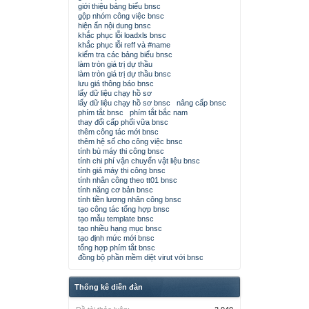
giới thiệu bảng biểu bnsc
gộp nhóm công việc bnsc
hiện ẩn nội dung bnsc
khắc phục lỗi loadxls bnsc
khắc phục lỗi reff và #name
kiểm tra các bảng biểu bnsc
làm tròn giá trị dự thầu
làm tròn giá trị dự thầu bnsc
lưu giá thông báo bnsc
lấy dữ liệu chạy hồ sơ
lấy dữ liệu chạy hồ sơ bnsc
nâng cấp bnsc
phím tắt bnsc
phím tắt bắc nam
thay đổi cấp phối vữa bnsc
thêm công tác mới bnsc
thêm hệ số cho công việc bnsc
tính bù máy thi công bnsc
tính chi phí vận chuyển vật liệu bnsc
tính giá máy thi công bnsc
tính nhân công theo tt01 bnsc
tính năng cơ bản bnsc
tính tiền lương nhân công bnsc
tạo công tác tổng hợp bnsc
tạo mẫu template bnsc
tạo nhiều hạng mục bnsc
tạo định mức mới bnsc
tổng hợp phím tắt bnsc
đồng bộ phần mềm diệt virut với bnsc
Thống kê diễn đàn