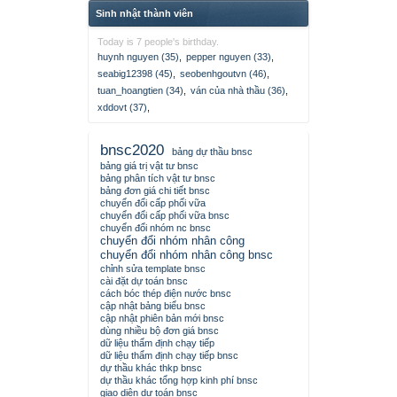
Sinh nhật thành viên
Today is 7 people's birthday.
huynh nguyen (35)
,
pepper nguyen (33)
,
seabig12398 (45)
,
seobenhgoutvn (46)
,
tuan_hoangtien (34)
,
ván của nhà thầu (36)
,
xddovt (37)
,
bnsc2020
bảng dự thầu bnsc
bảng giá trị vật tư bnsc
bảng phân tích vật tư bnsc
bảng đơn giá chi tiết bnsc
chuyển đổi cấp phối vữa
chuyển đổi cấp phối vữa bnsc
chuyển đổi nhóm nc bnsc
chuyển đổi nhóm nhân công
chuyển đổi nhóm nhân công bnsc
chỉnh sửa template bnsc
cài đặt dự toán bnsc
cách bóc thép điện nước bnsc
cập nhật bảng biểu bnsc
cập nhật phiên bản mới bnsc
dùng nhiều bộ đơn giá bnsc
dữ liệu thẩm định chạy tiếp
dữ liệu thẩm định chạy tiếp bnsc
dự thầu khác thkp bnsc
dự thầu khác tổng hợp kinh phí bnsc
giao diện dự toán bnsc