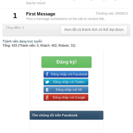
that for more!
1
First Message
Thưởng vào:
30/08/13
Post a message somewhere on the site to receive this.
Tổng điểm: 3
Xem tất cả thành tích có thể đạt được
Thành viên đang trực tuyến
Tổng: 433 (Thành viên: 0, Khách: 402, Robots: 31)
Đăng ký!
Đăng nhập với Facebook
Đăng nhập với Twitter
Đăng nhập với VK
Đăng nhập với Google
Tìm chúng tôi trên Facebook