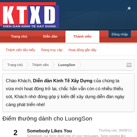
Đăng nhập
Trang chủ
Diễn đàn
Thành viên
Thành viên tiêu biểu
Đang truy cập
Hoạt động gần đây
Trang chủ
Thành viên
LuongSon
Chào Khách,
Diễn đàn Kinh Tế Xây Dựng
của chúng ta
vừa mới hoạt động trở lại, chắc hẳn vẫn còn có nhiều thiếu
sót, Khách nhớ đóng góp ý kiến để xây dựng diễn đàn ngày
càng phát triển nhé!
Điểm thưởng dành cho LuongSon
2
Somebody Likes You
Thưởng vào:
30/08/13
Somebody out there liked one of your messages. Keep posting like