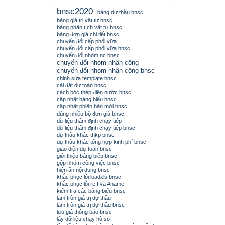
bnsc2020
bảng dự thầu bnsc
bảng giá trị vật tư bnsc
bảng phân tích vật tư bnsc
bảng đơn giá chi tiết bnsc
chuyển đổi cấp phối vữa
chuyển đổi cấp phối vữa bnsc
chuyển đổi nhóm nc bnsc
chuyển đổi nhóm nhân công
chuyển đổi nhóm nhân công bnsc
chỉnh sửa template bnsc
cài đặt dự toán bnsc
cách bóc thép điện nước bnsc
cập nhật bảng biểu bnsc
cập nhật phiên bản mới bnsc
dùng nhiều bộ đơn giá bnsc
dữ liệu thẩm định chạy tiếp
dữ liệu thẩm định chạy tiếp bnsc
dự thầu khác thkp bnsc
dự thầu khác tổng hợp kinh phí bnsc
giao diện dự toán bnsc
giới thiệu bảng biểu bnsc
gộp nhóm công việc bnsc
hiện ẩn nội dung bnsc
khắc phục lỗi loadxls bnsc
khắc phục lỗi reff và #name
kiểm tra các bảng biểu bnsc
làm tròn giá trị dự thầu
làm tròn giá trị dự thầu bnsc
lưu giá thông báo bnsc
lấy dữ liệu chạy hồ sơ