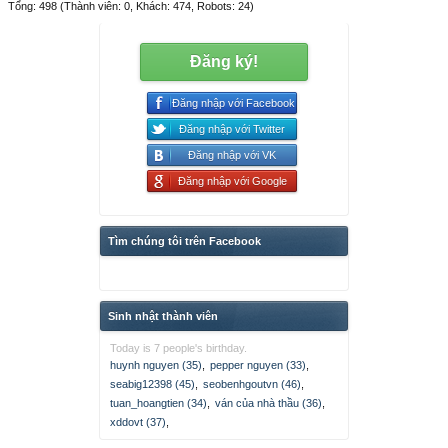
Tổng: 498 (Thành viên: 0, Khách: 474, Robots: 24)
Đăng ký!
Đăng nhập với Facebook
Đăng nhập với Twitter
Đăng nhập với VK
Đăng nhập với Google
Tìm chúng tôi trên Facebook
Sinh nhật thành viên
Today is 7 people's birthday.
huynh nguyen (35)
,
pepper nguyen (33)
,
seabig12398 (45)
,
seobenhgoutvn (46)
,
tuan_hoangtien (34)
,
ván của nhà thầu (36)
,
xddovt (37)
,