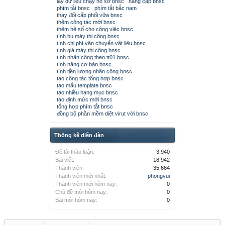
lấy dữ liệu chạy hồ sơ bnsc
nâng cấp bnsc
phím tắt bnsc
phím tắt bắc nam
thay đổi cấp phối vữa bnsc
thêm công tác mới bnsc
thêm hệ số cho công việc bnsc
tính bù máy thi công bnsc
tính chi phí vận chuyển vật liệu bnsc
tính giá máy thi công bnsc
tính nhân công theo tt01 bnsc
tính năng cơ bản bnsc
tính tiền lương nhân công bnsc
tạo công tác tổng hợp bnsc
tạo mẫu template bnsc
tạo nhiều hạng mục bnsc
tạo định mức mới bnsc
tổng hợp phím tắt bnsc
đồng bộ phần mềm diệt virut với bnsc
Thống kê diễn đàn
Đề tài thảo luận:
3,940
Bài viết:
18,942
Thành viên:
35,664
Thành viên mới nhất:
phongvui
Thành viên mới hôm nay:
0
Chủ đề mới hôm nay:
0
Bài mới hôm nay:
0