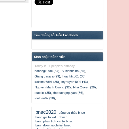
Tìm chúng tôi trên Facebook
Sinh nhật thành viên
Today is 11 people's birthday.
behongkutoe (34)
,
Buidanhsinh (35)
,
Giang casara (29)
,
hoanktxd01 (35)
,
kelamat7891 (35)
,
myduyen4004 (43)
,
Nguyen Manh Cuong (32)
,
Nhã Quyên (29)
,
quocloi (35)
,
theduongnguyen (36)
,
tonthan02 (38)
,
bnsc2020
bảng dự thầu bnsc
bảng giá trị vật tư bnsc
bảng phân tích vật tư bnsc
bảng đơn giá chi tiết bnsc