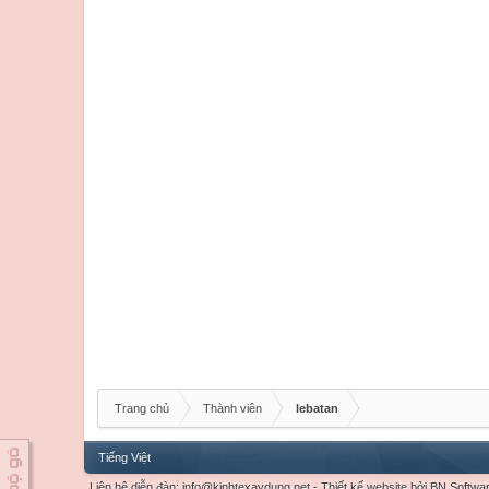
Trang chủ
Thành viên
lebatan
Tiếng Việt
Liên hệ diễn đàn:
info@kinhtexaydung.net
-
Thiết kế website
bởi
BN Softwa