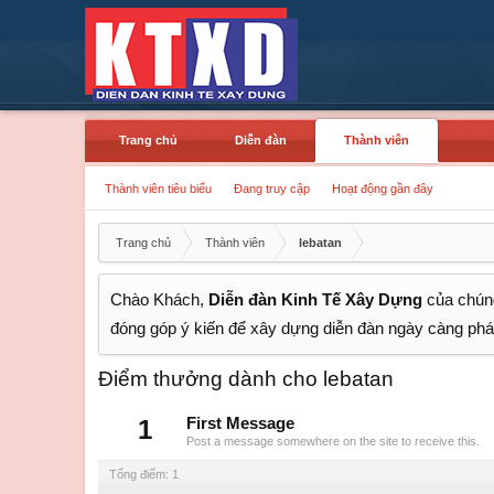
Trang chủ
Diễn đàn
Thành viên
Thành viên tiêu biểu
Đang truy cập
Hoạt động gần đây
Trang chủ
Thành viên
lebatan
Chào Khách,
Diễn đàn Kinh Tế Xây Dựng
của chúng
đóng góp ý kiến để xây dựng diễn đàn ngày càng phát
Điểm thưởng dành cho lebatan
1
First Message
Post a message somewhere on the site to receive this.
Tổng điểm: 1