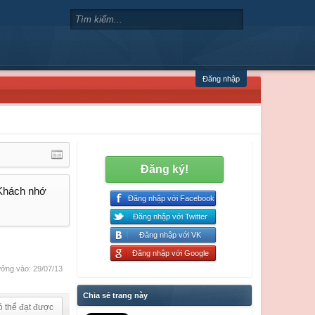
Đăng nhập
Đăng ký!
 Khách nhớ
Đăng nhập với Facebook
Đăng nhập với Twitter
Đăng nhập với VK
Đăng nhập với Google
ởng vào:
29/07/13
Chia sẻ trang này
ó thể đạt được