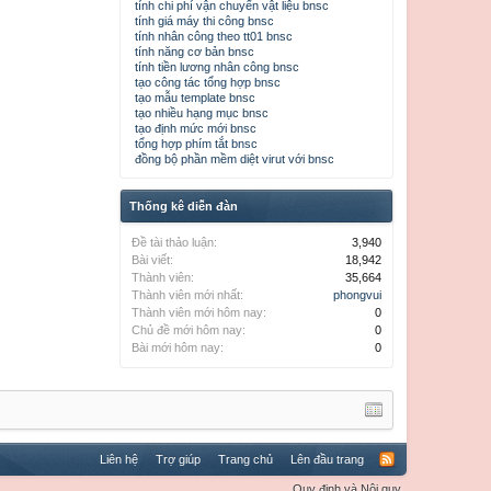
tính chi phí vận chuyển vật liệu bnsc
tính giá máy thi công bnsc
tính nhân công theo tt01 bnsc
tính năng cơ bản bnsc
tính tiền lương nhân công bnsc
tạo công tác tổng hợp bnsc
tạo mẫu template bnsc
tạo nhiều hạng mục bnsc
tạo định mức mới bnsc
tổng hợp phím tắt bnsc
đồng bộ phần mềm diệt virut với bnsc
Thống kê diễn đàn
Đề tài thảo luận:
3,940
Bài viết:
18,942
Thành viên:
35,664
Thành viên mới nhất:
phongvui
Thành viên mới hôm nay:
0
Chủ đề mới hôm nay:
0
Bài mới hôm nay:
0
Liên hệ
Trợ giúp
Trang chủ
Lên đầu trang
Quy định và Nội quy