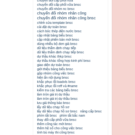
chuyển đổi cấp phối vữa
chuyển đổi cấp phối vữa bnsc
chuyển đổi nhóm nc bnsc
chuyển đổi nhóm nhân công
chuyển đổi nhóm nhân công bnsc
chỉnh sửa template bnsc
cài đặt dự toán bnsc
cách bóc thép điện nước bnsc
cập nhật bảng biểu bnsc
cập nhật phiên bản mới bnsc
dùng nhiều bộ đơn giá bnsc
dữ liệu thẩm định chạy tiếp
dữ liệu thẩm định chạy tiếp bnsc
dự thầu khác thkp bnsc
dự thầu khác tổng hợp kinh phí bnsc
giao diện dự toán bnsc
giới thiệu bảng biểu bnsc
gộp nhóm công việc bnsc
hiện ẩn nội dung bnsc
khắc phục lỗi loadxls bnsc
khắc phục lỗi reff và #name
kiểm tra các bảng biểu bnsc
làm tròn giá trị dự thầu
làm tròn giá trị dự thầu bnsc
lưu giá thông báo bnsc
lấy dữ liệu chạy hồ sơ
lấy dữ liệu chạy hồ sơ bnsc
nâng cấp bnsc
phím tắt bnsc
phím tắt bắc nam
thay đổi cấp phối vữa bnsc
thêm công tác mới bnsc
thêm hệ số cho công việc bnsc
tính bù máy thi công bnsc