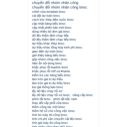
chuyển đổi nhóm nhân công
chuyển đổi nhóm nhân công bnsc
chỉnh sửa template bnsc
cài đặt dự toán bnsc
cách bóc thép điện nước bnsc
cập nhật bảng biểu bnsc
cập nhật phiên bản mới bnsc
dùng nhiều bộ đơn giá bnsc
dữ liệu thẩm định chạy tiếp
dữ liệu thẩm định chạy tiếp bnsc
dự thầu khác thkp bnsc
dự thầu khác tổng hợp kinh phí bnsc
giao diện dự toán bnsc
giới thiệu bảng biểu bnsc
gộp nhóm công việc bnsc
hiện ẩn nội dung bnsc
khắc phục lỗi loadxls bnsc
khắc phục lỗi reff và #name
kiểm tra các bảng biểu bnsc
làm tròn giá trị dự thầu
làm tròn giá trị dự thầu bnsc
lưu giá thông báo bnsc
lấy dữ liệu chạy hồ sơ
lấy dữ liệu chạy hồ sơ bnsc
nâng cấp bnsc
phím tắt bnsc
phím tắt bắc nam
thay đổi cấp phối vữa bnsc
thêm công tác mới bnsc
thêm hệ số cho công việc bnsc
tính bù máy thi công bnsc
tính chi phí vận chuyển vật liệu bnsc
tính giá máy thi công bnsc
tính nhân công theo tt01 bnsc