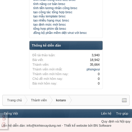
tính năng cơ bản bnsc
tính tiền lương nhân công bnsc
tạo công tác tổng hợp bnsc
tạo mẫu template bnsc
tạo nhiều hạng mục bnsc
tạo định mức mới bnsc
tổng hợp phím tắt bnsc
đồng bộ phần mềm diệt virut với bnsc
Thống kê diễn đàn
Đề tài thảo luận:
3,940
Bài viết:
18,942
Thành viên:
35,664
Thành viên mới nhất:
phongvui
Thành viên mới hôm nay:
0
Chủ đề mới hôm nay:
0
Bài mới hôm nay:
0
Trang chủ
Thành viên
kotaro
Tiếng Việt
Liên hệ
Trợ giúp
Quy định và Nội quy
Liên hệ diễn đàn:
info@kinhtexaydung.net
-
Thiết kế website
bởi
BN Software