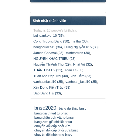
Sinh nhật thành viên
Today is 18 people's birthday.
buihoanktxd_10 (35)
,
Công Trường Đặng (30)
,
ha thu (33)
,
hongphuoca11 (36)
,
Hưng Nguyễn K15 (30)
,
James Canaval (28)
,
minhthotran (30)
,
NGUYEN KHAC TRIEU (28)
,
Nguyễn Thị Anh Thư (29)
,
Nhật Vũ (32)
,
THÀNH ĐẠT 2 (31)
,
Toan Le (33)
,
Tuan Anh Đep Trai (40)
,
Văn Tiềm (33)
,
vanhoanktxd10 (35)
,
vanhoan_ktxd10 (35)
,
Xây Dựng Kiến Trúc (39)
,
Đào Đăng Hải (33)
,
bnsc2020
bảng dự thầu bnsc
bảng giá trị vật tư bnsc
bảng phân tích vật tư bnsc
bảng đơn giá chi tiết bnsc
chuyển đổi cấp phối vữa
chuyển đổi cấp phối vữa bnsc
chuyển đổi nhóm nc bnsc