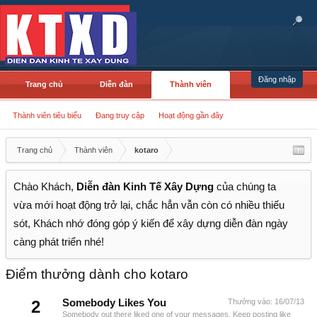
Đăng nhập
Trang chủ
Diễn đàn
Thành viên
Thành viên tiêu biểu
Đang truy cập
Hoạt động gần đây
Trang chủ
Thành viên
kotaro
Chào Khách,
Diễn đàn Kinh Tế Xây Dựng
của chúng ta
vừa mới hoạt động trở lại, chắc hẳn vẫn còn có nhiều thiếu
sót, Khách nhớ đóng góp ý kiến để xây dựng diễn đàn ngày
càng phát triển nhé!
Điểm thưởng dành cho kotaro
2
Somebody Likes You
Thưởng vào:
16/07/13
Somebody out there liked one of your messages. Keep posting like