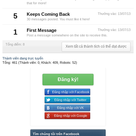
that for more!
5
Keeps Coming Back
Thưởng vào:
13/07/13
30 messages posted. You must like it here!
1
First Message
Thưởng vào:
13/07/13
Post a message somewhere on the site to receive this.
Tổng điểm: 8
Xem tất cả thành tích có thể đạt được
Thành viên đang trực tuyến
Tổng: 461 (Thành viên: 0, Khách: 409, Robots: 52)
Đăng ký!
Đăng nhập với Facebook
Đăng nhập với Twitter
Đăng nhập với VK
Đăng nhập với Google
Tìm chúng tôi trên Facebook