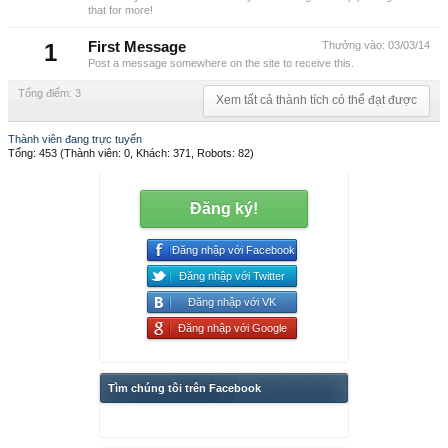
that for more!
1
First Message
Thưởng vào:
03/03/14
Post a message somewhere on the site to receive this.
Tổng điểm: 3
Xem tất cả thành tích có thể đạt được
Thành viên đang trực tuyến
Tổng: 453 (Thành viên: 0, Khách: 371, Robots: 82)
Đăng ký!
Đăng nhập với Facebook
Đăng nhập với Twitter
Đăng nhập với VK
Đăng nhập với Google
Tìm chúng tôi trên Facebook