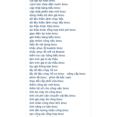
cài đặt dự toán bnsc
cách bóc thép điện nước bnsc
cập nhật bảng biểu bnsc
cập nhật phiên bản mới bnsc
dùng nhiều bộ đơn giá bnsc
dữ liệu thẩm định chạy tiếp
dữ liệu thẩm định chạy tiếp bnsc
dự thầu khác thkp bnsc
dự thầu khác tổng hợp kinh phí bnsc
giao diện dự toán bnsc
giới thiệu bảng biểu bnsc
gộp nhóm công việc bnsc
hiện ẩn nội dung bnsc
khắc phục lỗi loadxls bnsc
khắc phục lỗi reff và #name
kiểm tra các bảng biểu bnsc
làm tròn giá trị dự thầu
làm tròn giá trị dự thầu bnsc
lưu giá thông báo bnsc
lấy dữ liệu chạy hồ sơ
lấy dữ liệu chạy hồ sơ bnsc
nâng cấp bnsc
phím tắt bnsc
phím tắt bắc nam
thay đổi cấp phối vữa bnsc
thêm công tác mới bnsc
thêm hệ số cho công việc bnsc
tính bù máy thi công bnsc
tính chi phí vận chuyển vật liệu bnsc
tính giá máy thi công bnsc
tính nhân công theo tt01 bnsc
tính năng cơ bản bnsc
tính tiền lương nhân công bnsc
tạo công tác tổng hợp bnsc