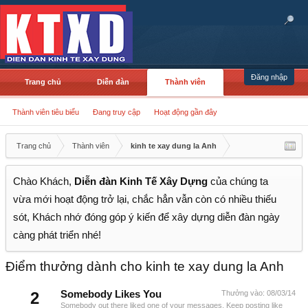
Đăng nhập
Trang chủ
Diễn đàn
Thành viên
Thành viên tiêu biểu
Đang truy cập
Hoạt động gần đây
Trang chủ
Thành viên
kinh te xay dung la Anh
Chào Khách,
Diễn đàn Kinh Tế Xây Dựng
của chúng ta
vừa mới hoạt động trở lại, chắc hẳn vẫn còn có nhiều thiếu
sót, Khách nhớ đóng góp ý kiến để xây dựng diễn đàn ngày
càng phát triển nhé!
Điểm thưởng dành cho kinh te xay dung la Anh
2
Somebody Likes You
Thưởng vào:
08/03/14
Somebody out there liked one of your messages. Keep posting like