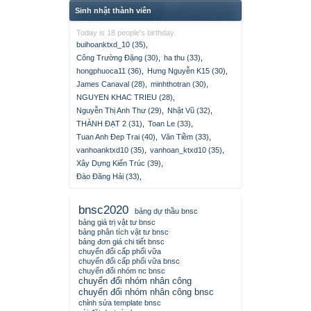
Sinh nhật thành viên
Today is 18 people's birthday.
buihoanktxd_10 (35)
,
Công Trường Đặng (30)
,
ha thu (33)
,
hongphuoca11 (36)
,
Hưng Nguyễn K15 (30)
,
James Canaval (28)
,
minhthotran (30)
,
NGUYEN KHAC TRIEU (28)
,
Nguyễn Thị Anh Thư (29)
,
Nhật Vũ (32)
,
THÀNH ĐẠT 2 (31)
,
Toan Le (33)
,
Tuan Anh Đep Trai (40)
,
Văn Tiềm (33)
,
vanhoanktxd10 (35)
,
vanhoan_ktxd10 (35)
,
Xây Dựng Kiến Trúc (39)
,
Đào Đăng Hải (33)
,
bnsc2020
bảng dự thầu bnsc
bảng giá trị vật tư bnsc
bảng phân tích vật tư bnsc
bảng đơn giá chi tiết bnsc
chuyển đổi cấp phối vữa
chuyển đổi cấp phối vữa bnsc
chuyển đổi nhóm nc bnsc
chuyển đổi nhóm nhân công
chuyển đổi nhóm nhân công bnsc
chỉnh sửa template bnsc