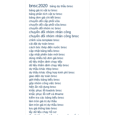
bnsc2020
bảng dự thầu bnsc
bảng giá trị vật tư bnsc
bảng phân tích vật tư bnsc
bảng đơn giá chi tiết bnsc
chuyển đổi cấp phối vữa
chuyển đổi cấp phối vữa bnsc
chuyển đổi nhóm nc bnsc
chuyển đổi nhóm nhân công
chuyển đổi nhóm nhân công bnsc
chỉnh sửa template bnsc
cài đặt dự toán bnsc
cách bóc thép điện nước bnsc
cập nhật bảng biểu bnsc
cập nhật phiên bản mới bnsc
dùng nhiều bộ đơn giá bnsc
dữ liệu thẩm định chạy tiếp
dữ liệu thẩm định chạy tiếp bnsc
dự thầu khác thkp bnsc
dự thầu khác tổng hợp kinh phí bnsc
giao diện dự toán bnsc
giới thiệu bảng biểu bnsc
gộp nhóm công việc bnsc
hiện ẩn nội dung bnsc
khắc phục lỗi loadxls bnsc
khắc phục lỗi reff và #name
kiểm tra các bảng biểu bnsc
làm tròn giá trị dự thầu
làm tròn giá trị dự thầu bnsc
lưu giá thông báo bnsc
lấy dữ liệu chạy hồ sơ