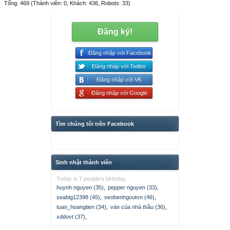
Tổng: 469 (Thành viên: 0, Khách: 436, Robots: 33)
Đăng ký!
Đăng nhập với Facebook
Đăng nhập với Twitter
Đăng nhập với VK
Đăng nhập với Google
Tìm chúng tôi trên Facebook
Sinh nhật thành viên
Today is 7 people's birthday.
huynh nguyen (35)
,
pepper nguyen (33)
,
seabig12398 (45)
,
seobenhgoutvn (46)
,
tuan_hoangtien (34)
,
ván của nhà thầu (36)
,
xddovt (37)
,