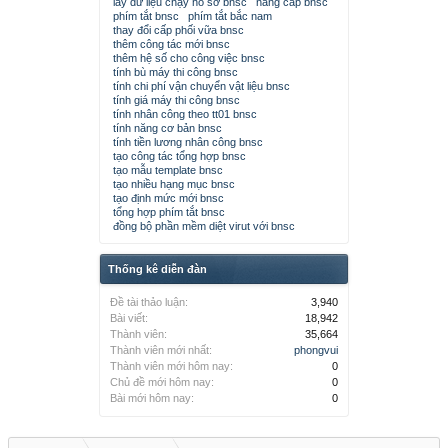
lấy dữ liệu chạy hồ sơ bnsc
nâng cấp bnsc
phím tắt bnsc
phím tắt bắc nam
thay đổi cấp phối vữa bnsc
thêm công tác mới bnsc
thêm hệ số cho công việc bnsc
tính bù máy thi công bnsc
tính chi phí vận chuyển vật liệu bnsc
tính giá máy thi công bnsc
tính nhân công theo tt01 bnsc
tính năng cơ bản bnsc
tính tiền lương nhân công bnsc
tạo công tác tổng hợp bnsc
tạo mẫu template bnsc
tạo nhiều hạng mục bnsc
tạo định mức mới bnsc
tổng hợp phím tắt bnsc
đồng bộ phần mềm diệt virut với bnsc
Thống kê diễn đàn
Đề tài thảo luận:
3,940
Bài viết:
18,942
Thành viên:
35,664
Thành viên mới nhất:
phongvui
Thành viên mới hôm nay:
0
Chủ đề mới hôm nay:
0
Bài mới hôm nay:
0