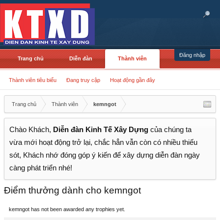
Đăng nhập
Trang chủ
Diễn đàn
Thành viên
Thành viên tiêu biểu
Đang truy cập
Hoạt động gần đây
Trang chủ
Thành viên
kemngot
Chào Khách,
Diễn đàn Kinh Tế Xây Dựng
của chúng ta
vừa mới hoạt động trở lại, chắc hẳn vẫn còn có nhiều thiếu
sót, Khách nhớ đóng góp ý kiến để xây dựng diễn đàn ngày
càng phát triển nhé!
Điểm thưởng dành cho kemngot
kemngot has not been awarded any trophies yet.