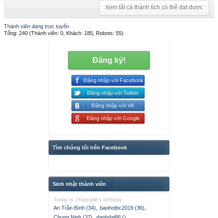
Xem tất cả thành tích có thể đạt được
Thành viên đang trực tuyến
Tổng: 240 (Thành viên: 0, Khách: 185, Robots: 55)
Đăng ký!
Đăng nhập với Facebook
Đăng nhập với Twitter
Đăng nhập với VK
Đăng nhập với Google
Tìm chúng tôi trên Facebook
Sinh nhật thành viên
Today is 19 people's birthday.
An Trần Bình (34)
,
baohotbc2019 (36)
,
Chung Ninh (37)
,
danhdai86 ()
,