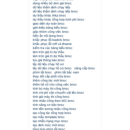
dùng nhiều bộ đơn giá bnsc
dữ liệu thẩm định chạy tiếp
dữ liệu thẩm định chạy tiếp bnsc
dự thầu khác thkp bnsc
dự thầu khác tổng hợp kinh phí bnsc
giao diện dự toán bnsc
giới thiệu bảng biểu bnsc
gộp nhóm công việc bnsc
hiện ẩn nội dung bnsc
khắc phục lỗi loadxls bnsc
khắc phục lỗi reff và #name
kiểm tra các bảng biểu bnsc
làm tròn giá trị dự thầu
làm tròn giá trị dự thầu bnsc
lưu giá thông báo bnsc
lấy dữ liệu chạy hồ sơ
lấy dữ liệu chạy hồ sơ bnsc
nâng cấp bnsc
phím tắt bnsc
phím tắt bắc nam
thay đổi cấp phối vữa bnsc
thêm công tác mới bnsc
thêm hệ số cho công việc bnsc
tính bù máy thi công bnsc
tính chi phí vận chuyển vật liệu bnsc
tính giá máy thi công bnsc
tính nhân công theo tt01 bnsc
tính năng cơ bản bnsc
tính tiền lương nhân công bnsc
tạo công tác tổng hợp bnsc
tạo mẫu template bnsc
tạo nhiều hạng mục bnsc
tạo định mức mới bnsc
tổng hợp phím tắt bnsc