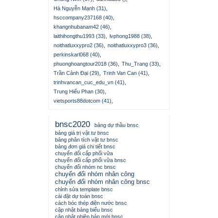
Hà Nguyễn Mạnh (31)
,
hsccompany237168 (40)
,
khangnhubanam42 (46)
,
laithihongthu1993 (33)
,
lvphong1988 (38)
,
noithatluxxypro2 (36)
,
noithatluxxypro3 (36)
,
perkinskarl068 (40)
,
phuonghoangtour2018 (36)
,
Thu_Trang (33)
,
Trần Cảnh Đại (29)
,
Trinh Van Can (41)
,
trinhvancan_cuc_edu_vn (41)
,
Trung Hiếu Phan (30)
,
vietsports88dotcom (41)
,
bnsc2020
bảng dự thầu bnsc
bảng giá trị vật tư bnsc
bảng phân tích vật tư bnsc
bảng đơn giá chi tiết bnsc
chuyển đổi cấp phối vữa
chuyển đổi cấp phối vữa bnsc
chuyển đổi nhóm nc bnsc
chuyển đổi nhóm nhân công
chuyển đổi nhóm nhân công bnsc
chỉnh sửa template bnsc
cài đặt dự toán bnsc
cách bóc thép điện nước bnsc
cập nhật bảng biểu bnsc
cập nhật phiên bản mới bnsc