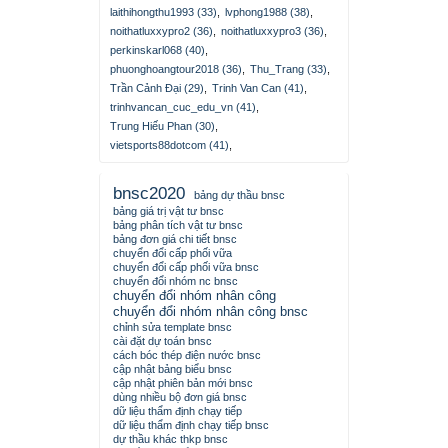
laithihongthu1993 (33)
,
lvphong1988 (38)
,
noithatluxxypro2 (36)
,
noithatluxxypro3 (36)
,
perkinskarl068 (40)
,
phuonghoangtour2018 (36)
,
Thu_Trang (33)
,
Trần Cảnh Đại (29)
,
Trinh Van Can (41)
,
trinhvancan_cuc_edu_vn (41)
,
Trung Hiếu Phan (30)
,
vietsports88dotcom (41)
,
bnsc2020
bảng dự thầu bnsc
bảng giá trị vật tư bnsc
bảng phân tích vật tư bnsc
bảng đơn giá chi tiết bnsc
chuyển đổi cấp phối vữa
chuyển đổi cấp phối vữa bnsc
chuyển đổi nhóm nc bnsc
chuyển đổi nhóm nhân công
chuyển đổi nhóm nhân công bnsc
chỉnh sửa template bnsc
cài đặt dự toán bnsc
cách bóc thép điện nước bnsc
cập nhật bảng biểu bnsc
cập nhật phiên bản mới bnsc
dùng nhiều bộ đơn giá bnsc
dữ liệu thẩm định chạy tiếp
dữ liệu thẩm định chạy tiếp bnsc
dự thầu khác thkp bnsc