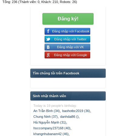
Tổng: 236 (Thành viên: 0, Khách: 210, Robots: 26)
Đăng ký!
Đăng nhập với Facebook
Đăng nhập với Twitter
Đăng nhập với VK
Đăng nhập với Google
Tìm chúng tôi trên Facebook
Sinh nhật thành viên
Today is 19 people's birthday.
An Trần Bình (34)
,
baohotbc2019 (36)
,
Chung Ninh (37)
,
danhdai86 ()
,
Hà Nguyễn Mạnh (31)
,
hsccompany237168 (40)
,
khangnhubanam42 (46)
,