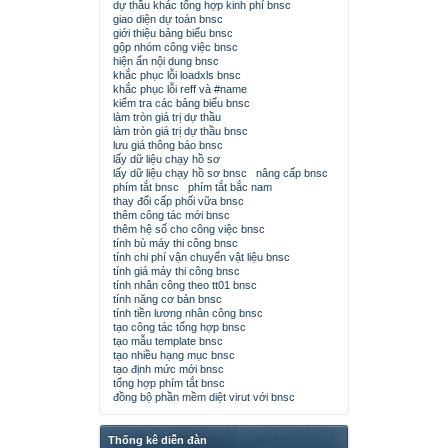
dự thầu khác tổng hợp kinh phí bnsc
giao diện dự toán bnsc
giới thiệu bảng biểu bnsc
gộp nhóm công việc bnsc
hiện ẩn nội dung bnsc
khắc phục lỗi loadxls bnsc
khắc phục lỗi reff và #name
kiểm tra các bảng biểu bnsc
làm tròn giá trị dự thầu
làm tròn giá trị dự thầu bnsc
lưu giá thông báo bnsc
lấy dữ liệu chạy hồ sơ
lấy dữ liệu chạy hồ sơ bnsc
nâng cấp bnsc
phím tắt bnsc
phím tắt bắc nam
thay đổi cấp phối vữa bnsc
thêm công tác mới bnsc
thêm hệ số cho công việc bnsc
tính bù máy thi công bnsc
tính chi phí vận chuyển vật liệu bnsc
tính giá máy thi công bnsc
tính nhân công theo tt01 bnsc
tính năng cơ bản bnsc
tính tiền lương nhân công bnsc
tạo công tác tổng hợp bnsc
tạo mẫu template bnsc
tạo nhiều hạng mục bnsc
tạo định mức mới bnsc
tổng hợp phím tắt bnsc
đồng bộ phần mềm diệt virut với bnsc
Thống kê diễn đàn