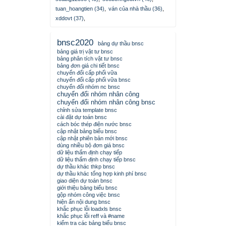
tuan_hoangtien (34)
,
ván của nhà thầu (36)
,
xddovt (37)
,
bnsc2020
bảng dự thầu bnsc
bảng giá trị vật tư bnsc
bảng phân tích vật tư bnsc
bảng đơn giá chi tiết bnsc
chuyển đổi cấp phối vữa
chuyển đổi cấp phối vữa bnsc
chuyển đổi nhóm nc bnsc
chuyển đổi nhóm nhân công
chuyển đổi nhóm nhân công bnsc
chỉnh sửa template bnsc
cài đặt dự toán bnsc
cách bóc thép điện nước bnsc
cập nhật bảng biểu bnsc
cập nhật phiên bản mới bnsc
dùng nhiều bộ đơn giá bnsc
dữ liệu thẩm định chạy tiếp
dữ liệu thẩm định chạy tiếp bnsc
dự thầu khác thkp bnsc
dự thầu khác tổng hợp kinh phí bnsc
giao diện dự toán bnsc
giới thiệu bảng biểu bnsc
gộp nhóm công việc bnsc
hiện ẩn nội dung bnsc
khắc phục lỗi loadxls bnsc
khắc phục lỗi reff và #name
kiểm tra các bảng biểu bnsc