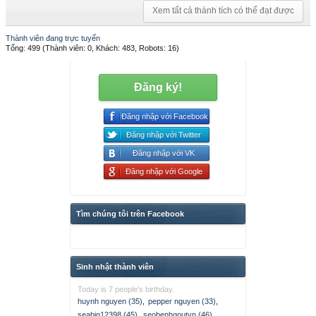
Xem tất cả thành tích có thể đạt được
Thành viên đang trực tuyến
Tổng: 499 (Thành viên: 0, Khách: 483, Robots: 16)
Đăng ký!
Đăng nhập với Facebook
Đăng nhập với Twitter
Đăng nhập với VK
Đăng nhập với Google
Tìm chúng tôi trên Facebook
Sinh nhật thành viên
Today is 7 people's birthday.
huynh nguyen (35)
,
pepper nguyen (33)
,
seabig12398 (45)
,
seobenhgoutvn (46)
,