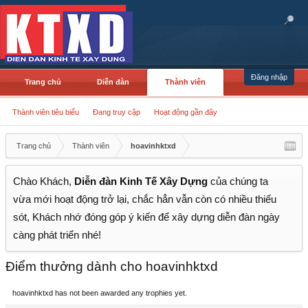
Đăng nhập
Trang chủ
Diễn đàn
Thành viên
Thành viên tiêu biểu
Đang truy cập
Hoạt động gần đây
Trang chủ
Thành viên
hoavinhktxd
Chào Khách,
Diễn đàn Kinh Tế Xây Dựng
của chúng ta
vừa mới hoạt động trở lại, chắc hẳn vẫn còn có nhiều thiếu
sót, Khách nhớ đóng góp ý kiến để xây dựng diễn đàn ngày
càng phát triển nhé!
Điểm thưởng dành cho hoavinhktxd
hoavinhktxd has not been awarded any trophies yet.