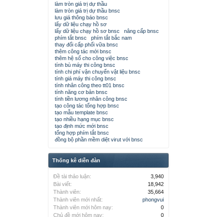
làm tròn giá trị dự thầu
làm tròn giá trị dự thầu bnsc
lưu giá thông báo bnsc
lấy dữ liệu chạy hồ sơ
lấy dữ liệu chạy hồ sơ bnsc
nâng cấp bnsc
phím tắt bnsc
phím tắt bắc nam
thay đổi cấp phối vữa bnsc
thêm công tác mới bnsc
thêm hệ số cho công việc bnsc
tính bù máy thi công bnsc
tính chi phí vận chuyển vật liệu bnsc
tính giá máy thi công bnsc
tính nhân công theo tt01 bnsc
tính năng cơ bản bnsc
tính tiền lương nhân công bnsc
tạo công tác tổng hợp bnsc
tạo mẫu template bnsc
tạo nhiều hạng mục bnsc
tạo định mức mới bnsc
tổng hợp phím tắt bnsc
đồng bộ phần mềm diệt virut với bnsc
Thống kê diễn đàn
Đề tài thảo luận:
3,940
Bài viết:
18,942
Thành viên:
35,664
Thành viên mới nhất:
phongvui
Thành viên mới hôm nay:
0
Chủ đề mới hôm nay:
0