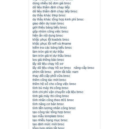
dùng nhiều bộ đơn giá bnsc
dữ liệu thẩm định chạy tiếp
dữ liệu thẩm định chạy tiếp bnsc
dự thầu khác thkp bnsc
dự thầu khác tổng hợp kinh phí bnsc
giao diện dự toán bnsc
giới thiệu bảng biểu bnsc
gộp nhóm công việc bnsc
hiện ẩn nội dung bnsc
khắc phục lỗi loadxls bnsc
khắc phục lỗi reff và #name
kiểm tra các bảng biểu bnsc
làm tròn giá trị dự thầu
làm tròn giá trị dự thầu bnsc
lưu giá thông báo bnsc
lấy dữ liệu chạy hồ sơ
lấy dữ liệu chạy hồ sơ bnsc
nâng cấp bnsc
phím tắt bnsc
phím tắt bắc nam
thay đổi cấp phối vữa bnsc
thêm công tác mới bnsc
thêm hệ số cho công việc bnsc
tính bù máy thi công bnsc
tính chi phí vận chuyển vật liệu bnsc
tính giá máy thi công bnsc
tính nhân công theo tt01 bnsc
tính năng cơ bản bnsc
tính tiền lương nhân công bnsc
tạo công tác tổng hợp bnsc
tạo mẫu template bnsc
tạo nhiều hạng mục bnsc
tạo định mức mới bnsc
tổng hợp phím tắt bnsc