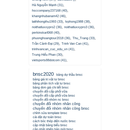
Hà Nguyễn Mạnh (31)
,
hsccompany237168 (40)
,
khangnhubanam42 (46)
,
laithihongthu1993 (33)
,
lvphong1988 (38)
,
noithatluxxypro2 (36)
,
noithatluxxypro3 (36)
,
perkinskarl068 (40)
,
phuonghoangtour2018 (36)
,
Thu_Trang (33)
,
Trần Cảnh Đại (29)
,
Trinh Van Can (41)
,
trinhvancan_cuc_edu_vn (41)
,
Trung Hiếu Phan (30)
,
vietsports88dotcom (41)
,
bnsc2020
bảng dự thầu bnsc
bảng giá trị vật tư bnsc
bảng phân tích vật tư bnsc
bảng đơn giá chi tiết bnsc
chuyển đổi cấp phối vữa
chuyển đổi cấp phối vữa bnsc
chuyển đổi nhóm nc bnsc
chuyển đổi nhóm nhân công
chuyển đổi nhóm nhân công bnsc
chỉnh sửa template bnsc
cài đặt dự toán bnsc
cách bóc thép điện nước bnsc
cập nhật bảng biểu bnsc
cập nhật phiên bản mới bnsc