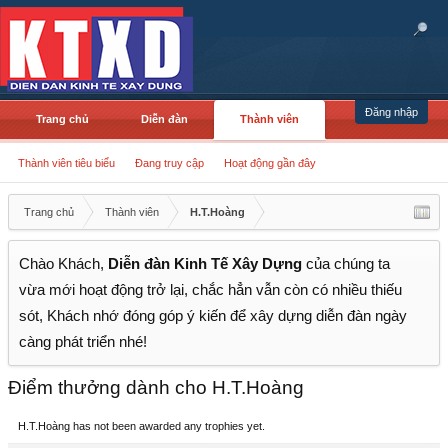
Đăng nhập
Trang chủ
Diễn đàn
Thành viên
Thành viên tiêu biểu
Đang truy cập
Hoạt động gần đây
Trang chủ
Thành viên
H.T.Hoàng
Chào Khách,
Diễn đàn Kinh Tế Xây Dựng
của chúng ta
vừa mới hoạt động trở lại, chắc hẳn vẫn còn có nhiều thiếu
sót, Khách nhớ đóng góp ý kiến để xây dựng diễn đàn ngày
càng phát triển nhé!
Điểm thưởng dành cho H.T.Hoàng
H.T.Hoàng has not been awarded any trophies yet.