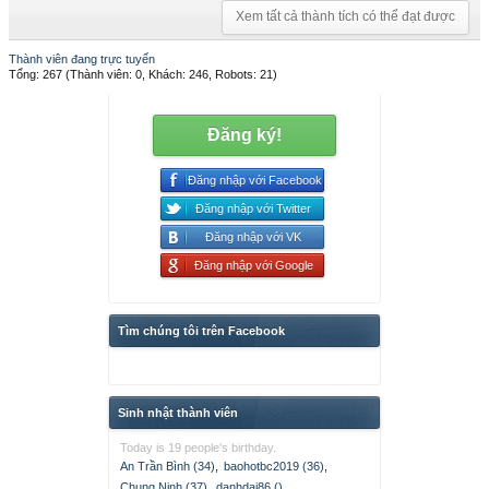
Xem tất cả thành tích có thể đạt được
Thành viên đang trực tuyến
Tổng: 267 (Thành viên: 0, Khách: 246, Robots: 21)
Đăng ký!
Đăng nhập với Facebook
Đăng nhập với Twitter
Đăng nhập với VK
Đăng nhập với Google
Tìm chúng tôi trên Facebook
Sinh nhật thành viên
Today is 19 people's birthday.
An Trần Bình (34)
,
baohotbc2019 (36)
,
Chung Ninh (37)
,
danhdai86 ()
,