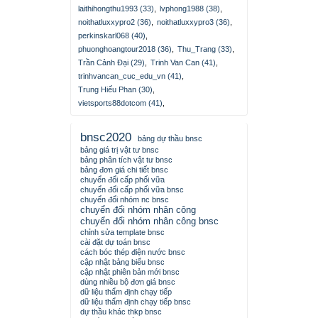
laithihongthu1993 (33)
,
lvphong1988 (38)
,
noithatluxxypro2 (36)
,
noithatluxxypro3 (36)
,
perkinskarl068 (40)
,
phuonghoangtour2018 (36)
,
Thu_Trang (33)
,
Trần Cảnh Đại (29)
,
Trinh Van Can (41)
,
trinhvancan_cuc_edu_vn (41)
,
Trung Hiếu Phan (30)
,
vietsports88dotcom (41)
,
bnsc2020
bảng dự thầu bnsc
bảng giá trị vật tư bnsc
bảng phân tích vật tư bnsc
bảng đơn giá chi tiết bnsc
chuyển đổi cấp phối vữa
chuyển đổi cấp phối vữa bnsc
chuyển đổi nhóm nc bnsc
chuyển đổi nhóm nhân công
chuyển đổi nhóm nhân công bnsc
chỉnh sửa template bnsc
cài đặt dự toán bnsc
cách bóc thép điện nước bnsc
cập nhật bảng biểu bnsc
cập nhật phiên bản mới bnsc
dùng nhiều bộ đơn giá bnsc
dữ liệu thẩm định chạy tiếp
dữ liệu thẩm định chạy tiếp bnsc
dự thầu khác thkp bnsc