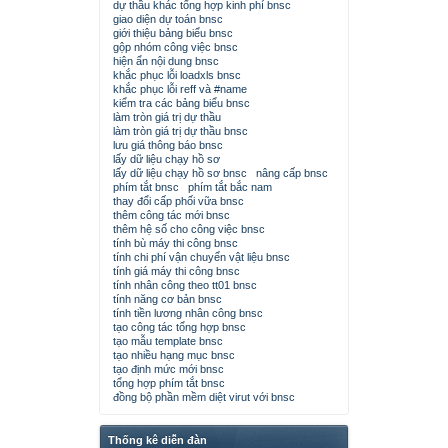
dự thầu khác tổng hợp kinh phí bnsc
giao diện dự toán bnsc
giới thiệu bảng biểu bnsc
gộp nhóm công việc bnsc
hiện ẩn nội dung bnsc
khắc phục lỗi loadxls bnsc
khắc phục lỗi reff và #name
kiểm tra các bảng biểu bnsc
làm tròn giá trị dự thầu
làm tròn giá trị dự thầu bnsc
lưu giá thông báo bnsc
lấy dữ liệu chạy hồ sơ
lấy dữ liệu chạy hồ sơ bnsc
nâng cấp bnsc
phím tắt bnsc
phím tắt bắc nam
thay đổi cấp phối vữa bnsc
thêm công tác mới bnsc
thêm hệ số cho công việc bnsc
tính bù máy thi công bnsc
tính chi phí vận chuyển vật liệu bnsc
tính giá máy thi công bnsc
tính nhân công theo tt01 bnsc
tính năng cơ bản bnsc
tính tiền lương nhân công bnsc
tạo công tác tổng hợp bnsc
tạo mẫu template bnsc
tạo nhiều hạng mục bnsc
tạo định mức mới bnsc
tổng hợp phím tắt bnsc
đồng bộ phần mềm diệt virut với bnsc
Thống kê diễn đàn