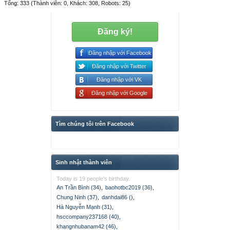
Tổng: 333 (Thành viên: 0, Khách: 308, Robots: 25)
Đăng ký!
Đăng nhập với Facebook
Đăng nhập với Twitter
Đăng nhập với VK
Đăng nhập với Google
Tìm chúng tôi trên Facebook
Sinh nhật thành viên
Today is 19 people's birthday.
An Trần Bình (34)
,
baohotbc2019 (36)
,
Chung Ninh (37)
,
danhdai86 ()
,
Hà Nguyễn Mạnh (31)
,
hsccompany237168 (40)
,
khangnhubanam42 (46)
,