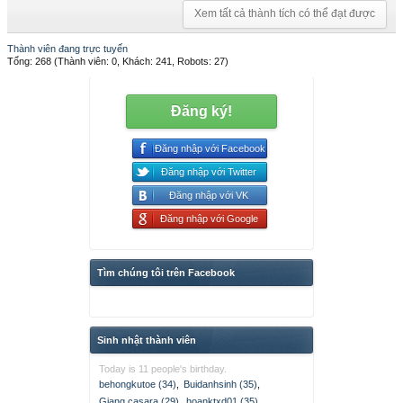
Xem tất cả thành tích có thể đạt được
Thành viên đang trực tuyến
Tổng: 268 (Thành viên: 0, Khách: 241, Robots: 27)
Đăng ký!
Đăng nhập với Facebook
Đăng nhập với Twitter
Đăng nhập với VK
Đăng nhập với Google
Tìm chúng tôi trên Facebook
Sinh nhật thành viên
Today is 11 people's birthday.
behongkutoe (34)
,
Buidanhsinh (35)
,
Giang casara (29)
,
hoanktxd01 (35)
,