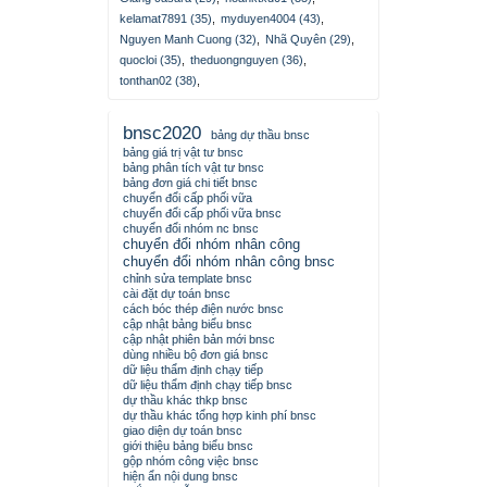
kelamat7891 (35)
,
myduyen4004 (43)
,
Nguyen Manh Cuong (32)
,
Nhã Quyên (29)
,
quocloi (35)
,
theduongnguyen (36)
,
tonthan02 (38)
,
bnsc2020
bảng dự thầu bnsc
bảng giá trị vật tư bnsc
bảng phân tích vật tư bnsc
bảng đơn giá chi tiết bnsc
chuyển đổi cấp phối vữa
chuyển đổi cấp phối vữa bnsc
chuyển đổi nhóm nc bnsc
chuyển đổi nhóm nhân công
chuyển đổi nhóm nhân công bnsc
chỉnh sửa template bnsc
cài đặt dự toán bnsc
cách bóc thép điện nước bnsc
cập nhật bảng biểu bnsc
cập nhật phiên bản mới bnsc
dùng nhiều bộ đơn giá bnsc
dữ liệu thẩm định chạy tiếp
dữ liệu thẩm định chạy tiếp bnsc
dự thầu khác thkp bnsc
dự thầu khác tổng hợp kinh phí bnsc
giao diện dự toán bnsc
giới thiệu bảng biểu bnsc
gộp nhóm công việc bnsc
hiện ẩn nội dung bnsc