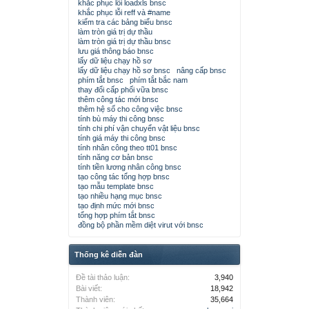
khắc phục lỗi loadxls bnsc
khắc phục lỗi reff và #name
kiểm tra các bảng biểu bnsc
làm tròn giá trị dự thầu
làm tròn giá trị dự thầu bnsc
lưu giá thông báo bnsc
lấy dữ liệu chạy hồ sơ
lấy dữ liệu chạy hồ sơ bnsc
nâng cấp bnsc
phím tắt bnsc
phím tắt bắc nam
thay đổi cấp phối vữa bnsc
thêm công tác mới bnsc
thêm hệ số cho công việc bnsc
tính bù máy thi công bnsc
tính chi phí vận chuyển vật liệu bnsc
tính giá máy thi công bnsc
tính nhân công theo tt01 bnsc
tính năng cơ bản bnsc
tính tiền lương nhân công bnsc
tạo công tác tổng hợp bnsc
tạo mẫu template bnsc
tạo nhiều hạng mục bnsc
tạo định mức mới bnsc
tổng hợp phím tắt bnsc
đồng bộ phần mềm diệt virut với bnsc
Thống kê diễn đàn
Đề tài thảo luận:
3,940
Bài viết:
18,942
Thành viên:
35,664