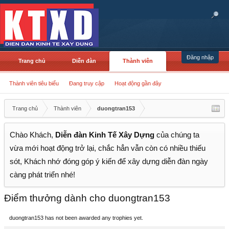
Đăng nhập
Trang chủ
Diễn đàn
Thành viên
Thành viên tiêu biểu
Đang truy cập
Hoạt động gần đây
Trang chủ
Thành viên
duongtran153
Chào Khách,
Diễn đàn Kinh Tế Xây Dựng
của chúng ta
vừa mới hoạt động trở lại, chắc hẳn vẫn còn có nhiều thiếu
sót, Khách nhớ đóng góp ý kiến để xây dựng diễn đàn ngày
càng phát triển nhé!
Điểm thưởng dành cho duongtran153
duongtran153 has not been awarded any trophies yet.