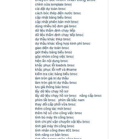
chỉnh sửa template bnsc
cài đặt dự toán bnsc
cách bóc thép điện nước bnsc
cập nhật bảng biểu bnsc
cập nhật phiên bản mới bnsc
dùng nhiều bộ đơn giá bnsc
dữ liệu thẩm định chạy tiếp
dữ liệu thẩm định chạy tiếp bnsc
dự thầu khác thkp bnsc
dự thầu khác tổng hợp kinh phí bnsc
giao diện dự toán bnsc
giới thiệu bảng biểu bnsc
gộp nhóm công việc bnsc
hiện ẩn nội dung bnsc
khắc phục lỗi loadxls bnsc
khắc phục lỗi reff và #name
kiểm tra các bảng biểu bnsc
làm tròn giá trị dự thầu
làm tròn giá trị dự thầu bnsc
lưu giá thông báo bnsc
lấy dữ liệu chạy hồ sơ
lấy dữ liệu chạy hồ sơ bnsc
nâng cấp bnsc
phím tắt bnsc
phím tắt bắc nam
thay đổi cấp phối vữa bnsc
thêm công tác mới bnsc
thêm hệ số cho công việc bnsc
tính bù máy thi công bnsc
tính chi phí vận chuyển vật liệu bnsc
tính giá máy thi công bnsc
tính nhân công theo tt01 bnsc
tính năng cơ bản bnsc