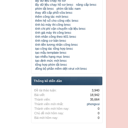
lấy dữ liệu chạy hồ sơ
lấy dữ liệu chạy hồ sơ bnsc
nâng cấp bnsc
phím tắt bnsc
phím tắt bắc nam
thay đổi cấp phối vữa bnsc
thêm công tác mới bnsc
thêm hệ số cho công việc bnsc
tính bù máy thi công bnsc
tính chi phí vận chuyển vật liệu bnsc
tính giá máy thi công bnsc
tính nhân công theo tt01 bnsc
tính năng cơ bản bnsc
tính tiền lương nhân công bnsc
tạo công tác tổng hợp bnsc
tạo mẫu template bnsc
tạo nhiều hạng mục bnsc
tạo định mức mới bnsc
tổng hợp phím tắt bnsc
đồng bộ phần mềm diệt virut với bnsc
Thống kê diễn đàn
Đề tài thảo luận:
3,940
Bài viết:
18,942
Thành viên:
35,664
Thành viên mới nhất:
phongvui
Thành viên mới hôm nay:
0
Chủ đề mới hôm nay:
0
Bài mới hôm nay:
0