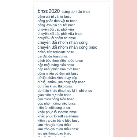
bnsc2020
bảng dự thầu bnsc
bảng giá trị vật tư bnsc
bảng phân tích vật tư bnsc
bảng đơn giá chi tiết bnsc
chuyển đổi cấp phối vữa
chuyển đổi cấp phối vữa bnsc
chuyển đổi nhóm nc bnsc
chuyển đổi nhóm nhân công
chuyển đổi nhóm nhân công bnsc
chỉnh sửa template bnsc
cài đặt dự toán bnsc
cách bóc thép điện nước bnsc
cập nhật bảng biểu bnsc
cập nhật phiên bản mới bnsc
dùng nhiều bộ đơn giá bnsc
dữ liệu thẩm định chạy tiếp
dữ liệu thẩm định chạy tiếp bnsc
dự thầu khác thkp bnsc
dự thầu khác tổng hợp kinh phí bnsc
giao diện dự toán bnsc
giới thiệu bảng biểu bnsc
gộp nhóm công việc bnsc
hiện ẩn nội dung bnsc
khắc phục lỗi loadxls bnsc
khắc phục lỗi reff và #name
kiểm tra các bảng biểu bnsc
làm tròn giá trị dự thầu
làm tròn giá trị dự thầu bnsc
lưu giá thông báo bnsc