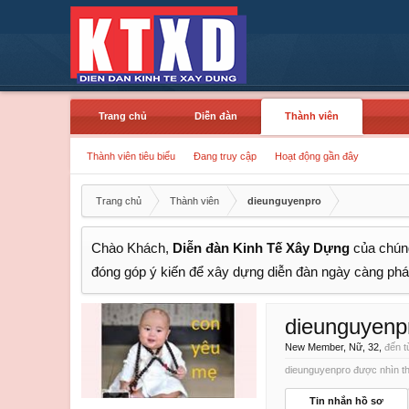
Trang chủ
Diễn đàn
Thành viên
Thành viên tiêu biểu
Đang truy cập
Hoạt động gần đây
Trang chủ
Thành viên
dieunguyenpro
Chào Khách,
Diễn đàn Kinh Tế Xây Dựng
của chúng
đóng góp ý kiến để xây dựng diễn đàn ngày càng phát
dieunguyenp
New Member
, Nữ, 32,
đến t
dieunguyenpro được nhìn th
Tin nhắn hồ sơ