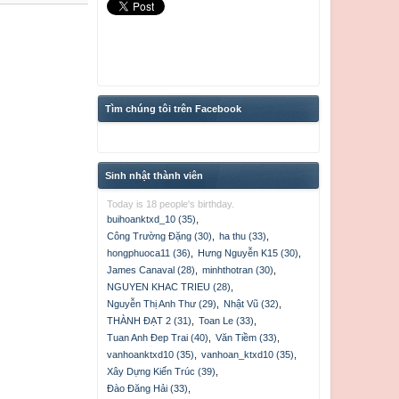
Tìm chúng tôi trên Facebook
Sinh nhật thành viên
Today is 18 people's birthday.
buihoanktxd_10 (35)
,
Công Trường Đặng (30)
,
ha thu (33)
,
hongphuoca11 (36)
,
Hưng Nguyễn K15 (30)
,
James Canaval (28)
,
minhthotran (30)
,
NGUYEN KHAC TRIEU (28)
,
Nguyễn Thị Anh Thư (29)
,
Nhật Vũ (32)
,
THÀNH ĐẠT 2 (31)
,
Toan Le (33)
,
Tuan Anh Đep Trai (40)
,
Văn Tiềm (33)
,
vanhoanktxd10 (35)
,
vanhoan_ktxd10 (35)
,
Xây Dựng Kiến Trúc (39)
,
Đào Đăng Hải (33)
,