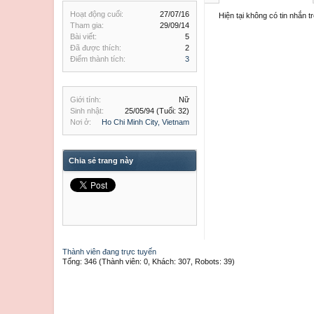
Hoạt động cuối:
27/07/16
Hiện tại không có tin nhắn 
Tham gia:
29/09/14
Bài viết:
5
Đã được thích:
2
Điểm thành tích:
3
Giới tính:
Nữ
Sinh nhật:
25/05/94
(Tuổi: 32)
Nơi ở:
Ho Chi Minh City, Vietnam
Chia sẻ trang này
Thành viên đang trực tuyến
Tổng: 346 (Thành viên: 0, Khách: 307, Robots: 39)