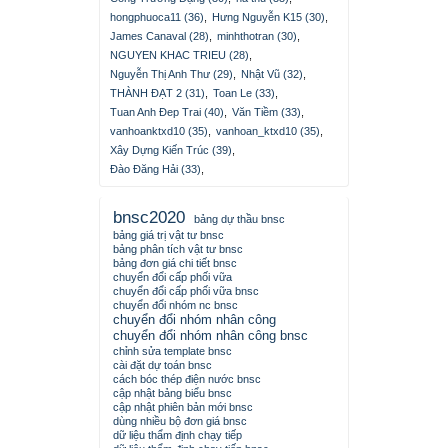
hongphuoca11 (36)
,
Hưng Nguyễn K15 (30)
,
James Canaval (28)
,
minhthotran (30)
,
NGUYEN KHAC TRIEU (28)
,
Nguyễn Thị Anh Thư (29)
,
Nhật Vũ (32)
,
THÀNH ĐẠT 2 (31)
,
Toan Le (33)
,
Tuan Anh Đep Trai (40)
,
Văn Tiềm (33)
,
vanhoanktxd10 (35)
,
vanhoan_ktxd10 (35)
,
Xây Dựng Kiến Trúc (39)
,
Đào Đăng Hải (33)
,
bnsc2020
bảng dự thầu bnsc
bảng giá trị vật tư bnsc
bảng phân tích vật tư bnsc
bảng đơn giá chi tiết bnsc
chuyển đổi cấp phối vữa
chuyển đổi cấp phối vữa bnsc
chuyển đổi nhóm nc bnsc
chuyển đổi nhóm nhân công
chuyển đổi nhóm nhân công bnsc
chỉnh sửa template bnsc
cài đặt dự toán bnsc
cách bóc thép điện nước bnsc
cập nhật bảng biểu bnsc
cập nhật phiên bản mới bnsc
dùng nhiều bộ đơn giá bnsc
dữ liệu thẩm định chạy tiếp