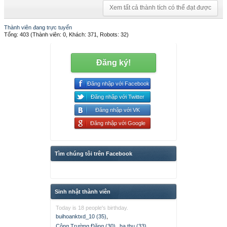
Xem tất cả thành tích có thể đạt được
Thành viên đang trực tuyến
Tổng: 403 (Thành viên: 0, Khách: 371, Robots: 32)
Đăng ký!
Đăng nhập với Facebook
Đăng nhập với Twitter
Đăng nhập với VK
Đăng nhập với Google
Tìm chúng tôi trên Facebook
Sinh nhật thành viên
Today is 18 people's birthday.
buihoanktxd_10 (35)
,
Công Trường Đặng (30)
,
ha thu (33)
,