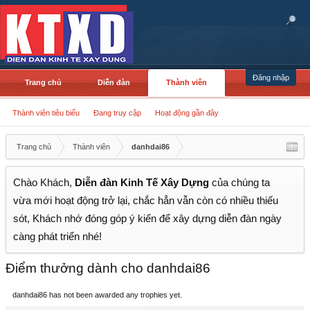
Đăng nhập
Trang chủ
Diễn đàn
Thành viên
Thành viên tiêu biểu
Đang truy cập
Hoạt động gần đây
Trang chủ
Thành viên
danhdai86
Chào Khách,
Diễn đàn Kinh Tế Xây Dựng
của chúng ta
vừa mới hoạt động trở lại, chắc hẳn vẫn còn có nhiều thiếu
sót, Khách nhớ đóng góp ý kiến để xây dựng diễn đàn ngày
càng phát triển nhé!
Điểm thưởng dành cho danhdai86
danhdai86 has not been awarded any trophies yet.