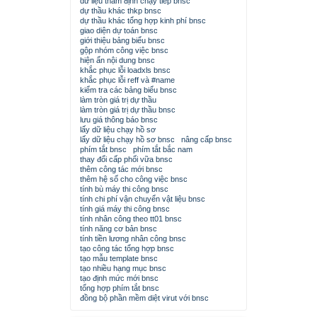
dữ liệu thẩm định chạy tiếp bnsc
dự thầu khác thkp bnsc
dự thầu khác tổng hợp kinh phí bnsc
giao diện dự toán bnsc
giới thiệu bảng biểu bnsc
gộp nhóm công việc bnsc
hiện ẩn nội dung bnsc
khắc phục lỗi loadxls bnsc
khắc phục lỗi reff và #name
kiểm tra các bảng biểu bnsc
làm tròn giá trị dự thầu
làm tròn giá trị dự thầu bnsc
lưu giá thông báo bnsc
lấy dữ liệu chạy hồ sơ
lấy dữ liệu chạy hồ sơ bnsc
nâng cấp bnsc
phím tắt bnsc
phím tắt bắc nam
thay đổi cấp phối vữa bnsc
thêm công tác mới bnsc
thêm hệ số cho công việc bnsc
tính bù máy thi công bnsc
tính chi phí vận chuyển vật liệu bnsc
tính giá máy thi công bnsc
tính nhân công theo tt01 bnsc
tính năng cơ bản bnsc
tính tiền lương nhân công bnsc
tạo công tác tổng hợp bnsc
tạo mẫu template bnsc
tạo nhiều hạng mục bnsc
tạo định mức mới bnsc
tổng hợp phím tắt bnsc
đồng bộ phần mềm diệt virut với bnsc