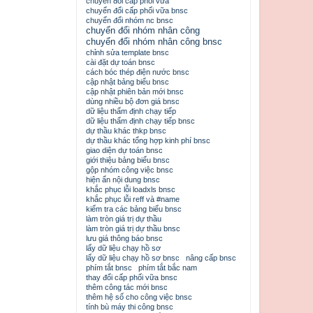
chuyển đổi cấp phối vữa
chuyển đổi cấp phối vữa bnsc
chuyển đổi nhóm nc bnsc
chuyển đổi nhóm nhân công
chuyển đổi nhóm nhân công bnsc
chỉnh sửa template bnsc
cài đặt dự toán bnsc
cách bóc thép điện nước bnsc
cập nhật bảng biểu bnsc
cập nhật phiên bản mới bnsc
dùng nhiều bộ đơn giá bnsc
dữ liệu thẩm định chạy tiếp
dữ liệu thẩm định chạy tiếp bnsc
dự thầu khác thkp bnsc
dự thầu khác tổng hợp kinh phí bnsc
giao diện dự toán bnsc
giới thiệu bảng biểu bnsc
gộp nhóm công việc bnsc
hiện ẩn nội dung bnsc
khắc phục lỗi loadxls bnsc
khắc phục lỗi reff và #name
kiểm tra các bảng biểu bnsc
làm tròn giá trị dự thầu
làm tròn giá trị dự thầu bnsc
lưu giá thông báo bnsc
lấy dữ liệu chạy hồ sơ
lấy dữ liệu chạy hồ sơ bnsc
nâng cấp bnsc
phím tắt bnsc
phím tắt bắc nam
thay đổi cấp phối vữa bnsc
thêm công tác mới bnsc
thêm hệ số cho công việc bnsc
tính bù máy thi công bnsc