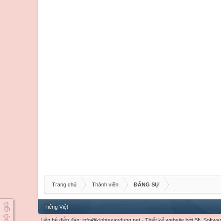
Trang chủ
Thành viên
ĐĂNG SỰ
Tiếng Việt
Liên hệ diễn đàn:
info@kinhtexaydung.net
-
Thiết kế website
bởi
BN Softwa