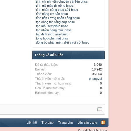
tính chi phí vận chuyển vật liệu bnsc
tính giá máy thi công bnsc
tính nhân công theo tt01 bnsc
tính năng cơ bản bnsc
tính tiền lương nhân công bnsc
tạo công tác tổng hợp bnsc
tạo mẫu template bnsc
tạo nhiều hạng mục bnsc
tạo định mức mới bnsc
tổng hợp phím tắt bnsc
đồng bộ phần mềm diệt virut với bnsc
Thống kê diễn đàn
Đề tài thảo luận:
3,940
Bài viết:
18,942
Thành viên:
35,664
Thành viên mới nhất:
phongvui
Thành viên mới hôm nay:
0
Chủ đề mới hôm nay:
0
Bài mới hôm nay:
0
Liên hệ
Trợ giúp
Trang chủ
Lên đầu trang
Quy định và Nội quy