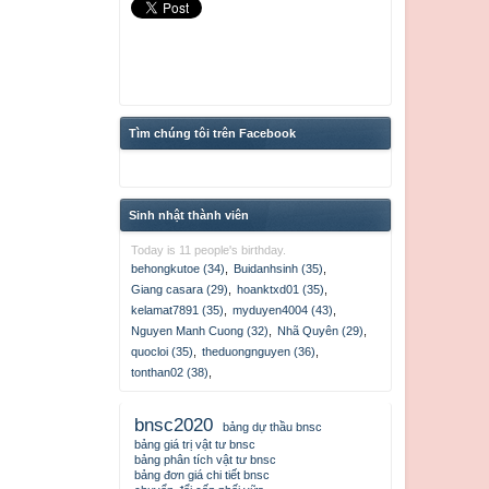
Tìm chúng tôi trên Facebook
Sinh nhật thành viên
Today is 11 people's birthday.
behongkutoe (34)
,
Buidanhsinh (35)
,
Giang casara (29)
,
hoanktxd01 (35)
,
kelamat7891 (35)
,
myduyen4004 (43)
,
Nguyen Manh Cuong (32)
,
Nhã Quyên (29)
,
quocloi (35)
,
theduongnguyen (36)
,
tonthan02 (38)
,
bnsc2020
bảng dự thầu bnsc
bảng giá trị vật tư bnsc
bảng phân tích vật tư bnsc
bảng đơn giá chi tiết bnsc