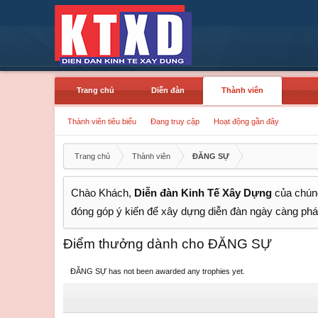
Trang chủ
Diễn đàn
Thành viên
Thành viên tiêu biểu
Đang truy cập
Hoạt động gần đây
Trang chủ
Thành viên
ĐĂNG SỰ
Chào Khách,
Diễn đàn Kinh Tế Xây Dựng
của chúng
đóng góp ý kiến để xây dựng diễn đàn ngày càng phát
Điểm thưởng dành cho ĐĂNG SỰ
ĐĂNG SỰ has not been awarded any trophies yet.