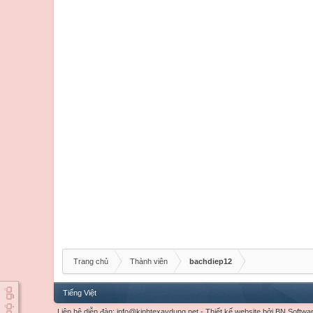
Trang chủ
Thành viên
bachdiep12
Tiếng Việt
Liên hệ diễn đàn:
info@kinhtexaydung.net
-
Thiết kế website
bởi
BN Softwa