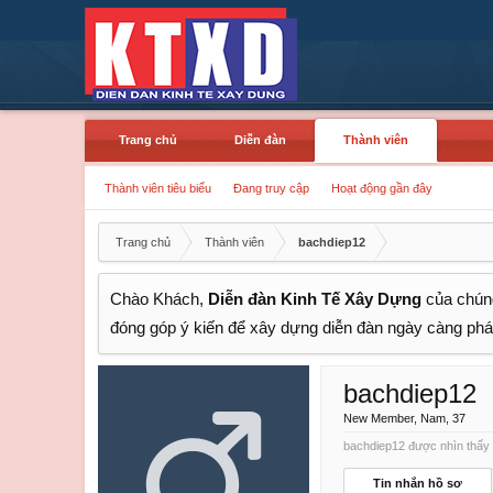
Trang chủ
Diễn đàn
Thành viên
Thành viên tiêu biểu
Đang truy cập
Hoạt động gần đây
Trang chủ
Thành viên
bachdiep12
Chào Khách,
Diễn đàn Kinh Tế Xây Dựng
của chúng
đóng góp ý kiến để xây dựng diễn đàn ngày càng phát
bachdiep12
New Member
, Nam, 37
bachdiep12 được nhìn thấy l
Tin nhắn hồ sơ