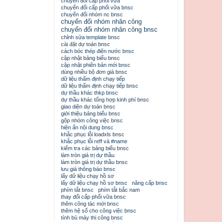
chuyển đổi cấp phối vữa
chuyển đổi cấp phối vữa bnsc
chuyển đổi nhóm nc bnsc
chuyển đổi nhóm nhân công
chuyển đổi nhóm nhân công bnsc
chỉnh sửa template bnsc
cài đặt dự toán bnsc
cách bóc thép điện nước bnsc
cập nhật bảng biểu bnsc
cập nhật phiên bản mới bnsc
dùng nhiều bộ đơn giá bnsc
dữ liệu thẩm định chạy tiếp
dữ liệu thẩm định chạy tiếp bnsc
dự thầu khác thkp bnsc
dự thầu khác tổng hợp kinh phí bnsc
giao diện dự toán bnsc
giới thiệu bảng biểu bnsc
gộp nhóm công việc bnsc
hiện ẩn nội dung bnsc
khắc phục lỗi loadxls bnsc
khắc phục lỗi reff và #name
kiểm tra các bảng biểu bnsc
làm tròn giá trị dự thầu
làm tròn giá trị dự thầu bnsc
lưu giá thông báo bnsc
lấy dữ liệu chạy hồ sơ
lấy dữ liệu chạy hồ sơ bnsc
nâng cấp bnsc
phím tắt bnsc
phím tắt bắc nam
thay đổi cấp phối vữa bnsc
thêm công tác mới bnsc
thêm hệ số cho công việc bnsc
tính bù máy thi công bnsc