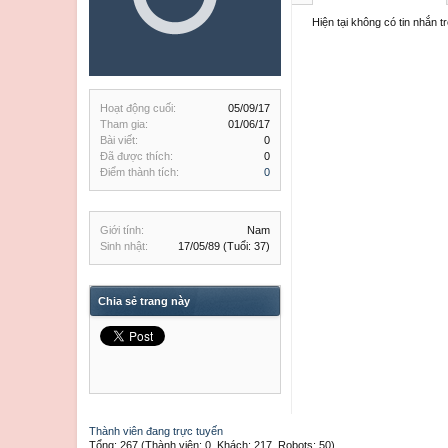
Hiện tại không có tin nhắn 
Hoạt động cuối:
05/09/17
Tham gia:
01/06/17
Bài viết:
0
Đã được thích:
0
Điểm thành tích:
0
Giới tính:
Nam
Sinh nhật:
17/05/89
(Tuổi: 37)
Chia sẻ trang này
Thành viên đang trực tuyến
Tổng: 267 (Thành viên: 0, Khách: 217, Robots: 50)