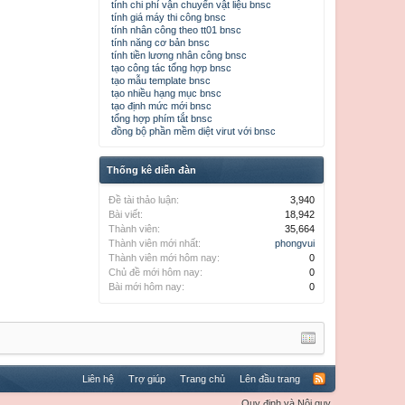
tính chi phí vận chuyển vật liệu bnsc
tính giá máy thi công bnsc
tính nhân công theo tt01 bnsc
tính năng cơ bản bnsc
tính tiền lương nhân công bnsc
tạo công tác tổng hợp bnsc
tạo mẫu template bnsc
tạo nhiều hạng mục bnsc
tạo định mức mới bnsc
tổng hợp phím tắt bnsc
đồng bộ phần mềm diệt virut với bnsc
Thống kê diễn đàn
Đề tài thảo luận:
3,940
Bài viết:
18,942
Thành viên:
35,664
Thành viên mới nhất:
phongvui
Thành viên mới hôm nay:
0
Chủ đề mới hôm nay:
0
Bài mới hôm nay:
0
Liên hệ
Trợ giúp
Trang chủ
Lên đầu trang
Quy định và Nội quy