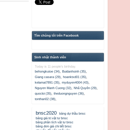
Tìm chúng tôi trên Facebook
Sinh nhật thành viên
Today is 11 people's birthday.
behongkutoe (34)
,
Buidanhsinh (35)
,
Giang casara (29)
,
hoanktxd01 (35)
,
kelamat7891 (35)
,
myduyen4004 (43)
,
Nguyen Manh Cuong (32)
,
Nhã Quyên (29)
,
quocloi (35)
,
theduongnguyen (36)
,
tonthan02 (38)
,
bnsc2020
bảng dự thầu bnsc
bảng giá trị vật tư bnsc
bảng phân tích vật tư bnsc
bảng đơn giá chi tiết bnsc