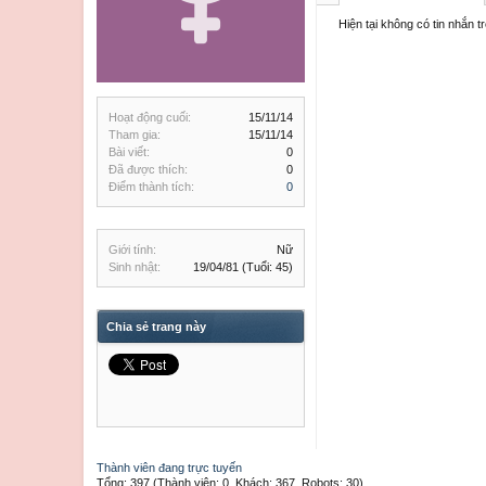
Hiện tại không có tin nhắn 
Hoạt động cuối:
15/11/14
Tham gia:
15/11/14
Bài viết:
0
Đã được thích:
0
Điểm thành tích:
0
Giới tính:
Nữ
Sinh nhật:
19/04/81
(Tuổi: 45)
Chia sẻ trang này
Thành viên đang trực tuyến
Tổng: 397 (Thành viên: 0, Khách: 367, Robots: 30)