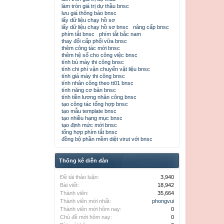
làm tròn giá trị dự thầu bnsc
lưu giá thông báo bnsc
lấy dữ liệu chạy hồ sơ
lấy dữ liệu chạy hồ sơ bnsc
nâng cấp bnsc
phím tắt bnsc
phím tắt bắc nam
thay đổi cấp phối vữa bnsc
thêm công tác mới bnsc
thêm hệ số cho công việc bnsc
tính bù máy thi công bnsc
tính chi phí vận chuyển vật liệu bnsc
tính giá máy thi công bnsc
tính nhân công theo tt01 bnsc
tính năng cơ bản bnsc
tính tiền lương nhân công bnsc
tạo công tác tổng hợp bnsc
tạo mẫu template bnsc
tạo nhiều hạng mục bnsc
tạo định mức mới bnsc
tổng hợp phím tắt bnsc
đồng bộ phần mềm diệt virut với bnsc
Thống kê diễn đàn
Đề tài thảo luận:
3,940
Bài viết:
18,942
Thành viên:
35,664
Thành viên mới nhất:
phongvui
Thành viên mới hôm nay:
0
Chủ đề mới hôm nay:
0