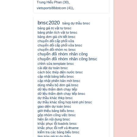
Trung Hiếu Phan (30)
,
vietsports88dotcom (41)
,
bnsc2020
bảng dự thầu bnsc
bảng giá trị vật tư bnsc
bảng phân tích vật tư bnsc
bảng đơn giá chi tiết bnsc
chuyển đổi cấp phối vữa
chuyển đổi cấp phối vữa bnsc
chuyển đổi nhóm nc bnsc
chuyển đổi nhóm nhân công
chuyển đổi nhóm nhân công bnsc
chỉnh sửa template bnsc
cài đặt dự toán bnsc
cách bóc thép điện nước bnsc
cập nhật bảng biểu bnsc
cập nhật phiên bản mới bnsc
dùng nhiều bộ đơn giá bnsc
dữ liệu thẩm định chạy tiếp
dữ liệu thẩm định chạy tiếp bnsc
dự thầu khác thkp bnsc
dự thầu khác tổng hợp kinh phí bnsc
giao diện dự toán bnsc
giới thiệu bảng biểu bnsc
gộp nhóm công việc bnsc
hiện ẩn nội dung bnsc
khắc phục lỗi loadxls bnsc
khắc phục lỗi reff và #name
kiểm tra các bảng biểu bnsc
làm tròn giá trị dự thầu