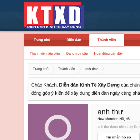
Trang chủ
Diễn đàn
Thành viên
Thành viên tiêu biểu
Đang truy cập
Hoạt động gần đây
Trang chủ
Thành viên
anh thư
Chào Khách,
Diễn đàn Kinh Tế Xây Dựng
của chúng
đóng góp ý kiến để xây dựng diễn đàn ngày càng phát
anh thư
New Member
, Nữ, 45
anh thư được nhìn thấy lần 
Tin nhắn hồ sơ