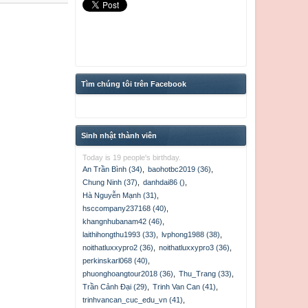
Tìm chúng tôi trên Facebook
Sinh nhật thành viên
Today is 19 people's birthday.
An Trần Bình (34)
,
baohotbc2019 (36)
,
Chung Ninh (37)
,
danhdai86 ()
,
Hà Nguyễn Mạnh (31)
,
hsccompany237168 (40)
,
khangnhubanam42 (46)
,
laithihongthu1993 (33)
,
lvphong1988 (38)
,
noithatluxxypro2 (36)
,
noithatluxxypro3 (36)
,
perkinskarl068 (40)
,
phuonghoangtour2018 (36)
,
Thu_Trang (33)
,
Trần Cảnh Đại (29)
,
Trinh Van Can (41)
,
trinhvancan_cuc_edu_vn (41)
,