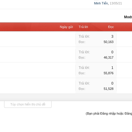
Minh Tiến
,
13/05/21
Mod
Ngày gửi
Trả lời
Đọc
Trả lời:
3
Đọc:
50,163
Trả lời:
0
Đọc:
46,317
Trả lời:
1
Đọc:
55,876
Trả lời:
0
Đọc:
51,528
Tùy chọn hiển thị chủ đề
(Bạn phải Đăng nhập hoặc Đăng 