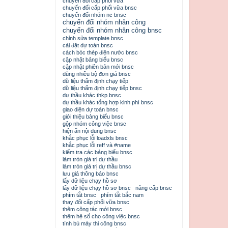
chuyển đổi cấp phối vữa
chuyển đổi cấp phối vữa bnsc
chuyển đổi nhóm nc bnsc
chuyển đổi nhóm nhân công
chuyển đổi nhóm nhân công bnsc
chỉnh sửa template bnsc
cài đặt dự toán bnsc
cách bóc thép điện nước bnsc
cập nhật bảng biểu bnsc
cập nhật phiên bản mới bnsc
dùng nhiều bộ đơn giá bnsc
dữ liệu thẩm định chạy tiếp
dữ liệu thẩm định chạy tiếp bnsc
dự thầu khác thkp bnsc
dự thầu khác tổng hợp kinh phí bnsc
giao diện dự toán bnsc
giới thiệu bảng biểu bnsc
gộp nhóm công việc bnsc
hiện ẩn nội dung bnsc
khắc phục lỗi loadxls bnsc
khắc phục lỗi reff và #name
kiểm tra các bảng biểu bnsc
làm tròn giá trị dự thầu
làm tròn giá trị dự thầu bnsc
lưu giá thông báo bnsc
lấy dữ liệu chạy hồ sơ
lấy dữ liệu chạy hồ sơ bnsc
nâng cấp bnsc
phím tắt bnsc
phím tắt bắc nam
thay đổi cấp phối vữa bnsc
thêm công tác mới bnsc
thêm hệ số cho công việc bnsc
tính bù máy thi công bnsc