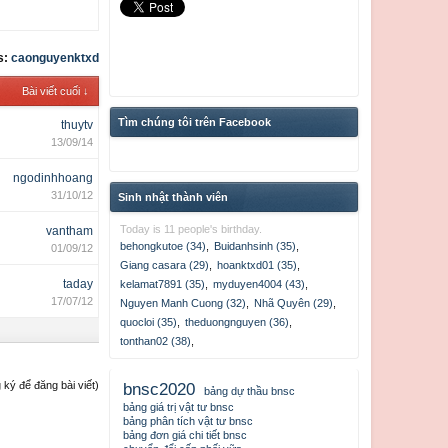
s:
caonguyenktxd
Bài viết cuối ↓
Tìm chúng tôi trên Facebook
thuytv
13/09/14
ngodinhhoang
31/10/12
Sinh nhật thành viên
Today is 11 people's birthday.
vantham
behongkutoe (34)
,
Buidanhsinh (35)
,
01/09/12
Giang casara (29)
,
hoanktxd01 (35)
,
taday
kelamat7891 (35)
,
myduyen4004 (43)
,
17/07/12
Nguyen Manh Cuong (32)
,
Nhã Quyên (29)
,
quocloi (35)
,
theduongnguyen (36)
,
tonthan02 (38)
,
ký để đăng bài viết)
bnsc2020
bảng dự thầu bnsc
bảng giá trị vật tư bnsc
bảng phân tích vật tư bnsc
bảng đơn giá chi tiết bnsc