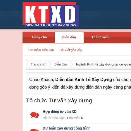
Trang chủ
Diễn đàn
Thành viên
Tìm kiếm diễn đàn
Bài viết gần đây
Trang chủ
Diễn đàn
Ngành Kinh tế xây dựng tại cơ qu
Chào Khách,
Diễn đàn Kinh Tế Xây Dựng
của chúng
đóng góp ý kiến để xây dựng diễn đàn ngày càng phát
Tổ chức Tư vấn xây dựng
Hợp đồng tư vấn XD
Đề tài thảo luận:
1
Bài viết:
6
Dự toán xây dựng công trình