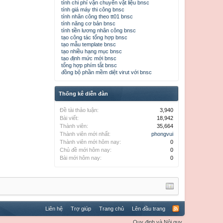
tính chi phí vận chuyển vật liệu bnsc
tính giá máy thi công bnsc
tính nhân công theo tt01 bnsc
tính năng cơ bản bnsc
tính tiền lương nhân công bnsc
tạo công tác tổng hợp bnsc
tạo mẫu template bnsc
tạo nhiều hạng mục bnsc
tạo định mức mới bnsc
tổng hợp phím tắt bnsc
đồng bộ phần mềm diệt virut với bnsc
Thống kê diễn đàn
Đề tài thảo luận:
3,940
Bài viết:
18,942
Thành viên:
35,664
Thành viên mới nhất:
phongvui
Thành viên mới hôm nay:
0
Chủ đề mới hôm nay:
0
Bài mới hôm nay:
0
Liên hệ
Trợ giúp
Trang chủ
Lên đầu trang
Quy định và Nội quy