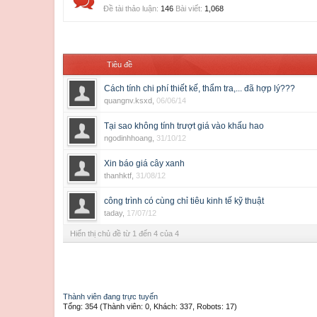
Đề tài thảo luận:
146
Bài viết:
1,068
Tiêu đề
Cách tính chi phí thiết kế, thẩm tra,... đã hợp lý???
quangnv.ksxd
,
06/06/14
Tại sao không tính trượt giá vào khấu hao
ngodinhhoang
,
31/10/12
Xin báo giá cây xanh
thanhktf
,
31/08/12
công trình có cùng chỉ tiêu kinh tế kỹ thuật
taday
,
17/07/12
Hiển thị chủ đề từ 1 đến 4 của 4
Thành viên đang trực tuyến
Tổng: 354 (Thành viên: 0, Khách: 337, Robots: 17)