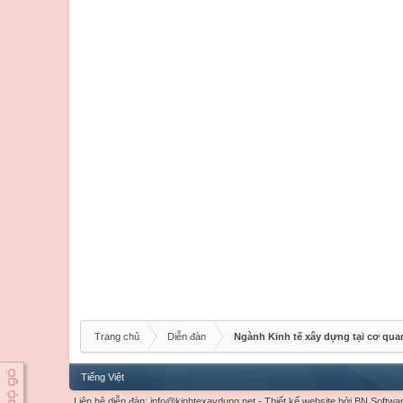
Trang chủ
Diễn đàn
Ngành Kinh tế xây dựng tại cơ qu
Tiếng Việt
Liên hệ diễn đàn:
info@kinhtexaydung.net
-
Thiết kế website
bởi
BN Softwa