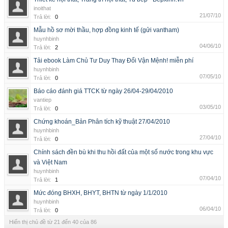
inoithat
21/07/10
Trả lời:
0
Mẫu hồ sơ mời thầu, hợp đồng kinh tế (gửi vantham)
huynhbinh
04/06/10
Trả lời:
2
Tải ebook Làm Chủ Tư Duy Thay Đổi Vận Mệnh! miễn phí
huynhbinh
07/05/10
Trả lời:
0
Báo cáo đánh giá TTCK từ ngày 26/04-29/04/2010
vantiep
03/05/10
Trả lời:
0
Chứng khoán_Bản Phân tích kỹ thuật 27/04/2010
huynhbinh
27/04/10
Trả lời:
0
Chính sách đền bù khi thu hồi đất của một số nước trong khu vực
và Việt Nam
huynhbinh
07/04/10
Trả lời:
1
Mức đóng BHXH, BHYT, BHTN từ ngày 1/1/2010
huynhbinh
06/04/10
Trả lời:
0
Hiển thị chủ đề từ 21 đến 40 của 86