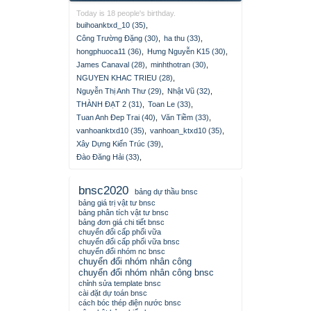
Today is 18 people's birthday.
buihoanktxd_10 (35)
,
Công Trường Đặng (30)
,
ha thu (33)
,
hongphuoca11 (36)
,
Hưng Nguyễn K15 (30)
,
James Canaval (28)
,
minhthotran (30)
,
NGUYEN KHAC TRIEU (28)
,
Nguyễn Thị Anh Thư (29)
,
Nhật Vũ (32)
,
THÀNH ĐẠT 2 (31)
,
Toan Le (33)
,
Tuan Anh Đep Trai (40)
,
Văn Tiềm (33)
,
vanhoanktxd10 (35)
,
vanhoan_ktxd10 (35)
,
Xây Dựng Kiến Trúc (39)
,
Đào Đăng Hải (33)
,
bnsc2020
bảng dự thầu bnsc
bảng giá trị vật tư bnsc
bảng phân tích vật tư bnsc
bảng đơn giá chi tiết bnsc
chuyển đổi cấp phối vữa
chuyển đổi cấp phối vữa bnsc
chuyển đổi nhóm nc bnsc
chuyển đổi nhóm nhân công
chuyển đổi nhóm nhân công bnsc
chỉnh sửa template bnsc
cài đặt dự toán bnsc
cách bóc thép điện nước bnsc