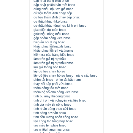
cập nhật bảng biểu bnsc
cập nhật phiên bản mới bnsc
dùng nhiều bộ đơn giá bnsc
dữ liệu thẩm định chạy tiếp
dữ liệu thẩm định chạy tiếp bnsc
dự thầu khác thkp bnsc
dự thầu khác tổng hợp kinh phí bnsc
giao diện dự toán bnsc
giới thiệu bảng biểu bnsc
gộp nhóm công việc bnsc
hiện ẩn nội dung bnsc
khắc phục lỗi loadxls bnsc
khắc phục lỗi reff và #name
kiểm tra các bảng biểu bnsc
làm tròn giá trị dự thầu
làm tròn giá trị dự thầu bnsc
lưu giá thông báo bnsc
lấy dữ liệu chạy hồ sơ
lấy dữ liệu chạy hồ sơ bnsc
nâng cấp bnsc
phím tắt bnsc
phím tắt bắc nam
thay đổi cấp phối vữa bnsc
thêm công tác mới bnsc
thêm hệ số cho công việc bnsc
tính bù máy thi công bnsc
tính chi phí vận chuyển vật liệu bnsc
tính giá máy thi công bnsc
tính nhân công theo tt01 bnsc
tính năng cơ bản bnsc
tính tiền lương nhân công bnsc
tạo công tác tổng hợp bnsc
tạo mẫu template bnsc
tạo nhiều hạng mục bnsc