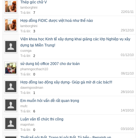
Thép góc chữ V
lamborghini
22/01/11
Trả lời:
7
Hợp đồng FiDIC được việt hoá như thế nào
lamborghini
29/12/10
Trả lời:
3
Viện khoa học Kinh tế xây dựng khai giảng các lớp Nghiệp vụ xây
dựng tại Miền Trung!
cuonga
01/12/10
Trả lời:
2
sử dung bộ office 2007 cho dư toán
phamngocthach10
06/11/10
Trả lời:
0
Hợp đồng lao động xây dựng- Giúp gà mờ đi các bác!!!
dawmgoodman
28/10/10
Trả lời:
1
Em muốn hỏi vấn đề rất quan trọng
mufc
14/10/10
Trả lời:
6
Luận văn tổ chức thi công
mapnhan
03/10/10
Trả lời:
0
Thiết kế nội thất, Trang trí nội thất, Tủ bếp - Bepxinh.vn