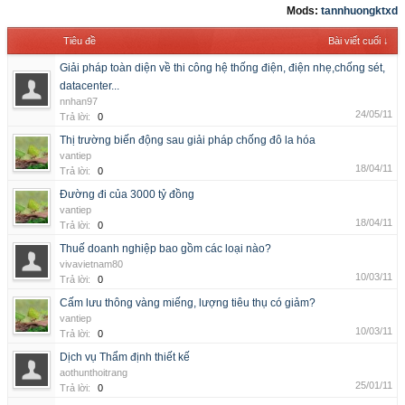
Mods:
tannhuongktxd
Tiêu đề
Bài viết cuối ↓
Giải pháp toàn diện về thi công hệ thống điện, điện nhẹ,chống sét,
datacenter...
nnhan97
24/05/11
Trả lời:
0
Thị trường biến động sau giải pháp chống đô la hóa
vantiep
18/04/11
Trả lời:
0
Đường đi của 3000 tỷ đồng
vantiep
18/04/11
Trả lời:
0
Thuế doanh nghiệp bao gồm các loại nào?
vivavietnam80
10/03/11
Trả lời:
0
Cấm lưu thông vàng miếng, lượng tiêu thụ có giảm?
vantiep
10/03/11
Trả lời:
0
Dịch vụ Thẩm định thiết kế
aothunthoitrang
25/01/11
Trả lời:
0