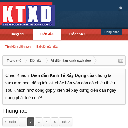
Đăng nhập
Trang chủ
Diễn đàn
Thành viên
Tìm kiếm diễn đàn
Bài viết gần đây
Trang chủ
Diễn đàn
Vì diễn đàn xanh sạch đẹp
Chào Khách,
Diễn đàn Kinh Tế Xây Dựng
của chúng ta
vừa mới hoạt động trở lại, chắc hẳn vẫn còn có nhiều thiếu
sót, Khách nhớ đóng góp ý kiến để xây dựng diễn đàn ngày
càng phát triển nhé!
Thùng rác
< Trước
1
2
3
4
5
Tiếp >