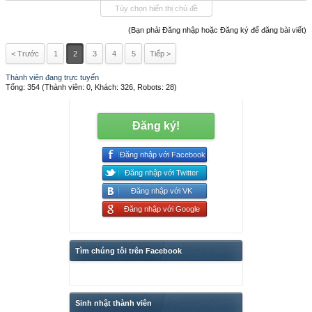
Tùy chọn hiển thị chủ đề
(Bạn phải Đăng nhập hoặc Đăng ký để đăng bài viết)
< Trước
1
2
3
4
5
Tiếp >
Thành viên đang trực tuyến
Tổng: 354 (Thành viên: 0, Khách: 326, Robots: 28)
Đăng ký!
Đăng nhập với Facebook
Đăng nhập với Twitter
Đăng nhập với VK
Đăng nhập với Google
Tìm chúng tôi trên Facebook
Sinh nhật thành viên