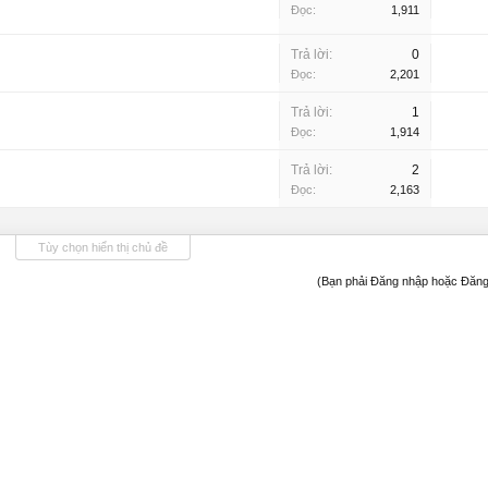
Đọc:
1,911
Trả lời:
0
Đọc:
2,201
Trả lời:
1
Đọc:
1,914
Trả lời:
2
Đọc:
2,163
Tùy chọn hiển thị chủ đề
(Bạn phải Đăng nhập hoặc Đăng 