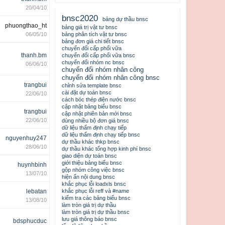
20/04/10
bnsc2020
bảng dự thầu bnsc
phuongthao_ht
bảng giá trị vật tư bnsc
06/05/10
bảng phân tích vật tư bnsc
bảng đơn giá chi tiết bnsc
chuyển đổi cấp phối vữa
thanh.bm
chuyển đổi cấp phối vữa bnsc
chuyển đổi nhóm nc bnsc
06/06/10
chuyển đổi nhóm nhân công
chuyển đổi nhóm nhân công bnsc
trangbui
chỉnh sửa template bnsc
cài đặt dự toán bnsc
22/06/10
cách bóc thép điện nước bnsc
cập nhật bảng biểu bnsc
trangbui
cập nhật phiên bản mới bnsc
22/06/10
dùng nhiều bộ đơn giá bnsc
dữ liệu thẩm định chạy tiếp
dữ liệu thẩm định chạy tiếp bnsc
nguyenhuy247
dự thầu khác thkp bnsc
28/06/10
dự thầu khác tổng hợp kinh phí bnsc
giao diện dự toán bnsc
giới thiệu bảng biểu bnsc
huynhbinh
gộp nhóm công việc bnsc
13/07/10
hiện ẩn nội dung bnsc
khắc phục lỗi loadxls bnsc
lebatan
khắc phục lỗi reff và #name
kiểm tra các bảng biểu bnsc
13/08/10
làm tròn giá trị dự thầu
làm tròn giá trị dự thầu bnsc
lưu giá thông báo bnsc
bdsphucduc