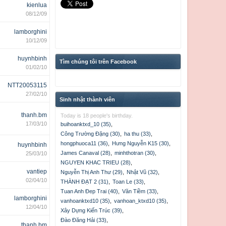
kienlua
08/12/09
lamborghini
10/12/09
huynhbinh
Tìm chúng tôi trên Facebook
01/02/10
NTT20053115
27/02/10
Sinh nhật thành viên
thanh.bm
Today is 18 people's birthday.
17/03/10
buihoanktxd_10 (35)
,
Công Trường Đặng (30)
,
ha thu (33)
,
hongphuoca11 (36)
,
Hưng Nguyễn K15 (30)
,
huynhbinh
James Canaval (28)
,
minhthotran (30)
,
25/03/10
NGUYEN KHAC TRIEU (28)
,
vantiep
Nguyễn Thị Anh Thư (29)
,
Nhật Vũ (32)
,
02/04/10
THÀNH ĐẠT 2 (31)
,
Toan Le (33)
,
Tuan Anh Đep Trai (40)
,
Văn Tiềm (33)
,
lamborghini
vanhoanktxd10 (35)
,
vanhoan_ktxd10 (35)
,
12/04/10
Xây Dựng Kiến Trúc (39)
,
Đào Đăng Hải (33)
,
thanh.bm