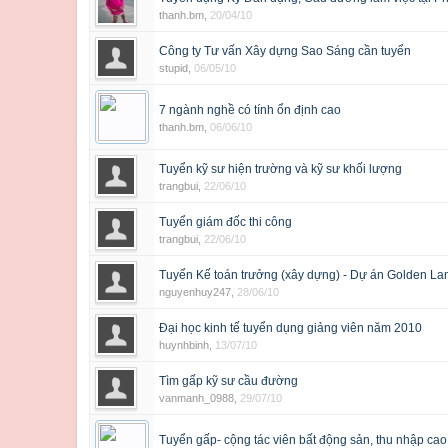
thanh.bm
,
20/04/10
Công ty Tư vấn Xây dựng Sao Sáng cần tuyển
stupid
,
06/05/10
7 ngành nghề có tính ổn định cao
thanh.bm
,
06/06/10
Tuyển kỹ sư hiện trường và kỹ sư khối lượng
trangbui
,
22/06/10
Tuyển giám đốc thi công
trangbui
,
22/06/10
Tuyển Kế toán trưởng (xây dựng) - Dự án Golden La
nguyenhuy247
,
28/06/10
Đại học kinh tế tuyển dụng giảng viên năm 2010
huynhbinh
,
13/07/10
Tìm gấp kỹ sư cầu đường
vanmanh_0988
,
29/07/10
Tuyển gấp- cộng tác viên bất động sản, thu nhập cao