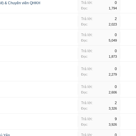
Trả lời:
0
PCM) & Chuyên viên QHKH
Đọc:
1,794
Trả lời:
2
Đọc:
2,023
Trả lời:
0
Đọc:
5,049
Trả lời:
0
Đọc:
1,873
Trả lời:
0
Đọc:
2,279
Trả lời:
0
Đọc:
2,606
Trả lời:
2
Đọc:
3,326
Trả lời:
9
Đọc:
3,926
Trả lời:
0
hú Yên