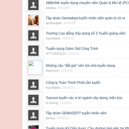
ABBANK tuyển dụng chuyên viên Quản lý tiền tệ (
kienlua
,
08/12/09
Tập đoàn Gemadept tuyển nhân viên quản lý rủi ro
lamborghini
,
29/10/09
Trường Cao đẳng Xây dựng số 3 Tuyển giảng viên
huynhbinh
,
01/02/10
Tuyển dụng Giám Sát Công Trình
NTT20053115
,
27/02/10
Những câu “đắt giá” nên hỏi nhà tuyển dụng
thanh.bm
,
17/03/10
Công ty Toàn Thịnh Phát cần tuyển
huynhbinh
,
25/03/10
Topcom tuyển các vị trí ngành xây dựng, kiến trúc
hr.huong
,
12/03/10
Tập đoàn GEMADEPT tuyển nhân viên
lanhue
,
05/01/10
Tuyển dụng Kỹ Dân dụng, Cầu đường làm việc tại P