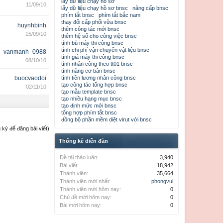
lấy dữ liệu chạy hồ sơ
11/09/10
lấy dữ liệu chạy hồ sơ bnsc
nâng cấp bnsc
phím tắt bnsc
phím tắt bắc nam
thay đổi cấp phối vữa bnsc
huynhbinh
thêm công tác mới bnsc
15/09/10
thêm hệ số cho công việc bnsc
tính bù máy thi công bnsc
tính chi phí vận chuyển vật liệu bnsc
vanmanh_0988
tính giá máy thi công bnsc
08/10/10
tính nhân công theo tt01 bnsc
tính năng cơ bản bnsc
buocvaodoi
tính tiền lương nhân công bnsc
tạo công tác tổng hợp bnsc
02/11/10
tạo mẫu template bnsc
tạo nhiều hạng mục bnsc
tạo định mức mới bnsc
tổng hợp phím tắt bnsc
đồng bộ phần mềm diệt virut với bnsc
ký để đăng bài viết)
Thống kê diễn đàn
Đề tài thảo luận:
3,940
Bài viết:
18,942
Thành viên:
35,664
Thành viên mới nhất:
phongvui
Thành viên mới hôm nay:
0
Chủ đề mới hôm nay:
0
Bài mới hôm nay:
0