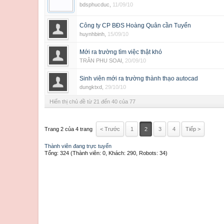
bdsphucduc
,
11/09/10
Công ty CP BĐS Hoàng Quân cần Tuyển
huynhbinh
,
15/09/10
Mới ra trường tìm việc thật khó
TRÂN PHU SOAI
,
20/09/10
Sinh viên mới ra trường thành thạo autocad
dungktxd
,
29/10/10
Hiển thị chủ đề từ 21 đến 40 của 77
Trang 2 của 4 trang
< Trước
1
2
3
4
Tiếp >
Thành viên đang trực tuyến
Tổng: 324 (Thành viên: 0, Khách: 290, Robots: 34)