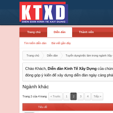
Trang chủ
Diễn đàn
Thành viên
Tìm kiếm diễn đàn
Bài viết gần đây
Trang chủ
Diễn đàn
Tuyển dụng/việc làm trong ngành Xây
Chào Khách,
Diễn đàn Kinh Tế Xây Dựng
của chúng
đóng góp ý kiến để xây dựng diễn đàn ngày càng phát
Ngành khác
Trang 2 của 4 trang
< Trước
1
2
3
4
Tiếp >
Tiêu đề