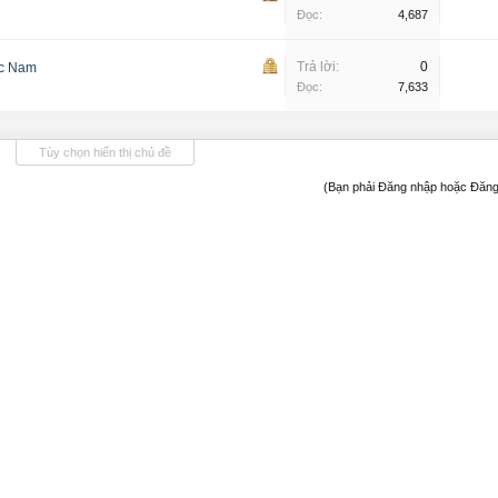
Đọc:
4,687
Trả lời:
0
ắc Nam
Đọc:
7,633
Tùy chọn hiển thị chủ đề
(Bạn phải Đăng nhập hoặc Đăng 