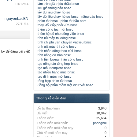
làm tròn giá trị dự thầu bnsc
01/12/14
lưu giá thông báo bnsc
lấy dữ liệu chạy hồ sơ
lấy dữ liệu chạy hồ sơ bnsc
nâng cấp bnsc
nguyenbacBN
phím tắt bnsc
phím tắt bắc nam
27/11/14
thay đổi cấp phối vữa bnsc
thêm công tác mới bnsc
thêm hệ số cho công việc bnsc
tính bù máy thi công bnsc
tính chi phí vận chuyển vật liệu bnsc
tính giá máy thi công bnsc
tính nhân công theo tt01 bnsc
ký để đăng bài viết)
tính năng cơ bản bnsc
tính tiền lương nhân công bnsc
tạo công tác tổng hợp bnsc
tạo mẫu template bnsc
tạo nhiều hạng mục bnsc
tạo định mức mới bnsc
tổng hợp phím tắt bnsc
đồng bộ phần mềm diệt virut với bnsc
Thống kê diễn đàn
Đề tài thảo luận:
3,940
Bài viết:
18,942
Thành viên:
35,664
Thành viên mới nhất:
phongvui
Thành viên mới hôm nay:
0
Chủ đề mới hôm nay:
0