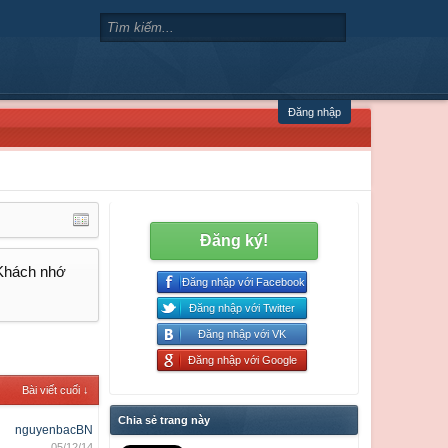
Đăng nhập
Đăng ký!
 Khách nhớ
Đăng nhập với Facebook
Đăng nhập với Twitter
Đăng nhập với VK
Đăng nhập với Google
Bài viết cuối ↓
Chia sẻ trang này
nguyenbacBN
05/12/14