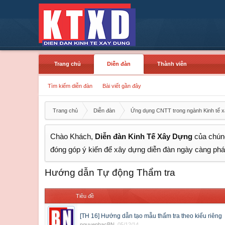
Trang chủ
Diễn đàn
Thành viên
Tìm kiếm diễn đàn
Bài viết gần đây
Trang chủ
Diễn đàn
Ứng dụng CNTT trong ngành Kinh tế 
Chào Khách,
Diễn đàn Kinh Tế Xây Dựng
của chúng
đóng góp ý kiến để xây dựng diễn đàn ngày càng phát
Hướng dẫn Tự động Thẩm tra
Tiêu đề
[TH 16] Hướng dẫn tạo mẫu thẩm tra theo kiểu riêng
nguyenbacBN
,
05/12/14