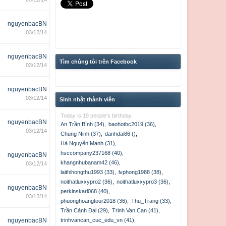
nguyenbacBN
03/12/14
nguyenbacBN
Tìm chúng tôi trên Facebook
03/12/14
nguyenbacBN
03/12/14
Sinh nhật thành viên
Today is 19 people's birthday.
nguyenbacBN
An Trần Bình (34)
,
baohotbc2019 (36)
,
03/12/14
Chung Ninh (37)
,
danhdai86 ()
,
Hà Nguyễn Mạnh (31)
,
hsccompany237168 (40)
,
nguyenbacBN
khangnhubanam42 (46)
,
03/12/14
laithihongthu1993 (33)
,
lvphong1988 (38)
,
noithatluxxypro2 (36)
,
noithatluxxypro3 (36)
,
nguyenbacBN
perkinskarl068 (40)
,
03/12/14
phuonghoangtour2018 (36)
,
Thu_Trang (33)
,
Trần Cảnh Đại (29)
,
Trinh Van Can (41)
,
nguyenbacBN
trinhvancan_cuc_edu_vn (41)
,