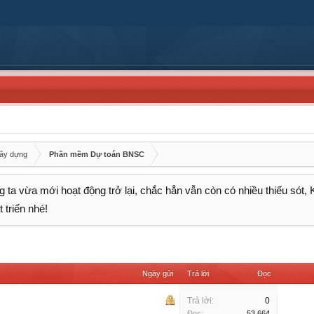
xây dựng
Phần mềm Dự toán BNSC
 ta vừa mới hoạt động trở lại, chắc hẳn vẫn còn có nhiều thiếu sót,
 triển nhé!
Ngày gửi
Trả lời
Đọc
Trả lời:
0
Đọc:
53,664