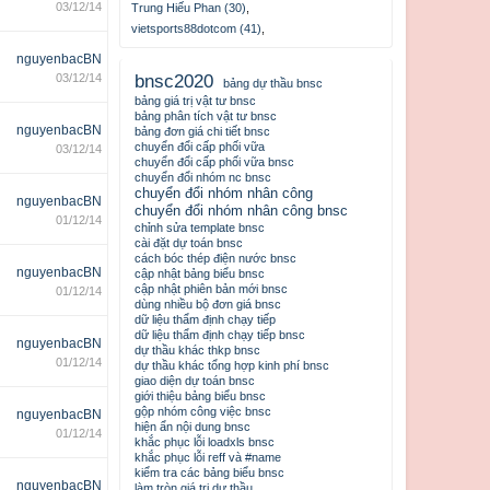
03/12/14
Trung Hiếu Phan (30)
,
vietsports88dotcom (41)
,
nguyenbacBN
03/12/14
bnsc2020
bảng dự thầu bnsc
bảng giá trị vật tư bnsc
bảng phân tích vật tư bnsc
nguyenbacBN
bảng đơn giá chi tiết bnsc
chuyển đổi cấp phối vữa
03/12/14
chuyển đổi cấp phối vữa bnsc
chuyển đổi nhóm nc bnsc
chuyển đổi nhóm nhân công
nguyenbacBN
chuyển đổi nhóm nhân công bnsc
01/12/14
chỉnh sửa template bnsc
cài đặt dự toán bnsc
cách bóc thép điện nước bnsc
nguyenbacBN
cập nhật bảng biểu bnsc
cập nhật phiên bản mới bnsc
01/12/14
dùng nhiều bộ đơn giá bnsc
dữ liệu thẩm định chạy tiếp
dữ liệu thẩm định chạy tiếp bnsc
nguyenbacBN
dự thầu khác thkp bnsc
01/12/14
dự thầu khác tổng hợp kinh phí bnsc
giao diện dự toán bnsc
giới thiệu bảng biểu bnsc
gộp nhóm công việc bnsc
nguyenbacBN
hiện ẩn nội dung bnsc
01/12/14
khắc phục lỗi loadxls bnsc
khắc phục lỗi reff và #name
kiểm tra các bảng biểu bnsc
nguyenbacBN
làm tròn giá trị dự thầu