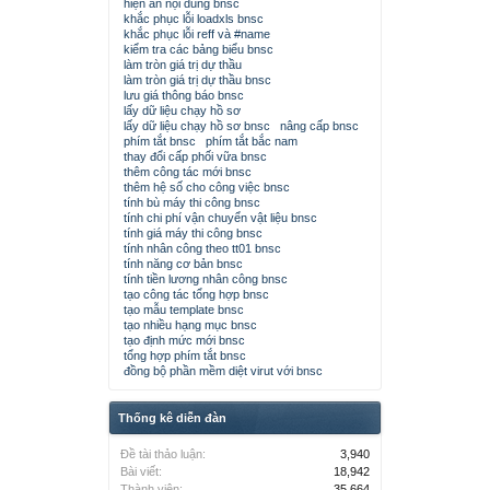
hiện ẩn nội dung bnsc
khắc phục lỗi loadxls bnsc
khắc phục lỗi reff và #name
kiểm tra các bảng biểu bnsc
làm tròn giá trị dự thầu
làm tròn giá trị dự thầu bnsc
lưu giá thông báo bnsc
lấy dữ liệu chạy hồ sơ
lấy dữ liệu chạy hồ sơ bnsc
nâng cấp bnsc
phím tắt bnsc
phím tắt bắc nam
thay đổi cấp phối vữa bnsc
thêm công tác mới bnsc
thêm hệ số cho công việc bnsc
tính bù máy thi công bnsc
tính chi phí vận chuyển vật liệu bnsc
tính giá máy thi công bnsc
tính nhân công theo tt01 bnsc
tính năng cơ bản bnsc
tính tiền lương nhân công bnsc
tạo công tác tổng hợp bnsc
tạo mẫu template bnsc
tạo nhiều hạng mục bnsc
tạo định mức mới bnsc
tổng hợp phím tắt bnsc
đồng bộ phần mềm diệt virut với bnsc
Thống kê diễn đàn
Đề tài thảo luận:
3,940
Bài viết:
18,942
Thành viên:
35,664