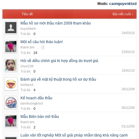
Mods:
caonguyenktxd
Tiêu đề
Bài viết cuối ↓
Mẫu hồ sơ mời thầu năm 2009 tham khảo
huynhbinh
24/03/10
Trả lời:
0
Một số câu hỏi thảo luận!
thanh.bm
...
2
23/02/10
Trả lời:
24
Hỏi về điều chỉnh giá trị hợp đồng do trượt giá.
shuri238
15/01/10
Trả lời:
0
Đánh giá về mặt kỹ thuật trong hồ sơ dự thầu
kinhtexd
26/12/09
Trả lời:
4
Kế hoạch đấu thầu
tannhuongktxd
05/12/09
Trả lời:
0
Mẫu Biên bản mở thầu
thanh.bm
01/12/09
Trả lời:
2
Luận văn tốt nghiệp Một số giải pháp nhằm tăng khả năng cạnh