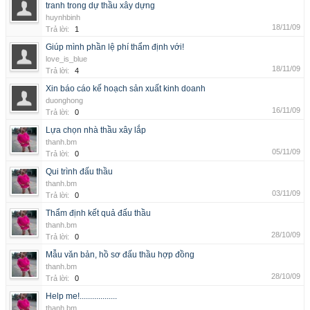
tranh trong dự thầu xây dựng
huynhbinh
18/11/09
Trả lời:
1
Giúp mình phần lệ phí thẩm định với!
love_is_blue
18/11/09
Trả lời:
4
Xin báo cáo kế hoạch sản xuất kinh doanh
duonghong
16/11/09
Trả lời:
0
Lựa chọn nhà thầu xây lắp
thanh.bm
05/11/09
Trả lời:
0
Qui trình đấu thầu
thanh.bm
03/11/09
Trả lời:
0
Thẩm định kết quả đấu thầu
thanh.bm
28/10/09
Trả lời:
0
Mẫu văn bản, hồ sơ đấu thầu hợp đồng
thanh.bm
28/10/09
Trả lời:
0
Help me!..................
thanh.bm