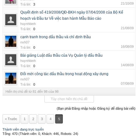
21/10/09
Trả lời:
3
Quyết định số 419/2008/QĐ-BKH ngày 07/04/2008 của Bộ Kế
hoạch và Đầu tư Về việc ban hành Mẫu Báo cáo
huynhbinh
21/08/09
Trả lời:
0
cạnh tranh trong đấu thầu và chỉ định thầu
nxh07
16/08/09
Trả lời:
0
Bài giảng Luật đấu thầu của Vụ Quản lý đấu thầu
huynhbinh
14/08/09
Trả lời:
0
Đổi mới công tác đấu thầu trong hoạt động xây dựng
nxh07
07/08/09
Trả lời:
0
Hiển thị chủ đề từ 81 đến 98 của 98
Tùy chọn hiển thị chủ đề
(Bạn phải Đăng nhập hoặc Đăng ký để đăng bài viết)
< Trước
1
2
3
4
5
Thành viên đang trực tuyến
Tổng: 470 (Thành viên: 0, Khách: 446, Robots: 24)