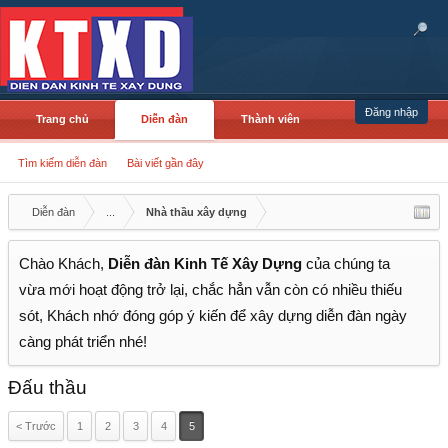
Đăng nhập
Trang chủ
Diễn đàn
Thành viên
Tìm kiếm diễn đàn
Bài viết gần đây
Diễn đàn
...
Nhà thầu xây dựng
Chào Khách,
Diễn đàn Kinh Tế Xây Dựng
của chúng ta
vừa mới hoạt động trở lại, chắc hẳn vẫn còn có nhiều thiếu
sót, Khách nhớ đóng góp ý kiến để xây dựng diễn đàn ngày
càng phát triển nhé!
Đấu thầu
< Trước
1
2
3
4
5