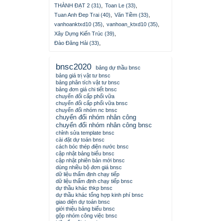
THÀNH ĐẠT 2 (31)
,
Toan Le (33)
,
Tuan Anh Đep Trai (40)
,
Văn Tiềm (33)
,
vanhoanktxd10 (35)
,
vanhoan_ktxd10 (35)
,
Xây Dựng Kiến Trúc (39)
,
Đào Đăng Hải (33)
,
bnsc2020
bảng dự thầu bnsc
bảng giá trị vật tư bnsc
bảng phân tích vật tư bnsc
bảng đơn giá chi tiết bnsc
chuyển đổi cấp phối vữa
chuyển đổi cấp phối vữa bnsc
chuyển đổi nhóm nc bnsc
chuyển đổi nhóm nhân công
chuyển đổi nhóm nhân công bnsc
chỉnh sửa template bnsc
cài đặt dự toán bnsc
cách bóc thép điện nước bnsc
cập nhật bảng biểu bnsc
cập nhật phiên bản mới bnsc
dùng nhiều bộ đơn giá bnsc
dữ liệu thẩm định chạy tiếp
dữ liệu thẩm định chạy tiếp bnsc
dự thầu khác thkp bnsc
dự thầu khác tổng hợp kinh phí bnsc
giao diện dự toán bnsc
giới thiệu bảng biểu bnsc
gộp nhóm công việc bnsc