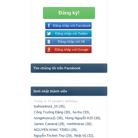
Đăng ký!
Đăng nhập với Facebook
Đăng nhập với Twitter
Đăng nhập với VK
Đăng nhập với Google
Tìm chúng tôi trên Facebook
Sinh nhật thành viên
Today is 18 people's birthday.
buihoanktxd_10 (35)
,
Công Trường Đặng (30)
,
ha thu (33)
,
hongphuoca11 (36)
,
Hưng Nguyễn K15 (30)
,
James Canaval (28)
,
minhthotran (30)
,
NGUYEN KHAC TRIEU (28)
,
Nguyễn Thị Anh Thư (29)
,
Nhật Vũ (32)
,