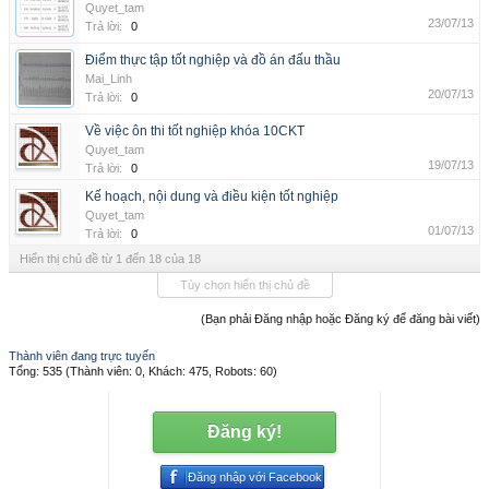
Quyet_tam
23/07/13
Trả lời:
0
Điểm thực tập tốt nghiệp và đồ án đấu thầu
Mai_Linh
20/07/13
Trả lời:
0
Về việc ôn thi tốt nghiệp khóa 10CKT
Quyet_tam
19/07/13
Trả lời:
0
Kế hoạch, nội dung và điều kiện tốt nghiệp
Quyet_tam
01/07/13
Trả lời:
0
Hiển thị chủ đề từ 1 đến 18 của 18
Tùy chọn hiển thị chủ đề
(Bạn phải Đăng nhập hoặc Đăng ký để đăng bài viết)
Thành viên đang trực tuyến
Tổng: 535 (Thành viên: 0, Khách: 475, Robots: 60)
Đăng ký!
Đăng nhập với Facebook