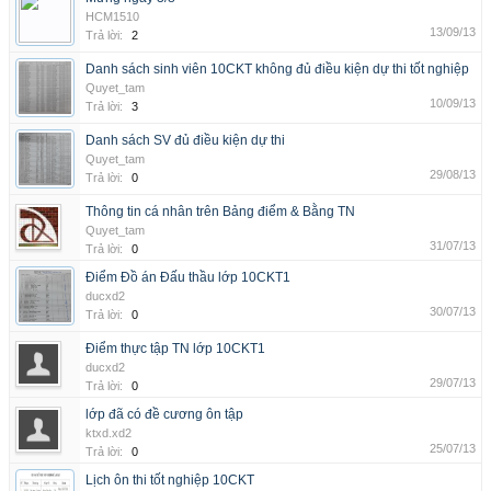
HCM1510
13/09/13
Trả lời:
2
Danh sách sinh viên 10CKT không đủ điều kiện dự thi tốt nghiệp
Quyet_tam
10/09/13
Trả lời:
3
Danh sách SV đủ điều kiện dự thi
Quyet_tam
29/08/13
Trả lời:
0
Thông tin cá nhân trên Bảng điểm & Bằng TN
Quyet_tam
31/07/13
Trả lời:
0
Điểm Đồ án Đấu thầu lớp 10CKT1
ducxd2
30/07/13
Trả lời:
0
Điểm thực tập TN lớp 10CKT1
ducxd2
29/07/13
Trả lời:
0
lớp đã có đề cương ôn tập
ktxd.xd2
25/07/13
Trả lời:
0
Lịch ôn thi tốt nghiệp 10CKT