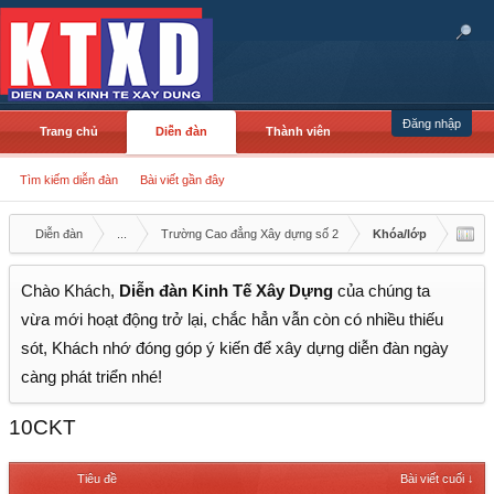
Đăng nhập
Trang chủ
Diễn đàn
Thành viên
Tìm kiếm diễn đàn
Bài viết gần đây
Diễn đàn
...
Trường Cao đẳng Xây dựng số 2
Khóa/lớp
Chào Khách,
Diễn đàn Kinh Tế Xây Dựng
của chúng ta
vừa mới hoạt động trở lại, chắc hẳn vẫn còn có nhiều thiếu
sót, Khách nhớ đóng góp ý kiến để xây dựng diễn đàn ngày
càng phát triển nhé!
10CKT
Tiêu đề
Bài viết cuối ↓