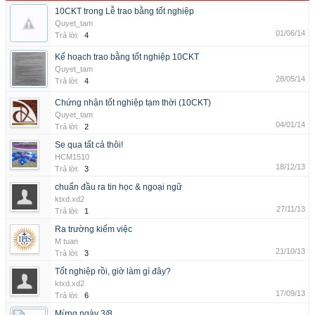
10CKT trong Lễ trao bằng tốt nghiệp
Quyet_tam
01/06/14
Trả lời:
4
Kế hoạch trao bằng tốt nghiệp 10CKT
Quyet_tam
28/05/14
Trả lời:
4
Chứng nhận tốt nghiệp tạm thời (10CKT)
Quyet_tam
04/01/14
Trả lời:
2
Se qua tất cả thôi!
HCM1510
18/12/13
Trả lời:
3
chuẩn đầu ra tin học & ngoại ngữ
ktxd.xd2
27/11/13
Trả lời:
1
Ra trường kiếm việc
M tuan
21/10/13
Trả lời:
3
Tốt nghiệp rồi, giờ làm gì đây?
ktxd.xd2
17/09/13
Trả lời:
6
Mừng ngày 3/8