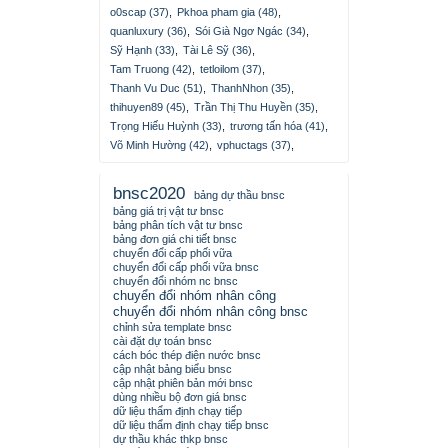
o0scap (37)
,
Pkhoa pham gia (48)
,
quanluxury (36)
,
Sói Già Ngơ Ngác (34)
,
Sỹ Hạnh (33)
,
Tài Lê Sỹ (36)
,
Tam Truong (42)
,
tetloilom (37)
,
Thanh Vu Duc (51)
,
ThanhNhon (35)
,
thihuyen89 (45)
,
Trần Thị Thu Huyền (35)
,
Trọng Hiếu Huỳnh (33)
,
trương tấn hóa (41)
,
Võ Minh Hường (42)
,
vphuctags (37)
,
bnsc2020
bảng dự thầu bnsc
bảng giá trị vật tư bnsc
bảng phân tích vật tư bnsc
bảng đơn giá chi tiết bnsc
chuyển đổi cấp phối vữa
chuyển đổi cấp phối vữa bnsc
chuyển đổi nhóm nc bnsc
chuyển đổi nhóm nhân công
chuyển đổi nhóm nhân công bnsc
chỉnh sửa template bnsc
cài đặt dự toán bnsc
cách bóc thép điện nước bnsc
cập nhật bảng biểu bnsc
cập nhật phiên bản mới bnsc
dùng nhiều bộ đơn giá bnsc
dữ liệu thẩm định chạy tiếp
dữ liệu thẩm định chạy tiếp bnsc
dự thầu khác thkp bnsc