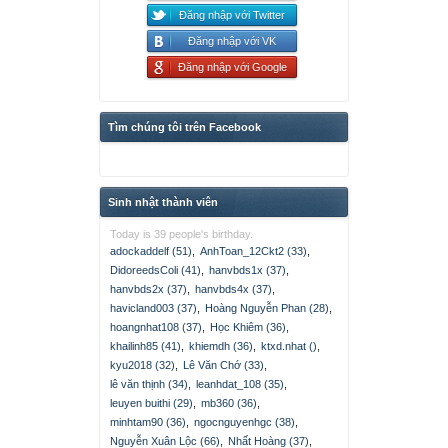
Đăng nhập với Twitter
Đăng nhập với VK
Đăng nhập với Google
Tìm chúng tôi trên Facebook
Sinh nhật thành viên
Today is 39 people's birthday.
adockaddelf (51)
,
AnhToan_12Ckt2 (33)
,
DidoreedsColi (41)
,
hanvbds1x (37)
,
hanvbds2x (37)
,
hanvbds4x (37)
,
havicland003 (37)
,
Hoàng Nguyễn Phan (28)
,
hoangnhat108 (37)
,
Học Khiêm (36)
,
khailinh85 (41)
,
khiemdh (36)
,
ktxd.nhat ()
,
kyu2018 (32)
,
Lê Văn Chớ (33)
,
lê văn thịnh (34)
,
leanhdat_108 (35)
,
leuyen buithi (29)
,
mb360 (36)
,
minhtam90 (36)
,
ngocnguyenhgc (38)
,
Nguyễn Xuân Lộc (66)
,
Nhất Hoàng (37)
,