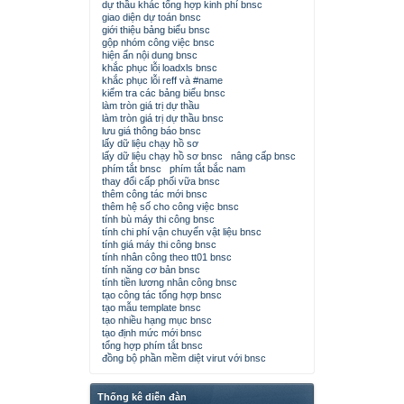
dự thầu khác tổng hợp kinh phí bnsc
giao diện dự toán bnsc
giới thiệu bảng biểu bnsc
gộp nhóm công việc bnsc
hiện ẩn nội dung bnsc
khắc phục lỗi loadxls bnsc
khắc phục lỗi reff và #name
kiểm tra các bảng biểu bnsc
làm tròn giá trị dự thầu
làm tròn giá trị dự thầu bnsc
lưu giá thông báo bnsc
lấy dữ liệu chạy hồ sơ
lấy dữ liệu chạy hồ sơ bnsc
nâng cấp bnsc
phím tắt bnsc
phím tắt bắc nam
thay đổi cấp phối vữa bnsc
thêm công tác mới bnsc
thêm hệ số cho công việc bnsc
tính bù máy thi công bnsc
tính chi phí vận chuyển vật liệu bnsc
tính giá máy thi công bnsc
tính nhân công theo tt01 bnsc
tính năng cơ bản bnsc
tính tiền lương nhân công bnsc
tạo công tác tổng hợp bnsc
tạo mẫu template bnsc
tạo nhiều hạng mục bnsc
tạo định mức mới bnsc
tổng hợp phím tắt bnsc
đồng bộ phần mềm diệt virut với bnsc
Thống kê diễn đàn