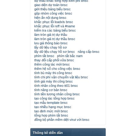
dự thầu khác tổng hợp kinh phí bnsc
giao diện dự toán bnsc
giới thiệu bảng biểu bnsc
gộp nhóm công việc bnsc
hiện ẩn nội dung bnsc
khắc phục lỗi loadxls bnsc
khắc phục lỗi reff và #name
kiểm tra các bảng biểu bnsc
làm tròn giá trị dự thầu
làm tròn giá trị dự thầu bnsc
lưu giá thông báo bnsc
lấy dữ liệu chạy hồ sơ
lấy dữ liệu chạy hồ sơ bnsc
nâng cấp bnsc
phím tắt bnsc
phím tắt bắc nam
thay đổi cấp phối vữa bnsc
thêm công tác mới bnsc
thêm hệ số cho công việc bnsc
tính bù máy thi công bnsc
tính chi phí vận chuyển vật liệu bnsc
tính giá máy thi công bnsc
tính nhân công theo tt01 bnsc
tính năng cơ bản bnsc
tính tiền lương nhân công bnsc
tạo công tác tổng hợp bnsc
tạo mẫu template bnsc
tạo nhiều hạng mục bnsc
tạo định mức mới bnsc
tổng hợp phím tắt bnsc
đồng bộ phần mềm diệt virut với bnsc
Thống kê diễn đàn