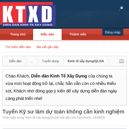
Đăng nhập
Trang chủ
Diễn đàn
Thành viên
Tìm kiếm diễn đàn
Bài viết gần đây
Diễn đàn
...
Tuyển dụng
Kinh tế xây dựng/QLDA
Chào Khách,
Diễn đàn Kinh Tế Xây Dựng
của chúng ta
vừa mới hoạt động trở lại, chắc hẳn vẫn còn có nhiều thiếu
sót, Khách nhớ đóng góp ý kiến để xây dựng diễn đàn ngày
càng phát triển nhé!
Tuyển Kỹ sư làm dự toán không cần kinh nghiệm
Thảo luận trong '
Kinh tế xây dựng/QLDA
' bắt đầu bởi
huynhbinh
,
14/08/09
.