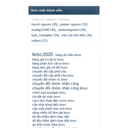
Sinh nhật thành viên
Today is 7 people's birthday.
huynh nguyen (35)
,
pepper nguyen (33)
,
seabig12398 (45)
,
seobenhgoutvn (46)
,
tuan_hoangtien (34)
,
ván của nhà thầu (36)
,
xddovt (37)
,
bnsc2020
bảng dự thầu bnsc
bảng giá trị vật tư bnsc
bảng phân tích vật tư bnsc
bảng đơn giá chi tiết bnsc
chuyển đổi cấp phối vữa
chuyển đổi cấp phối vữa bnsc
chuyển đổi nhóm nc bnsc
chuyển đổi nhóm nhân công
chuyển đổi nhóm nhân công bnsc
chỉnh sửa template bnsc
cài đặt dự toán bnsc
cách bóc thép điện nước bnsc
cập nhật bảng biểu bnsc
cập nhật phiên bản mới bnsc
dùng nhiều bộ đơn giá bnsc
dữ liệu thẩm định chạy tiếp
dữ liệu thẩm định chạy tiếp bnsc
dự thầu khác thkp bnsc