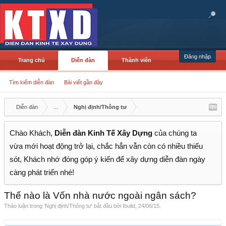
Đăng nhập
Trang chủ
Diễn đàn
Thành viên
Tìm kiếm diễn đàn
Bài viết gần đây
Diễn đàn
...
Nghị định/Thông tư
Chào Khách,
Diễn đàn Kinh Tế Xây Dựng
của chúng ta
vừa mới hoạt động trở lại, chắc hẳn vẫn còn có nhiều thiếu
sót, Khách nhớ đóng góp ý kiến để xây dựng diễn đàn ngày
càng phát triển nhé!
Thế nào là Vốn nhà nước ngoài ngân sách?
Thảo luận trong '
Nghị định/Thông tư
' bắt đầu bởi
Ibuild
,
24/06/15
.