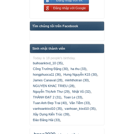
Đăng nhập với VK
Đăng nhập với Google
Tìm chúng tôi trên Facebook
Sinh nhật thành viên
Today is 18 people's birthday.
buihoanktxd_10 (35)
,
Công Trường Đặng (30)
,
ha thu (33)
,
hongphuoca11 (36)
,
Hưng Nguyễn K15 (30)
,
James Canaval (28)
,
minhthotran (30)
,
NGUYEN KHAC TRIEU (28)
,
Nguyễn Thị Anh Thư (29)
,
Nhật Vũ (32)
,
THÀNH ĐẠT 2 (31)
,
Toan Le (33)
,
Tuan Anh Đep Trai (40)
,
Văn Tiềm (33)
,
vanhoanktxd10 (35)
,
vanhoan_ktxd10 (35)
,
Xây Dựng Kiến Trúc (39)
,
Đào Đăng Hải (33)
,