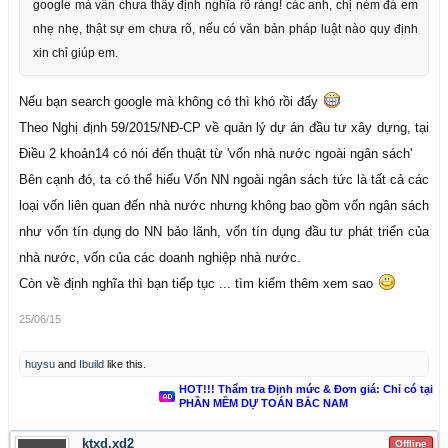
google mà vẫn chưa thấy định nghĩa rõ ràng! các anh, chị ném đá em
nhẹ nhẹ, thật sự em chưa rõ, nếu có văn bản pháp luật nào quy định
xin chỉ giúp em.
Nếu bạn search google mà không có thì khó rồi đấy
Theo Nghị định 59/2015/NĐ-CP về quản lý dự án đầu tư xây dựng, tại
Điều 2 khoản14 có nói đến thuật từ 'vốn nhà nước ngoài ngân sách'
Bên cạnh đó, ta có thể hiểu Vốn NN ngoài ngân sách tức là tất cả các
loại vốn liên quan đến nhà nước nhưng không bao gồm vốn ngân sách
như vốn tín dụng do NN bảo lãnh, vốn tín dụng đầu tư phát triển của
nhà nước, vốn của các doanh nghiệp nhà nước.
Còn về định nghĩa thì bạn tiếp tục ... tìm kiếm thêm xem sao
25/06/15
huysu
and
Ibuild
like this.
HOT!!! Thẩm tra Định mức & Đơn giá: Chỉ có tại
PHẦN MỀM DỰ TOÁN BẮC NAM
ktxd.xd2
Offline