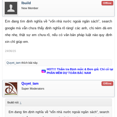
Ibuild
Offline
New Member
Em đang tìm định nghĩa về "vốn nhà nước ngoài ngân sách", search
google mà vẫn chưa thấy định nghĩa rõ ràng! các anh, chị ném đá em
nhẹ nhẹ, thật sự em chưa rõ, nếu có văn bản pháp luật nào quy định
xin chỉ giúp em.
24/06/15
Quyet_tam
thích bài này.
HOT!!! Thẩm tra Định mức & Đơn giá: Chỉ có tại
PHẦN MỀM DỰ TOÁN BẮC NAM
Quyet_tam
Offline
Super Moderators
Ibuild nói:
↑
Em đang tìm định nghĩa về "vốn nhà nước ngoài ngân sách", search