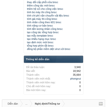
thay đổi cấp phối vữa bnsc
thêm công tác mới bnsc
thêm hệ số cho công việc bnsc
tính bù máy thi công bnsc
tính chi phí vận chuyển vật liệu bnsc
tính giá máy thi công bnsc
tính nhân công theo tt01 bnsc
tính năng cơ bản bnsc
tính tiền lương nhân công bnsc
tạo công tác tổng hợp bnsc
tạo mẫu template bnsc
tạo nhiều hạng mục bnsc
tạo định mức mới bnsc
tổng hợp phím tắt bnsc
đồng bộ phần mềm diệt virut với bnsc
Thống kê diễn đàn
Đề tài thảo luận:
3,940
Bài viết:
18,942
Thành viên:
35,664
Thành viên mới nhất:
phongvui
Thành viên mới hôm nay:
0
Chủ đề mới hôm nay:
0
Bài mới hôm nay:
0
Diễn đàn
...
Nghị định/Thông tư