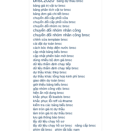
bnsc2020
bảng dự thầu bnsc
bảng giá trị vật tư bnsc
bảng phân tích vật tư bnsc
bảng đơn giá chi tiết bnsc
chuyển đổi cấp phối vữa
chuyển đổi cấp phối vữa bnsc
chuyển đổi nhóm nc bnsc
chuyển đổi nhóm nhân công
chuyển đổi nhóm nhân công bnsc
chỉnh sửa template bnsc
cài đặt dự toán bnsc
cách bóc thép điện nước bnsc
cập nhật bảng biểu bnsc
cập nhật phiên bản mới bnsc
dùng nhiều bộ đơn giá bnsc
dữ liệu thẩm định chạy tiếp
dữ liệu thẩm định chạy tiếp bnsc
dự thầu khác thkp bnsc
dự thầu khác tổng hợp kinh phí bnsc
giao diện dự toán bnsc
giới thiệu bảng biểu bnsc
gộp nhóm công việc bnsc
hiện ẩn nội dung bnsc
khắc phục lỗi loadxls bnsc
khắc phục lỗi reff và #name
kiểm tra các bảng biểu bnsc
làm tròn giá trị dự thầu
làm tròn giá trị dự thầu bnsc
lưu giá thông báo bnsc
lấy dữ liệu chạy hồ sơ
lấy dữ liệu chạy hồ sơ bnsc
nâng cấp bnsc
phím tắt bnsc
phím tắt bắc nam