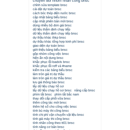
chuyển đổi nhóm nhân công bnsc
chỉnh sửa template bnsc
cài đặt dự toán bnsc
cách bóc thép điện nước bnsc
cập nhật bảng biểu bnsc
cập nhật phiên bản mới bnsc
dùng nhiều bộ đơn giá bnsc
dữ liệu thẩm định chạy tiếp
dữ liệu thẩm định chạy tiếp bnsc
dự thầu khác thkp bnsc
dự thầu khác tổng hợp kinh phí bnsc
giao diện dự toán bnsc
giới thiệu bảng biểu bnsc
gộp nhóm công việc bnsc
hiện ẩn nội dung bnsc
khắc phục lỗi loadxls bnsc
khắc phục lỗi reff và #name
kiểm tra các bảng biểu bnsc
làm tròn giá trị dự thầu
làm tròn giá trị dự thầu bnsc
lưu giá thông báo bnsc
lấy dữ liệu chạy hồ sơ
lấy dữ liệu chạy hồ sơ bnsc
nâng cấp bnsc
phím tắt bnsc
phím tắt bắc nam
thay đổi cấp phối vữa bnsc
thêm công tác mới bnsc
thêm hệ số cho công việc bnsc
tính bù máy thi công bnsc
tính chi phí vận chuyển vật liệu bnsc
tính giá máy thi công bnsc
tính nhân công theo tt01 bnsc
tính năng cơ bản bnsc