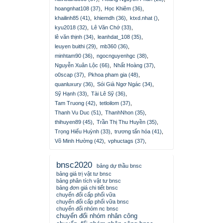
hoangnhat108 (37)
,
Học Khiêm (36)
,
khailinh85 (41)
,
khiemdh (36)
,
ktxd.nhat ()
,
kyu2018 (32)
,
Lê Văn Chớ (33)
,
lê văn thịnh (34)
,
leanhdat_108 (35)
,
leuyen buithi (29)
,
mb360 (36)
,
minhtam90 (36)
,
ngocnguyenhgc (38)
,
Nguyễn Xuân Lộc (66)
,
Nhất Hoàng (37)
,
o0scap (37)
,
Pkhoa pham gia (48)
,
quanluxury (36)
,
Sói Già Ngơ Ngác (34)
,
Sỹ Hạnh (33)
,
Tài Lê Sỹ (36)
,
Tam Truong (42)
,
tetloilom (37)
,
Thanh Vu Duc (51)
,
ThanhNhon (35)
,
thihuyen89 (45)
,
Trần Thị Thu Huyền (35)
,
Trọng Hiếu Huỳnh (33)
,
trương tấn hóa (41)
,
Võ Minh Hường (42)
,
vphuctags (37)
,
bnsc2020
bảng dự thầu bnsc
bảng giá trị vật tư bnsc
bảng phân tích vật tư bnsc
bảng đơn giá chi tiết bnsc
chuyển đổi cấp phối vữa
chuyển đổi cấp phối vữa bnsc
chuyển đổi nhóm nc bnsc
chuyển đổi nhóm nhân công