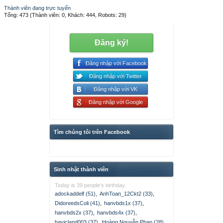
Thành viên đang trực tuyến
Tổng: 473 (Thành viên: 0, Khách: 444, Robots: 29)
Đăng ký!
Đăng nhập với Facebook
Đăng nhập với Twitter
Đăng nhập với VK
Đăng nhập với Google
Tìm chúng tôi trên Facebook
Sinh nhật thành viên
Today is 39 people's birthday.
adockaddelf (51)
,
AnhToan_12Ckt2 (33)
,
DidoreedsColi (41)
,
hanvbds1x (37)
,
hanvbds2x (37)
,
hanvbds4x (37)
,
havicland003 (37)
,
Hoàng Nguyễn Phan (28)
,