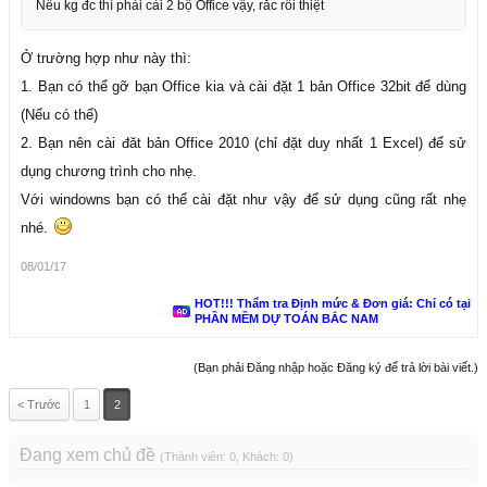
Nếu kg đc thì phải cài 2 bộ Office vậy, rắc rối thiệt
Ở trường hợp như này thì:
1. Bạn có thể gỡ bạn Office kia và cài đặt 1 bản Office 32bit để dùng
(Nếu có thể)
2. Bạn nên cài đăt bản Office 2010 (chỉ đặt duy nhất 1 Excel) để sử
dụng chương trình cho nhẹ.
Với windowns bạn có thể cài đặt như vậy để sử dụng cũng rất nhẹ
nhé.
08/01/17
HOT!!! Thẩm tra Định mức & Đơn giá: Chỉ có tại
PHẦN MỀM DỰ TOÁN BẮC NAM
(Bạn phải Đăng nhập hoặc Đăng ký để trả lời bài viết.)
< Trước
1
2
Đang xem chủ đề
(Thành viên: 0, Khách: 0)