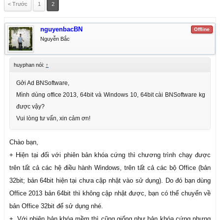
< Trước
1
2
nguyenbacBN
Offline
Nguyễn Bắc
huyphan nói:
↑
Gởi Ad BNSoftware,
Mình dùng office 2013, 64bit và Windows 10, 64bit cài BNSoftware kg
được vậy?
Vui lòng tư vấn, xin cảm ơn!
Chào bạn,
+ Hiện tại đối với phiên bản khóa cứng thì chương trình chạy được
trên tất cả các hệ điều hành Windows, trên tất cả các bộ Office (bản
32bit; bản 64bit hiện tại chưa cập nhật vào sử dụng). Do đó bạn dùng
Office 2013 bản 64bit thì không cập nhật được, bạn có thể chuyển về
bản Office 32bit để sử dụng nhé.
+, Với phiên bản khóa mềm thì cũng giống như bản khóa cứng nhưng