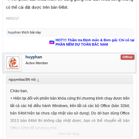
có thể cài đặt được trên bản 64bit.
06/01/17
huyphan
thích bài này.
HOT!!! Thẩm tra Định mức & Đơn giá: Chỉ có tại
PHẦN MỀM DỰ TOÁN BẮC NAM
huyphan
Offline
Active Member
nguyenbacBN nói:
↑
Chào bạn,
+ Hiện tại đối với phiên bản khóa cứng thì chương trình chạy được trên
tất cả các hệ điều hành Windows, trên tất cả các bộ Office (bản 32bit;
bản 64bit hiện tại chưa cập nhật vào sử dụng). Do đó bạn dùng Office
2013 bản 64bit thì không cập nhật được, bạn có thể chuyển về bản
Office 32bit để sử dụng nhé.
Click mở rộng...
+, Với phiên bản khóa mềm thì cũng giống như bản khóa cứng nhưng