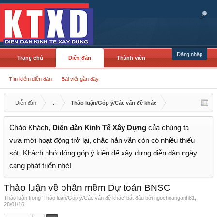
Đăng nhập
Trang chủ
Diễn đàn
Thành viên
Tìm kiếm diễn đàn
Bài viết gần đây
Diễn đàn
...
Thảo luận/Góp ý/Các vấn đề khác
Chào Khách,
Diễn đàn Kinh Tế Xây Dựng
của chúng ta
vừa mới hoạt động trở lại, chắc hẳn vẫn còn có nhiều thiếu
sót, Khách nhớ đóng góp ý kiến để xây dựng diễn đàn ngày
càng phát triển nhé!
Thảo luận về phần mềm Dự toán BNSC
Thảo luận trong '
Thảo luận/Góp ý/Các vấn đề khác
' bắt đầu bởi
ngochoanganh81
,
28/01/16
.