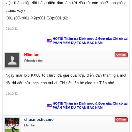
việc thành lập đội bóng diễn đàn làm tới đâu rùi các bác? sao giống
titanic vậy?
:001 (50)::001 (49)::001 (60)::001 (6):
01/10/11
HOT!!! Thẩm tra Định mức & Đơn giá: Chỉ có tại
PHẦN MỀM DỰ TOÁN BẮC NAM
Nấm lùn
Offline
Administrator
Ngày mai lớp KX08 tổ chức đá giải của lớp, diễn đàn tham gia một
đội thi đấu hữu nghị cho vui đi. Chi tiết liên hệ giao sư Tiếp nhé.
01/10/11
HOT!!! Thẩm tra Định mức & Đơn giá: Chỉ có tại
PHẦN MỀM DỰ TOÁN BẮC NAM
chucmochucmo
Offline
Member