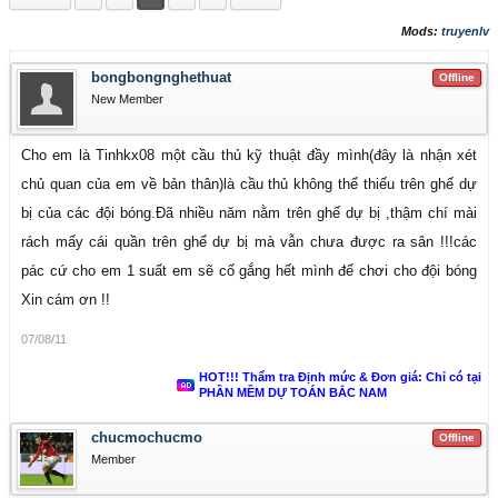
Mods:
truyenlv
bongbongnghethuat
Offline
New Member
Cho em là Tinhkx08 một cầu thủ kỹ thuật đầy mình(đây là nhận xét
chủ quan của em về bản thân)là cầu thủ không thể thiếu trên ghế dự
bị của các đội bóng.Đã nhiều năm nằm trên ghế dự bị ,thậm chí mài
rách mấy cái quần trên ghế dự bị mà vẫn chưa được ra sân !!!các
pác cứ cho em 1 suất em sẽ cố gắng hết mình để chơi cho đội bóng
Xin cám ơn !!
07/08/11
HOT!!! Thẩm tra Định mức & Đơn giá: Chỉ có tại
PHẦN MỀM DỰ TOÁN BẮC NAM
chucmochucmo
Offline
Member