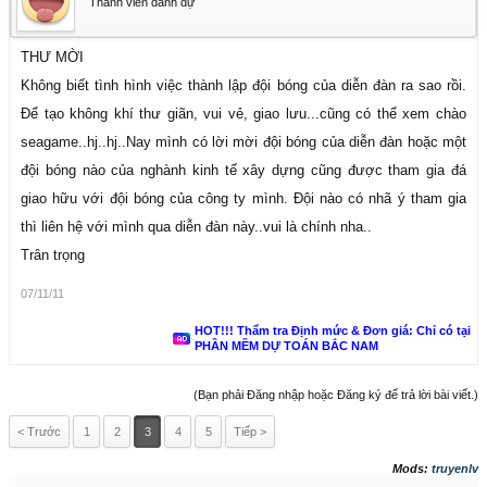
Thành viên danh dự
THƯ MỜI
Không biết tình hình việc thành lập đội bóng của diễn đàn ra sao rồi.
Để tạo không khí thư giãn, vui vẻ, giao lưu...cũng có thể xem chào
seagame..hj..hj..Nay mình có lời mời đội bóng của diễn đàn hoặc một
đội bóng nào của nghành kinh tế xây dựng cũng được tham gia đá
giao hữu với đội bóng của công ty mình. Đội nào có nhã ý tham gia
thì liên hệ với mình qua diễn đàn này..vui là chính nha..
Trân trọng
07/11/11
HOT!!! Thẩm tra Định mức & Đơn giá: Chỉ có tại
PHẦN MỀM DỰ TOÁN BẮC NAM
(Bạn phải Đăng nhập hoặc Đăng ký để trả lời bài viết.)
< Trước
1
2
3
4
5
Tiếp >
Mods:
truyenlv