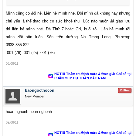
Mình cũng có đội nè. Liên hệ mình nhé. Đội mình đá không hay nhưng
chủ yếu là thể thao cho co sức khoẻ thui. Lúc nào muốn đá giao lưu
thì liên hệ mình nhé. Đá Thứ 7 hoặc CN, buổi tối. Liên hệ mình rồi
mình đặt sân luôn. Sân trên đường Nơ Trang Long. Phương:
0938.855.822
:001 (76)::001 (25)::001 (76):
08/08/11
HOT!!! Thẩm tra Định mức & Đơn giá: Chỉ có tại
PHẦN MỀM DỰ TOÁN BẮC NAM
baongocthocon
Offline
New Member
hoan nghenh hoan nghenh
09/08/11
HOT!!! Thẩm tra Định mức & Đơn giá: Chỉ có tại