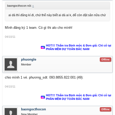
baongocthocon nói:
↑
ai đá thì đăng kí đi, chứ thế này biết ai đá ai k, để còn đặt sân nữa chứ
Mình đăng ký 1 team. Có gì thi alo cho mình!
04/10/11
HOT!!! Thẩm tra Định mức & Đơn giá: Chỉ có tại
PHẦN MỀM DỰ TOÁN BẮC NAM
phuongle
Offline
Member
chio mình 1 vé. phương_sdt: 093.8855.822:001 (49):
04/10/11
HOT!!! Thẩm tra Định mức & Đơn giá: Chỉ có tại
PHẦN MỀM DỰ TOÁN BẮC NAM
baongocthocon
Offline
New Member