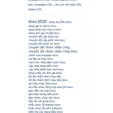
tuan_hoangtien (34)
,
ván của nhà thầu (36)
,
xddovt (37)
,
bnsc2020
bảng dự thầu bnsc
bảng giá trị vật tư bnsc
bảng phân tích vật tư bnsc
bảng đơn giá chi tiết bnsc
chuyển đổi cấp phối vữa
chuyển đổi cấp phối vữa bnsc
chuyển đổi nhóm nc bnsc
chuyển đổi nhóm nhân công
chuyển đổi nhóm nhân công bnsc
chỉnh sửa template bnsc
cài đặt dự toán bnsc
cách bóc thép điện nước bnsc
cập nhật bảng biểu bnsc
cập nhật phiên bản mới bnsc
dùng nhiều bộ đơn giá bnsc
dữ liệu thẩm định chạy tiếp
dữ liệu thẩm định chạy tiếp bnsc
dự thầu khác thkp bnsc
dự thầu khác tổng hợp kinh phí bnsc
giao diện dự toán bnsc
giới thiệu bảng biểu bnsc
gộp nhóm công việc bnsc
hiện ẩn nội dung bnsc
khắc phục lỗi loadxls bnsc
khắc phục lỗi reff và #name
kiểm tra các bảng biểu bnsc