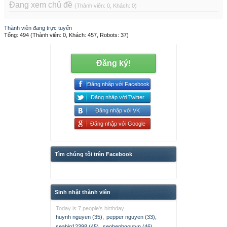
Đang xem chủ đề
(Thành viên: 0, Khách: 0)
Thành viên đang trực tuyến
Tổng: 494 (Thành viên: 0, Khách: 457, Robots: 37)
Đăng ký!
Đăng nhập với Facebook
Đăng nhập với Twitter
Đăng nhập với VK
Đăng nhập với Google
Tìm chúng tôi trên Facebook
Sinh nhật thành viên
Today is 7 people's birthday.
huynh nguyen (35)
,
pepper nguyen (33)
,
seabig12398 (45)
,
seobenhgoutvn (46)
,