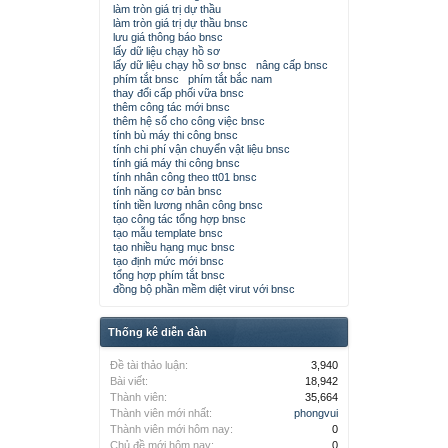
làm tròn giá trị dự thầu
làm tròn giá trị dự thầu bnsc
lưu giá thông báo bnsc
lấy dữ liệu chạy hồ sơ
lấy dữ liệu chạy hồ sơ bnsc
nâng cấp bnsc
phím tắt bnsc
phím tắt bắc nam
thay đổi cấp phối vữa bnsc
thêm công tác mới bnsc
thêm hệ số cho công việc bnsc
tính bù máy thi công bnsc
tính chi phí vận chuyển vật liệu bnsc
tính giá máy thi công bnsc
tính nhân công theo tt01 bnsc
tính năng cơ bản bnsc
tính tiền lương nhân công bnsc
tạo công tác tổng hợp bnsc
tạo mẫu template bnsc
tạo nhiều hạng mục bnsc
tạo định mức mới bnsc
tổng hợp phím tắt bnsc
đồng bộ phần mềm diệt virut với bnsc
Thống kê diễn đàn
Đề tài thảo luận:
3,940
Bài viết:
18,942
Thành viên:
35,664
Thành viên mới nhất:
phongvui
Thành viên mới hôm nay:
0
Chủ đề mới hôm nay:
0