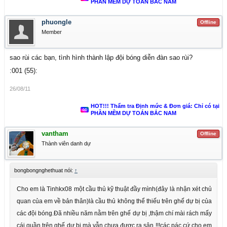
PHẦN MỀM DỰ TOÁN BẮC NAM
phuongle
Offline
Member
sao rùi các bạn, tình hình thành lập đội bóng diễn đàn sao rùi?
:001 (55):
26/08/11
HOT!!! Thẩm tra Định mức & Đơn giá: Chỉ có tại
PHẦN MỀM DỰ TOÁN BẮC NAM
vantham
Offline
Thành viên danh dự
bongbongnghethuat nói:
↑
Cho em là Tinhkx08 một cầu thủ kỹ thuật đầy mình(đây là nhận xét chủ
quan của em về bản thân)là cầu thủ không thể thiếu trên ghế dự bị của
các đội bóng.Đã nhiều năm nằm trên ghế dự bị ,thậm chí mài rách mấy
cái quần trên ghế dự bị mà vẫn chưa được ra sân !!!các pác cứ cho em