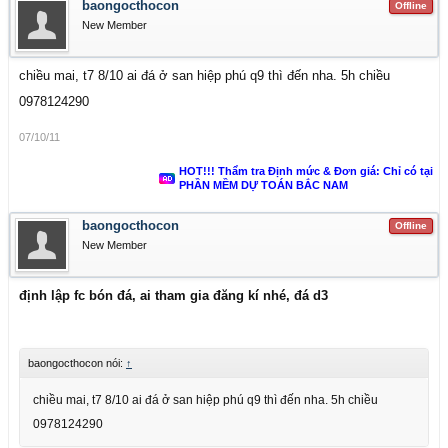
baongocthocon
Offline
New Member
chiều mai, t7 8/10 ai đá ở san hiệp phú q9 thì đến nha. 5h chiều
0978124290
07/10/11
HOT!!! Thẩm tra Định mức & Đơn giá: Chỉ có tại
PHẦN MỀM DỰ TOÁN BẮC NAM
baongocthocon
Offline
New Member
định lập fc bón đá, ai tham gia đăng kí nhé, đá d3
baongocthocon nói:
↑
chiều mai, t7 8/10 ai đá ở san hiệp phú q9 thì đến nha. 5h chiều
0978124290