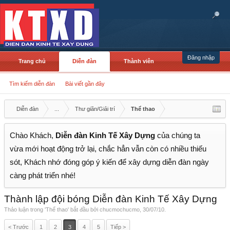
Đăng nhập
Trang chủ
Diễn đàn
Thành viên
Tìm kiếm diễn đàn
Bài viết gần đây
Diễn đàn
...
Thư giãn/Giải trí
Thể thao
Chào Khách,
Diễn đàn Kinh Tế Xây Dựng
của chúng ta
vừa mới hoạt động trở lại, chắc hẳn vẫn còn có nhiều thiếu
sót, Khách nhớ đóng góp ý kiến để xây dựng diễn đàn ngày
càng phát triển nhé!
Thành lập đội bóng Diễn đàn Kinh Tế Xây Dựng
Thảo luận trong '
Thể thao
' bắt đầu bởi
chucmochucmo
,
30/07/10
.
< Trước
1
2
3
4
5
Tiếp >