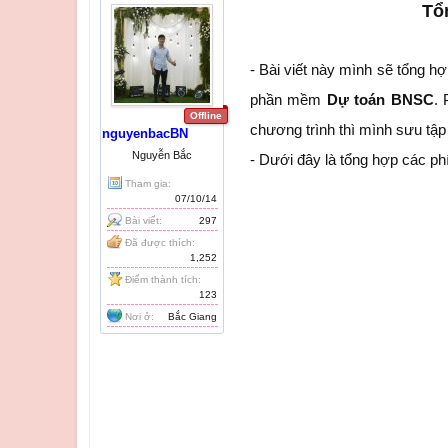
Tổ
- Bài viết này mình sẽ tổng h
phần mềm
Dự toán BNSC
. 
Offline
chương trình thì mình sưu tậ
nguyenbacBN
Nguyễn Bắc
- Dưới đây là tổng hợp các ph
Tham gia:
07/10/14
Bài viết:
297
Đã được thích:
1,252
Điểm thành tích:
123
Nơi ở:
Bắc Giang