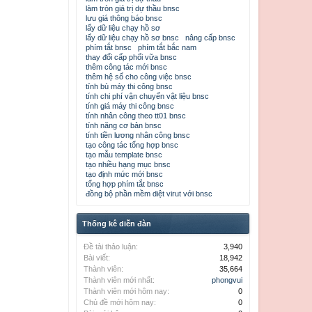
làm tròn giá trị dự thầu bnsc
lưu giá thông báo bnsc
lấy dữ liệu chạy hồ sơ
lấy dữ liệu chạy hồ sơ bnsc
nâng cấp bnsc
phím tắt bnsc
phím tắt bắc nam
thay đổi cấp phối vữa bnsc
thêm công tác mới bnsc
thêm hệ số cho công việc bnsc
tính bù máy thi công bnsc
tính chi phí vận chuyển vật liệu bnsc
tính giá máy thi công bnsc
tính nhân công theo tt01 bnsc
tính năng cơ bản bnsc
tính tiền lương nhân công bnsc
tạo công tác tổng hợp bnsc
tạo mẫu template bnsc
tạo nhiều hạng mục bnsc
tạo định mức mới bnsc
tổng hợp phím tắt bnsc
đồng bộ phần mềm diệt virut với bnsc
Thống kê diễn đàn
Đề tài thảo luận:
3,940
Bài viết:
18,942
Thành viên:
35,664
Thành viên mới nhất:
phongvui
Thành viên mới hôm nay:
0
Chủ đề mới hôm nay:
0