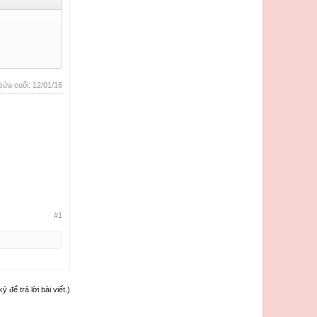
sửa cuối:
12/01/16
#1
để trả lời bài viết.)