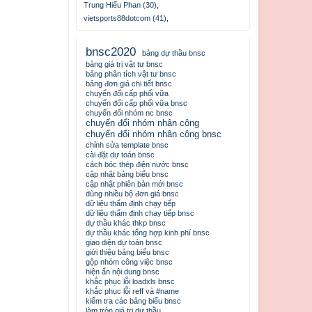
Trung Hiếu Phan (30)
,
vietsports88dotcom (41)
,
bnsc2020
bảng dự thầu bnsc
bảng giá trị vật tư bnsc
bảng phân tích vật tư bnsc
bảng đơn giá chi tiết bnsc
chuyển đổi cấp phối vữa
chuyển đổi cấp phối vữa bnsc
chuyển đổi nhóm nc bnsc
chuyển đổi nhóm nhân công
chuyển đổi nhóm nhân công bnsc
chỉnh sửa template bnsc
cài đặt dự toán bnsc
cách bóc thép điện nước bnsc
cập nhật bảng biểu bnsc
cập nhật phiên bản mới bnsc
dùng nhiều bộ đơn giá bnsc
dữ liệu thẩm định chạy tiếp
dữ liệu thẩm định chạy tiếp bnsc
dự thầu khác thkp bnsc
dự thầu khác tổng hợp kinh phí bnsc
giao diện dự toán bnsc
giới thiệu bảng biểu bnsc
gộp nhóm công việc bnsc
hiện ẩn nội dung bnsc
khắc phục lỗi loadxls bnsc
khắc phục lỗi reff và #name
kiểm tra các bảng biểu bnsc
làm tròn giá trị dự thầu