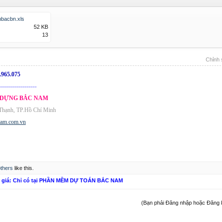
bacbn.xls
52 KB
13
Chỉnh 
.965.075
-------------------
 DỰNG BẮC NAM
 Thạnh, TP.Hồ Chí Minh
nam.com.vn
others
like this.
n giá: Chỉ có tại PHẦN MỀM DỰ TOÁN BẮC NAM
(Bạn phải Đăng nhập hoặc Đăng ký 