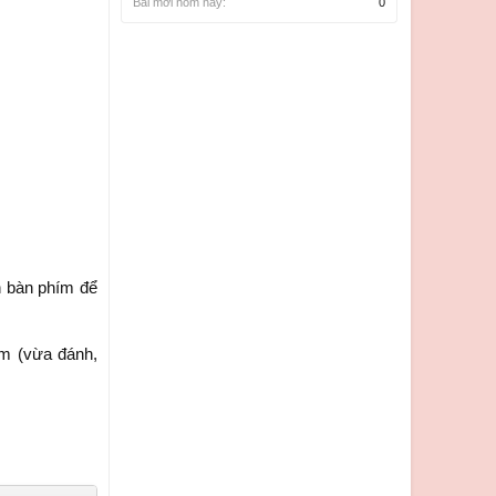
Bài mới hôm nay:
0
n bàn phím để
ếm (vừa đánh,