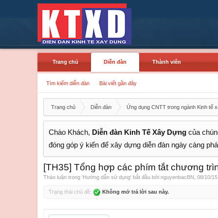
Trang chủ
Diễn đàn
Thành viên
Tìm kiếm diễn đàn
Bài viết gần đây
Trang chủ
Diễn đàn
Ứng dụng CNTT trong ngành Kinh tế 
Chào Khách,
Diễn đàn Kinh Tế Xây Dựng
của chúng
đóng góp ý kiến để xây dựng diễn đàn ngày càng phát
[TH35] Tổng hợp các phím tắt chương trì
Thảo luận trong '
Hướng dẫn sử dụng
' bắt đầu bởi
nguyenbacBN
,
08/10/15
Trạng thái chủ đề:
Không mở trả lời sau này.