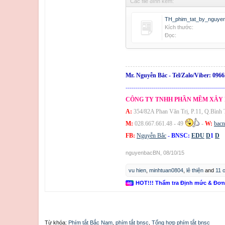
Các file đính kèm:
TH_phim_tat_by_nguyen
Kích thước:
Đọc:
Mr. Nguyễn Bắc -
Tel/Zalo/Viber:
0966
-------------------------------------------------
CÔNG TY TNHH PHẦN MỀM XÂY
A:
354/82A Phan Văn Trị, P.11, Q.Bình
M:
028.667.661.48 - 49
-
W:
bac
FB:
Nguyễn Bắc
-
BNSC:
EDU
D
1
D
nguyenbacBN
,
08/10/15
vu hien
,
minhtuan0804
,
lê thiện
and
11 
HOT!!! Thẩm tra Định mức & Đơ
Từ khóa:
Phím tắt Bắc Nam
,
phím tắt bnsc
,
Tổng hợp phím tắt bnsc