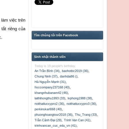
 làm việc trên
tắt riêng của
Tìm chúng tôi trên Facebook
c.
Sinh nhật thành viên
Today is 19 people's birthday.
An Trần Bình (34)
,
baohotbc2019 (36)
,
Chung Ninh (37)
,
danhdai86 ()
,
Hà Nguyễn Mạnh (31)
,
hsccompany237168 (40)
,
khangnhubanam42 (46)
,
laithihongthu1993 (33)
,
lvphong1988 (38)
,
noithatluxxypro2 (36)
,
noithatluxxypro3 (36)
,
perkinskarl068 (40)
,
phuonghoangtour2018 (36)
,
Thu_Trang (33)
,
Trần Cảnh Đại (29)
,
Trinh Van Can (41)
,
trinhvancan_cuc_edu_vn (41)
,