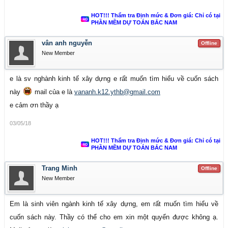
HOT!!! Thẩm tra Định mức & Đơn giá: Chỉ có tại
PHẦN MỀM DỰ TOÁN BẮC NAM
vân anh nguyễn
Offline
New Member
e là sv nghành kinh tế xây dựng e rất muốn tìm hiểu về cuốn sách
này
mail của e là
vananh.k12.ythb@gmail.com
e cảm ơn thầy ạ
Tài liệu bao gồm 04 chương, tại mỗi chương đều có những
03/05/18
câu hỏi ôn tập, thảo luận; những bài tập tình huống và kèm
HOT!!! Thẩm tra Định mức & Đơn giá: Chỉ có tại
theo một số phụ lục mẫu biểu. Khi đọc giáo trình này,
PHẦN MỀM DỰ TOÁN BẮC NAM
chúng ta thấy tác giả không đi sâu vào nội dung các văn
Trang Minh
Offline
bản quản lý trong đấu thầu mà tập trung chủ yếu vào các
New Member
kỹ năng nghiệp vụ để tác nghiệp, cũng như cung cấp cho
Em là sinh viên ngành kinh tế xây dựng, em rất muốn tìm hiểu về
người đọc những quy trình, thông lệ trong hoạt động đấu
cuốn sách này. Thầy có thể cho em xin một quyển được không ạ.
thầu.