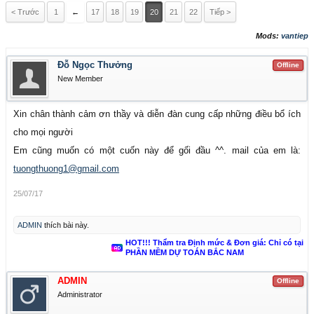
< Trước
1
←
17
18
19
20
21
22
Tiếp >
Mods:
vantiep
Đỗ Ngọc Thưởng
Offline
New Member
Xin chân thành cảm ơn thầy và diễn đàn cung cấp những điều bổ ích
cho mọi người
Em cũng muốn có một cuốn này để gối đầu ^^. mail của em là:
tuongthuong1@gmail.com
25/07/17
ADMIN
thích bài này.
HOT!!! Thẩm tra Định mức & Đơn giá: Chỉ có tại
PHẦN MỀM DỰ TOÁN BẮC NAM
ADMIN
Offline
Administrator