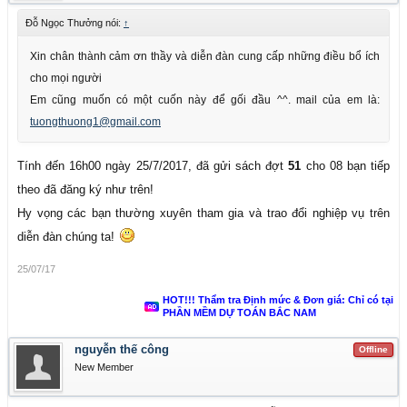
Đỗ Ngọc Thưởng nói:
↑
Xin chân thành cảm ơn thầy và diễn đàn cung cấp những điều bổ ích
cho mọi người
Em cũng muốn có một cuốn này để gối đầu ^^. mail của em là:
tuongthuong1@gmail.com
Tính đến 16h00 ngày 25/7/2017, đã gửi sách đợt
51
cho 08 bạn tiếp
theo đã đăng ký như trên!
Hy vọng các bạn thường xuyên tham gia và trao đổi nghiệp vụ trên
diễn đàn chúng ta!
25/07/17
HOT!!! Thẩm tra Định mức & Đơn giá: Chỉ có tại
PHẦN MỀM DỰ TOÁN BẮC NAM
nguyễn thế công
Offline
New Member