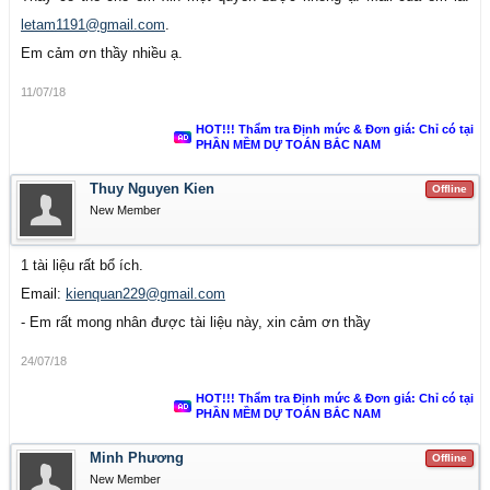
Nhận thấy đây là cuốn sách hay nhưng vì điều kiện còn
letam1191@gmail.com
.
khó khăn nên nhiều thành viên của diễn đàn chưa tiếp cận
Em cảm ơn thầy nhiều ạ.
được. Do đó, Ban Quản trị diễn đàn đã đề xuất và được
11/07/18
TS. Trần Quang Phú vui vẻ đồng ý. Đó là TS. Trần Quang
HOT!!! Thẩm tra Định mức & Đơn giá: Chỉ có tại
Phú sẽ trực tiếp gửi tặng cuốn sách tới tất cả các thành
PHẦN MỀM DỰ TOÁN BẮC NAM
viên của diễn đàn
Kinhtexaydung.net
bằng hình thức gửi
Thuy Nguyen Kien
Offline
file qua đường email.
New Member
Như vậy, các thành viên của diễn đàn (nếu có nhu cầu)
1 tài liệu rất bổ ích.
Email:
kienquan229@gmail.com
hãy cung cấp địa chỉ email để tác giả gửi file giáo trình.
- Em rất mong nhân được tài liệu này, xin cảm ơn thầy
Thay mặt diễn đàn
Kinhtexaydung.net
, xin trân trọng cảm
24/07/18
ơn TS. Trần Quang Phú!
HOT!!! Thẩm tra Định mức & Đơn giá: Chỉ có tại
PHẦN MỀM DỰ TOÁN BẮC NAM
Minh Phương
Offline
New Member