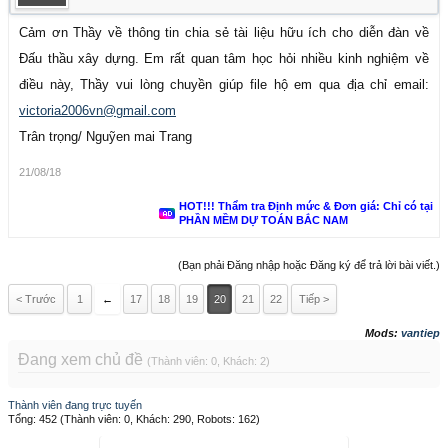
Cảm ơn Thầy về thông tin chia sẻ tài liệu hữu ích cho diễn đàn về
Đấu thầu xây dựng. Em rất quan tâm học hỏi nhiều kinh nghiệm về
điều này, Thầy vui lòng chuyền giúp file hộ em qua địa chỉ email:
victoria2006vn@gmail.com
Trân trọng/ Nguỹen mai Trang
21/08/18
HOT!!! Thẩm tra Định mức & Đơn giá: Chỉ có tại
PHẦN MỀM DỰ TOÁN BẮC NAM
(Bạn phải Đăng nhập hoặc Đăng ký để trả lời bài viết.)
< Trước
1
←
17
18
19
20
21
22
Tiếp >
Mods:
vantiep
Đang xem chủ đề
(Thành viên: 0, Khách: 2)
Thành viên đang trực tuyến
Tổng: 452 (Thành viên: 0, Khách: 290, Robots: 162)