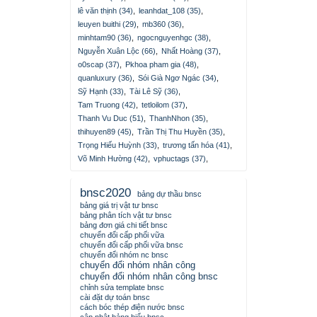
lê văn thịnh (34)
,
leanhdat_108 (35)
,
leuyen buithi (29)
,
mb360 (36)
,
minhtam90 (36)
,
ngocnguyenhgc (38)
,
Nguyễn Xuân Lộc (66)
,
Nhất Hoàng (37)
,
o0scap (37)
,
Pkhoa pham gia (48)
,
quanluxury (36)
,
Sói Già Ngơ Ngác (34)
,
Sỹ Hạnh (33)
,
Tài Lê Sỹ (36)
,
Tam Truong (42)
,
tetloilom (37)
,
Thanh Vu Duc (51)
,
ThanhNhon (35)
,
thihuyen89 (45)
,
Trần Thị Thu Huyền (35)
,
Trọng Hiếu Huỳnh (33)
,
trương tấn hóa (41)
,
Võ Minh Hường (42)
,
vphuctags (37)
,
bnsc2020
bảng dự thầu bnsc
bảng giá trị vật tư bnsc
bảng phân tích vật tư bnsc
bảng đơn giá chi tiết bnsc
chuyển đổi cấp phối vữa
chuyển đổi cấp phối vữa bnsc
chuyển đổi nhóm nc bnsc
chuyển đổi nhóm nhân công
chuyển đổi nhóm nhân công bnsc
chỉnh sửa template bnsc
cài đặt dự toán bnsc
cách bóc thép điện nước bnsc