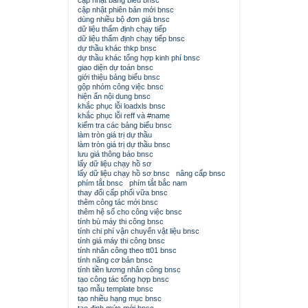
cập nhật bảng biểu bnsc
cập nhật phiên bản mới bnsc
dùng nhiều bộ đơn giá bnsc
dữ liệu thẩm định chạy tiếp
dữ liệu thẩm định chạy tiếp bnsc
dự thầu khác thkp bnsc
dự thầu khác tổng hợp kinh phí bnsc
giao diện dự toán bnsc
giới thiệu bảng biểu bnsc
gộp nhóm công việc bnsc
hiện ẩn nội dung bnsc
khắc phục lỗi loadxls bnsc
khắc phục lỗi reff và #name
kiểm tra các bảng biểu bnsc
làm tròn giá trị dự thầu
làm tròn giá trị dự thầu bnsc
lưu giá thông báo bnsc
lấy dữ liệu chạy hồ sơ
lấy dữ liệu chạy hồ sơ bnsc
nâng cấp bnsc
phím tắt bnsc
phím tắt bắc nam
thay đổi cấp phối vữa bnsc
thêm công tác mới bnsc
thêm hệ số cho công việc bnsc
tính bù máy thi công bnsc
tính chi phí vận chuyển vật liệu bnsc
tính giá máy thi công bnsc
tính nhân công theo tt01 bnsc
tính năng cơ bản bnsc
tính tiền lương nhân công bnsc
tạo công tác tổng hợp bnsc
tạo mẫu template bnsc
tạo nhiều hạng mục bnsc