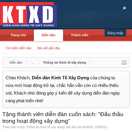
Đăng nhập
Trang chủ
Diễn đàn
Thành viên
Tìm kiếm diễn đàn
Bài viết gần đây
Diễn đàn
...
Thông tin Kinh tế xây dựng
Chào Khách,
Diễn đàn Kinh Tế Xây Dựng
của chúng ta
vừa mới hoạt động trở lại, chắc hẳn vẫn còn có nhiều thiếu
sót, Khách nhớ đóng góp ý kiến để xây dựng diễn đàn ngày
càng phát triển nhé!
Tặng thành viên diễn đàn cuốn sách: "Đấu thầu
trong hoạt động xây dựng"
Thảo luận trong '
Thông tin Kinh tế xây dựng
' bắt đầu bởi
ADMIN
,
18/08/13
.