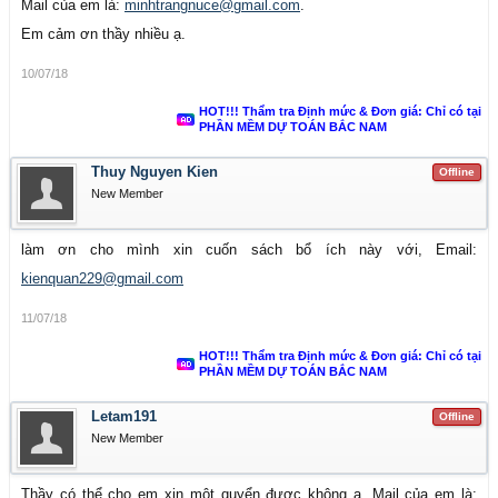
Mail của em là:
minhtrangnuce@gmail.com
.
Em cảm ơn thầy nhiều ạ.
Cách trình bày mạch lạc, dễ hiểu với nội dung gắn liền với
10/07/18
thực tiễn, cuốn sách đã đáp ứng được nhu cầu học tập,
HOT!!! Thẩm tra Định mức & Đơn giá: Chỉ có tại
nghiên cứu của sinh viên ngành Kinh tế xây dựng. Đồng
PHẦN MỀM DỰ TOÁN BẮC NAM
thời cuốn sách cũng là tài liệu tham khảo cho các cán bộ
Thuy Nguyen Kien
Offline
giảng dạy, các cán bộ chuyên môn đang tham gia các
New Member
công tác liên quan đến đấu thầu trong hoạt động xây dựng.
làm ơn cho mình xin cuốn sách bổ ích này với, Email:
Tác giả cuốn sách là TS. Trần Quang Phú, người đã gắn
kienquan229@gmail.com
bó với ngành Kinh tế xây dựng gần 20 năm, hiện là Trưởng
11/07/18
Bộ môn Kinh tế xây dựng - Trường Đại học Giao thông
HOT!!! Thẩm tra Định mức & Đơn giá: Chỉ có tại
PHẦN MỀM DỰ TOÁN BẮC NAM
Vận tải TP.Hồ Chí Minh. Cuốn sách “
Đấu thầu trong hoạt
động xây dựng
” đang được bán rộng rãi tại các nhà sách
Letam191
Offline
New Member
trong cả nước.
Thầy có thể cho em xin một quyển được không ạ. Mail của em là: