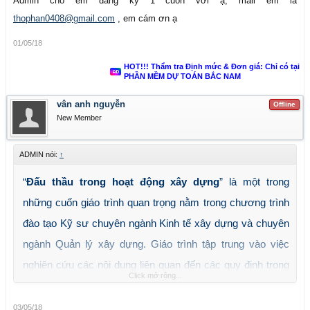
Admin cho em đăng ký 1 cuốn với ạ, mail em là
thophan0408@gmail.com
, em cám ơn ạ
01/05/18
HOT!!! Thẩm tra Định mức & Đơn giá: Chỉ có tại
PHẦN MỀM DỰ TOÁN BẮC NAM
vân anh nguyễn
Offline
New Member
ADMIN nói:
↑
“
Đấu thầu trong hoạt động xây dựng
” là một trong
những cuốn giáo trình quan trọng nằm trong chương trình
đào tạo Kỹ sư chuyên ngành Kinh tế xây dựng và chuyên
ngành Quản lý xây dựng. Giáo trình tập trung vào việc
nghiên cứu các nội dung liên quan đến các quy định trong
Click mở rộng...
đấu thầu; các phương pháp Lập hồ sơ mời thầu; Lập hồ
sơ dự thầu và Đánh giá hồ sơ dự thầu.
03/05/18