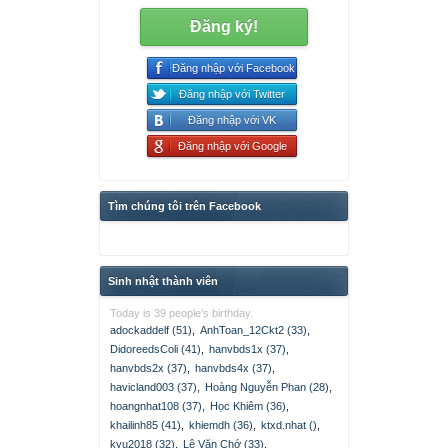
Đăng ký!
Đăng nhập với Facebook
Đăng nhập với Twitter
Đăng nhập với VK
Đăng nhập với Google
Tìm chúng tôi trên Facebook
Sinh nhật thành viên
Today is 39 people's birthday.
adockaddelf (51)
,
AnhToan_12Ckt2 (33)
,
DidoreedsColi (41)
,
hanvbds1x (37)
,
hanvbds2x (37)
,
hanvbds4x (37)
,
havicland003 (37)
,
Hoàng Nguyễn Phan (28)
,
hoangnhat108 (37)
,
Học Khiêm (36)
,
khailinh85 (41)
,
khiemdh (36)
,
ktxd.nhat ()
,
kyu2018 (32)
,
Lê Văn Chớ (33)
,