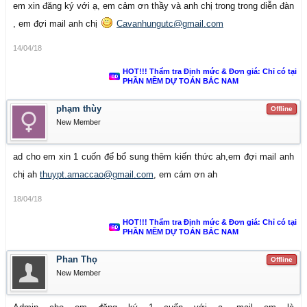
em xin đăng ký với ạ, em cảm ơn thầy và anh chị trong trong diễn đàn
, em đợi mail anh chị
Cavanhungutc@gmail.com
14/04/18
HOT!!! Thẩm tra Định mức & Đơn giá: Chỉ có tại
PHẦN MỀM DỰ TOÁN BẮC NAM
phạm thùy
Offline
New Member
ad cho em xin 1 cuốn để bổ sung thêm kiến thức ah,em đợi mail anh
chị ah
thuypt.amaccao@gmail.com
, em cám ơn ah
18/04/18
HOT!!! Thẩm tra Định mức & Đơn giá: Chỉ có tại
PHẦN MỀM DỰ TOÁN BẮC NAM
Phan Thọ
Offline
New Member