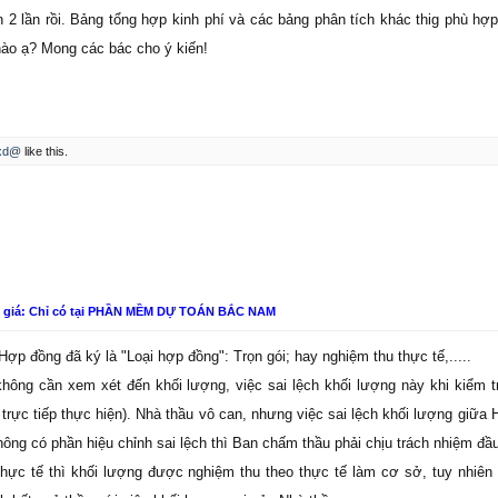
an 2 lần rồi. Bảng tổng hợp kinh phí và các bảng phân tích khác thig phù hợ
nào ạ? Mong các bác cho ý kiến!
txd@
like this.
n giá: Chỉ có tại PHẦN MỀM DỰ TOÁN BẮC NAM
ợp đồng đã ký là "Loại hợp đồng": Trọn gói; hay nghiệm thu thực tế,.....
không cần xem xét đến khối lượng, việc sai lệch khối lượng này khi kiểm tra
 trực tiếp thực hiện). Nhà thầu vô can, nhưng việc sai lệch khối lượng gi
không có phần hiệu chỉnh sai lệch thì Ban chấm thầu phải chịu trách nhiệm đầ
hực tế thì khối lượng được nghiệm thu theo thực tế làm cơ sở, tuy nhi