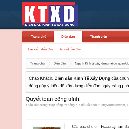
Trang chủ
Diễn đàn
Thành viên
Tìm kiếm diễn đàn
Bài viết gần đây
Trang chủ
Diễn đàn
Ngành Kinh tế xây dựng tại cơ quan/d
Chào Khách,
Diễn đàn Kinh Tế Xây Dựng
của chúng
đóng góp ý kiến để xây dựng diễn đàn ngày càng phát
Quyết toán công trình!
Thảo luận trong '
Hợp đồng thi công XD
' bắt đầu bởi
truongvulinhktxdcm
,
1
Các bác cho em tvaasnaj: Em đang