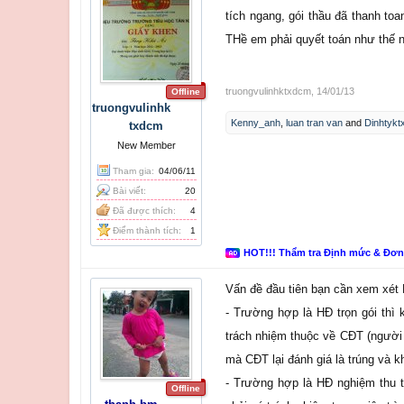
tích ngang, gói thầu đã thanh to
THề em phải quyết toán như thế 
truongvulinhktxdcm
,
14/01/13
Offline
truongvulinhk
Kenny_anh
,
luan tran van
and
Dinhtyk
txdcm
New Member
Tham gia:
04/06/11
Bài viết:
20
Đã được thích:
4
Điểm thành tích:
1
HOT!!! Thẩm tra Định mức & Đơ
Vấn đề đầu tiên bạn cần xem xét H
- Trường hợp là HĐ trọn gói thì 
trách nhiệm thuộc về CĐT (người
mà CĐT lại đánh giá là trúng và 
- Trường hợp là HĐ nghiệm thu t
Offline