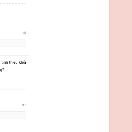
#6
 tính thiếu khối
ng?
#7