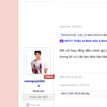
thanh.bm
,
25/01/13
Dinhtyktxd@
,
cafe_xd
and
robinson
like
HOT!!! Thẩm tra Định mức & Đơ
Đối với hợp đồng điều chỉnh giá (
lượng thì có cần làm biên bản hi
Đẹp trai có gì sai .....
Offline
caonguyenktx
caonguyenktxd
,
23/07/13
d
Moderator
Minh Chiến
thích bài này.
Thành viên BQT
Tham gia: