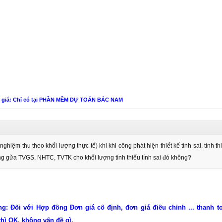
n giá: Chỉ có tại PHẦN MỀM DỰ TOÁN BẮC NAM
ghiệm thu theo khối lượng thực tế) khi khi công phát hiện thiết kế tính sai, tính t
ờng gữa TVGS, NHTC, TVTK cho khối lượng tính thiếu tính sai đó không?
ng: Đối với Hợp đồng Đơn giá cố định, đơn giá điều chỉnh ... thanh t
hì OK, không vấn đề gì.