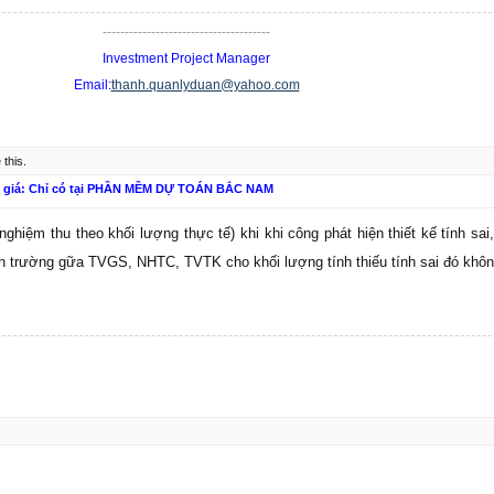
--------------------------------------
Investment Project Manager
Email:
thanh.quanlyduan@yahoo.com
 this.
n giá: Chỉ có tại PHẦN MỀM DỰ TOÁN BẮC NAM
nghiệm thu theo khối lượng thực tế) khi khi công phát hiện thiết kế tính sai,
ện trường gữa TVGS, NHTC, TVTK cho khối lượng tính thiếu tính sai đó khô