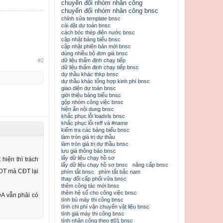
chuyển đổi nhóm nhân công
chuyển đổi nhóm nhân công bnsc
chỉnh sửa template bnsc
cài đặt dự toán bnsc
cách bóc thép điện nước bnsc
cập nhật bảng biểu bnsc
cập nhật phiên bản mới bnsc
dùng nhiều bộ đơn giá bnsc
#2
dữ liệu thẩm định chạy tiếp
dữ liệu thẩm định chạy tiếp bnsc
dự thầu khác thkp bnsc
dự thầu khác tổng hợp kinh phí bnsc
giao diện dự toán bnsc
giới thiệu bảng biểu bnsc
gộp nhóm công việc bnsc
hiện ẩn nội dung bnsc
khắc phục lỗi loadxls bnsc
khắc phục lỗi reff và #name
kiểm tra các bảng biểu bnsc
làm tròn giá trị dự thầu
làm tròn giá trị dự thầu bnsc
lưu giá thông báo bnsc
lấy dữ liệu chạy hồ sơ
hiện thì trách
lấy dữ liệu chạy hồ sơ bnsc
nâng cấp bnsc
SDT mà CĐT lại
phím tắt bnsc
phím tắt bắc nam
thay đổi cấp phối vữa bnsc
thêm công tác mới bnsc
thêm hệ số cho công việc bnsc
DA vẫn phải có
tính bù máy thi công bnsc
tính chi phí vận chuyển vật liệu bnsc
tính giá máy thi công bnsc
tính nhân công theo tt01 bnsc