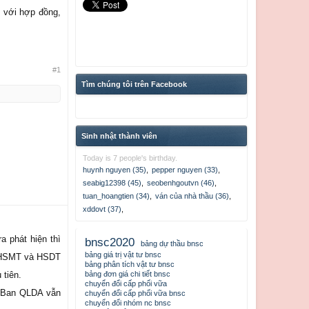
p với hợp đồng,
#1
Tìm chúng tôi trên Facebook
Sinh nhật thành viên
Today is 7 people's birthday.
huynh nguyen (35)
,
pepper nguyen (33)
,
seabig12398 (45)
,
seobenhgoutvn (46)
,
tuan_hoangtien (34)
,
ván của nhà thầu (36)
,
xddovt (37)
,
 phát hiện thì
bnsc2020
bảng dự thầu bnsc
bảng giá trị vật tư bnsc
ữa HSMT và HSDT
bảng phân tích vật tư bnsc
u tiên.
bảng đơn giá chi tiết bnsc
chuyển đổi cấp phối vữa
ên Ban QLDA vẫn
chuyển đổi cấp phối vữa bnsc
chuyển đổi nhóm nc bnsc