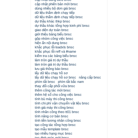
cập nhật phiên bản mới bnsc
dùng nhiều bộ đơn giá bnsc
dữ liệu thẩm định chạy tiếp
dữ liệu thẩm định chạy tiếp bnsc
dự thầu khác thkp bnsc
dự thầu khác tổng hợp kinh phí bnsc
giao diện dự toán bnsc
giới thiệu bảng biểu bnsc
gộp nhóm công việc bnsc
hiện ẩn nội dung bnsc
khắc phục lỗi loadxls bnsc
khắc phục lỗi reff và #name
kiểm tra các bảng biểu bnsc
làm tròn giá trị dự thầu
làm tròn giá trị dự thầu bnsc
lưu giá thông báo bnsc
lấy dữ liệu chạy hồ sơ
lấy dữ liệu chạy hồ sơ bnsc
nâng cấp bnsc
phím tắt bnsc
phím tắt bắc nam
thay đổi cấp phối vữa bnsc
thêm công tác mới bnsc
thêm hệ số cho công việc bnsc
tính bù máy thi công bnsc
tính chi phí vận chuyển vật liệu bnsc
tính giá máy thi công bnsc
tính nhân công theo tt01 bnsc
tính năng cơ bản bnsc
tính tiền lương nhân công bnsc
tạo công tác tổng hợp bnsc
tạo mẫu template bnsc
tạo nhiều hạng mục bnsc
tạo định mức mới bnsc