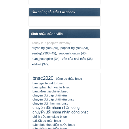
Tìm chúng tôi trên Facebook
Sinh nhật thành viên
Today is 7 people's birthday.
huynh nguyen (35)
,
pepper nguyen (33)
,
seabig12398 (45)
,
seobenhgoutvn (46)
,
tuan_hoangtien (34)
,
ván của nhà thầu (36)
,
xddovt (37)
,
bnsc2020
bảng dự thầu bnsc
bảng giá trị vật tư bnsc
bảng phân tích vật tư bnsc
bảng đơn giá chi tiết bnsc
chuyển đổi cấp phối vữa
chuyển đổi cấp phối vữa bnsc
chuyển đổi nhóm nc bnsc
chuyển đổi nhóm nhân công
chuyển đổi nhóm nhân công bnsc
chỉnh sửa template bnsc
cài đặt dự toán bnsc
cách bóc thép điện nước bnsc
cập nhật bảng biểu bnsc