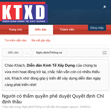
Đăng nhập
Trang chủ
Diễn đàn
Thành viên
Tìm kiếm diễn đàn
Bài viết gần đây
Diễn đàn
...
Nghị định/Thông tư
Chào Khách,
Diễn đàn Kinh Tế Xây Dựng
của chúng ta
vừa mới hoạt động trở lại, chắc hẳn vẫn còn có nhiều thiếu
sót, Khách nhớ đóng góp ý kiến để xây dựng diễn đàn ngày
càng phát triển nhé!
Người có thẩm quyền phê duyệt Quyết định Chỉ
định thầu
Thảo luận trong '
Nghị định/Thông tư
' bắt đầu bởi
pepper nguyen
,
22/06/15
.