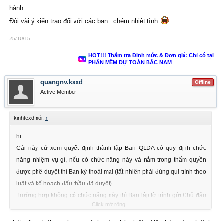
hành
Đôi vài ý kiến trao đổi với các ban...chém nhiệt tình
25/10/15
HOT!!! Thẩm tra Định mức & Đơn giá: Chỉ có tại
PHẦN MỀM DỰ TOÁN BẮC NAM
quangnv.ksxd
Offline
Active Member
kinhtexd nói:
↑
hi
Cái này cứ xem quyết định thành lập Ban QLDA có quy định chức
năng nhiệm vụ gì, nếu có chức năng này và nằm trong thẩm quyền
được phê duyệt thì Ban ký thoải mái (tất nhiên phải đúng qui trình theo
luật và kế hoạch đấu thầu đã duyệt)
Trường hợp không có chức năng này thì Ban lập tờ trình gửi Chủ đầu
Click mở rộng...
tư thẩm định và ký Quyết định phê duyệt (Chủ đầu tư ở đây được hiểu
là Trung tâm quản lý nhà và chung cư tức cơ quan quản lý trực tiếp