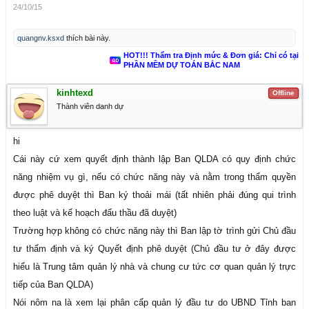
24/10/15
quangnv.ksxd
thích bài này.
HOT!!! Thẩm tra Định mức & Đơn giá: Chỉ có tại
PHẦN MỀM DỰ TOÁN BẮC NAM
kinhtexd
Offline
Thành viên danh dự
hi
Cái này cứ xem quyết định thành lập Ban QLDA có quy định chức
năng nhiệm vụ gì, nếu có chức năng này và nằm trong thẩm quyền
được phê duyệt thì Ban ký thoải mái (tất nhiên phải đúng qui trình
theo luật và kế hoạch đấu thầu đã duyệt)
Trường hợp không có chức năng này thì Ban lập tờ trình gửi Chủ đầu
tư thẩm định và ký Quyết định phê duyệt (Chủ đầu tư ở đây được
hiểu là Trung tâm quản lý nhà và chung cư tức cơ quan quản lý trực
tiếp của Ban QLDA)
Nói nôm na là xem lại phân cấp quản lý đầu tư do UBND Tỉnh ban