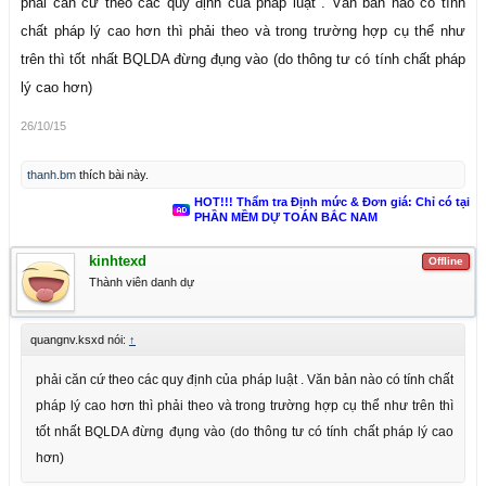
phải căn cứ theo các quy định của pháp luật . Văn bản nào có tính
của Ban QLDA)
chất pháp lý cao hơn thì phải theo và trong trường hợp cụ thể như
Nói nôm na là xem lại phân cấp quản lý đầu tư do UBND Tỉnh ban
trên thì tốt nhất BQLDA đừng đụng vào (do thông tư có tính chất pháp
hành
lý cao hơn)
Đôi vài ý kiến trao đổi với các ban...chém nhiệt tình
26/10/15
thanh.bm
thích bài này.
HOT!!! Thẩm tra Định mức & Đơn giá: Chỉ có tại
PHẦN MỀM DỰ TOÁN BẮC NAM
kinhtexd
Offline
Thành viên danh dự
quangnv.ksxd nói:
↑
phải căn cứ theo các quy định của pháp luật . Văn bản nào có tính chất
pháp lý cao hơn thì phải theo và trong trường hợp cụ thể như trên thì
tốt nhất BQLDA đừng đụng vào (do thông tư có tính chất pháp lý cao
hơn)