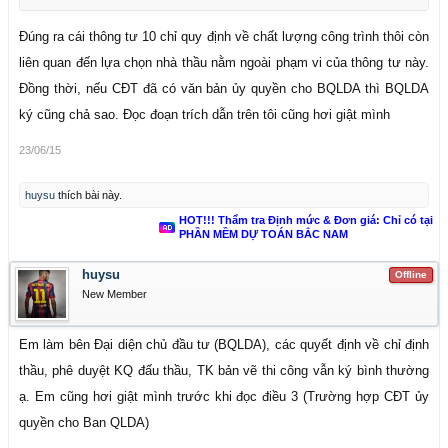
Đúng ra cái thông tư 10 chỉ quy định về chất lượng công trình thôi còn
liên quan đến lựa chọn nhà thầu nằm ngoài phạm vi của thông tư này.
Đồng thời, nếu CĐT đã có văn bản ủy quyền cho BQLDA thì BQLDA
ký cũng chả sao. Đọc đoạn trích dẫn trên tôi cũng hơi giật mình
23/06/15
huysu
thích bài này.
HOT!!! Thẩm tra Định mức & Đơn giá: Chỉ có tại
PHẦN MỀM DỰ TOÁN BẮC NAM
huysu
Offline
New Member
Em làm bên Đại diện chủ đầu tư (BQLDA), các quyết định về chỉ định
thầu, phê duyệt KQ đấu thầu, TK bản vẽ thi công vẫn ký bình thường
ạ. Em cũng hơi giật mình trước khi đọc điều 3 (Trường hợp CĐT ủy
quyền cho Ban QLDA)