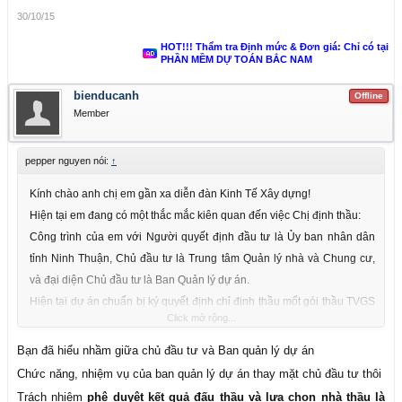
30/10/15
HOT!!! Thẩm tra Định mức & Đơn giá: Chỉ có tại
PHẦN MỀM DỰ TOÁN BẮC NAM
bienducanh
Offline
Member
pepper nguyen nói:
↑
Kính chào anh chị em gần xa diễn đàn Kinh Tế Xây dựng!
Hiện tại em đang có một thắc mắc kiên quan đến việc Chị định thầu:
Công trình của em với Người quyết định đầu tư là Ủy ban nhân dân
tỉnh Ninh Thuận, Chủ đầu tư là Trung tâm Quản lý nhà và Chung cư,
và đại diện Chủ đầu tư là Ban Quản lý dự án.
Hiện tại dự án chuẩn bị ký quyết định chỉ định thầu mốt gói thầu TVGS
Click mở rộng...
(đã nằm trong kế hoạch đấu thầu được UBND phê duyệt).
Theo như Khoản 2, Điều 2, Chương I, TT10/2013/TT-BXD có viết:
Bạn đã hiểu nhầm giữa chủ đầu tư và Ban quản lý dự án
Người đại diện theo pháp luật của chủ đầu tư có thể ủy quyền cho ban
Chức năng, nhiệm vụ của ban quản lý dự án thay mặt chủ đầu tư thôi
quản lý dự án (trong trường hợp trực tiếp quản lý dự án) hoặc tư vấn
Trách nhiệm
phê duyệt kết quả đấu thầu và lựa chọn nhà thầu là