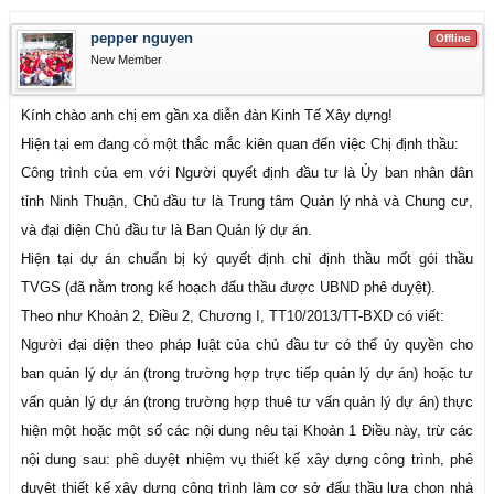
pepper nguyen
Offline
New Member
Kính chào anh chị em gần xa diễn đàn Kinh Tế Xây dựng!
Hiện tại em đang có một thắc mắc kiên quan đến việc Chị định thầu:
Công trình của em với Người quyết định đầu tư là Ủy ban nhân dân
tỉnh Ninh Thuận, Chủ đầu tư là Trung tâm Quản lý nhà và Chung cư,
và đại diện Chủ đầu tư là Ban Quản lý dự án.
Hiện tại dự án chuẩn bị ký quyết định chỉ định thầu mốt gói thầu
TVGS (đã nằm trong kế hoạch đấu thầu được UBND phê duyệt).
Theo như Khoản 2, Điều 2, Chương I, TT10/2013/TT-BXD có viết:
Người đại diện theo pháp luật của chủ đầu tư có thể ủy quyền cho
ban quản lý dự án (trong trường hợp trực tiếp quản lý dự án) hoặc tư
vấn quản lý dự án (trong trường hợp thuê tư vấn quản lý dự án) thực
hiện một hoặc một số các nội dung nêu tại Khoản 1 Điều này, trừ các
nội dung sau: phê duyệt nhiệm vụ thiết kế xây dựng công trình, phê
duyệt thiết kế xây dựng công trình làm cơ sở đấu thầu lựa chọn nhà