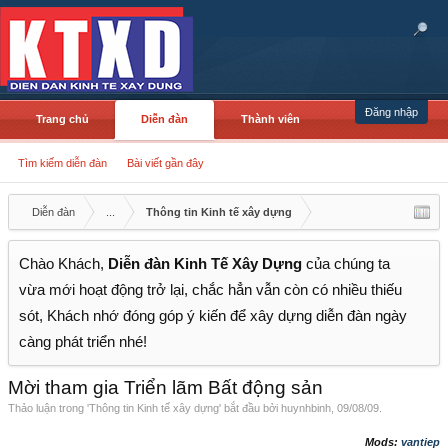
Đăng nhập
Trang chủ
Diễn đàn
Thành viên
Tìm kiếm diễn đàn
Bài viết gần đây
Diễn đàn
...
Thông tin Kinh tế xây dựng
Chào Khách,
Diễn đàn Kinh Tế Xây Dựng
của chúng ta
vừa mới hoạt động trở lại, chắc hẳn vẫn còn có nhiều thiếu
sót, Khách nhớ đóng góp ý kiến để xây dựng diễn đàn ngày
càng phát triển nhé!
Mời tham gia Triển lãm Bất động sản
Thảo luận trong '
Thông tin Kinh tế xây dựng
' bắt đầu bởi
huynhbinh
,
09/08/09
.
Mods:
vantiep