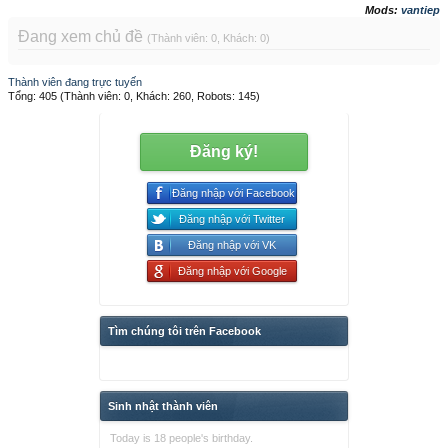
Mods:
vantiep
Đang xem chủ đề
(Thành viên: 0, Khách: 0)
Thành viên đang trực tuyến
Tổng: 405 (Thành viên: 0, Khách: 260, Robots: 145)
Đăng ký!
Đăng nhập với Facebook
Đăng nhập với Twitter
Đăng nhập với VK
Đăng nhập với Google
Tìm chúng tôi trên Facebook
Sinh nhật thành viên
Today is 18 people's birthday.