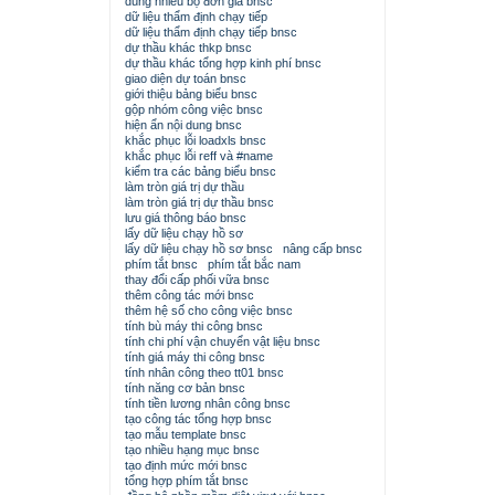
dùng nhiều bộ đơn giá bnsc
dữ liệu thẩm định chạy tiếp
dữ liệu thẩm định chạy tiếp bnsc
dự thầu khác thkp bnsc
dự thầu khác tổng hợp kinh phí bnsc
giao diện dự toán bnsc
giới thiệu bảng biểu bnsc
gộp nhóm công việc bnsc
hiện ẩn nội dung bnsc
khắc phục lỗi loadxls bnsc
khắc phục lỗi reff và #name
kiểm tra các bảng biểu bnsc
làm tròn giá trị dự thầu
làm tròn giá trị dự thầu bnsc
lưu giá thông báo bnsc
lấy dữ liệu chạy hồ sơ
lấy dữ liệu chạy hồ sơ bnsc
nâng cấp bnsc
phím tắt bnsc
phím tắt bắc nam
thay đổi cấp phối vữa bnsc
thêm công tác mới bnsc
thêm hệ số cho công việc bnsc
tính bù máy thi công bnsc
tính chi phí vận chuyển vật liệu bnsc
tính giá máy thi công bnsc
tính nhân công theo tt01 bnsc
tính năng cơ bản bnsc
tính tiền lương nhân công bnsc
tạo công tác tổng hợp bnsc
tạo mẫu template bnsc
tạo nhiều hạng mục bnsc
tạo định mức mới bnsc
tổng hợp phím tắt bnsc