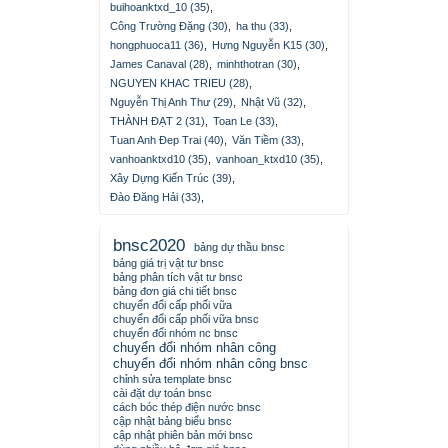
buihoanktxd_10 (35)
,
Công Trường Đặng (30)
,
ha thu (33)
,
hongphuoca11 (36)
,
Hưng Nguyễn K15 (30)
,
James Canaval (28)
,
minhthotran (30)
,
NGUYEN KHAC TRIEU (28)
,
Nguyễn Thị Anh Thư (29)
,
Nhật Vũ (32)
,
THÀNH ĐẠT 2 (31)
,
Toan Le (33)
,
Tuan Anh Đep Trai (40)
,
Văn Tiềm (33)
,
vanhoanktxd10 (35)
,
vanhoan_ktxd10 (35)
,
Xây Dựng Kiến Trúc (39)
,
Đào Đăng Hải (33)
,
bnsc2020
bảng dự thầu bnsc
bảng giá trị vật tư bnsc
bảng phân tích vật tư bnsc
bảng đơn giá chi tiết bnsc
chuyển đổi cấp phối vữa
chuyển đổi cấp phối vữa bnsc
chuyển đổi nhóm nc bnsc
chuyển đổi nhóm nhân công
chuyển đổi nhóm nhân công bnsc
chỉnh sửa template bnsc
cài đặt dự toán bnsc
cách bóc thép điện nước bnsc
cập nhật bảng biểu bnsc
cập nhật phiên bản mới bnsc