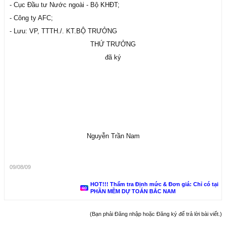
- Cục Đầu tư Nước ngoài - Bộ KHĐT;
- Công ty AFC;
- Lưu: VP, TTTH./. KT.BỘ TRƯỞNG
THỨ TRƯỞNG
đã ký
Nguyễn Trần Nam
09/08/09
HOT!!! Thẩm tra Định mức & Đơn giá: Chỉ có tại
PHẦN MỀM DỰ TOÁN BẮC NAM
(Bạn phải Đăng nhập hoặc Đăng ký để trả lời bài viết.)