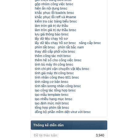
gộp nhóm công việc bnsc
hiện ẩn nội dung bnsc
khắc phục lỗi loadxls bnsc
khắc phục lỗi reff và #name
kiểm tra các bảng biểu bnsc
làm tròn giá trị dự thầu
làm tròn giá trị dự thầu bnsc
lưu giá thông báo bnsc
lấy dữ liệu chạy hồ sơ
lấy dữ liệu chạy hồ sơ bnsc
nâng cấp bnsc
phím tắt bnsc
phím tắt bắc nam
thay đổi cấp phối vữa bnsc
thêm công tác mới bnsc
thêm hệ số cho công việc bnsc
tính bù máy thi công bnsc
tính chi phí vận chuyển vật liệu bnsc
tính giá máy thi công bnsc
tính nhân công theo tt01 bnsc
tính năng cơ bản bnsc
tính tiền lương nhân công bnsc
tạo công tác tổng hợp bnsc
tạo mẫu template bnsc
tạo nhiều hạng mục bnsc
tạo định mức mới bnsc
tổng hợp phím tắt bnsc
đồng bộ phần mềm diệt virut với bnsc
Thống kê diễn đàn
Đề tài thảo luận:
3,940