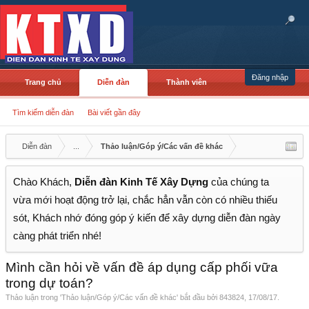
Đăng nhập
Trang chủ
Diễn đàn
Thành viên
Tìm kiếm diễn đàn
Bài viết gần đây
Diễn đàn
...
Thảo luận/Góp ý/Các vấn đề khác
Chào Khách,
Diễn đàn Kinh Tế Xây Dựng
của chúng ta
vừa mới hoạt động trở lại, chắc hẳn vẫn còn có nhiều thiếu
sót, Khách nhớ đóng góp ý kiến để xây dựng diễn đàn ngày
càng phát triển nhé!
Mình cần hỏi về vấn đề áp dụng cấp phối vữa
trong dự toán?
Thảo luận trong '
Thảo luận/Góp ý/Các vấn đề khác
' bắt đầu bởi
843824
,
17/08/17
.