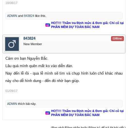
18/08/17
ADMIN
and
843824
like this.
HOT!!! Thẩm tra Định mức & Đơn giá: Chỉ có tại
PHẦN MỀM DỰ TOÁN BẮC NAM
843824
Offline
New Member
Cảm ơn bạn Nguyễn Bắc.
Lâu quá mình quên mất ko vào diễn đàn.
Nay đến lễ rồi - qua lễ mình sẽ tìm và chụp hình luôn chổ khác nhau
này cho dễ hình dung - đến đó nhờ bạn giúp.
01/09/17
ADMIN
thích bài này.
HOT!!! Thẩm tra Định mức & Đơn giá: Chỉ có tại
PHẦN MỀM DỰ TOÁN BẮC NAM
(Bạn phải Đăng nhập hoặc Đăng ký để trả lời bài viết.)