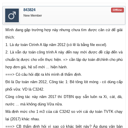
843824
Offline
New Member
Mình đang gặp trường hợp này nhưng chưa tìm được căn cứ để giải
thích:
1. Là dự toán Ctrình A lập năm 2012 (có lẽ là bằng file excel).
2. Là vẫn dự toán công trình A này đến nay mới được đề cập đến và
chuẩn bị được cho vốn thực hiện. => cần lập dự toán đ/chỉnh cho phù
hợp đơn giá, hệ số mới ... hiện hành.
===> Có câu hỏi đặt ra khi mình đi thẩm định.
Đó là Dự toán năm 2012, Công tác 1: Bê tông lót móng - có dùng cấp
phối vữa: VD là C3242.
Cũng công tác này năm 2017 thì DTBN quy sẵn luôn ra Xi, cát, đá,
nước ... mà không dùng Vữa nữa.
Mà định mức cho 1 m3 của cái C3242 so với cái dự toán TVTK chạy
lại (2017) khác nhau.
===> CB thẩm định hỏi vì sao có khác biệt này? Áp dụng văn bản