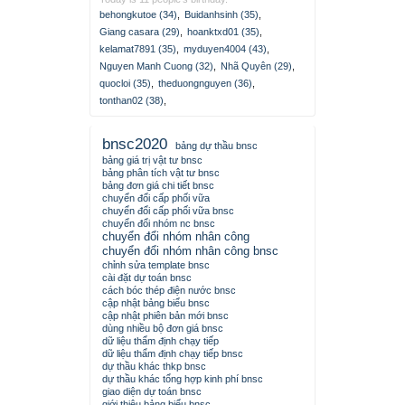
behongkutoe (34)
,
Buidanhsinh (35)
,
Giang casara (29)
,
hoanktxd01 (35)
,
kelamat7891 (35)
,
myduyen4004 (43)
,
Nguyen Manh Cuong (32)
,
Nhã Quyên (29)
,
quocloi (35)
,
theduongnguyen (36)
,
tonthan02 (38)
,
bnsc2020
bảng dự thầu bnsc
bảng giá trị vật tư bnsc
bảng phân tích vật tư bnsc
bảng đơn giá chi tiết bnsc
chuyển đổi cấp phối vữa
chuyển đổi cấp phối vữa bnsc
chuyển đổi nhóm nc bnsc
chuyển đổi nhóm nhân công
chuyển đổi nhóm nhân công bnsc
chỉnh sửa template bnsc
cài đặt dự toán bnsc
cách bóc thép điện nước bnsc
cập nhật bảng biểu bnsc
cập nhật phiên bản mới bnsc
dùng nhiều bộ đơn giá bnsc
dữ liệu thẩm định chạy tiếp
dữ liệu thẩm định chạy tiếp bnsc
dự thầu khác thkp bnsc
dự thầu khác tổng hợp kinh phí bnsc
giao diện dự toán bnsc
giới thiệu bảng biểu bnsc