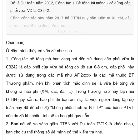
Đó là Dự toán năm 2012, Công tác 1: Bê tông lót móng - có dùng cấp
phối vữa: VD là C3242.
Cũng công tác này năm 2017 thì DTBN quy sẵn luôn ra Xi, cát, đá,
nước ... mà không dùng Vữa nữa.
Click mở rộng...
Mà định mức cho 1 m3 của cái C3242 so với cái dự toán TVTK chạy lại
(2017) khác nhau.
Chào bạn,
Ở đây mình thấy có vấn đề như sau:
1. Công tác bê tông mà bạn đang nói đến sử dụng cấp phối vữa là
C3242 là cấp phối của vữa bê tông có độ sụt 6-8 cm, cấp phối này
được sử dụng trong các mã như AF.2xxxx là các mã thuộc BT
Thương phẩm, nên khi phân tích mặc định sẽ là vữa bê tông và
không ra hao phí (XM, cát, đá, ...). Trong trường hợp này bạn nói
DTBN quy sẵn ra hao phí thì bạn xem lại là việc người dùng lập dự
toán này đã để chế độ "không phân tích ra BT TP" của bảng PTVT
nên do đó khi phân tích sẽ ra hao phí quy sẵn.
2. Bạn nói về so sánh giữa DTBN với Dự toán TVTK là khác nhau,
bạn cho cụ thể thông số để mình có thể kiểm tra nhé.