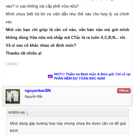
nào? vì sao không xài cấp phối vữa nữa?
Mình chưa biết trả lời và viện dẫn như thế nào cho hợp lý và chính
xác.
Nhờ các bạn chỉ giúp là căn cứ nào, văn bản nào mà giờ mình
không dùng Vữa nữa mà nhập mã CTác là ra luôn X,C,Đ,N... rồi.
Và vì sao có khác nhau về định mức?
Thanks rất nhiều ạ!
17/08/17
HOT!!! Thẩm tra Định mức & Đơn giá: Chỉ có tại
PHẦN MỀM DỰ TOÁN BẮC NAM
nguyenbacBN
Offline
Nguyễn Bắc
843824 nói:
↑
Mình đang gặp trường hợp này nhưng chưa tìm được căn cứ để giải
thích: