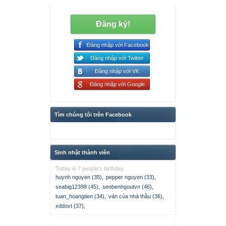
Đăng ký!
Đăng nhập với Facebook
Đăng nhập với Twitter
Đăng nhập với VK
Đăng nhập với Google
Tìm chúng tôi trên Facebook
Sinh nhật thành viên
Today is 7 people's birthday.
huynh nguyen (35)
,
pepper nguyen (33)
,
seabig12398 (45)
,
seobenhgoutvn (46)
,
tuan_hoangtien (34)
,
ván của nhà thầu (36)
,
xddovt (37)
,