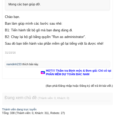
Mong các bạn giúp đỡ.
Chào bạn.
Bạn làm giúp mình các bước sau nhé:
B1: Tiến hành tắt bộ gõ mà bạn đang dùng đi.
B2: Chạy lại bộ gõ bằng quyền "Run as administrator".
Sau đó bạn tiến hành vào phần mềm gõ lại tiếng việt là được nhé!
31/10/16
namdinh233
thích bài này.
HOT!!! Thẩm tra Định mức & Đơn giá: Chỉ có tại
PHẦN MỀM DỰ TOÁN BẮC NAM
(Bạn phải Đăng nhập hoặc Đăng ký để trả lời bài viết.)
Đang xem chủ đề
(Thành viên: 0, Khách: 0)
Thành viên đang trực tuyến
Tổng: 338 (Thành viên: 0, Khách: 311, Robots: 27)