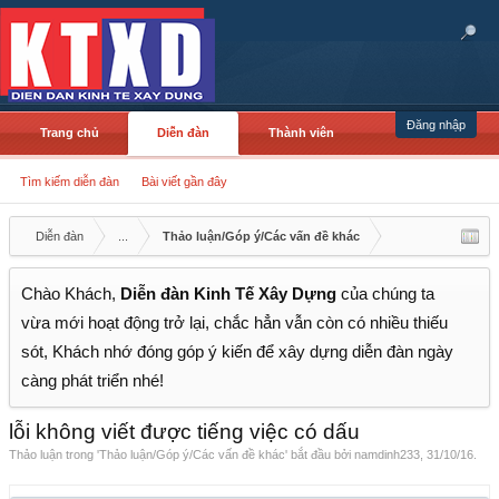
Đăng nhập
Trang chủ
Diễn đàn
Thành viên
Tìm kiếm diễn đàn
Bài viết gần đây
Diễn đàn
...
Thảo luận/Góp ý/Các vấn đề khác
Chào Khách,
Diễn đàn Kinh Tế Xây Dựng
của chúng ta
vừa mới hoạt động trở lại, chắc hẳn vẫn còn có nhiều thiếu
sót, Khách nhớ đóng góp ý kiến để xây dựng diễn đàn ngày
càng phát triển nhé!
lỗi không viết được tiếng việc có dấu
Thảo luận trong '
Thảo luận/Góp ý/Các vấn đề khác
' bắt đầu bởi
namdinh233
,
31/10/16
.