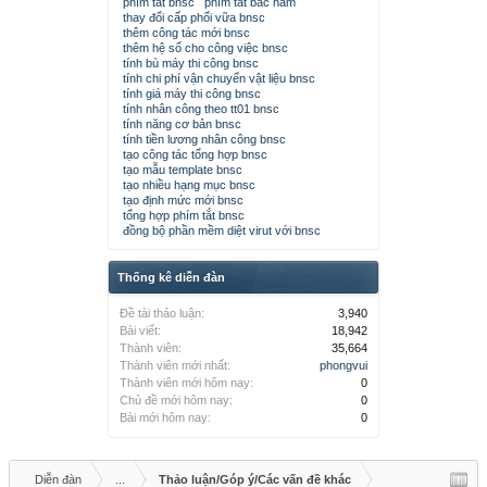
phím tắt bnsc
phím tắt bắc nam
thay đổi cấp phối vữa bnsc
thêm công tác mới bnsc
thêm hệ số cho công việc bnsc
tính bù máy thi công bnsc
tính chi phí vận chuyển vật liệu bnsc
tính giá máy thi công bnsc
tính nhân công theo tt01 bnsc
tính năng cơ bản bnsc
tính tiền lương nhân công bnsc
tạo công tác tổng hợp bnsc
tạo mẫu template bnsc
tạo nhiều hạng mục bnsc
tạo định mức mới bnsc
tổng hợp phím tắt bnsc
đồng bộ phần mềm diệt virut với bnsc
Thống kê diễn đàn
Đề tài thảo luận:
3,940
Bài viết:
18,942
Thành viên:
35,664
Thành viên mới nhất:
phongvui
Thành viên mới hôm nay:
0
Chủ đề mới hôm nay:
0
Bài mới hôm nay:
0
Diễn đàn
...
Thảo luận/Góp ý/Các vấn đề khác