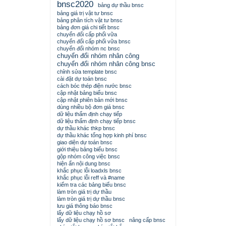
bnsc2020
bảng dự thầu bnsc
bảng giá trị vật tư bnsc
bảng phân tích vật tư bnsc
bảng đơn giá chi tiết bnsc
chuyển đổi cấp phối vữa
chuyển đổi cấp phối vữa bnsc
chuyển đổi nhóm nc bnsc
chuyển đổi nhóm nhân công
chuyển đổi nhóm nhân công bnsc
chỉnh sửa template bnsc
cài đặt dự toán bnsc
cách bóc thép điện nước bnsc
cập nhật bảng biểu bnsc
cập nhật phiên bản mới bnsc
dùng nhiều bộ đơn giá bnsc
dữ liệu thẩm định chạy tiếp
dữ liệu thẩm định chạy tiếp bnsc
dự thầu khác thkp bnsc
dự thầu khác tổng hợp kinh phí bnsc
giao diện dự toán bnsc
giới thiệu bảng biểu bnsc
gộp nhóm công việc bnsc
hiện ẩn nội dung bnsc
khắc phục lỗi loadxls bnsc
khắc phục lỗi reff và #name
kiểm tra các bảng biểu bnsc
làm tròn giá trị dự thầu
làm tròn giá trị dự thầu bnsc
lưu giá thông báo bnsc
lấy dữ liệu chạy hồ sơ
lấy dữ liệu chạy hồ sơ bnsc
nâng cấp bnsc