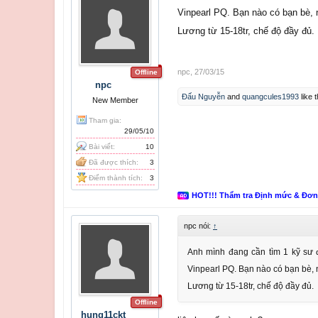
Vinpearl PQ. Bạn nào có bạn bè, 
Lương từ 15-18tr, chế độ đầy đủ.
npc
,
27/03/15
Offline
npc
Đấu Nguyễn
and
quangcules1993
like t
New Member
Tham gia:
29/05/10
Bài viết:
10
Đã được thích:
3
Điểm thành tích:
3
HOT!!! Thẩm tra Định mức & Đơ
npc nói:
↑
Anh mình đang cần tìm 1 kỹ sư đ
Vinpearl PQ. Bạn nào có bạn bè, 
Lương từ 15-18tr, chế độ đầy đủ.
Offline
hung11ckt