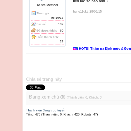
liên lạc số nào anh ?
Active Member
hung11ckt
,
28/03/15
Tham gia:
06/10/13
Bài viết:
132
Đã được thích:
60
Điểm thành tích:
28
HOT!!! Thẩm tra Định mức & Đơ
Chia sẻ trang này
Đang xem chủ đề
(Thành viên: 0, Khách: 0)
Thành viên đang trực tuyến
Tổng: 473 (Thành viên: 0, Khách: 426, Robots: 47)