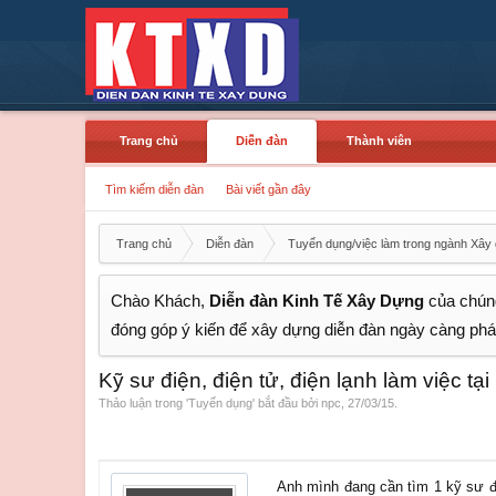
Trang chủ
Diễn đàn
Thành viên
Tìm kiếm diễn đàn
Bài viết gần đây
Trang chủ
Diễn đàn
Tuyển dụng/việc làm trong ngành Xây
Chào Khách,
Diễn đàn Kinh Tế Xây Dựng
của chúng
đóng góp ý kiến để xây dựng diễn đàn ngày càng phát
Kỹ sư điện, điện tử, điện lạnh làm việc t
Thảo luận trong '
Tuyển dụng
' bắt đầu bởi
npc
,
27/03/15
.
Anh mình đang cần tìm 1 kỹ sư đi