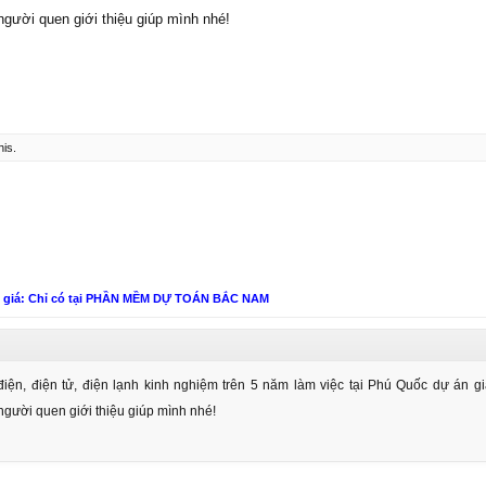
người quen giới thiệu giúp mình nhé!
his.
n giá: Chỉ có tại PHẦN MỀM DỰ TOÁN BẮC NAM
iện, điện tử, điện lạnh kinh nghiệm trên 5 năm làm việc tại Phú Quốc dự án g
người quen giới thiệu giúp mình nhé!