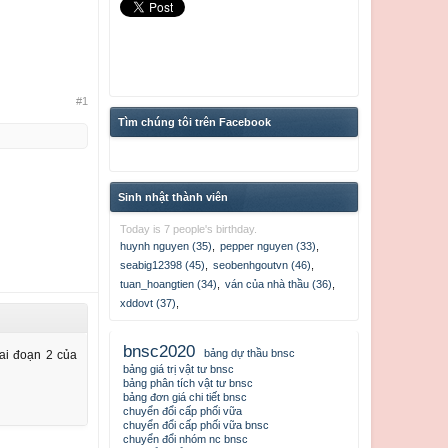
#1
Tìm chúng tôi trên Facebook
Sinh nhật thành viên
Today is 7 people's birthday.
huynh nguyen (35)
,
pepper nguyen (33)
,
seabig12398 (45)
,
seobenhgoutvn (46)
,
tuan_hoangtien (34)
,
ván của nhà thầu (36)
,
xddovt (37)
,
bnsc2020
bảng dự thầu bnsc
iai đoạn 2 của
bảng giá trị vật tư bnsc
bảng phân tích vật tư bnsc
bảng đơn giá chi tiết bnsc
chuyển đổi cấp phối vữa
chuyển đổi cấp phối vữa bnsc
chuyển đổi nhóm nc bnsc