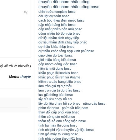
chuyển đổi nhóm nhân công
chuyển đổi nhóm nhân công bnsc
chỉnh sửa template bnsc
#2
cài đặt dự toán bnsc
cách bóc thép điện nước bnsc
cập nhật bảng biểu bnsc
cập nhật phiên bản mới bnsc
dùng nhiều bộ đơn giá bnsc
dữ liệu thẩm định chạy tiếp
dữ liệu thẩm định chạy tiếp bnsc
dự thầu khác thkp bnsc
dự thầu khác tổng hợp kinh phí bnsc
giao diện dự toán bnsc
giới thiệu bảng biểu bnsc
gộp nhóm công việc bnsc
để trả lời bài viết.)
hiện ẩn nội dung bnsc
khắc phục lỗi loadxls bnsc
Mods:
thuytv
khắc phục lỗi reff và #name
kiểm tra các bảng biểu bnsc
làm tròn giá trị dự thầu
làm tròn giá trị dự thầu bnsc
lưu giá thông báo bnsc
lấy dữ liệu chạy hồ sơ
lấy dữ liệu chạy hồ sơ bnsc
nâng cấp bnsc
phím tắt bnsc
phím tắt bắc nam
thay đổi cấp phối vữa bnsc
thêm công tác mới bnsc
thêm hệ số cho công việc bnsc
tính bù máy thi công bnsc
tính chi phí vận chuyển vật liệu bnsc
tính giá máy thi công bnsc
tính nhân công theo tt01 bnsc