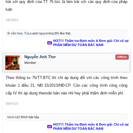
trái với quy định của TT 75 tức là làm trái với các quy định của pháp
luật.
18/10/14
lê văn hoà
,
TuLa
and
nguyenbacBN
like this.
HOT!!! Thẩm tra Định mức & Đơn giá: Chỉ có tại
PHẦN MỀM DỰ TOÁN BẮC NAM
Nguyễn Anh Thơ
Offline
Member
Theo thông tư 75/TT-BTC thì chỉ áp dụng đối với các công trình theo
khoản 1 điều 21, NĐ 15/2013/NĐ-CP. Còn các công trình công cộng
cấp IV thì áp dụng theovăn bản nào nhỉ hay phải thẩm định miễn phí.
09/07/15
ktxd.xd2
thích bài này.
HOT!!! Thẩm tra Định mức & Đơn giá: Chỉ có tại
PHẦN MỀM DỰ TOÁN BẮC NAM