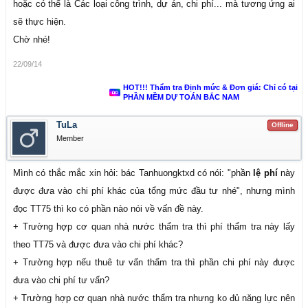
hoặc có thể là Các loại công trình, dự án, chi phí... mà tương ứng ai
sẽ thực hiện.
Chờ nhé!
22/09/14
HOT!!! Thẩm tra Định mức & Đơn giá: Chỉ có tại
PHẦN MỀM DỰ TOÁN BẮC NAM
TuLa
Offline
Member
Mình có thắc mắc xin hỏi: bác Tanhuongktxd có nói: "phần
lệ phí
này
được đưa vào chi phí khác của tổng mức đầu tư nhé", nhưng mình
đọc TT75 thì ko có phần nào nói về vấn đề này.
+ Trường hợp cơ quan nhà nước thẩm tra thì phí thẩm tra này lấy
theo TT75 và được đưa vào chi phí khác?
+ Trường hợp nếu thuê tư vấn thẩm tra thì phần chi phí này được
đưa vào chi phí tư vấn?
+ Trường hợp cơ quan nhà nước thẩm tra nhưng ko đủ năng lực nên