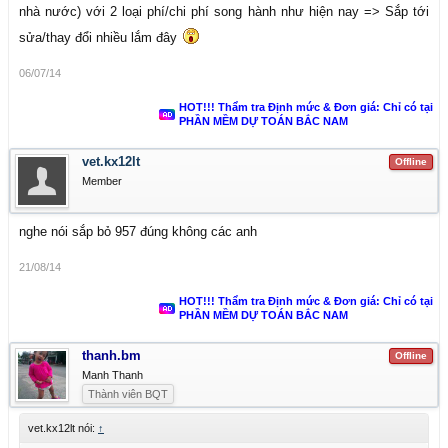
nhà nước) với 2 loại phí/chi phí song hành như hiện nay => Sắp tới
sửa/thay đổi nhiều lắm đây
06/07/14
HOT!!! Thẩm tra Định mức & Đơn giá: Chỉ có tại
PHẦN MỀM DỰ TOÁN BẮC NAM
vet.kx12lt
Offline
Member
nghe nói sắp bỏ 957 đúng không các anh
21/08/14
HOT!!! Thẩm tra Định mức & Đơn giá: Chỉ có tại
PHẦN MỀM DỰ TOÁN BẮC NAM
thanh.bm
Offline
Manh Thanh
Thành viên BQT
vet.kx12lt nói:
↑