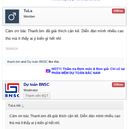
- Chi phí nghiên cứu khoa học công nghệ liên quan đến dự án; vốn lưu
động ban đầu đối với các dự án đầu tư xây dựng nhằm mục đích kinh
TuLa
Offline
Member
doanh, lãi vay trong thời gian xây dựng; chi phí cho quá trình chạy thử
không tải và có tải theo quy trình công nghệ trước khi bàn giao trừ giá
Cảm ơn bác Thanh.bm đã giải thích cặn kẽ. Diễn đàn mình nhiều cao
trị sản phẩm thu hồi được;
- Các khoản phí và lệ phí theo quy định;
thủ mà ít thấy ai ý kiến gì hết nhỉ.
30/09/14
thanh.bm
and
Dự toán BNSC
like this.
HOT!!! Thẩm tra Định mức & Đơn giá: Chỉ có tại
PHẦN MỀM DỰ TOÁN BẮC NAM
Dự toán BNSC
Offline
Moderator
Thành viên BQT
TuLa nói:
↑
Cảm ơn bác Thanh.bm đã giải thích cặn kẽ. Diễn đàn mình nhiều cao
thủ mà ít thấy ai ý kiến gì hết nhỉ.