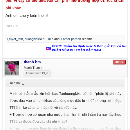
phí, vì vậy có thể đưa vào Chi phí như trường hợp 01, túc là Chi
phí khác
Anh em cho ý kiến thêm!
29/09/14
Quyet_tam
,
quangnv.ksxd
,
TuLa
and
1 other person
like this.
HOT!!! Thẩm tra Định mức & Đơn giá: Chỉ có tại
PHẦN MỀM DỰ TOÁN BẮC NAM
thanh.bm
Offline
Manh Thanh
Thành viên BQT
TuLa nói:
↑
Mình có thắc mắc xin hỏi: bác Tanhuongktxd có nói: "phần
lệ phí
này
được đưa vào chi phí khác của tổng mức đầu tư nhé", nhưng mình đọc
TT75 thì ko có phần nào nói về vấn đề này.
+ Trường hợp cơ quan nhà nước thẩm tra thì phí thẩm tra này lấy theo
TT75 và được đưa vào chi phí khác?
+ Trường hợp nếu thuê tư vấn thẩm tra thì phần chi phí này được đưa