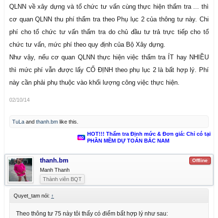
QLNN về xây dựng và tổ chức tư vấn cùng thực hiện thẩm tra ... thì
cơ quan QLNN thu phí thẩm tra theo Phụ lục 2 của thông tư này. Chi
phí cho tổ chức tư vấn thẩm tra do chủ đầu tư trả trực tiếp cho tổ
chức tư vấn, mức phí theo quy định của Bộ Xây dựng.
Như vậy, nếu cơ quan QLNN thực hiện việc thẩm tra ÍT hay NHIỀU
thì mức phí vẫn được lấy CỐ ĐỊNH theo phụ lục 2 là bất hợp lý. Phí
này cần phải phụ thuộc vào khối lượng công việc thực hiện.
02/10/14
TuLa
and
thanh.bm
like this.
HOT!!! Thẩm tra Định mức & Đơn giá: Chỉ có tại
PHẦN MỀM DỰ TOÁN BẮC NAM
thanh.bm
Offline
Manh Thanh
Thành viên BQT
Quyet_tam nói:
↑
Theo thông tư 75 này tôi thấy có điểm bất hợp lý như sau: