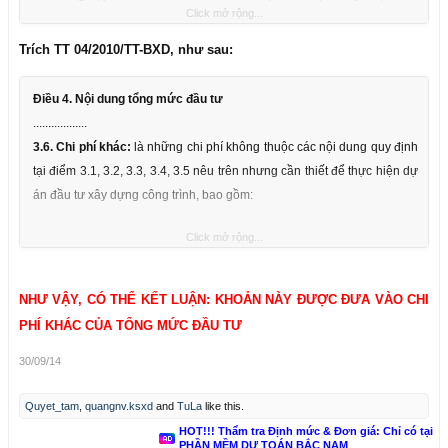
Click mở rộng...
vào chi phí tư vấn?
+ Trường hợp cơ quan nhà nước thẩm tra nhưng ko đủ năng lực nên
Trích TT 04/2010/TT-BXD, như sau:
thuê tư vấn, vậy phí thẩm tra này được đưa vào chi phí nào?
Điều 4. Nội dung tổng mức đầu tư
..................
3.6. Chi phí khác:
là những chi phí không thuộc các nội dung quy định
tại điểm 3.1, 3.2, 3.3, 3.4, 3.5 nêu trên nhưng cần thiết để thực hiện dự
án đầu tư xây dựng công trình, bao gồm:
Click mở rộng...
- Chi phí rà phá bom mìn, vật nổ;
- Chi phí bảo hiểm công trình;
- Chi phí di chuyển thiết bị thi công và lực lượng lao động đến công
NHƯ VẬY, CÓ THỂ KẾT LUẬN: KHOẢN NÀY ĐƯỢC ĐƯA VÀO CHI
trường;
PHÍ KHÁC CỦA TỔNG MỨC ĐẦU TƯ
- Chi phí đăng kiểm chất lượng quốc tế, quan trắc biến dạng công
30/09/14
trình;
- Chi phí đảm bảo an toàn giao thông phục vụ thi công các công trình;
Quyet_tam
,
quangnv.ksxd
and
TuLa
like this.
- Chi phí hoàn trả hạ tầng kỹ thuật bị ảnh hưởng khi thi công công trình;
HOT!!! Thẩm tra Định mức & Đơn giá: Chỉ có tại
- Chi phí kiểm toán, thẩm tra, phê duyệt quyết toán vốn đầu tư;
PHẦN MỀM DỰ TOÁN BẮC NAM