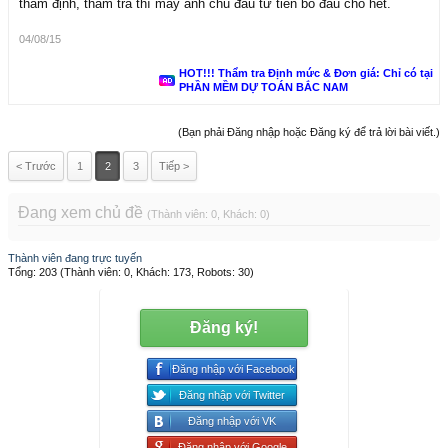
thẩm định, thẩm tra thì mấy anh chủ đầu tư tiền bỏ đâu cho hết.
04/08/15
HOT!!! Thẩm tra Định mức & Đơn giá: Chỉ có tại
PHẦN MỀM DỰ TOÁN BẮC NAM
(Bạn phải Đăng nhập hoặc Đăng ký để trả lời bài viết.)
< Trước
1
2
3
Tiếp >
Đang xem chủ đề
(Thành viên: 0, Khách: 0)
Thành viên đang trực tuyến
Tổng: 203 (Thành viên: 0, Khách: 173, Robots: 30)
Đăng ký!
Đăng nhập với Facebook
Đăng nhập với Twitter
Đăng nhập với VK
Đăng nhập với Google