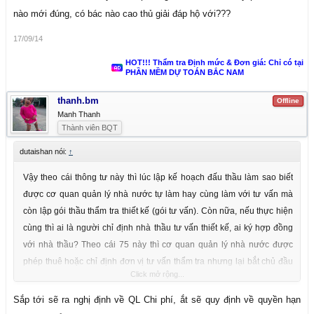
nào mới đúng, có bác nào cao thủ giải đáp hộ với???
17/09/14
HOT!!! Thẩm tra Định mức & Đơn giá: Chỉ có tại
PHẦN MỀM DỰ TOÁN BẮC NAM
thanh.bm
Offline
Manh Thanh
Thành viên BQT
dutaishan nói:
↑
Vậy theo cái thông tư này thì lúc lập kế hoạch đấu thầu làm sao biết
được cơ quan quản lý nhà nước tự làm hay cùng làm với tư vấn mà
còn lập gói thầu thẩm tra thiết kế (gói tư vấn). Còn nữa, nếu thực hiện
cùng thì ai là người chỉ định nhà thầu tư vấn thiết kế, ai ký hợp đồng
với nhà thầu? Theo cái 75 này thì cơ quan quản lý nhà nước được
phép thuê hoặc chỉ định đơn vị tư vấn thẩm tra nhưng lại bắt chủ đầu
Click mở rộng...
tư trả tiền cho nhà thầu tư vấn. Theo Luật đấu thầu thì chủ đầu tư mới
được lựa chọn, ký kết hợp đồng với nhà thầu. Vậy phải làm thế nào
Sắp tới sẽ ra nghị định về QL Chi phí, ắt sẽ quy định về quyền hạn
mới đúng, có bác nào cao thủ giải đáp hộ với???