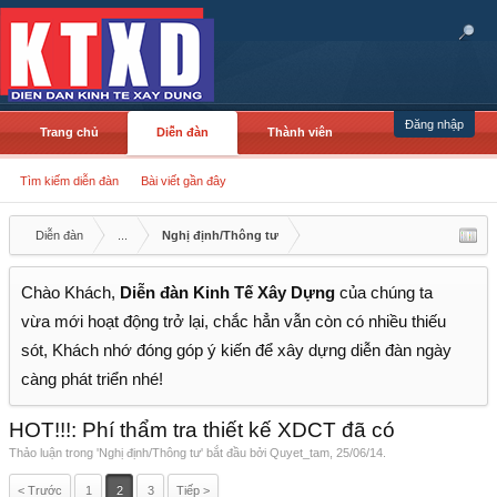
Đăng nhập
Trang chủ
Diễn đàn
Thành viên
Tìm kiếm diễn đàn
Bài viết gần đây
Diễn đàn
...
Nghị định/Thông tư
Chào Khách,
Diễn đàn Kinh Tế Xây Dựng
của chúng ta
vừa mới hoạt động trở lại, chắc hẳn vẫn còn có nhiều thiếu
sót, Khách nhớ đóng góp ý kiến để xây dựng diễn đàn ngày
càng phát triển nhé!
HOT!!!: Phí thẩm tra thiết kế XDCT đã có
Thảo luận trong '
Nghị định/Thông tư
' bắt đầu bởi
Quyet_tam
,
25/06/14
.
< Trước
1
2
3
Tiếp >