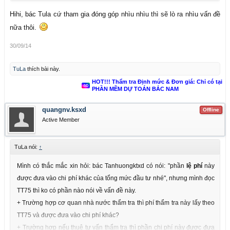
Hihi, bác Tula cứ tham gia đóng góp nhìu nhìu thì sẽ lò ra nhìu vấn đề
nữa thôi.
30/09/14
TuLa
thích bài này.
HOT!!! Thẩm tra Định mức & Đơn giá: Chỉ có tại
PHẦN MỀM DỰ TOÁN BẮC NAM
quangnv.ksxd
Offline
Active Member
TuLa nói:
↑
Mình có thắc mắc xin hỏi: bác Tanhuongktxd có nói: "phần
lệ phí
này
được đưa vào chi phí khác của tổng mức đầu tư nhé", nhưng mình đọc
TT75 thì ko có phần nào nói về vấn đề này.
+ Trường hợp cơ quan nhà nước thẩm tra thì phí thẩm tra này lấy theo
TT75 và được đưa vào chi phí khác?
+ Trường hợp nếu thuê tư vấn thẩm tra thì phần chi phí này được đưa