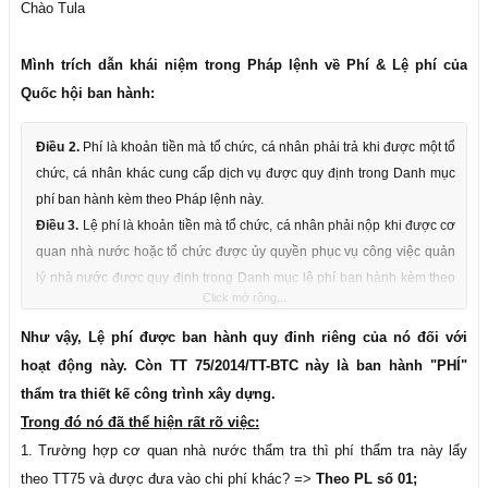
+ Trường hợp cơ quan nhà nước thẩm tra nhưng ko đủ năng lực nên
Chào Tula
thuê tư vấn, vậy phí thẩm tra này được đưa vào chi phí nào?
Mình trích dẫn khái niệm trong Pháp lệnh về Phí & Lệ phí của
Quốc hội ban hành:
Điều 2.
Phí là khoản tiền mà tổ chức, cá nhân phải trả khi được một tổ
chức, cá nhân khác cung cấp dịch vụ được quy định trong Danh mục
phí ban hành kèm theo Pháp lệnh này.
Điều 3.
Lệ phí là khoản tiền mà tổ chức, cá nhân phải nộp khi được cơ
quan nhà nước hoặc tổ chức được ủy quyền phục vụ công việc quản
lý nhà nước được quy định trong Danh mục lệ phí ban hành kèm theo
Click mở rộng...
Pháp lệnh này.
Như vậy, Lệ phí được ban hành quy đinh riêng của nó đối với
hoạt động này. Còn TT 75/2014/TT-BTC này là ban hành "PHÍ"
thẩm tra thiết kế công trình xây dựng.
Trong đó nó đã thể hiện rất rõ việc:
1. Trường hợp cơ quan nhà nước thẩm tra thì phí thẩm tra này lấy
theo TT75 và được đưa vào chi phí khác? =>
Theo PL số 01;