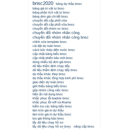
bnsc2020
bảng dự thầu bnsc
bảng giá trị vật tư bnsc
bảng phân tích vật tư bnsc
bảng đơn giá chi tiết bnsc
chuyển đổi cấp phối vữa
chuyển đổi cấp phối vữa bnsc
chuyển đổi nhóm nc bnsc
chuyển đổi nhóm nhân công
chuyển đổi nhóm nhân công bnsc
chỉnh sửa template bnsc
cài đặt dự toán bnsc
cách bóc thép điện nước bnsc
cập nhật bảng biểu bnsc
cập nhật phiên bản mới bnsc
dùng nhiều bộ đơn giá bnsc
dữ liệu thẩm định chạy tiếp
dữ liệu thẩm định chạy tiếp bnsc
dự thầu khác thkp bnsc
dự thầu khác tổng hợp kinh phí bnsc
giao diện dự toán bnsc
giới thiệu bảng biểu bnsc
gộp nhóm công việc bnsc
hiện ẩn nội dung bnsc
khắc phục lỗi loadxls bnsc
khắc phục lỗi reff và #name
kiểm tra các bảng biểu bnsc
làm tròn giá trị dự thầu
làm tròn giá trị dự thầu bnsc
lưu giá thông báo bnsc
lấy dữ liệu chạy hồ sơ
lấy dữ liệu chạy hồ sơ bnsc
nâng cấp bnsc