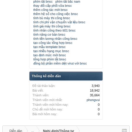
phím tắt bnsc
phím tắt bắc nam
thay đổi cấp phối vữa bnsc
thêm công tác mới bnsc
thêm hệ số cho công việc bnsc
tính bù máy thi công bnsc
tính chi phí vận chuyển vật liệu bnsc
tính giá máy thi công bnsc
tính nhân công theo tt01 bnsc
tính năng cơ bản bnsc
tính tiền lương nhân công bnsc
tạo công tác tổng hợp bnsc
tạo mẫu template bnsc
tạo nhiều hạng mục bnsc
tạo định mức mới bnsc
tổng hợp phím tắt bnsc
đồng bộ phần mềm diệt virut với bnsc
Thống kê diễn đàn
Đề tài thảo luận:
3,940
Bài viết:
18,942
Thành viên:
35,664
Thành viên mới nhất:
phongvui
Thành viên mới hôm nay:
0
Chủ đề mới hôm nay:
0
Bài mới hôm nay:
0
Diễn đàn
...
Nghị định/Thông tư