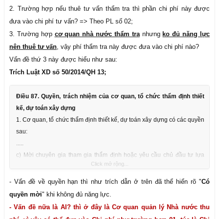
2. Trường hợp nếu thuê tư vấn thẩm tra thì phần chi phí này được
đưa vào chi phí tư vấn? => Theo PL số 02;
3. Trường hợp
cơ quan nhà nước thẩm tra
nhưng
ko đủ năng lực
nên thuê tư vấn
, vậy phí thẩm tra này được đưa vào chi phí nào?
Vấn đề thứ 3 này được hiểu như sau:
Trích Luật XD số 50/2014/QH 13;
Điều 87. Quyền, trách nhiệm của cơ quan, tổ chức thẩm định thiết
kế, dự toán xây dựng
1. Cơ quan, tổ chức thẩm định thiết kế, dự toán xây dựng có các quyền
sau:
.....
c) Mời chuyên gia tham gia thẩm định hoặc yêu cầu chủ đầu tư lựa
Click mở rộng...
chọn tổ chức tư vấn có đủ năng lực kinh nghiệm để thẩm tra thiết kế,
dự toán xây dựng làm cơ sở thẩm định khi cần thiết;
- Vấn đề về quyền hạn thì như trích dẫn ở trên đã thể hiển rõ "
Có
----
quyền mời
" khi không đủ năng lực.
- Vấn đề nữa là AI? thì ở đây là Cơ quan quản lý Nhà nước thu