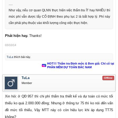
.....
Như vậy, nếu cơ quan QLNN thực hiện việc thẩm tra ÍT hay NHIỀU thì
mức phí vẫn được lấy CỐ ĐỊNH theo phụ lục 2 là bất hợp lý. Phí này
cần phải phụ thuộc vào khối lượng công việc thực hiện.
Phát hiện hay.
Thanks!
03/10/14
TuLa
thích bài này.
HOT!!! Thẩm tra Định mức & Đơn giá: Chỉ có tại
PHẦN MỀM DỰ TOÁN BẮC NAM
TuLa
Offline
Member
Xin hỏi: ở QĐ 957 thì chi phí thẩm tra thiết kế và dự toán có mức tối
thiểu ko quá 2.000.000 đồng; Nhưng ở thông tư 75 thì ko nói đến vấn
đề mức tối thiểu, Vậy MTT này có còn hiệu lực khi áp dụng TT75
không?