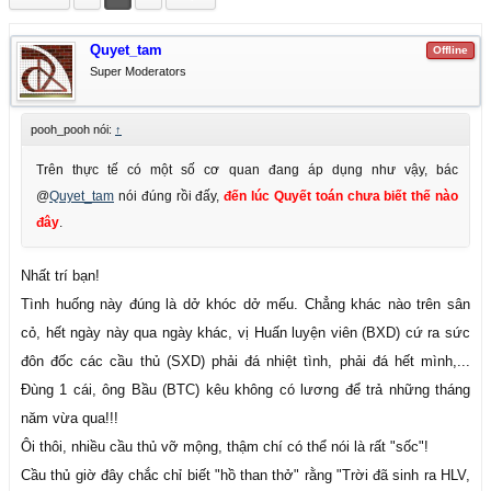
Quyet_tam
Offline
Super Moderators
pooh_pooh nói:
↑
Trên thực tế có một số cơ quan đang áp dụng như vậy, bác
@
Quyet_tam
nói đúng rồi đấy,
đến lúc Quyết toán chưa biết thế nào
đây
.
Nhất trí bạn!
Tình huống này đúng là dở khóc dở mếu. Chẳng khác nào trên sân
cỏ, hết ngày này qua ngày khác, vị Huấn luyện viên (BXD) cứ ra sức
đôn đốc các cầu thủ (SXD) phải đá nhiệt tình, phải đá hết mình,...
Đùng 1 cái, ông Bầu (BTC) kêu không có lương để trả những tháng
năm vừa qua!!!
Ôi thôi, nhiều cầu thủ vỡ mộng, thậm chí có thể nói là rất "sốc"!
Cầu thủ giờ đây chắc chỉ biết "hồ than thở" rằng "Trời đã sinh ra HLV,