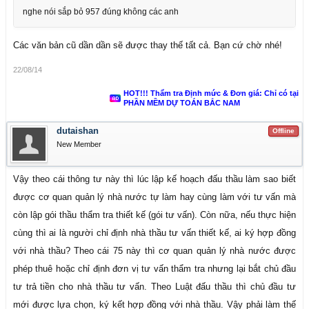
nghe nói sắp bỏ 957 đúng không các anh
Các văn bản cũ dần dần sẽ được thay thế tất cả. Bạn cứ chờ nhé!
22/08/14
HOT!!! Thẩm tra Định mức & Đơn giá: Chỉ có tại
PHẦN MỀM DỰ TOÁN BẮC NAM
dutaishan
Offline
New Member
Vậy theo cái thông tư này thì lúc lập kế hoạch đấu thầu làm sao biết
được cơ quan quản lý nhà nước tự làm hay cùng làm với tư vấn mà
còn lập gói thầu thẩm tra thiết kế (gói tư vấn). Còn nữa, nếu thực hiện
cùng thì ai là người chỉ định nhà thầu tư vấn thiết kế, ai ký hợp đồng
với nhà thầu? Theo cái 75 này thì cơ quan quản lý nhà nước được
phép thuê hoặc chỉ định đơn vị tư vấn thẩm tra nhưng lại bắt chủ đầu
tư trả tiền cho nhà thầu tư vấn. Theo Luật đấu thầu thì chủ đầu tư
mới được lựa chọn, ký kết hợp đồng với nhà thầu. Vậy phải làm thế