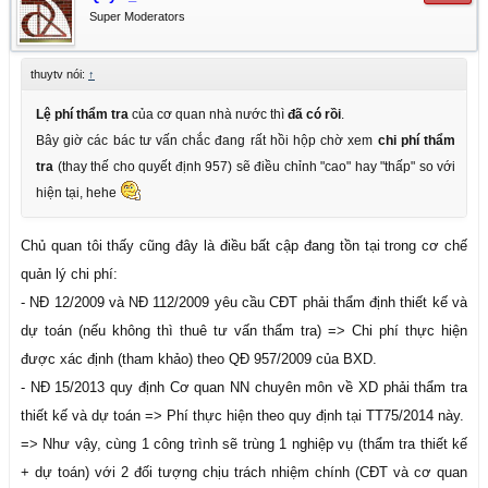
Super Moderators
thuytv nói:
↑
Lệ phí thẩm tra
của cơ quan nhà nước thì
đã có rồi
.
Bây giờ các bác tư vấn chắc đang rất hồi hộp chờ xem
chi phí thẩm
tra
(thay thế cho quyết định 957) sẽ điều chỉnh "cao" hay "thấp" so với
hiện tại, hehe
Chủ quan tôi thấy cũng đây là điều bất cập đang tồn tại trong cơ chế
quản lý chi phí:
- NĐ 12/2009 và NĐ 112/2009 yêu cầu CĐT phải thẩm định thiết kế và
dự toán (nếu không thì thuê tư vấn thẩm tra) => Chi phí thực hiện
được xác định (tham khảo) theo QĐ 957/2009 của BXD.
- NĐ 15/2013 quy định Cơ quan NN chuyên môn về XD phải thẩm tra
thiết kế và dự toán => Phí thực hiện theo quy định tại TT75/2014 này.
=> Như vậy, cùng 1 công trình sẽ trùng 1 nghiệp vụ (thẩm tra thiết kế
+ dự toán) với 2 đối tượng chịu trách nhiệm chính (CĐT và cơ quan