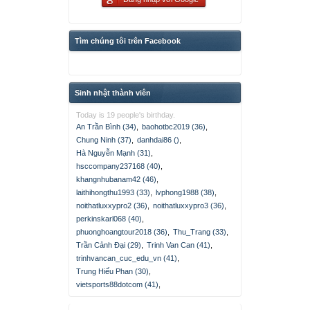
Tìm chúng tôi trên Facebook
Sinh nhật thành viên
Today is 19 people's birthday.
An Trần Bình (34)
,
baohotbc2019 (36)
,
Chung Ninh (37)
,
danhdai86 ()
,
Hà Nguyễn Mạnh (31)
,
hsccompany237168 (40)
,
khangnhubanam42 (46)
,
laithihongthu1993 (33)
,
lvphong1988 (38)
,
noithatluxxypro2 (36)
,
noithatluxxypro3 (36)
,
perkinskarl068 (40)
,
phuonghoangtour2018 (36)
,
Thu_Trang (33)
,
Trần Cảnh Đại (29)
,
Trinh Van Can (41)
,
trinhvancan_cuc_edu_vn (41)
,
Trung Hiếu Phan (30)
,
vietsports88dotcom (41)
,