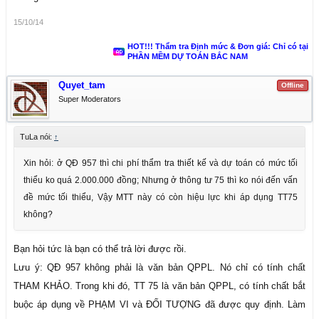
15/10/14
HOT!!! Thẩm tra Định mức & Đơn giá: Chỉ có tại
PHẦN MỀM DỰ TOÁN BẮC NAM
Quyet_tam
Offline
Super Moderators
TuLa nói:
↑
Xin hỏi: ở QĐ 957 thì chi phí thẩm tra thiết kế và dự toán có mức tối
thiểu ko quá 2.000.000 đồng; Nhưng ở thông tư 75 thì ko nói đến vấn
đề mức tối thiểu, Vậy MTT này có còn hiệu lực khi áp dụng TT75
không?
Bạn hỏi tức là bạn có thể trả lời được rồi.
Lưu ý: QĐ 957 không phải là văn bản QPPL. Nó chỉ có tính chất
THAM KHẢO. Trong khi đó, TT 75 là văn bản QPPL, có tính chất bắt
buộc áp dụng về PHẠM VI và ĐỐI TƯỢNG đã được quy định. Làm