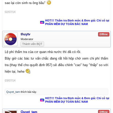
sao lại còn sinh ra ông bầu"
02/07/14
HOT!!! Thẩm tra Định mức & Đơn giá: Chỉ có tại
PHẦN MỀM DỰ TOÁN BẮC NAM
thuytv
Offline
Moderator
Thành viên BQT
Lệ phí thẩm tra của cơ quan nhà nước thì đã có rồi.
Bây giờ các bác tư vấn chắc đang rất hồi hộp chờ xem chi phí thẩm
tra (thay thế cho quyết định 957) sẽ điều chỉnh "cao" hay "thấp" so với
hiện tại, hehe
03/07/14
Quyet_tam
thích bài này.
HOT!!! Thẩm tra Định mức & Đơn giá: Chỉ có tại
PHẦN MỀM DỰ TOÁN BẮC NAM
Quyet_tam
Offline