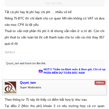
Click mở rộng...
vào chi phí tư vấn?
+ Trường hợp cơ quan nhà nước thẩm tra nhưng ko đủ năng lực nên
Tất cả phí hay lệ phí hay chi phí ... nhiều vô kể
thuê tư vấn, vậy phí thẩm tra này được đưa vào chi phí nào?
Riêng 75-BTC thì chỉ dành cho cơ quan NN nên không có VAT và đưa
vào mục CPK là tất yếu.
Thuê tư vấn một phần thì phí ít đi nhưng vẫn nằm ở vị trí đó. Còn chi
phí thuê tư vấn toàn bộ thì cđt thanh toán cho tư vấn và chờ thay 957
quá rõ rồi
30/09/14
Quyet_tam
and
thanh.bm
like this.
HOT!!! Thẩm tra Định mức & Đơn giá: Chỉ có tại
PHẦN MỀM DỰ TOÁN BẮC NAM
Quyet_tam
Offline
Super Moderators
Theo thông tư 75 này tôi thấy có điểm bất hợp lý như sau:
Tại điều 2 (Mức thu phí) khoản 3 có nêu trường hợp cả cơ quan