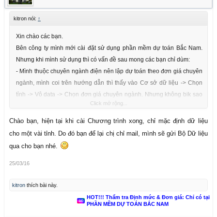
kitron nói:
↑
Xin chào các bạn.
Bên công ty mình mới cài đặt sử dụng phần mềm dự toán Bắc Nam.
Nhưng khi mình sử dụng thì có vấn đề sau mong các bạn chỉ dùm:
- Mình thuộc chuyên ngành điện nên lập dự toán theo đơn giá chuyên
ngành, mình coi trên hướng dẫn thì thấy vào Cơ sở dữ liệu -> Chọn
tỉnh -> Vô data -> Chọn đơn giá chuyên ngành. Nhưng không bik sao
Click mở rộng...
mình vô data thì không thấy đơn giá chuyên ngành. Không bik có phải
download thêm dữ liệu hay ko?
Chào bạn, hiện tại khi cài Chương trình xong, chỉ mặc định dữ liệu
Mong các bạn giúp đỡ. Thanks
cho một vài tỉnh. Do đó bạn để lại chị chỉ mail, mình sẽ gửi Bộ Dữ liệu
qua cho bạn nhé.
25/03/16
kitron
thích bài này.
HOT!!! Thẩm tra Định mức & Đơn giá: Chỉ có tại
PHẦN MỀM DỰ TOÁN BẮC NAM