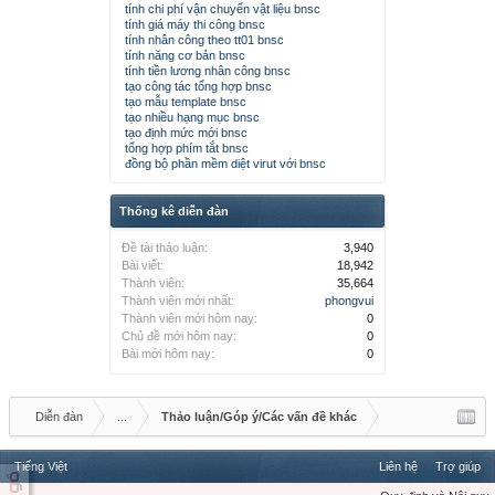
tính chi phí vận chuyển vật liệu bnsc
tính giá máy thi công bnsc
tính nhân công theo tt01 bnsc
tính năng cơ bản bnsc
tính tiền lương nhân công bnsc
tạo công tác tổng hợp bnsc
tạo mẫu template bnsc
tạo nhiều hạng mục bnsc
tạo định mức mới bnsc
tổng hợp phím tắt bnsc
đồng bộ phần mềm diệt virut với bnsc
Thống kê diễn đàn
Đề tài thảo luận:
3,940
Bài viết:
18,942
Thành viên:
35,664
Thành viên mới nhất:
phongvui
Thành viên mới hôm nay:
0
Chủ đề mới hôm nay:
0
Bài mới hôm nay:
0
Diễn đàn
...
Thảo luận/Góp ý/Các vấn đề khác
Tiếng Việt
Liên hệ
Trợ giúp