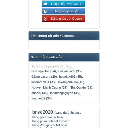
Đăng nhập với Twitter
Đăng nhập với VK
Đăng nhập với Google
Tìm chúng tôi trên Facebook
Sinh nhật thành viên
Today is 11 people's birthday.
behongkutoe (34)
,
Buidanhsinh (35)
,
Giang casara (29)
,
hoanktxd01 (35)
,
kelamat7891 (35)
,
myduyen4004 (43)
,
Nguyen Manh Cuong (32)
,
Nhã Quyên (29)
,
quocloi (35)
,
theduongnguyen (36)
,
tonthan02 (38)
,
bnsc2020
bảng dự thầu bnsc
bảng giá trị vật tư bnsc
bảng phân tích vật tư bnsc
bảng đơn giá chi tiết bnsc