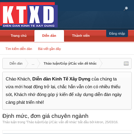
Đăng nhập
Trang chủ
Diễn đàn
Thành viên
Tìm kiếm diễn đàn
Bài viết gần đây
Diễn đàn
...
Thảo luận/Góp ý/Các vấn đề khác
Chào Khách,
Diễn đàn Kinh Tế Xây Dựng
của chúng ta
vừa mới hoạt động trở lại, chắc hẳn vẫn còn có nhiều thiếu
sót, Khách nhớ đóng góp ý kiến để xây dựng diễn đàn ngày
càng phát triển nhé!
Định mức, đơn giá chuyên ngành
Thảo luận trong '
Thảo luận/Góp ý/Các vấn đề khác
' bắt đầu bởi
kitron
,
25/03/16
.