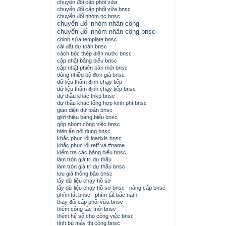
chuyển đổi cấp phối vữa
chuyển đổi cấp phối vữa bnsc
chuyển đổi nhóm nc bnsc
chuyển đổi nhóm nhân công
chuyển đổi nhóm nhân công bnsc
chỉnh sửa template bnsc
cài đặt dự toán bnsc
cách bóc thép điện nước bnsc
cập nhật bảng biểu bnsc
cập nhật phiên bản mới bnsc
dùng nhiều bộ đơn giá bnsc
dữ liệu thẩm định chạy tiếp
dữ liệu thẩm định chạy tiếp bnsc
dự thầu khác thkp bnsc
dự thầu khác tổng hợp kinh phí bnsc
giao diện dự toán bnsc
giới thiệu bảng biểu bnsc
gộp nhóm công việc bnsc
hiện ẩn nội dung bnsc
khắc phục lỗi loadxls bnsc
khắc phục lỗi reff và #name
kiểm tra các bảng biểu bnsc
làm tròn giá trị dự thầu
làm tròn giá trị dự thầu bnsc
lưu giá thông báo bnsc
lấy dữ liệu chạy hồ sơ
lấy dữ liệu chạy hồ sơ bnsc
nâng cấp bnsc
phím tắt bnsc
phím tắt bắc nam
thay đổi cấp phối vữa bnsc
thêm công tác mới bnsc
thêm hệ số cho công việc bnsc
tính bù máy thi công bnsc