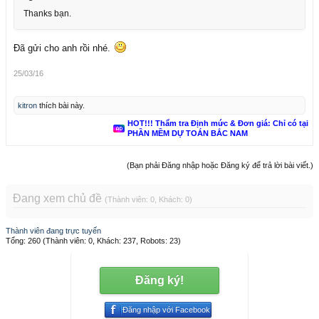
Thanks bạn.
Đã gửi cho anh rồi nhé.
25/03/16
kitron
thích bài này.
HOT!!! Thẩm tra Định mức & Đơn giá: Chỉ có tại
PHẦN MỀM DỰ TOÁN BẮC NAM
(Bạn phải Đăng nhập hoặc Đăng ký để trả lời bài viết.)
Đang xem chủ đề
(Thành viên: 0, Khách: 0)
Thành viên đang trực tuyến
Tổng: 260 (Thành viên: 0, Khách: 237, Robots: 23)
Đăng ký!
Đăng nhập với Facebook