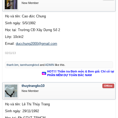
New Member
Họ và tên: Cao đức Chung
Sinh ngày: 5/5/1992
Học tại: Trường CĐ Xây Dựng Số 2
Lớp: 10ckt2
Email:
d
ucchung2000@gmail.com
02/11/13
thanh.bm
,
tannhuongktxd
and
ADMIN
like this.
HOT!!! Thẩm tra Định mức & Đơn giá: Chỉ có tại
PHẦN MỀM DỰ TOÁN BẮC NAM
thuytrangkx10
Offline
New Member
Họ và tên: Lê Thị Thùy Trang
Sinh ngày: 29/11/1992
Học tại: Đh GTVT TPHCM