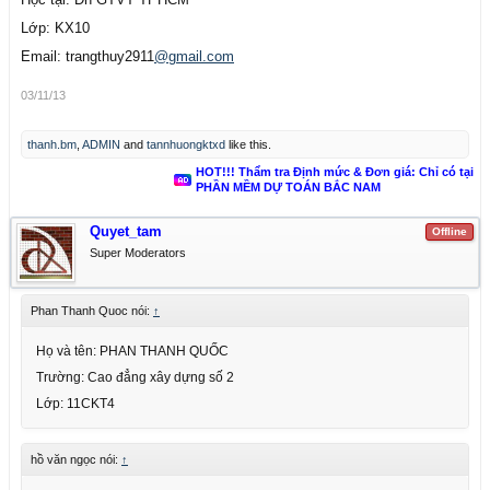
Lớp: KX10
Email: trangthuy2911
@gmail.com
03/11/13
thanh.bm
,
ADMIN
and
tannhuongktxd
like this.
HOT!!! Thẩm tra Định mức & Đơn giá: Chỉ có tại
PHẦN MỀM DỰ TOÁN BẮC NAM
Quyet_tam
Offline
Super Moderators
Phan Thanh Quoc nói:
↑
Họ và tên: PHAN THANH QUỐC
Trường: Cao đẳng xây dựng số 2
Lớp: 11CKT4
hồ văn ngọc nói:
↑