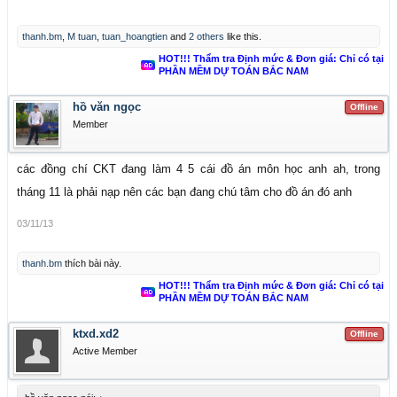
thanh.bm
,
M tuan
,
tuan_hoangtien
and
2 others
like this.
HOT!!! Thẩm tra Định mức & Đơn giá: Chỉ có tại
PHẦN MỀM DỰ TOÁN BẮC NAM
hồ văn ngọc
Offline
Member
các đồng chí CKT đang làm 4 5 cái đồ án môn học anh ah, trong
tháng 11 là phải nạp nên các bạn đang chú tâm cho đồ án đó anh
03/11/13
thanh.bm
thích bài này.
HOT!!! Thẩm tra Định mức & Đơn giá: Chỉ có tại
PHẦN MỀM DỰ TOÁN BẮC NAM
ktxd.xd2
Offline
Active Member