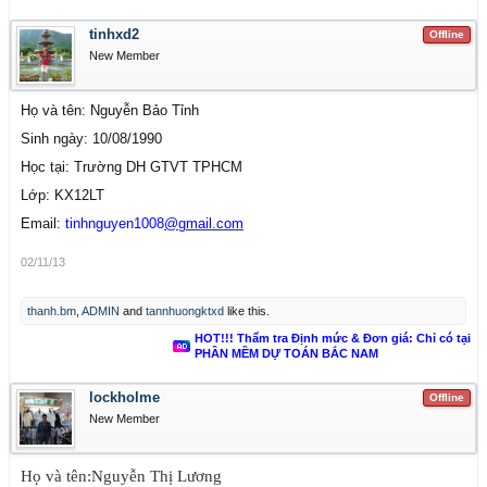
tinhxd2
Offline
New Member
Họ và tên: Nguyễn Bảo Tỉnh
Sinh ngày: 10/08/1990
Học tại: Trường DH GTVT TPHCM
Lớp: KX12LT
Email:
tinhnguyen1008
@gmail.com
02/11/13
thanh.bm
,
ADMIN
and
tannhuongktxd
like this.
HOT!!! Thẩm tra Định mức & Đơn giá: Chỉ có tại
PHẦN MỀM DỰ TOÁN BẮC NAM
lockholme
Offline
New Member
Họ và tên:Nguyễn Thị Lương