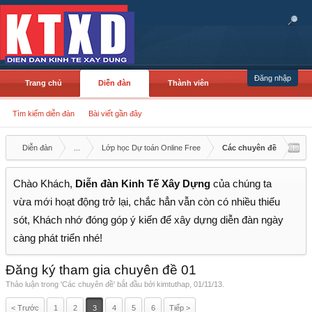
Đăng nhập
Trang chủ
Diễn đàn
Thành viên
Tìm kiếm diễn đàn
Bài viết gần đây
Diễn đàn
...
Lớp học Dự toán Online Free
Các chuyên đề
Chào Khách,
Diễn đàn Kinh Tế Xây Dựng
của chúng ta
vừa mới hoạt động trở lại, chắc hẳn vẫn còn có nhiều thiếu
sót, Khách nhớ đóng góp ý kiến để xây dựng diễn đàn ngày
càng phát triển nhé!
Đăng ký tham gia chuyên đề 01
Thảo luận trong '
Các chuyên đề
' bắt đầu bởi
kimtuthap
,
01/11/13
.
< Trước
1
2
3
4
5
6
Tiếp >