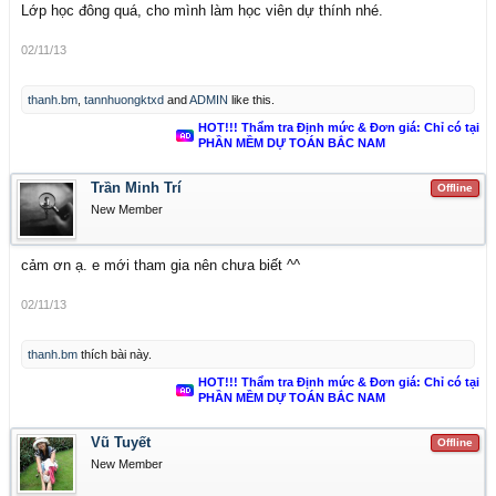
Lớp học đông quá, cho mình làm học viên dự thính nhé.
02/11/13
thanh.bm
,
tannhuongktxd
and
ADMIN
like this.
HOT!!! Thẩm tra Định mức & Đơn giá: Chỉ có tại
PHẦN MỀM DỰ TOÁN BẮC NAM
Trần Minh Trí
Offline
New Member
cảm ơn ạ. e mới tham gia nên chưa biết ^^
02/11/13
thanh.bm
thích bài này.
HOT!!! Thẩm tra Định mức & Đơn giá: Chỉ có tại
PHẦN MỀM DỰ TOÁN BẮC NAM
Vũ Tuyết
Offline
New Member