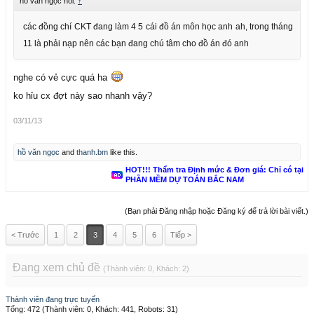
hồ văn ngọc nói:
↑
các đồng chí CKT đang làm 4 5 cái đồ án môn học anh ah, trong tháng
11 là phải nạp nên các bạn đang chú tâm cho đồ án đó anh
nghe có vẻ cực quá ha
ko hỉu cx đợt này sao nhanh vậy?
03/11/13
hồ văn ngọc
and
thanh.bm
like this.
HOT!!! Thẩm tra Định mức & Đơn giá: Chỉ có tại
PHẦN MỀM DỰ TOÁN BẮC NAM
(Bạn phải Đăng nhập hoặc Đăng ký để trả lời bài viết.)
< Trước
1
2
3
4
5
6
Tiếp >
Đang xem chủ đề
(Thành viên: 0, Khách: 2)
Thành viên đang trực tuyến
Tổng: 472 (Thành viên: 0, Khách: 441, Robots: 31)