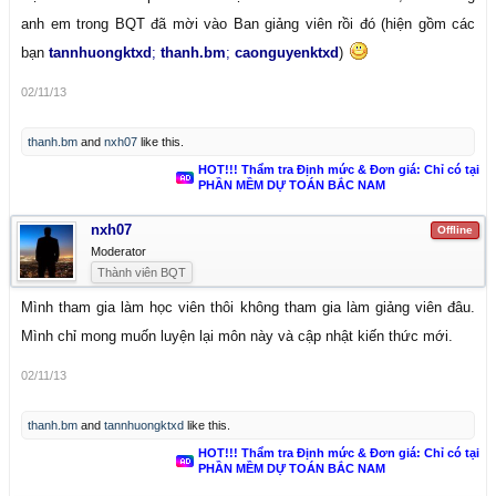
anh em trong BQT đã mời vào Ban giảng viên rồi đó (hiện gồm các
bạn
tannhuongktxd
;
thanh.bm
;
caonguyenktxd
)
02/11/13
thanh.bm
and
nxh07
like this.
HOT!!! Thẩm tra Định mức & Đơn giá: Chỉ có tại
PHẦN MỀM DỰ TOÁN BẮC NAM
nxh07
Offline
Moderator
Thành viên BQT
Mình tham gia làm học viên thôi không tham gia làm giảng viên đâu.
Mình chỉ mong muốn luyện lại môn này và cập nhật kiến thức mới.
02/11/13
thanh.bm
and
tannhuongktxd
like this.
HOT!!! Thẩm tra Định mức & Đơn giá: Chỉ có tại
PHẦN MỀM DỰ TOÁN BẮC NAM