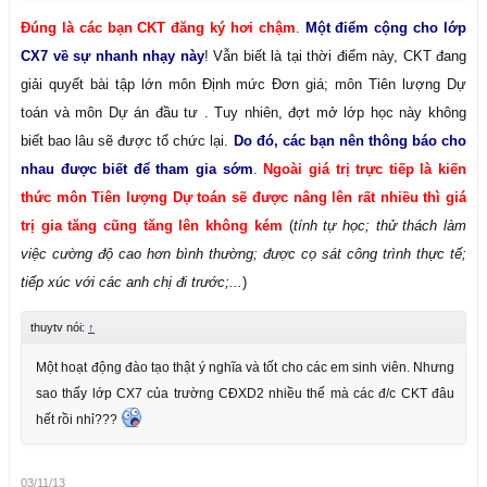
Đúng là các bạn CKT đăng ký hơi chậm
.
Một điểm cộng cho l
ớp
CX7 về sự nhanh nhạy này
! Vẫn biết là tại thời điểm này, CKT đang
giải quyết bài tập lớn môn Định mức Đơn giá; môn Tiên lượng Dự
toán và môn Dự án đầu tư . Tuy nhiên, đợt mở lớp học này không
biết bao lâu sẽ được tổ chức lại.
Do đó, các bạn nên thông báo cho
nhau được biết để tham gia sớm
.
Ngoài giá trị trực tiếp là kiến
thức môn Tiên lượng Dự toán sẽ được nâng lên rất nhiều thì giá
trị gia tăng cũng tăng lên không kém
(
tính tự học; thử thách làm
việc cường độ cao hơn bình thường; được cọ sát công trình thực tế;
tiếp xúc với các anh chị đi trước;...
)
thuytv nói:
↑
Một hoạt động đào tạo thật ý nghĩa và tốt cho các em sinh viên. Nhưng
sao thấy lớp CX7 của trường CĐXD2 nhiều thế mà các đ/c CKT đâu
hết rồi nhỉ???
03/11/13