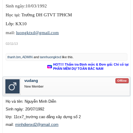
Sinh ngày:10/03/1992
Học tại: Trường DH GTVT TPHCM
Lớp: KX10
mail:
luongktxd@gmail.com
02/11/13
thanh.bm
,
ADMIN
and
tannhuongktxd
like this.
HOT!!! Thẩm tra Định mức & Đơn giá: Chỉ có tại
PHẦN MỀM DỰ TOÁN BẮC NAM
vudang
Offline
New Member
Họ và tên: Nguyễn Minh Diễn
Sinh ngày: 20/07/1992
lớp: 11cx7_trường cao đẳng xây dựng số 2
mail:
minhdienxd2@gmail.com