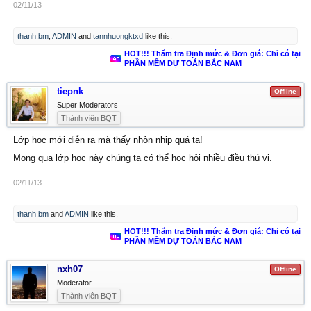
02/11/13
thanh.bm
,
ADMIN
and
tannhuongktxd
like this.
HOT!!! Thẩm tra Định mức & Đơn giá: Chỉ có tại
PHẦN MỀM DỰ TOÁN BẮC NAM
tiepnk
Offline
Super Moderators
Thành viên BQT
Lớp học mới diễn ra mà thấy nhộn nhịp quá ta!
Mong qua lớp học này chúng ta có thể học hỏi nhiều điều thú vị.
02/11/13
thanh.bm
and
ADMIN
like this.
HOT!!! Thẩm tra Định mức & Đơn giá: Chỉ có tại
PHẦN MỀM DỰ TOÁN BẮC NAM
nxh07
Offline
Moderator
Thành viên BQT