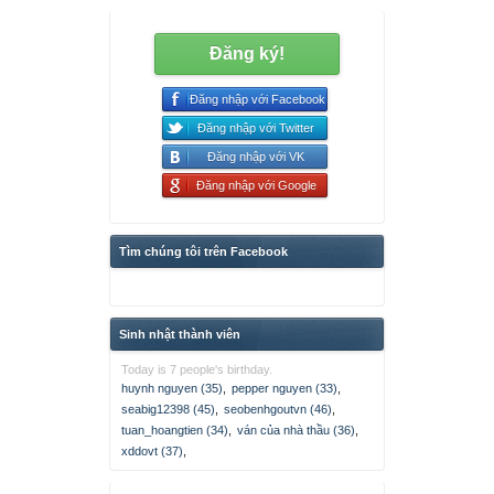
Đăng ký!
Đăng nhập với Facebook
Đăng nhập với Twitter
Đăng nhập với VK
Đăng nhập với Google
Tìm chúng tôi trên Facebook
Sinh nhật thành viên
Today is 7 people's birthday.
huynh nguyen (35)
,
pepper nguyen (33)
,
seabig12398 (45)
,
seobenhgoutvn (46)
,
tuan_hoangtien (34)
,
ván của nhà thầu (36)
,
xddovt (37)
,