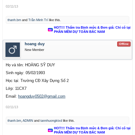
02/11/13
thanh.bm
and
Trần Minh Trí
like this.
HOT!!! Thẩm tra Định mức & Đơn giá: Chỉ có tại
PHẦN MỀM DỰ TOÁN BẮC NAM
hoang duy
Offline
New Member
Họ và tên: HOÀNG SỸ DUY
Sinh ngày: 05/02/1993
Học tại: Trường CĐ Xây Dựng Số 2
Lớp: 11CX7
Email:
h
oangduy0502@gmail.com
02/11/13
thanh.bm
,
ADMIN
and
tannhuongktxd
like this.
HOT!!! Thẩm tra Định mức & Đơn giá: Chỉ có tại
PHẦN MỀM DỰ TOÁN BẮC NAM