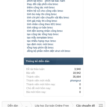
phím tắt bnsc
phím tắt bắc nam
thay đổi cấp phối vữa bnsc
thêm công tác mới bnsc
thêm hệ số cho công việc bnsc
tính bù máy thi công bnsc
tính chi phí vận chuyển vật liệu bnsc
tính giá máy thi công bnsc
tính nhân công theo tt01 bnsc
tính năng cơ bản bnsc
tính tiền lương nhân công bnsc
tạo công tác tổng hợp bnsc
tạo mẫu template bnsc
tạo nhiều hạng mục bnsc
tạo định mức mới bnsc
tổng hợp phím tắt bnsc
đồng bộ phần mềm diệt virut với bnsc
Thống kê diễn đàn
Đề tài thảo luận:
3,940
Bài viết:
18,942
Thành viên:
35,664
Thành viên mới nhất:
phongvui
Thành viên mới hôm nay:
0
Chủ đề mới hôm nay:
0
Bài mới hôm nay:
0
Diễn đàn
...
Lớp học Dự toán Online Free
Các chuyên đề