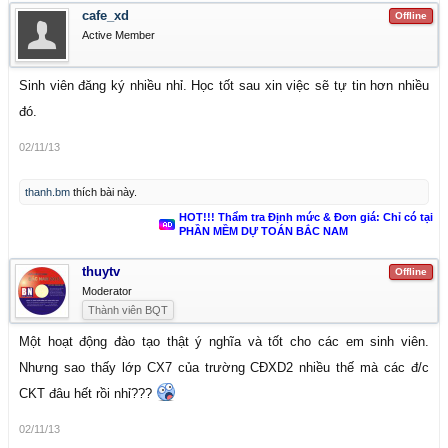
cafe_xd
Offline
Active Member
Sinh viên đăng ký nhiều nhỉ. Học tốt sau xin việc sẽ tự tin hơn nhiều
đó.
02/11/13
thanh.bm
thích bài này.
HOT!!! Thẩm tra Định mức & Đơn giá: Chỉ có tại
PHẦN MỀM DỰ TOÁN BẮC NAM
thuytv
Offline
Moderator
Thành viên BQT
Một hoạt động đào tạo thật ý nghĩa và tốt cho các em sinh viên.
Nhưng sao thấy lớp CX7 của trường CĐXD2 nhiều thế mà các đ/c
CKT đâu hết rồi nhỉ???
02/11/13