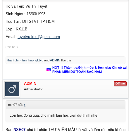
Họ và Tên: Vũ Thị Tuyết
Sinh Ngày : 15/03/1993
Học Tại : ĐH GTVT TP HCM
Lớp : KX11B
Email:
tuyetvu.ktxd@gmail.com
02/11/13
thanh.bm
,
tannhuongktxd
and
ADMIN
like this.
HOT!!! Thẩm tra Định mức & Đơn giá: Chỉ có tại
PHẦN MỀM DỰ TOÁN BẮC NAM
ADMIN
Offline
Administrator
nxh07 nói:
↑
Lớp học đông quá, cho mình làm học viên dự thính nhé.
Bạn
NXH07
chủ trì phần THƯ VIỆN MẪU là vất vả lắm rồi, nếu không