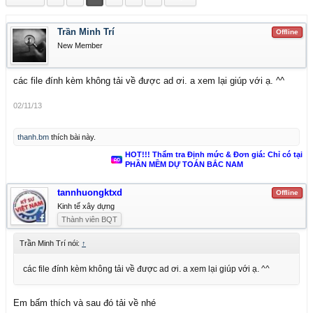
Trần Minh Trí
Offline
New Member
các file đính kèm không tải về được ad ơi. a xem lại giúp với ạ. ^^
02/11/13
thanh.bm
thích bài này.
HOT!!! Thẩm tra Định mức & Đơn giá: Chỉ có tại
PHẦN MỀM DỰ TOÁN BẮC NAM
tannhuongktxd
Offline
Kinh tế xây dựng
Thành viên BQT
Trần Minh Trí nói:
↑
các file đính kèm không tải về được ad ơi. a xem lại giúp với ạ. ^^
Em bấm thích và sau đó tải về nhé