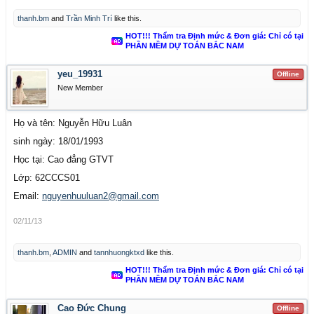
thanh.bm
and
Trần Minh Trí
like this.
HOT!!! Thẩm tra Định mức & Đơn giá: Chỉ có tại
PHẦN MỀM DỰ TOÁN BẮC NAM
yeu_19931
Offline
New Member
Họ và tên: Nguyễn Hữu Luân
sinh ngày: 18/01/1993
Học tại: Cao đẳng GTVT
Lớp: 62CCCS01
Email:
nguyenhuuluan2@gmail.com
02/11/13
thanh.bm
,
ADMIN
and
tannhuongktxd
like this.
HOT!!! Thẩm tra Định mức & Đơn giá: Chỉ có tại
PHẦN MỀM DỰ TOÁN BẮC NAM
Cao Đức Chung
Offline