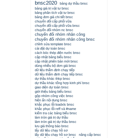
bnsc2020
bảng dự thầu bnsc
bảng giá trị vật tư bnsc
bảng phân tích vật tư bnsc
bảng đơn giá chi tiết bnsc
chuyển đổi cấp phối vữa
chuyển đổi cấp phối vữa bnsc
chuyển đổi nhóm nc bnsc
chuyển đổi nhóm nhân công
chuyển đổi nhóm nhân công bnsc
chỉnh sửa template bnsc
cài đặt dự toán bnsc
cách bóc thép điện nước bnsc
cập nhật bảng biểu bnsc
cập nhật phiên bản mới bnsc
dùng nhiều bộ đơn giá bnsc
dữ liệu thẩm định chạy tiếp
dữ liệu thẩm định chạy tiếp bnsc
dự thầu khác thkp bnsc
dự thầu khác tổng hợp kinh phí bnsc
giao diện dự toán bnsc
giới thiệu bảng biểu bnsc
gộp nhóm công việc bnsc
hiện ẩn nội dung bnsc
khắc phục lỗi loadxls bnsc
khắc phục lỗi reff và #name
kiểm tra các bảng biểu bnsc
làm tròn giá trị dự thầu
làm tròn giá trị dự thầu bnsc
lưu giá thông báo bnsc
lấy dữ liệu chạy hồ sơ
lấy dữ liệu chạy hồ sơ bnsc
nâng cấp bnsc