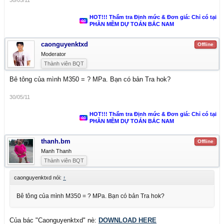
30/05/11
HOT!!! Thẩm tra Định mức & Đơn giá: Chỉ có tại
PHẦN MỀM DỰ TOÁN BẮC NAM
caonguyenktxd
Offline
Moderator
:001 (71):
Thành viên BQT
Bê tông của mình M350 = ? MPa. Bạn có bản Tra hok?
30/05/11
HOT!!! Thẩm tra Định mức & Đơn giá: Chỉ có tại
PHẦN MỀM DỰ TOÁN BẮC NAM
thanh.bm
Offline
Manh Thanh
Thành viên BQT
caonguyenktxd nói:
↑
Bê tông của mình M350 = ? MPa. Bạn có bản Tra hok?
Của bác "Caonguyenktxd" nè:
DOWNLOAD HERE