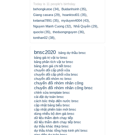
Today is 11 people's birthday.
behongkutoe (34)
,
Buidanhsinh (35)
,
Giang casara (29)
,
hoanktxd01 (35)
,
kelamat7891 (35)
,
myduyen4004 (43)
,
Nguyen Manh Cuong (32)
,
Nhã Quyên (29)
,
quocloi (35)
,
theduongnguyen (36)
,
tonthan02 (38)
,
bnsc2020
bảng dự thầu bnsc
bảng giá trị vật tư bnsc
bảng phân tích vật tư bnsc
bảng đơn giá chi tiết bnsc
chuyển đổi cấp phối vữa
chuyển đổi cấp phối vữa bnsc
chuyển đổi nhóm nc bnsc
chuyển đổi nhóm nhân công
chuyển đổi nhóm nhân công bnsc
chỉnh sửa template bnsc
cài đặt dự toán bnsc
cách bóc thép điện nước bnsc
cập nhật bảng biểu bnsc
cập nhật phiên bản mới bnsc
dùng nhiều bộ đơn giá bnsc
dữ liệu thẩm định chạy tiếp
dữ liệu thẩm định chạy tiếp bnsc
dự thầu khác thkp bnsc
dự thầu khác tổng hợp kinh phí bnsc
giao diện dự toán bnsc