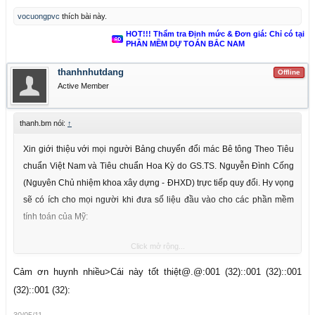
vocuongpvc
thích bài này.
HOT!!! Thẩm tra Định mức & Đơn giá: Chỉ có tại
PHẦN MỀM DỰ TOÁN BẮC NAM
thanhnhutdang
Offline
Active Member
thanh.bm nói:
↑
Xin giới thiệu với mọi người Bảng chuyển đổi mác Bê tông Theo Tiêu
chuẩn Việt Nam và Tiêu chuẩn Hoa Kỳ do GS.TS. Nguyễn Đình Cống
(Nguyên Chủ nhiệm khoa xây dựng - ĐHXD) trực tiếp quy đổi. Hy vọng
sẽ có ích cho mọi người khi đưa số liệu đầu vào cho các phần mềm
tính toán của Mỹ:
Click mở rộng...
Cảm ơn huynh nhiều>Cái này tốt thiệt@.@:001 (32)::001 (32)::001
(32)::001 (32):