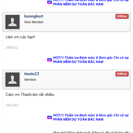
HOT!!! Thẩm tra Định mức & Đơn giá: Chỉ có tại
PHẦN MỀM DỰ TOÁN BẮC NAM
kuongkurt
Offline
New Member
cảm ơn các bạn!
24/02/12
HOT!!! Thẩm tra Định mức & Đơn giá: Chỉ có tại
PHẦN MỀM DỰ TOÁN BẮC NAM
tieutu13
Offline
Member
Cảm ơn Thanh.bm rất nhiều
18/12/13
HOT!!! Thẩm tra Định mức & Đơn giá: Chỉ có tại
PHẦN MỀM DỰ TOÁN BẮC NAM
(Bạn phải Đăng nhập hoặc Đăng ký để trả lời bài viết.)