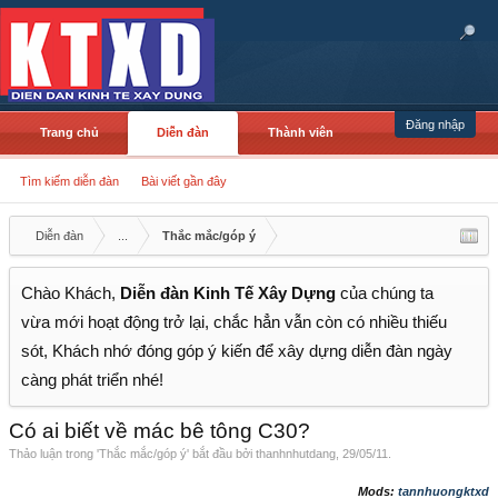
Đăng nhập
Trang chủ
Diễn đàn
Thành viên
Tìm kiếm diễn đàn
Bài viết gần đây
Diễn đàn
...
Thắc mắc/góp ý
Chào Khách,
Diễn đàn Kinh Tế Xây Dựng
của chúng ta
vừa mới hoạt động trở lại, chắc hẳn vẫn còn có nhiều thiếu
sót, Khách nhớ đóng góp ý kiến để xây dựng diễn đàn ngày
càng phát triển nhé!
Có ai biết về mác bê tông C30?
Thảo luận trong '
Thắc mắc/góp ý
' bắt đầu bởi
thanhnhutdang
,
29/05/11
.
Mods:
tannhuongktxd