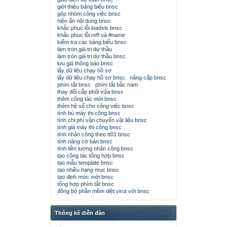
giới thiệu bảng biểu bnsc
gộp nhóm công việc bnsc
hiện ẩn nội dung bnsc
khắc phục lỗi loadxls bnsc
khắc phục lỗi reff và #name
kiểm tra các bảng biểu bnsc
làm tròn giá trị dự thầu
làm tròn giá trị dự thầu bnsc
lưu giá thông báo bnsc
lấy dữ liệu chạy hồ sơ
lấy dữ liệu chạy hồ sơ bnsc
nâng cấp bnsc
phím tắt bnsc
phím tắt bắc nam
thay đổi cấp phối vữa bnsc
thêm công tác mới bnsc
thêm hệ số cho công việc bnsc
tính bù máy thi công bnsc
tính chi phí vận chuyển vật liệu bnsc
tính giá máy thi công bnsc
tính nhân công theo tt01 bnsc
tính năng cơ bản bnsc
tính tiền lương nhân công bnsc
tạo công tác tổng hợp bnsc
tạo mẫu template bnsc
tạo nhiều hạng mục bnsc
tạo định mức mới bnsc
tổng hợp phím tắt bnsc
đồng bộ phần mềm diệt virut với bnsc
Thống kê diễn đàn