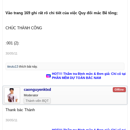
Vào trang 169 ghi rất rõ chi tiết của việc Quy đổi mác Bê tông;
CHÚC THÀNH CÔNG
:001 (2):
30/05/11
tieutu13
thích bài này.
HOT!!! Thẩm tra Định mức & Đơn giá: Chỉ có tại
PHẦN MỀM DỰ TOÁN BẮC NAM
caonguyenktxd
Offline
Moderator
Thành viên BQT
Thank bác Thành
30/05/11