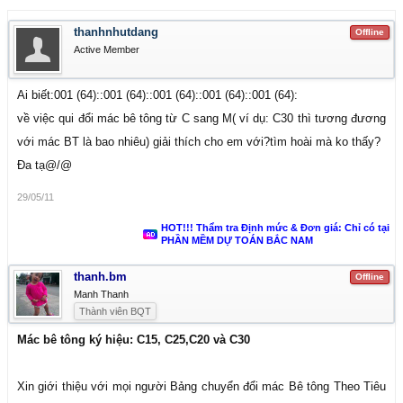
thanhnhutdang
Offline
Active Member
Ai biết:001 (64)::001 (64)::001 (64)::001 (64)::001 (64):
về việc qui đổi mác bê tông từ C sang M( ví dụ: C30 thì tương đương
với mác BT là bao nhiêu) giải thích cho em với?tìm hoài mà ko thấy?
Đa tạ@/@
29/05/11
HOT!!! Thẩm tra Định mức & Đơn giá: Chỉ có tại
PHẦN MỀM DỰ TOÁN BẮC NAM
thanh.bm
Offline
Manh Thanh
Thành viên BQT
Mác bê tông ký hiệu: C15, C25,C20 và C30
Xin giới thiệu với mọi người Bảng chuyển đổi mác Bê tông Theo Tiêu