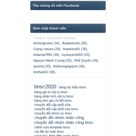
Tìm chúng tôi trên Facebook
Sinh nhật thành viên
Today is 11 people's birthday.
behongkutoe (34)
,
Buidanhsinh (35)
,
Giang casara (29)
,
hoanktxd01 (35)
,
kelamat7891 (35)
,
myduyen4004 (43)
,
Nguyen Manh Cuong (32)
,
Nhã Quyên (29)
,
quocloi (35)
,
theduongnguyen (36)
,
tonthan02 (38)
,
bnsc2020
bảng dự thầu bnsc
bảng giá trị vật tư bnsc
bảng phân tích vật tư bnsc
bảng đơn giá chi tiết bnsc
chuyển đổi cấp phối vữa
chuyển đổi cấp phối vữa bnsc
chuyển đổi nhóm nc bnsc
chuyển đổi nhóm nhân công
chuyển đổi nhóm nhân công bnsc
chỉnh sửa template bnsc
cài đặt dự toán bnsc
cách bóc thép điện nước bnsc