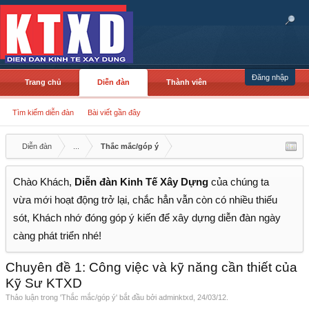
Đăng nhập
Trang chủ
Diễn đàn
Thành viên
Tìm kiếm diễn đàn
Bài viết gần đây
Diễn đàn
...
Thắc mắc/góp ý
Chào Khách,
Diễn đàn Kinh Tế Xây Dựng
của chúng ta
vừa mới hoạt động trở lại, chắc hẳn vẫn còn có nhiều thiếu
sót, Khách nhớ đóng góp ý kiến để xây dựng diễn đàn ngày
càng phát triển nhé!
Chuyên đề 1: Công việc và kỹ năng cần thiết của
Kỹ Sư KTXD
Thảo luận trong '
Thắc mắc/góp ý
' bắt đầu bởi
adminktxd
,
24/03/12
.