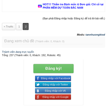
HOT!!! Thẩm tra Định mức & Đơn giá: Chỉ có tại
PHẦN MỀM DỰ TOÁN BẮC NAM
(Bạn phải Đăng nhập hoặc Đăng ký để trả lời bài viết.)
< Trước
1
2
Mods:
tannhuongktxd
Đang xem chủ đề
(Thành viên: 0, Khách: 0)
Thành viên đang trực tuyến
Tổng: 237 (Thành viên: 0, Khách: 192, Robots: 45)
Đăng ký!
Đăng nhập với Facebook
Đăng nhập với Twitter
Đăng nhập với VK
Đăng nhập với Google