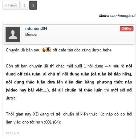
< Trước
1
2
Mods:
tannhuongktxd
ndchien304
Offline
Member
Chuyên đề bàn sau
off cafe tán dóc cũng được hehe
Còn off bàn chuyên đề thì chắc mỗi buổi 1 nội dung ---> nêu rõ
nội
dung off của tuần, ai chủ trì nội dung tuần (cả tuần kế tiếp nữa),
nội dung thảo luận đưa lên diễn đàn bằng phương thức nào
(video hay bài viết,...), để all chuẩn bị thảo luận
thì mới sôi nổi
được
Thời gian này XD đang trì trệ, chuẩn bị kiến thức lúc nào có cơ hội
làm việc cho tốt hơn :001 (64):
21/05/12