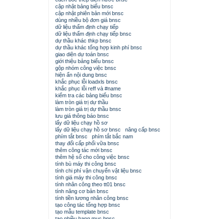
cập nhật bảng biểu bnsc
cập nhật phiên bản mới bnsc
dùng nhiều bộ đơn giá bnsc
dữ liệu thẩm định chạy tiếp
dữ liệu thẩm định chạy tiếp bnsc
dự thầu khác thkp bnsc
dự thầu khác tổng hợp kinh phí bnsc
giao diện dự toán bnsc
giới thiệu bảng biểu bnsc
gộp nhóm công việc bnsc
hiện ẩn nội dung bnsc
khắc phục lỗi loadxls bnsc
khắc phục lỗi reff và #name
kiểm tra các bảng biểu bnsc
làm tròn giá trị dự thầu
làm tròn giá trị dự thầu bnsc
lưu giá thông báo bnsc
lấy dữ liệu chạy hồ sơ
lấy dữ liệu chạy hồ sơ bnsc
nâng cấp bnsc
phím tắt bnsc
phím tắt bắc nam
thay đổi cấp phối vữa bnsc
thêm công tác mới bnsc
thêm hệ số cho công việc bnsc
tính bù máy thi công bnsc
tính chi phí vận chuyển vật liệu bnsc
tính giá máy thi công bnsc
tính nhân công theo tt01 bnsc
tính năng cơ bản bnsc
tính tiền lương nhân công bnsc
tạo công tác tổng hợp bnsc
tạo mẫu template bnsc
tạo nhiều hạng mục bnsc