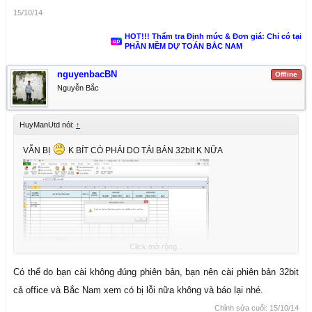
15/10/14
HOT!!! Thẩm tra Định mức & Đơn giá: Chỉ có tại
PHẦN MỀM DỰ TOÁN BẮC NAM
nguyenbacBN
Offline
Nguyễn Bắc
HuyManUtd nói:
↑
VẪN BỊ
K BÍT CÓ PHẢI DO TẢI BẢN 32bit K NỮA
Click mở rộng...
Có thể do bạn cài không đúng phiên bản, bạn nên cài phiên bản 32bit
cả office và Bắc Nam xem có bị lỗi nữa không và báo lại nhé.
Chỉnh sửa cuối:
15/10/14