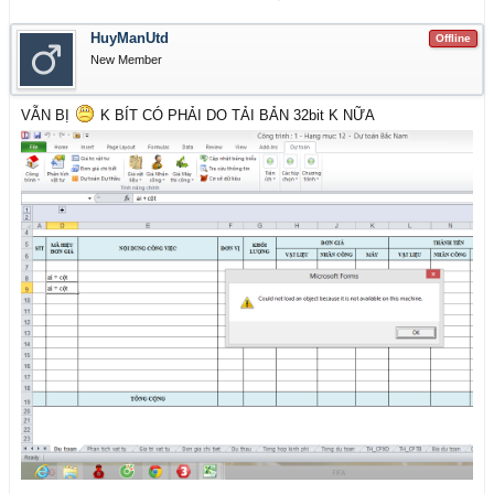
HuyManUtd
Offline
New Member
VẪN BỊ
K BÍT CÓ PHẢI DO TẢI BẢN 32bit K NỮA