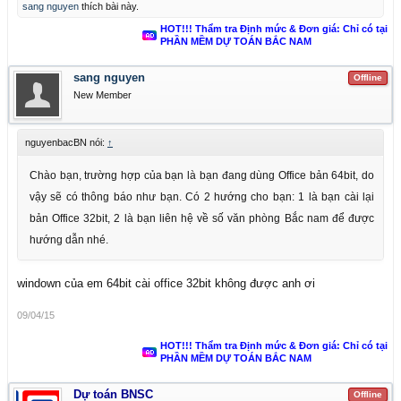
sang nguyen
thích bài này.
HOT!!! Thẩm tra Định mức & Đơn giá: Chỉ có tại
PHẦN MỀM DỰ TOÁN BẮC NAM
sang nguyen
Offline
New Member
nguyenbacBN nói:
↑
Chào bạn, trường hợp của bạn là bạn đang dùng Office bản 64bit, do
vậy sẽ có thông báo như bạn. Có 2 hướng cho bạn: 1 là bạn cài lại
bản Office 32bit, 2 là bạn liên hệ về số văn phòng Bắc nam để được
hướng dẫn nhé.
windown của em 64bit cài office 32bit không được anh ơi
09/04/15
HOT!!! Thẩm tra Định mức & Đơn giá: Chỉ có tại
PHẦN MỀM DỰ TOÁN BẮC NAM
Dự toán BNSC
Offline