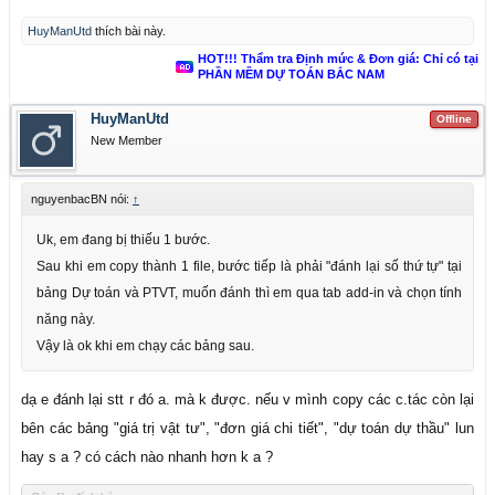
HuyManUtd
thích bài này.
HOT!!! Thẩm tra Định mức & Đơn giá: Chỉ có tại
PHẦN MỀM DỰ TOÁN BẮC NAM
HuyManUtd
Offline
New Member
nguyenbacBN nói:
↑
Uk, em đang bị thiếu 1 bước.
Sau khi em copy thành 1 file, bước tiếp là phải "đánh lại số thứ tự" tại
bảng Dự toán và PTVT, muốn đánh thì em qua tab add-in và chọn tính
năng này.
Vậy là ok khi em chạy các bảng sau.
dạ e đánh lại stt r đó a. mà k được. nếu v mình copy các c.tác còn lại
bên các bảng "giá trị vật tư", "đơn giá chi tiết", "dự toán dự thầu" lun
hay s a ? có cách nào nhanh hơn k a ?