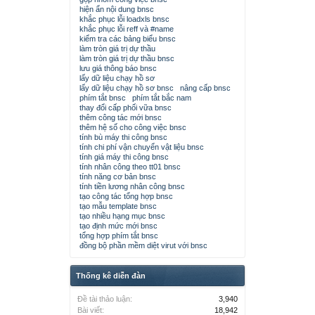
hiện ẩn nội dung bnsc
khắc phục lỗi loadxls bnsc
khắc phục lỗi reff và #name
kiểm tra các bảng biểu bnsc
làm tròn giá trị dự thầu
làm tròn giá trị dự thầu bnsc
lưu giá thông báo bnsc
lấy dữ liệu chạy hồ sơ
lấy dữ liệu chạy hồ sơ bnsc
nâng cấp bnsc
phím tắt bnsc
phím tắt bắc nam
thay đổi cấp phối vữa bnsc
thêm công tác mới bnsc
thêm hệ số cho công việc bnsc
tính bù máy thi công bnsc
tính chi phí vận chuyển vật liệu bnsc
tính giá máy thi công bnsc
tính nhân công theo tt01 bnsc
tính năng cơ bản bnsc
tính tiền lương nhân công bnsc
tạo công tác tổng hợp bnsc
tạo mẫu template bnsc
tạo nhiều hạng mục bnsc
tạo định mức mới bnsc
tổng hợp phím tắt bnsc
đồng bộ phần mềm diệt virut với bnsc
Thống kê diễn đàn
Đề tài thảo luận:
3,940
Bài viết:
18,942