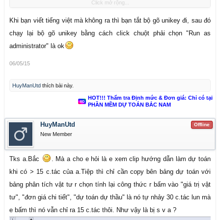
Click mở rộng...
Khi bạn viết tiếng việt mà không ra thì bạn tắt bộ gõ unikey đi, sau đó
chạy lại bộ gõ unikey bằng cách click chuột phải chọn "Run as
administrator" là ok
06/05/15
HuyManUtd
thích bài này.
HOT!!! Thẩm tra Định mức & Đơn giá: Chỉ có tại
PHẦN MỀM DỰ TOÁN BẮC NAM
HuyManUtd
Offline
New Member
Tks a.Bắc
. Mà a cho e hỏi là e xem clip hướng dẫn làm dự toán
khi có > 15 c.tác của a.Tiệp thì chỉ cần copy bên bảng dự toán với
bảng phân tích vật tư r chọn tính lại công thức r bấm vào "giá trị vật
tư", "đơn giá chi tiết", "dự toán dự thầu" là nó tự nhảy 30 c.tác lun mà
e bấm thì nó vẫn chỉ ra 15 c.tác thôi. Như vậy là bị s v a ?