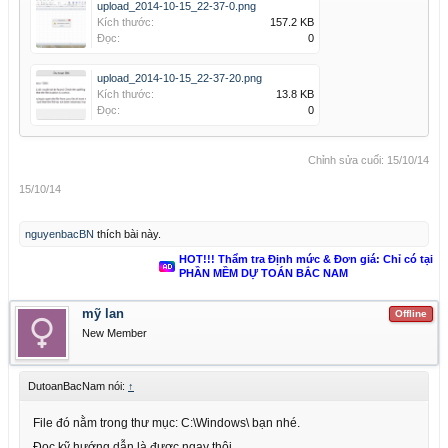
upload_2014-10-15_22-37-0.png
Kích thước:
157.2 KB
Đọc:
0
upload_2014-10-15_22-37-20.png
Kích thước:
13.8 KB
Đọc:
0
Chỉnh sửa cuối:
15/10/14
15/10/14
nguyenbacBN
thích bài này.
HOT!!! Thẩm tra Định mức & Đơn giá: Chỉ có tại
PHẦN MỀM DỰ TOÁN BẮC NAM
mỹ lan
Offline
New Member
DutoanBacNam nói:
↑
File đó nằm trong thư mục: C:\Windows\ bạn nhé.
Đọc kỹ hướng dẫn là được ngay thôi.