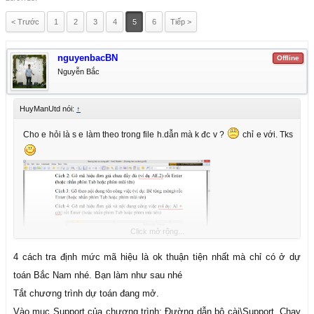
< Trước
1
2
3
4
5
6
Tiếp >
nguyenbacBN
Offline
Nguyễn Bắc
HuyManUtd nói:
↑
Cho e hỏi là s e làm theo trong file h.dẫn mà k đc v ?
chỉ e với. Tks
Click mở rộng...
4 cách tra định mức mã hiệu là ok thuận tiện nhất mà chỉ có ở dự
toán Bắc Nam nhé. Bạn làm như sau nhé
Tắt chương trình dự toán đang mở.
Vào mục Support của chương trình: Đường dẫn bộ cài\Support. Chạy