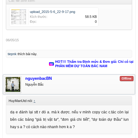
Các file đính kèm:
upload_2015-5-6_22-9-17.png
Kích thước:
58.5 KB
Đọc:
0
06/05/15
tiepnk
thích bài này.
HOT!!! Thẩm tra Định mức & Đơn giá: Chỉ có tại
PHẦN MỀM DỰ TOÁN BẮC NAM
nguyenbacBN
Offline
Nguyễn Bắc
HuyManUtd nói:
↑
dạ e đánh lại stt r đó a. mà k được. nếu v mình copy các c.tác còn lại
bên các bảng "giá trị vật tư", "đơn giá chi tiết", "dự toán dự thầu" lun
hay s a ? có cách nào nhanh hơn k a ?