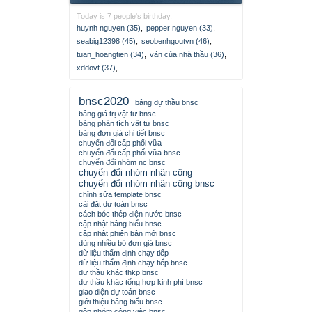
Today is 7 people's birthday.
huynh nguyen (35)
,
pepper nguyen (33)
,
seabig12398 (45)
,
seobenhgoutvn (46)
,
tuan_hoangtien (34)
,
ván của nhà thầu (36)
,
xddovt (37)
,
bnsc2020
bảng dự thầu bnsc
bảng giá trị vật tư bnsc
bảng phân tích vật tư bnsc
bảng đơn giá chi tiết bnsc
chuyển đổi cấp phối vữa
chuyển đổi cấp phối vữa bnsc
chuyển đổi nhóm nc bnsc
chuyển đổi nhóm nhân công
chuyển đổi nhóm nhân công bnsc
chỉnh sửa template bnsc
cài đặt dự toán bnsc
cách bóc thép điện nước bnsc
cập nhật bảng biểu bnsc
cập nhật phiên bản mới bnsc
dùng nhiều bộ đơn giá bnsc
dữ liệu thẩm định chạy tiếp
dữ liệu thẩm định chạy tiếp bnsc
dự thầu khác thkp bnsc
dự thầu khác tổng hợp kinh phí bnsc
giao diện dự toán bnsc
giới thiệu bảng biểu bnsc
gộp nhóm công việc bnsc