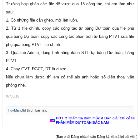
Trường hợp ghép các file để vượt qua 15 công tác, thì em làm như
sau:
1. Có những file cần ghép, mở lên luôn.
2. Từ 1 file chính, copy các công tác từ bảng Dự toán của file phụ
qua bảng Dự toán, copy các công tác phân tích từ bảng PTVT của file
phụ qua bảng PTVT file chính.
3. Qua tab Add-in, dùng tính năng đánh STT tại bảng Dự toán, bảng
PTVT
4. Chạy GVT, ĐGCT, DT là được
Nếu chưa làm được thì em có thể alo anh hoặc số điện thoại văn
phòng nhé.
07/05/15
HuyManUtd
thích bài này.
HOT!!! Thẩm tra Định mức & Đơn giá: Chỉ có tại
PHẦN MỀM DỰ TOÁN BẮC NAM
(Bạn phải Đăng nhập hoặc Đăng ký để trả lời bài viết.)