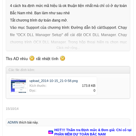
4 cách tra định mức mã hiệu là ok thuận tiện nhất mà chỉ có ở dự toán
Bắc Nam nhé. Bạn làm như sau nhé
Tắt chương trình dự toán đang mở.
Vào mục Support của chương trình: Đường dẫn bộ cài\Support. Chạy
file "OCX DLL Manager Setup" để cài đặt OCX DLL Manager. Chạy
chương trình OCX DLL Manager. Trong hộp thoại hiện ra chọn mục
Click mở rộng...
"Register OCX/DLL".
Đánh dấu kiểm vào mục "OCX", bạn chọn Brownse và dẫn đường dẫn
Tks AD nhìu
rất nhiệt tình
đến file "iGrid.ocx" tại đường dẫn "C:\Windows\System32\Igrid.ocx"
Các file đính kèm:
Sau đó chọn Register, nếu hiện thông báo: The Dll file has been
registed successfully là ok nhé.
upload_2014-10-15_21-0-58.png
Kích thước:
173.8 KB
Đọc:
0
15/10/14
ADMIN
thích bài này.
HOT!!! Thẩm tra Định mức & Đơn giá: Chỉ có tại
PHẦN MỀM DỰ TOÁN BẮC NAM