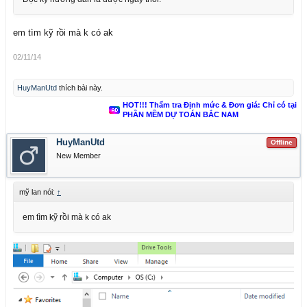
em tìm kỹ rồi mà k có ak
02/11/14
HuyManUtd
thích bài này.
HOT!!! Thẩm tra Định mức & Đơn giá: Chỉ có tại
PHẦN MỀM DỰ TOÁN BẮC NAM
HuyManUtd
Offline
New Member
mỹ lan nói:
↑
em tìm kỹ rồi mà k có ak