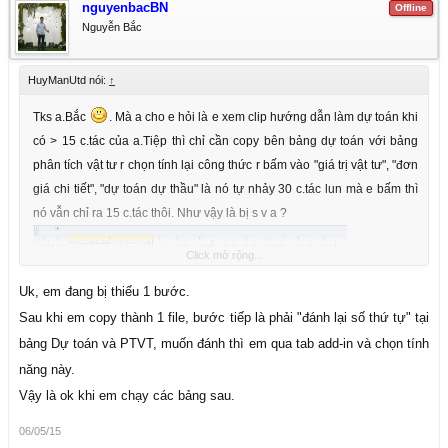
nguyenbacBN
Offline
Nguyễn Bắc
HuyManUtd nói:
↑
Tks a.Bắc
. Mà a cho e hỏi là e xem clip hướng dẫn làm dự toán khi
có > 15 c.tác của a.Tiệp thì chỉ cần copy bên bảng dự toán với bảng
phân tích vật tư r chọn tính lại công thức r bấm vào "giá trị vật tư", "đơn
giá chi tiết", "dự toán dự thầu" là nó tự nhảy 30 c.tác lun mà e bấm thì
nó vẫn chỉ ra 15 c.tác thôi. Như vậy là bị s v a ?
Click mở rộng...
Uk, em đang bị thiếu 1 bước.
Sau khi em copy thành 1 file, bước tiếp là phải "đánh lại số thứ tự" tại
bảng Dự toán và PTVT, muốn đánh thì em qua tab add-in và chọn tính
năng này.
Vậy là ok khi em chạy các bảng sau.
06/05/15