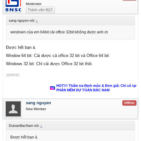
Moderator
Thành viên BQT
sang nguyen nói:
↑
windown của em 64bit cài office 32bit không được anh ơi
Được hết bạn à.
Window 64 bit: Cài được cả office 32 bit và Office 64 bit
Windows 32 bit: Chỉ cải được Office 32 bit thôi.
10/04/15
HOT!!! Thẩm tra Định mức & Đơn giá: Chỉ có tại
PHẦN MỀM DỰ TOÁN BẮC NAM
sang nguyen
Offline
New Member
DutoanBacNam nói:
↑
Được hết bạn à.