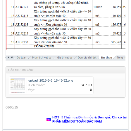
Các file đính kèm:
upload_2015-5-6_18-43-32.png
Kích thước:
84.7 KB
Đọc:
0
06/05/15
HOT!!! Thẩm tra Định mức & Đơn giá: Chỉ có tại
PHẦN MỀM DỰ TOÁN BẮC NAM