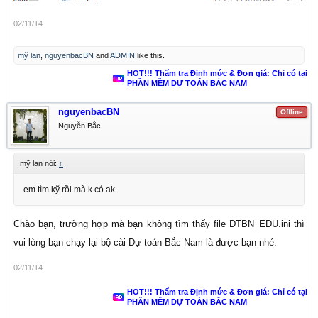
02/11/14
mỹ lan
,
nguyenbacBN
and
ADMIN
like this.
HOT!!! Thẩm tra Định mức & Đơn giá: Chỉ có tại
PHẦN MỀM DỰ TOÁN BẮC NAM
nguyenbacBN
Offline
Nguyễn Bắc
mỹ lan nói:
↑
em tìm kỹ rồi mà k có ak
Chào bạn, trường hợp mà bạn không tìm thấy file DTBN_EDU.ini thì
vui lòng bạn chạy lại bộ cài Dự toán Bắc Nam là được bạn nhé.
02/11/14
HOT!!! Thẩm tra Định mức & Đơn giá: Chỉ có tại
PHẦN MỀM DỰ TOÁN BẮC NAM