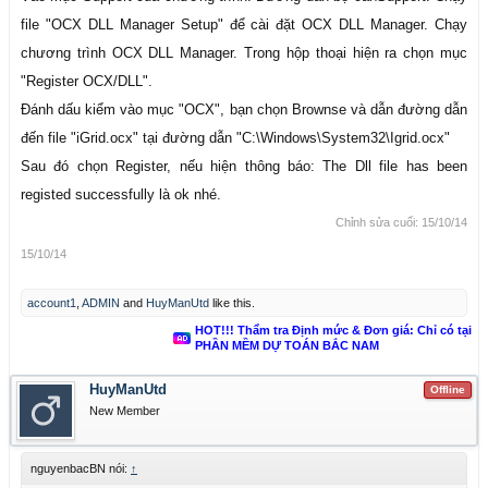
file "OCX DLL Manager Setup" để cài đặt OCX DLL Manager. Chạy
chương trình OCX DLL Manager. Trong hộp thoại hiện ra chọn mục
"Register OCX/DLL".
Đánh dấu kiểm vào mục "OCX", bạn chọn Brownse và dẫn đường dẫn
đến file "iGrid.ocx" tại đường dẫn "C:\Windows\System32\Igrid.ocx"
Sau đó chọn Register, nếu hiện thông báo: The Dll file has been
registed successfully là ok nhé.
Chỉnh sửa cuối:
15/10/14
15/10/14
account1
,
ADMIN
and
HuyManUtd
like this.
HOT!!! Thẩm tra Định mức & Đơn giá: Chỉ có tại
PHẦN MỀM DỰ TOÁN BẮC NAM
HuyManUtd
Offline
New Member
nguyenbacBN nói:
↑