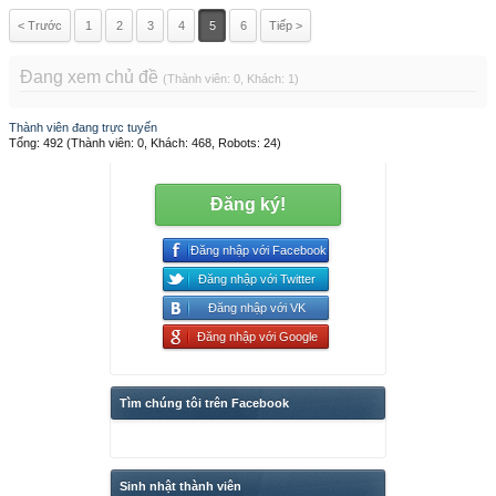
< Trước
1
2
3
4
5
6
Tiếp >
Đang xem chủ đề
(Thành viên: 0, Khách: 1)
Thành viên đang trực tuyến
Tổng: 492 (Thành viên: 0, Khách: 468, Robots: 24)
Đăng ký!
Đăng nhập với Facebook
Đăng nhập với Twitter
Đăng nhập với VK
Đăng nhập với Google
Tìm chúng tôi trên Facebook
Sinh nhật thành viên