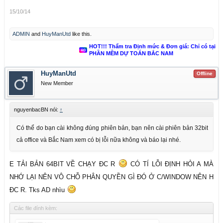
15/10/14
ADMIN
and
HuyManUtd
like this.
HOT!!! Thẩm tra Định mức & Đơn giá: Chỉ có tại
PHẦN MỀM DỰ TOÁN BẮC NAM
HuyManUtd
Offline
New Member
nguyenbacBN nói:
↑
Có thể do bạn cài không đúng phiên bản, bạn nên cài phiên bản 32bit
cả office và Bắc Nam xem có bị lỗi nữa không và báo lại nhé.
E TẢI BẢN 64BIT VỀ CHẠY ĐC R
CÓ TÍ LỖI ĐỊNH HỎI A MÀ
NHỚ LẠI NÊN VÔ CHỖ PHÂN QUYỀN GÌ ĐÓ Ở C/WINDOW NÊN H
ĐC R. Tks AD nhìu
Các file đính kèm: