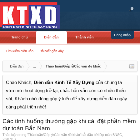
Đăng nhập
Trang chủ
Diễn đàn
Thành viên
Tìm kiếm diễn đàn
Bài viết gần đây
Diễn đàn
...
Thảo luận/Góp ý/Các vấn đề khác
Chào Khách,
Diễn đàn Kinh Tế Xây Dựng
của chúng ta
vừa mới hoạt động trở lại, chắc hẳn vẫn còn có nhiều thiếu
sót, Khách nhớ đóng góp ý kiến để xây dựng diễn đàn ngày
càng phát triển nhé!
Các tình huống thường gặp khi cài đặt phần mềm
dự toán Bắc Nam
Thảo luận trong '
Thảo luận/Góp ý/Các vấn đề khác
' bắt đầu bởi
Dự toán BNSC
,
23/07/13
.