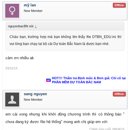
mỹ lan
Offline
New Member
nguyenbacBN nói:
↑
Chào bạn, trường hợp mà bạn không tìm thấy file DTBN_EDU.ini thì
vui lòng bạn chạy lại bộ cài Dự toán Bắc Nam là được bạn nhé.
cảm ơn nhiều ak
03/11/14
HOT!!! Thẩm tra Định mức & Đơn giá: Chỉ có tại
PHẦN MỀM DỰ TOÁN BẮC NAM
sang nguyen
Offline
New Member
em cài xong nhưng khi khởi động chương trình thì có thông báo "
chưa đang ký được file hệ thống" mong anh chị giúp em với
Chỉnh sửa cuối:
08/04/15