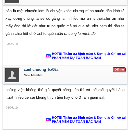
bàn là một chuyện làm là chuyện khác nhưng mình muốn dân kinh tế
xây dựng chúng ta sẽ cố gắng làm nhiều mà ăn ít thôi.chứ ăn như
mấy ông thì lở đất như trung quốc mà nó qua tới việt nam thì dân ta
gánh chịu hết chứ ai.híc quên:
dân ta cũng là mình đó
23/08/10
HOT!!! Thẩm tra Định mức & Đơn giá: Chỉ có tại
PHẦN MỀM DỰ TOÁN BẮC NAM
canhchuong_kx06a
Offline
New Member
những việc không thể giải quyết bằng tiền thì có thể giải quyết bằng
...rất nhiều tiền.ai không thích tiền hãy cho đi làm giám sát
24/08/10
HOT!!! Thẩm tra Định mức & Đơn giá: Chỉ có tại
PHẦN MỀM DỰ TOÁN BẮC NAM