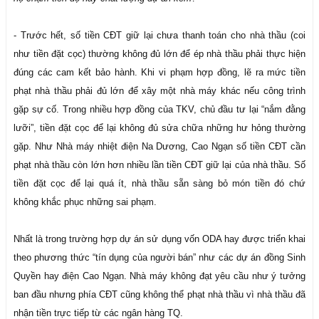
- Trước hết, số tiền CĐT giữ lại chưa thanh toán cho nhà thầu (coi
như tiền đặt cọc) thường không đủ lớn để ép nhà thầu phải thực hiện
đúng các cam kết bảo hành. Khi vi phạm hợp đồng, lẽ ra mức tiền
phạt nhà thầu phải đủ lớn để xây một nhà máy khác nếu công trình
gặp sự cố. Trong nhiều hợp đồng của TKV, chủ đầu tư lại “nắm đằng
lưỡi”, tiền đặt cọc để lại không đủ sửa chữa những hư hỏng thường
gặp. Như Nhà máy nhiệt điện Na Dương, Cao Ngạn số tiền CĐT cần
phạt nhà thầu còn lớn hơn nhiều lần tiền CĐT giữ lại của nhà thầu. Số
tiền đặt cọc để lại quá ít, nhà thầu sẵn sàng bỏ món tiền đó chứ
không khắc phục những sai phạm.
Nhất là trong trường hợp dự án sử dụng vốn ODA hay được triển khai
theo phương thức “tín dụng của người bán” như các dự án đồng Sinh
Quyền hay điện Cao Ngạn. Nhà máy không đạt yêu cầu như ý tưởng
ban đầu nhưng phía CĐT cũng không thể phạt nhà thầu vì nhà thầu đã
nhận tiền trực tiếp từ các ngân hàng TQ.