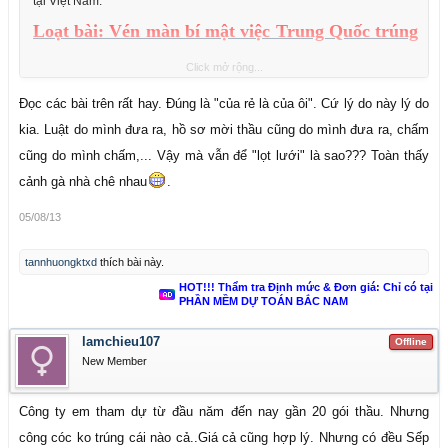
tại Việt Nam.
Loạt bài: Vén màn bí mật việc Trung Quốc trúng
thầu ở Việt Nam
Click mở rộng...
Đọc các bài trên rất hay. Đúng là "của rẻ là của ôi". Cứ lý do này lý do
kia. Luật do mình đưa ra, hồ sơ mời thầu cũng do mình đưa ra, chấm
cũng do mình chấm,... Vậy mà vẫn để "lọt lưới" là sao??? Toàn thấy
cảnh gà nhà chê nhau
.
05/08/13
tannhuongktxd
thích bài này.
HOT!!! Thẩm tra Định mức & Đơn giá: Chỉ có tại
PHẦN MỀM DỰ TOÁN BẮC NAM
lamchieu107
Offline
New Member
Công ty em tham dự từ đầu năm đến nay gần 20 gói thầu. Nhưng
công cóc ko trúng cái nào cả..Giá cả cũng hợp lý. Nhưng có đều Sếp