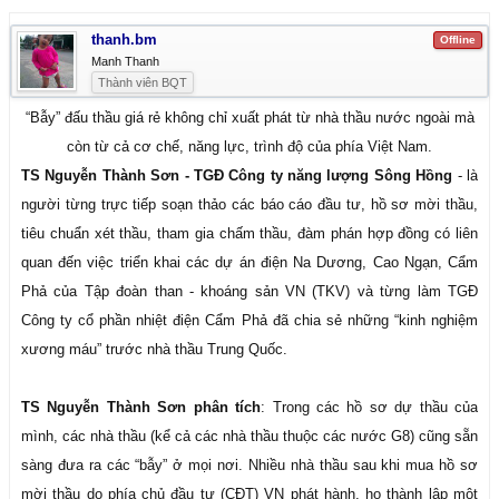
thanh.bm
Offline
Manh Thanh
Thành viên BQT
“Bẫy” đấu thầu giá rẻ không chỉ xuất phát từ nhà thầu nước ngoài mà
còn từ cả cơ chế, năng lực, trình độ của phía Việt Nam.​
TS Nguyễn Thành Sơn - TGĐ Công ty năng lượng Sông Hồng
- là
người từng trực tiếp soạn thảo các báo cáo đầu tư, hồ sơ mời thầu,
tiêu chuẩn xét thầu, tham gia chấm thầu, đàm phán hợp đồng có liên
quan đến việc triển khai các dự án điện Na Dương, Cao Ngạn, Cẩm
Phả của Tập đoàn than - khoáng sản VN (TKV) và từng làm TGĐ
Công ty cổ phần nhiệt điện Cẩm Phả đã chia sẻ những “kinh nghiệm
xương máu” trước nhà thầu Trung Quốc.
TS Nguyễn Thành Sơn phân tích
: Trong các hồ sơ dự thầu của
mình, các nhà thầu (kể cả các nhà thầu thuộc các nước G8) cũng sẵn
sàng đưa ra các “bẫy” ở mọi nơi. Nhiều nhà thầu sau khi mua hồ sơ
mời thầu do phía chủ đầu tư (CĐT) VN phát hành, họ thành lập một