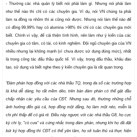
- Thường các nhà quản lý biết nói phải làm gì. Nhưng nói phải làm
như thế nào thì chỉ có các chuyên gia. Ví dụ, nói VN chúng ta phải
làm ra đồng ra nhôm thì ai cũng nói được. Nhưng nói làm thế nào để
có đồng 99,99% hay có alumina >98% thì chỉ có các chuyên gia mới
biết. Chính vì vậy, để cải thiện tình hình, nên làm như ý kiến của các
chuyên gia có tâm, có tài, có kinh nghiệm. Đội ngũ chuyên gia của VN
nhiều nhưng lại không mạnh (vì chưa được sử dụng đúng mức), nhất
là trong công tác đấu thầu quốc tế. Vì vậy, trong đấu thầu, khâu đào
tạo, sử dụng và biết nghe theo ý kiến chuyên gia là rất quan trọng.
“Đàm phán hợp đồng với các nhà thầu TQ, trong đa số các trường hợp
là khá dễ dàng, họ rất mềm dẻo, trên bàn đàm phán có thể gật đầu
chấp nhận các yêu cầu của CĐT. Nhưng sau đó, thường những chỗ
ảnh hưởng đến giá cả, hợp đồng một đằng, họ làm một nẻo, miễn là
chi phí thấp để có giá rẻ. Điều này ngược với các nhà thầu G8, họ cực
kỳ chi ly, "cò cưa" và cứng nhắc trong đàm phán, nhưng khi họ đã đặt
bút ký hợp đồng thì CĐT có thể yên tâm, họ sẽ tuân thủ và thực hiện