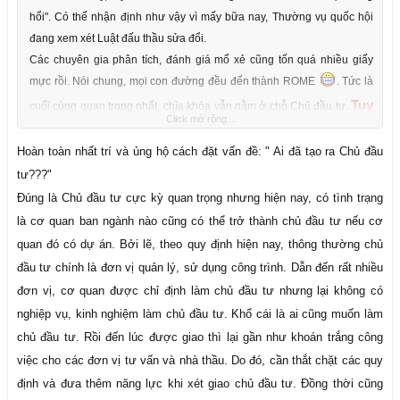
hổi". Có thể nhận định như vậy vì mấy bữa nay, Thường vụ quốc hội
đang xem xét Luật đấu thầu sửa đổi.
Các chuyên gia phân tích, đánh giá mổ xẻ cũng tốn quá nhiều giấy
mực rồi. Nói chung, mọi con đường đều đến thành ROME
. Tức là
Tuy
cuối cùng quan trọng nhất, chìa khóa vẫn nằm ở chỗ Chủ đầu tư.
Click mở rộng...
nhiên, chúng ta đã quên hoặc cố tình quên 1 điều:
Đó
Hoàn toàn nhất trí và ủng hộ cách đặt vấn đề: " Ai đã tạo ra Chủ đầu
là ai đã tạo ra Chủ đầu tư
??? Trả lời câu hỏi này thì những
tư???"
bất cậpchắc chắn sẽ không còn luẩn quẩn, không lối thoát nữa!
Đúng là Chủ đầu tư cực kỳ quan trọng nhưng hiện nay, có tình trạng
là cơ quan ban ngành nào cũng có thể trở thành chủ đầu tư nếu cơ
quan đó có dự án. Bởi lẽ, theo quy định hiện nay, thông thường chủ
đầu tư chính là đơn vị quản lý, sử dụng công trình. Dẫn đến rất nhiều
đơn vị, cơ quan được chỉ định làm chủ đầu tư nhưng lại không có
nghiệp vụ, kinh nghiệm làm chủ đầu tư. Khổ cái là ai cũng muốn làm
chủ đầu tư. Rồi đến lúc được giao thì lại gần như khoán trắng công
việc cho các đơn vị tư vấn và nhà thầu. Do đó, cần thắt chặt các quy
định và đưa thêm năng lực khi xét giao chủ đầu tư. Đồng thời cũng