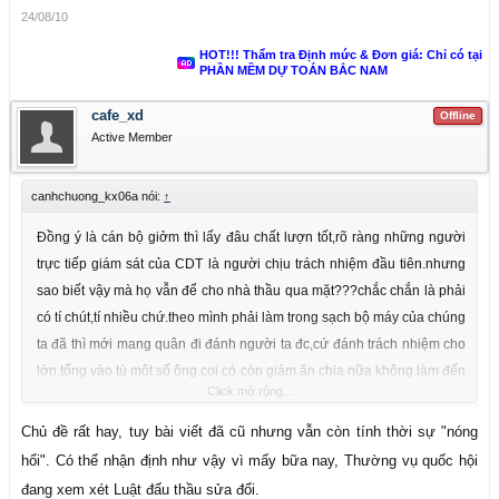
24/08/10
HOT!!! Thẩm tra Định mức & Đơn giá: Chỉ có tại
PHẦN MỀM DỰ TOÁN BẮC NAM
cafe_xd
Offline
Active Member
canhchuong_kx06a nói:
↑
Đồng ý là cán bộ giởm thì lấy đâu chất lượn tốt,rõ ràng những người
trực tiếp giám sát của CDT là người chịu trách nhiệm đầu tiên.nhưng
sao biết vậy mà họ vẫn để cho nhà thầu qua mặt???chắc chắn là phải
có tí chút,tí nhiều chứ.theo mình phải làm trong sạch bộ máy của chúng
ta đã thì mới mang quân đi đánh người ta đc,cứ đánh trách nhiệm cho
lớn,tống vào tù một số ông coi có còn giám ăn chia nữa không.làm đến
Click mở rộng...
đâu giám sát tới đó,không tốt cho dừng lại thay nhà thầu thì số tiền
CDT phải chịu không đáng bao nhiêu mà công trình vẫn đảm bảo chất
Chủ đề rất hay, tuy bài viết đã cũ nhưng vẫn còn tính thời sự "nóng
lượng.chứ máy thằng TQ thâm hiểm lắm,nó dùng tiền mua chuộc hết
hổi". Có thể nhận định như vậy vì mấy bữa nay, Thường vụ quốc hội
à...
đang xem xét Luật đấu thầu sửa đổi.