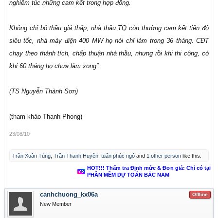
nghiêm túc những cam kết trong hợp đồng.
Không chỉ bỏ thầu giá thấp, nhà thầu TQ còn thường cam kết tiến độ
siêu tốc, nhà máy điện 400 MW họ nói chỉ làm trong 36 tháng. CĐT
chạy theo thành tích, chấp thuận nhà thầu, nhưng rồi khi thi công, có
khi 60 tháng họ chưa làm xong”.
(TS Nguyễn Thành Sơn)
(tham khảo Thanh Phong)
23/08/10
Trần Xuân Tùng
,
Trần Thanh Huyền
,
tuấn phúc ngô
and
1 other person
like this.
HOT!!! Thẩm tra Định mức & Đơn giá: Chỉ có tại
PHẦN MỀM DỰ TOÁN BẮC NAM
canhchuong_kx06a
Offline
New Member