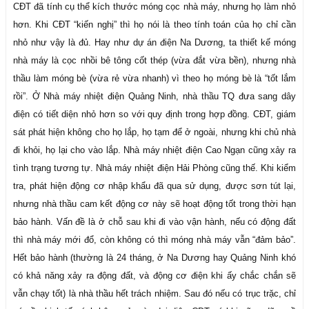
CĐT đã tính cụ thể kích thước móng cọc nhà máy, nhưng họ làm nhỏ
hơn. Khi CĐT “kiến nghị” thì họ nói là theo tính toán của họ chỉ cần
nhỏ như vậy là đủ. Hay như dự án điện Na Dương, ta thiết kế móng
nhà máy là cọc nhồi bê tông cốt thép (vừa đắt vừa bền), nhưng nhà
thầu làm móng bè (vừa rẻ vừa nhanh) vì theo họ móng bè là “tốt lắm
rồi”. Ở Nhà máy nhiệt điện Quảng Ninh, nhà thầu TQ đưa sang dây
điện có tiết diện nhỏ hơn so với quy định trong hợp đồng. CĐT, giám
sát phát hiện không cho họ lắp, họ tạm để ở ngoài, nhưng khi chủ nhà
đi khỏi, họ lại cho vào lắp. Nhà máy nhiệt điện Cao Ngạn cũng xảy ra
tình trạng tương tự. Nhà máy nhiệt điện Hải Phòng cũng thế. Khi kiểm
tra, phát hiện động cơ nhập khẩu đã qua sử dụng, được sơn tút lại,
nhưng nhà thầu cam kết động cơ này sẽ hoạt động tốt trong thời hạn
bảo hành. Vấn đề là ở chỗ sau khi đi vào vận hành, nếu có động đất
thì nhà máy mới đổ, còn không có thì móng nhà máy vẫn “đảm bảo”.
Hết bảo hành (thường là 24 tháng, ở Na Dương hay Quảng Ninh khó
có khả năng xảy ra động đất, và động cơ điện khi ấy chắc chắn sẽ
vẫn chạy tốt) là nhà thầu hết trách nhiệm. Sau đó nếu có trục trặc, chỉ