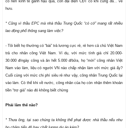
có nền kinh tế gánh hậu quả, còn đại diện CĐT có khi cũng đã... về
hưu.
* Cũng vì thầu EPC mà nhà thầu Trung Quốc “có cớ” mang rất nhiều
lao động phổ thông sang làm việc?
- Tôi biết họ thường có “bài” trả lương cực rẻ, rẻ hơn cả chủ Việt Nam
trả cho nhân công Việt Nam. Ví dụ, với mức tính giá chỉ 20.000-
30.000 đ/ngày công và ăn hết 5.000 đ/bữa, họ “mời” công nhân Việt
Nam vào làm, liệu có người VN nào chấp nhận làm với mức giá ấy?
Cuối cùng với mức chi phí siêu rẻ như vậy, công nhân Trung Quốc lại
vào làm. Có thể khi về nước, công nhân của họ còn nhận thêm khoản
tiền “trợ giá” nào đó không biết chừng
Phải làm thế nào?
* Thưa ông, tại sao chúng ta không thể phạt được nhà thầu nếu như
họ chậm tiến độ hay chất lượng dự án kém?