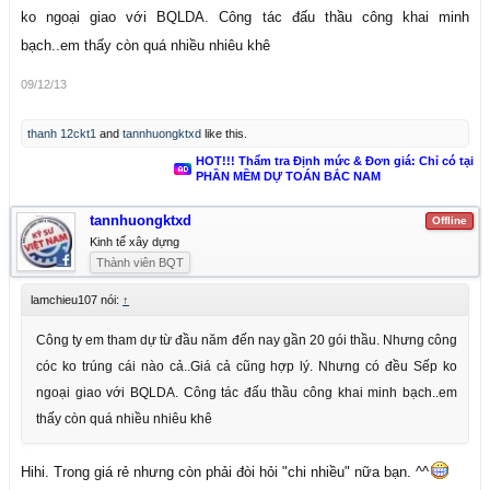
ko ngoại giao với BQLDA. Công tác đấu thầu công khai minh
bạch..em thấy còn quá nhiều nhiêu khê
09/12/13
thanh 12ckt1
and
tannhuongktxd
like this.
HOT!!! Thẩm tra Định mức & Đơn giá: Chỉ có tại
PHẦN MỀM DỰ TOÁN BẮC NAM
tannhuongktxd
Offline
Kinh tế xây dựng
Thành viên BQT
lamchieu107 nói:
↑
Công ty em tham dự từ đầu năm đến nay gần 20 gói thầu. Nhưng công
cóc ko trúng cái nào cả..Giá cả cũng hợp lý. Nhưng có đều Sếp ko
ngoại giao với BQLDA. Công tác đấu thầu công khai minh bạch..em
thấy còn quá nhiều nhiêu khê
Hihi. Trong giá rẻ nhưng còn phải đòi hỏi "chi nhiều" nữa bạn. ^^