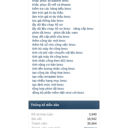
khắc phục lỗi loadxls bnsc
khắc phục lỗi reff và #name
kiểm tra các bảng biểu bnsc
làm tròn giá trị dự thầu
làm tròn giá trị dự thầu bnsc
lưu giá thông báo bnsc
lấy dữ liệu chạy hồ sơ
lấy dữ liệu chạy hồ sơ bnsc
nâng cấp bnsc
phím tắt bnsc
phím tắt bắc nam
thay đổi cấp phối vữa bnsc
thêm công tác mới bnsc
thêm hệ số cho công việc bnsc
tính bù máy thi công bnsc
tính chi phí vận chuyển vật liệu bnsc
tính giá máy thi công bnsc
tính nhân công theo tt01 bnsc
tính năng cơ bản bnsc
tính tiền lương nhân công bnsc
tạo công tác tổng hợp bnsc
tạo mẫu template bnsc
tạo nhiều hạng mục bnsc
tạo định mức mới bnsc
tổng hợp phím tắt bnsc
đồng bộ phần mềm diệt virut với bnsc
Thống kê diễn đàn
Đề tài thảo luận:
3,940
Bài viết:
18,942
Thành viên:
35,664