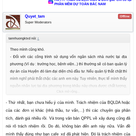
PHẦN MỀM DỰ TOÁN BẮC NAM
Quyet_tam
Offline
Super Moderators
tannhuongktxd nói:
↑
Theo mình cũng khó.
- Đối với các công trình sử dụng vốn ngân sách nhà nước tại địa
phương (Ví dụ : trường học, bệnh viện...) thì thường sẽ có ban quản lý
dự án của Huyện đó làm đại diện chủ đầu tư. Nếu quản lý thắt chặt thì
mình nghĩ phải thắt chặc các anh em này. Tuy nhiên, thực tế mình thấy
nguồn nhân lực tại địa phương trong khâu này chưa được chất lượng,
Click mở rộng...
chủ yếu là quen biết giới thiệu.
- Đối với các công trình ngoài vốn ngân sách, nếu các chủ đầu tư lớn
- Thứ nhất, bạn chưa hiểu ý của mình. Trách nhiệm của BQLDA hoặc
(Chẳng hạn May Nhà bè,...) thì họ cũng thành lập luôn một ban quản lý
của các đơn vị khác (nhà thầu, tư vấn,...) thì các chuyên gia phân
dự án xây dựng để quản lý các khoản đầu tư xây dựng trong công ty.
tích, đánh giá nhiều rồi. Và trong văn bản QPPL về xây dung cũng đã
Còn đối với các đơn vị vừa và nhỏ thì sao?
nói rõ trách nhiệm rồi. Do đó, không bàn đến anh này nữa. Vấn đề
Đôi lời đóng góp. Mong cả nhà mình chia sẽ
mình thấy đúng như bạn cafe_xd đã phát hiện. Đó là trách nhiệm của