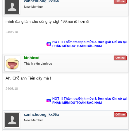
canhchuong_kx06a
Offline
New Member
mình đang làm cho công ty ctgt 499.nói rõ hơn đi
24/08/10
HOT!!! Thẩm tra Định mức & Đơn giá: Chỉ có tại
PHẦN MỀM DỰ TOÁN BẮC NAM
kinhtexd
Offline
Thành viên danh dự
Ah, Chỗ anh Tiến đây mà !
24/08/10
HOT!!! Thẩm tra Định mức & Đơn giá: Chỉ có tại
PHẦN MỀM DỰ TOÁN BẮC NAM
canhchuong_kx06a
Offline
New Member