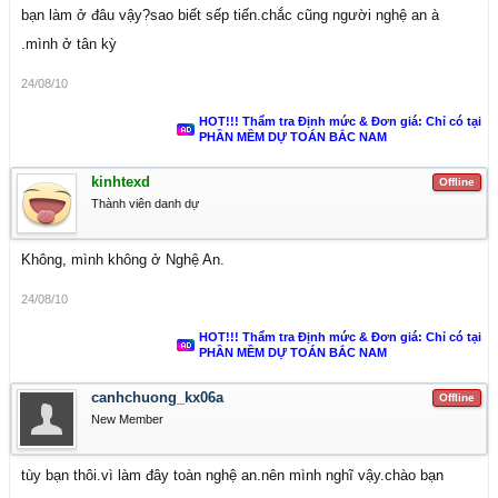
bạn làm ở đâu vậy?sao biết sếp tiến.chắc cũng người nghệ an à
.mình ở tân kỳ
24/08/10
HOT!!! Thẩm tra Định mức & Đơn giá: Chỉ có tại
PHẦN MỀM DỰ TOÁN BẮC NAM
kinhtexd
Offline
Thành viên danh dự
Không, mình không ở Nghệ An.
24/08/10
HOT!!! Thẩm tra Định mức & Đơn giá: Chỉ có tại
PHẦN MỀM DỰ TOÁN BẮC NAM
canhchuong_kx06a
Offline
New Member
tùy bạn thôi.vì làm đây toàn nghệ an.nên mình nghĩ vậy.chào bạn