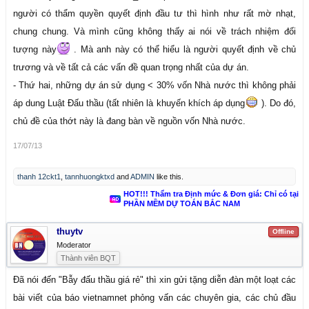
người có thẩm quyền quyết định đầu tư thì hình như rất mờ nhạt,
chung chung. Và mình cũng không thấy ai nói về trách nhiệm đối
tượng này
. Mà anh này có thể hiểu là người quyết định về chủ
trương và về tất cả các vấn đề quan trọng nhất của dự án.
- Thứ hai, những dự án sử dụng < 30% vốn Nhà nước thì không phải
áp dung Luật Đấu thầu (tất nhiên là khuyến khích áp dụng
). Do đó,
chủ đề của thớt này là đang bàn về nguồn vốn Nhà nước.
17/07/13
thanh 12ckt1
,
tannhuongktxd
and
ADMIN
like this.
HOT!!! Thẩm tra Định mức & Đơn giá: Chỉ có tại
PHẦN MỀM DỰ TOÁN BẮC NAM
thuytv
Offline
Moderator
Thành viên BQT
Đã nói đến "Bẫy đấu thầu giá rẻ" thì xin gửi tặng diễn đàn một loạt các
bài viết của báo vietnamnet phỏng vấn các chuyên gia, các chủ đầu