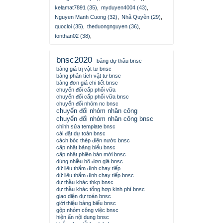
kelamat7891 (35)
,
myduyen4004 (43)
,
Nguyen Manh Cuong (32)
,
Nhã Quyên (29)
,
quocloi (35)
,
theduongnguyen (36)
,
tonthan02 (38)
,
bnsc2020
bảng dự thầu bnsc
bảng giá trị vật tư bnsc
bảng phân tích vật tư bnsc
bảng đơn giá chi tiết bnsc
chuyển đổi cấp phối vữa
chuyển đổi cấp phối vữa bnsc
chuyển đổi nhóm nc bnsc
chuyển đổi nhóm nhân công
chuyển đổi nhóm nhân công bnsc
chỉnh sửa template bnsc
cài đặt dự toán bnsc
cách bóc thép điện nước bnsc
cập nhật bảng biểu bnsc
cập nhật phiên bản mới bnsc
dùng nhiều bộ đơn giá bnsc
dữ liệu thẩm định chạy tiếp
dữ liệu thẩm định chạy tiếp bnsc
dự thầu khác thkp bnsc
dự thầu khác tổng hợp kinh phí bnsc
giao diện dự toán bnsc
giới thiệu bảng biểu bnsc
gộp nhóm công việc bnsc
hiện ẩn nội dung bnsc