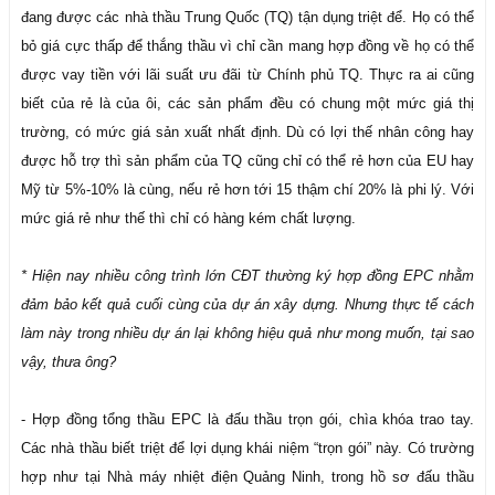
đang được các nhà thầu Trung Quốc (TQ) tận dụng triệt để. Họ có thể
bỏ giá cực thấp để thắng thầu vì chỉ cần mang hợp đồng về họ có thể
được vay tiền với lãi suất ưu đãi từ Chính phủ TQ. Thực ra ai cũng
biết của rẻ là của ôi, các sản phẩm đều có chung một mức giá thị
trường, có mức giá sản xuất nhất định. Dù có lợi thế nhân công hay
được hỗ trợ thì sản phẩm của TQ cũng chỉ có thể rẻ hơn của EU hay
Mỹ từ 5%-10% là cùng, nếu rẻ hơn tới 15 thậm chí 20% là phi lý. Với
mức giá rẻ như thế thì chỉ có hàng kém chất lượng.
* Hiện nay nhiều công trình lớn CĐT thường ký hợp đồng EPC nhằm
đảm bảo kết quả cuối cùng của dự án xây dựng. Nhưng thực tế cách
làm này trong nhiều dự án lại không hiệu quả như mong muốn, tại sao
vậy, thưa ông?
- Hợp đồng tổng thầu EPC là đấu thầu trọn gói, chìa khóa trao tay.
Các nhà thầu biết triệt để lợi dụng khái niệm “trọn gói” này. Có trường
hợp như tại Nhà máy nhiệt điện Quảng Ninh, trong hồ sơ đấu thầu