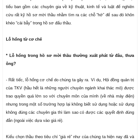
tiểu ban gồm các chuyên gia về kỹ thuật, kinh tế và luật để nghiên
cứu rất kỹ hồ sơ mời thầu nhằm tìm ra các chỗ “hớ” để sau đó khôn
khéo “cài bẫy” trong hồ sơ đấu thầu.
Lỗ hổng từ cơ chế
* Lỗ hổng trong hồ sơ mời thầu thường xuất phát từ đâu, thưa
ông?
- Rất tiếc, lỗ hổng cơ chế do chúng ta gây ra. Ví dụ, Hội đồng quản trị
của TKV (hầu hết là những người chuyên ngành khai thác mỏ) được
trao quyền quá lớn so với chuyên môn của mình (về nhà máy điện)
nhưng trong một số trường hợp lại không biết sử dụng hoặc sử dụng
không đúng các chuyên gia thì làm sao có được các quyết định đúng
đắn (ngoài việc dựa vào giá rẻ).
Kiểu chọn thầu theo tiêu chí “giá rẻ” như của chúng ta hiện nay đã và