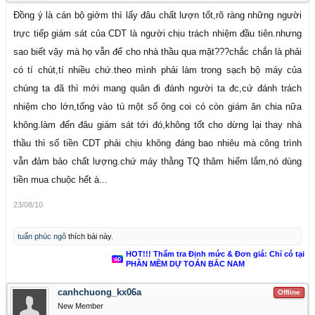
Đồng ý là cán bộ giởm thì lấy đâu chất lượn tốt,rõ ràng những người
trực tiếp giám sát của CDT là người chịu trách nhiệm đầu tiên.nhưng
sao biết vậy mà họ vẫn để cho nhà thầu qua mặt???chắc chắn là phải
có tí chút,tí nhiều chứ.theo mình phải làm trong sạch bộ máy của
chúng ta đã thì mới mang quân đi đánh người ta đc,cứ đánh trách
nhiệm cho lớn,tống vào tù một số ông coi có còn giám ăn chia nữa
không.làm đến đâu giám sát tới đó,không tốt cho dừng lại thay nhà
thầu thì số tiền CDT phải chịu không đáng bao nhiêu mà công trình
vẫn đảm bảo chất lượng.chứ máy thằng TQ thâm hiểm lắm,nó dùng
tiền mua chuộc hết à...
23/08/10
tuấn phúc ngô
thích bài này.
HOT!!! Thẩm tra Định mức & Đơn giá: Chỉ có tại
PHẦN MỀM DỰ TOÁN BẮC NAM
canhchuong_kx06a
Offline
New Member