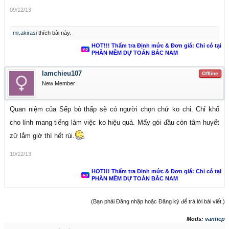
09/12/13
mr.akirasi
thích bài này.
HOT!!! Thẩm tra Định mức & Đơn giá: Chỉ có tại
PHẦN MỀM DỰ TOÁN BẮC NAM
lamchieu107
Offline
New Member
Quan niệm của Sếp bỏ thấp sẽ có người chọn chứ ko chi. Chỉ khổ
cho lính mang tiếng làm việc ko hiệu quả. Mấy gói đầu còn tâm huyết
zữ lắm giờ thì hết rùi.
10/12/13
HOT!!! Thẩm tra Định mức & Đơn giá: Chỉ có tại
PHẦN MỀM DỰ TOÁN BẮC NAM
(Bạn phải Đăng nhập hoặc Đăng ký để trả lời bài viết.)
Mods:
vantiep