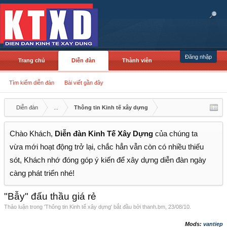
Đăng nhập
Trang chủ
Diễn đàn
Thành viên
Tìm kiếm diễn đàn
Bài viết gần đây
Diễn đàn
...
Thông tin Kinh tế xây dựng
Chào Khách,
Diễn đàn Kinh Tế Xây Dựng
của chúng ta
vừa mới hoạt động trở lại, chắc hẳn vẫn còn có nhiều thiếu
sót, Khách nhớ đóng góp ý kiến để xây dựng diễn đàn ngày
càng phát triển nhé!
"Bẫy" đấu thầu giá rẻ
Thảo luận trong '
Thông tin Kinh tế xây dựng
' bắt đầu bởi
thanh.bm
,
23/08/10
.
Mods:
vantiep