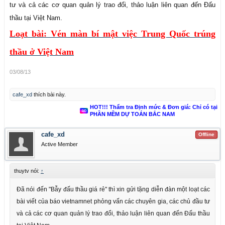
tư và cả các cơ quan quản lý trao đổi, thảo luận liên quan đến Đấu
thầu tại Việt Nam.
Loạt bài: Vén màn bí mật việc Trung Quốc trúng
thầu ở Việt Nam
03/08/13
cafe_xd
thích bài này.
HOT!!! Thẩm tra Định mức & Đơn giá: Chỉ có tại
PHẦN MỀM DỰ TOÁN BẮC NAM
cafe_xd
Offline
Active Member
thuytv nói:
↑
Đã nói đến "Bẫy đấu thầu giá rẻ" thì xin gửi tặng diễn đàn một loạt các
bài viết của báo vietnamnet phỏng vấn các chuyên gia, các chủ đầu tư
và cả các cơ quan quản lý trao đổi, thảo luận liên quan đến Đấu thầu