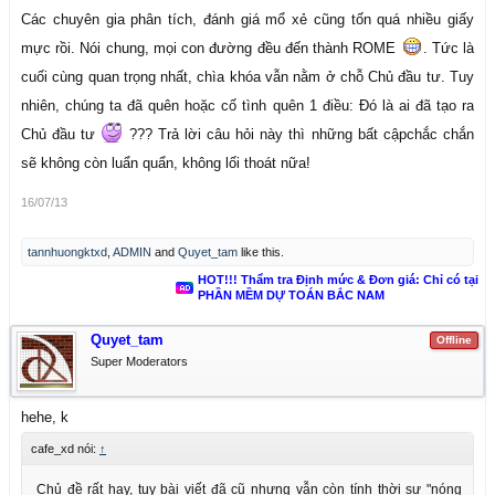
Các chuyên gia phân tích, đánh giá mổ xẻ cũng tốn quá nhiều giấy
mực rồi. Nói chung, mọi con đường đều đến thành ROME
. Tức là
cuối cùng quan trọng nhất, chìa khóa vẫn nằm ở chỗ Chủ đầu tư. Tuy
nhiên, chúng ta đã quên hoặc cố tình quên 1 điều: Đó là ai đã tạo ra
Chủ đầu tư
??? Trả lời câu hỏi này thì những bất cậpchắc chắn
sẽ không còn luẩn quẩn, không lối thoát nữa!
16/07/13
tannhuongktxd
,
ADMIN
and
Quyet_tam
like this.
HOT!!! Thẩm tra Định mức & Đơn giá: Chỉ có tại
PHẦN MỀM DỰ TOÁN BẮC NAM
Quyet_tam
Offline
Super Moderators
hehe, k
cafe_xd nói:
↑
Chủ đề rất hay, tuy bài viết đã cũ nhưng vẫn còn tính thời sự "nóng