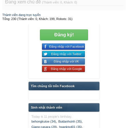
Đang xem chủ đề
(Thành viên: 0, Khách: 0)
Thành viên đang trực tuyến
Tổng: 230 (Thành viên: 0, Khách: 199, Robots: 31)
Đăng ký!
Đăng nhập với Facebook
Đăng nhập với Twitter
Đăng nhập với VK
Đăng nhập với Google
Tìm chúng tôi trên Facebook
Sinh nhật thành viên
Today is 11 people's birthday.
behongkutoe (34)
,
Buidanhsinh (35)
,
Giang casara (29)
,
hoanktxd01 (35)
,