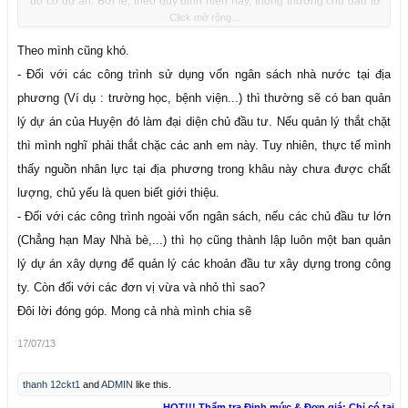
đó có dự án. Bởi lẽ, theo quy định hiện nay, thông thường chủ đầu tư
Click mở rộng...
chính là đơn vị quản lý, sử dụng công trình. Dẫn đến rất nhiều đơn vị,
cơ quan được chỉ định làm chủ đầu tư nhưng lại không có nghiệp vụ,
Theo mình cũng khó.
kinh nghiệm làm chủ đầu tư. Khổ cái là ai cũng muốn làm chủ đầu tư.
- Đối với các công trình sử dụng vốn ngân sách nhà nước tại địa
Rồi đến lúc được giao thì lại gần như khoán trắng công việc cho các
phương (Ví dụ : trường học, bệnh viện...) thì thường sẽ có ban quản
đơn vị tư vấn và nhà thầu. Do đó, cần thắt chặt các quy định và đưa
lý dự án của Huyện đó làm đại diện chủ đầu tư. Nếu quản lý thắt chặt
thêm năng lực khi xét giao chủ đầu tư. Đồng thời cũng phải đặt vấn đề
thì mình nghĩ phải thắt chặc các anh em này. Tuy nhiên, thực tế mình
về quyền hạn nhưng gắn liền với trách nhiệm của cấp có thẩm quyền
thấy nguồn nhân lực tại địa phương trong khâu này chưa được chất
quyết định đầu tư nếu cấp nay giao dự án nhầm cho chủ đầu tư không
lượng, chủ yếu là quen biết giới thiệu.
đủ năng lực.
- Đối với các công trình ngoài vốn ngân sách, nếu các chủ đầu tư lớn
(Chẳng hạn May Nhà bè,...) thì họ cũng thành lập luôn một ban quản
lý dự án xây dựng để quản lý các khoản đầu tư xây dựng trong công
ty. Còn đối với các đơn vị vừa và nhỏ thì sao?
Đôi lời đóng góp. Mong cả nhà mình chia sẽ
17/07/13
thanh 12ckt1
and
ADMIN
like this.
HOT!!! Thẩm tra Định mức & Đơn giá: Chỉ có tại