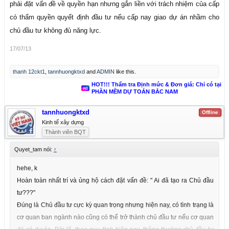
phải đặt vấn đề về quyền hạn nhưng gắn liền với trách nhiệm của cấp
có thẩm quyền quyết định đầu tư nếu cấp nay giao dự án nhầm cho
chủ đầu tư không đủ năng lực.
17/07/13
thanh 12ckt1
,
tannhuongktxd
and
ADMIN
like this.
HOT!!! Thẩm tra Định mức & Đơn giá: Chỉ có tại
PHẦN MỀM DỰ TOÁN BẮC NAM
tannhuongktxd
Offline
Kinh tế xây dựng
Thành viên BQT
Quyet_tam nói:
↑
hehe, k
Hoàn toàn nhất trí và ủng hộ cách đặt vấn đề: " Ai đã tạo ra Chủ đầu
tư???"
Đúng là Chủ đầu tư cực kỳ quan trọng nhưng hiện nay, có tình trạng là
cơ quan ban ngành nào cũng có thể trở thành chủ đầu tư nếu cơ quan