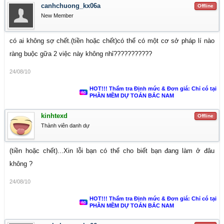
canhchuong_kx06a
Offline
New Member
có ai không sợ chết.(tiền hoặc chết)có thể có một cơ sở pháp lí nào
ràng buộc gữa 2 việc này không nhỉ???????????
24/08/10
HOT!!! Thẩm tra Định mức & Đơn giá: Chỉ có tại
PHẦN MỀM DỰ TOÁN BẮC NAM
kinhtexd
Offline
Thành viên danh dự
(tiền hoặc chết)...Xin lỗi bạn có thể cho biết bạn đang làm ở đâu
không ?
24/08/10
HOT!!! Thẩm tra Định mức & Đơn giá: Chỉ có tại
PHẦN MỀM DỰ TOÁN BẮC NAM