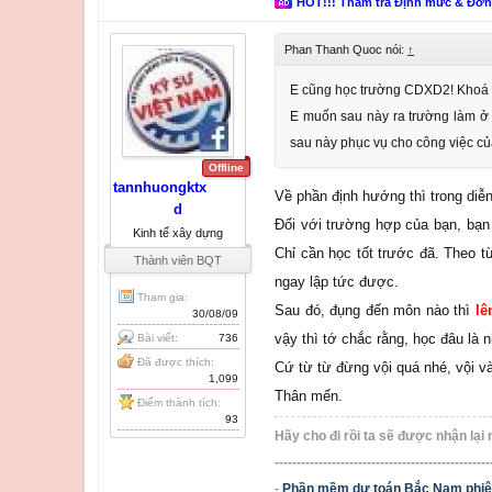
HOT!!! Thẩm tra Định mức & Đơ
5. Quản lý dự án đầu tư xây dựng
Phan Thanh Quoc nói:
↑
Hiện nay Tôi đang làm quản lý dự
khả năng phát triển rất nhiều ngà
E cũng học trường CDXD2! Khoá
Khi bạn ra trường thì bạn sẽ chọ
E muốn sau này ra trường làm 
trình chọn lĩnh vực để làm việc.
sau này phục vụ cho công việc củ
Offline
tannhuongktx
Bạn hãy học tốt ở trường trước đi..
Về phần định hướng thì trong diễn
d
Đối với trường hợp của bạn, bạn 
Kinh tế xây dựng
Chỉ cần học tốt trước đã. Theo t
Thành viên BQT
ngay lập tức được.
Tham gia:
Sau đó, đụng đến môn nào thì
lê
30/08/09
vậy thì tớ chắc rằng, học đâu là 
Bài viết:
736
Đã được thích:
Cứ từ từ đừng vội quá nhé, vội v
1,099
Thân mến.
Điểm thành tích:
93
Hãy cho đi rồi ta sẽ được nhận lại 
-------------------------------------------------
-
Phần mềm dự toán Bắc Nam phiên 