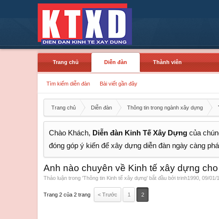
Trang chủ
Diễn đàn
Thành viên
Tìm kiếm diễn đàn
Bài viết gần đây
Trang chủ
Diễn đàn
Thông tin trong ngành xây dựng
Chào Khách,
Diễn đàn Kinh Tế Xây Dựng
của chúng
đóng góp ý kiến để xây dựng diễn đàn ngày càng phát
Anh nào chuyên về Kinh tế xây dựng cho
Thảo luận trong '
Thông tin Kinh tế xây dựng
' bắt đầu bởi
trinh1990
,
09/01/
Trang 2 của 2 trang
< Trước
1
2