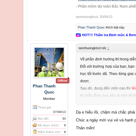
- Phần mềm dự toán Bắc Nam phiê
tannhuongktxd
,
30/09/13
Phan Thanh Quoc
thích bài này.
HOT!!! Thẩm tra Định mức & Đơ
tannhuongktxd nói:
↑
Về phần định hướng thì trong diễn
Đối với trường hợp của bạn, bạn c
học tốt trước đã. Theo từng giai
Offline
được.
Phan Thanh
Sau đó, đụng đến môn nào thì
lê
Quoc
tớ chắc rằng, học đâu là nhớ đó t
Member
Cứ từ từ đừng vội quá nhé, vội và
Tham gia:
Thân mến.
Dạ e hiểu rồi, chậm mà chắc phải 
07/08/13
Bài viết:
30
Chúc a ngày mới vui vẻ và hạnh 
Đã được thích:
9
Thân mến!
Điểm thành tích:
8