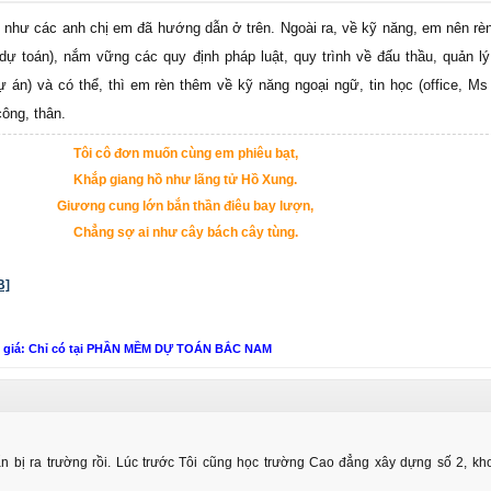
như các anh chị em đã hướng dẫn ở trên. Ngoài ra, về kỹ năng, em nên rè
 dự toán), nắm vững các quy định pháp luật, quy trình về đấu thầu, quản l
ự án) và có thể, thì em rèn thêm về kỹ năng ngoại ngữ, tin học (office, Ms
ông, thân.
Tôi cô đơn muốn cùng em phiêu bạt,
Khắp giang hồ như lãng tử Hồ Xung.
Giương cung lớn bắn thần điêu bay lượn,
Chẳng sợ ai như cây bách cây tùng.
B]
n giá: Chỉ có tại PHẦN MỀM DỰ TOÁN BẮC NAM
uẩn bị ra trường rồi. Lúc trước Tôi cũng học trường Cao đẳng xây dựng số 2, k