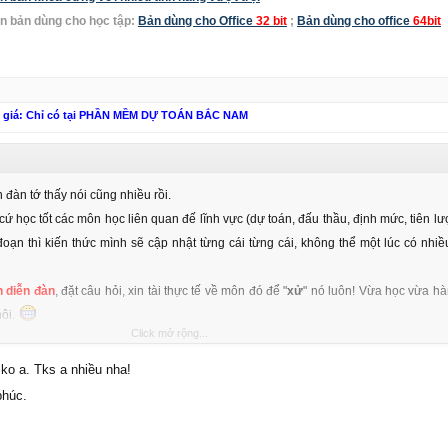
n bản dùng cho học tập:
Bản dùng cho Office
32 bit
;
Bản dùng cho office
64bit
n giá: Chỉ có tại PHẦN MỀM DỰ TOÁN BẮC NAM
 đàn tớ thấy nói cũng nhiều rồi.
ứ học tốt các môn học liên quan đế lĩnh vực (dự toán, đấu thầu, định mức, tiên lư
 đoạn thì kiến thức mình sẽ cập nhật từng cái từng cái, không thể một lúc có nhiề
n diễn đàn
, đặt câu hỏi, xin tài thực tế về môn đó để "
xử
" nó luôn! Vừa học vừa hà
hôi.
Click mở rộng...
ng sẽ không tốt đâu.
ko a. Tks a nhiều nha!
phúc.