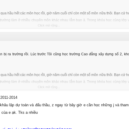
 qua hầu hết các môn học rồi, giờ năm cuối chỉ còn một số môn nữa thôi. Bạn cứ họ
a trường làm ở nhiều chuyên môn khác nhau lắm bạn à. Trong khóa học cùng lớp v
Click mở rộng...
 môn khác nhau như:
uẩn bị ra trường rồi. Lúc trước Tôi cũng học trường Cao đẳng xây dựng số 2, k
án;
;
 qua hầu hết các môn học rồi, giờ năm cuối chỉ còn một số môn nữa thôi. Bạn cứ họ
a trường làm ở nhiều chuyên môn khác nhau lắm bạn à. Trong khóa học cùng lớp v
 án, lập và phân tích thẩm định dự án nữa, nhưng Tôi nhận thấy học ngành này bi
Click mở rộng...
 môn khác nhau như:
nh nghề có liên quan khác. Cái quan trọng là bạn có thực sự học tốt và tinh thần 
n lĩnh vực mà làm, không sao cả. Tuy vậy, nó ảnh hưởng rất lớn đến tương lại của 
 2011-2014
khâu lập dự toán và đấu thầu, z ngay từ bây giờ e cần học những j và tha
 của e ạk. Tks a nhiều
án;
.! Chúc bạn học tập tốt.