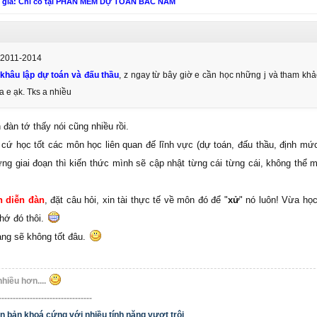
n giá: Chỉ có tại PHẦN MỀM DỰ TOÁN BẮC NAM
;
 án, lập và phân tích thẩm định dự án nữa, nhưng Tôi nhận thấy học ngành này bi
nh nghề có liên quan khác. Cái quan trọng là bạn có thực sự học tốt và tinh thần 
 2011-2014
n lĩnh vực mà làm, không sao cả. Tuy vậy, nó ảnh hưởng rất lớn đến tương lại của 
ở
khâu lập dự toán và đấu thầu
, z ngay từ bây giờ e cần học những j và tham kh
a e ạk. Tks a nhiều
.! Chúc bạn học tập tốt.
 đàn tớ thấy nói cũng nhiều rồi.
cứ học tốt các môn học liên quan đế lĩnh vực (dự toán, đấu thầu, định mức,
ừng giai đoạn thì kiến thức mình sẽ cập nhật từng cái từng cái, không thể m
n diễn đàn
, đặt câu hỏi, xin tài thực tế về môn đó để "
xử
" nó luôn! Vừa họ
nhớ đó thôi.
àng sẽ không tốt đâu.
nhiều hơn....
---------------------------------
bản khoá cứng với nhiều tính năng vượt trội