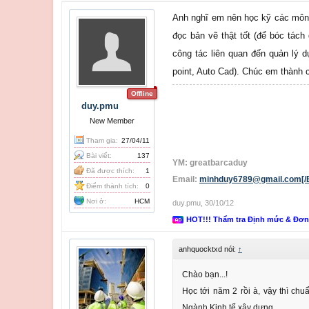
Anh nghĩ em nên học kỹ các môn 
đọc bản vẽ thật tốt (để bóc tách
công tác liên quan đến quản lý d
point, Auto Cad). Chúc em thành c
Offline
duy.pmu
New Member
Tham gia:
27/04/11
Bài viết:
137
YM: greatbarcaduy
Đã được thích:
1
Email:
minhduy6789@gmail.com[/
Điểm thành tích:
0
Nơi ở:
HCM
duy.pmu
,
30/10/12
HOT!!! Thẩm tra Định mức & Đơ
anhquocktxd nói:
↑
Chào bạn...!
Học tới năm 2 rồi à, vậy thì ch
Ngành Kinh tế xây dựng.