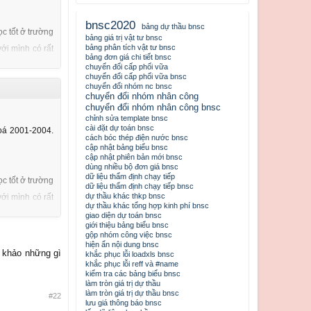
bnsc2020
bảng dự thầu bnsc
c tốt ở trường
bảng giá trị vật tư bnsc
bảng phân tích vật tư bnsc
ới mình có rất
bảng đơn giá chi tiết bnsc
chuyển đổi cấp phối vữa
chuyển đổi cấp phối vữa bnsc
chuyển đổi nhóm nc bnsc
chuyển đổi nhóm nhân công
chuyển đổi nhóm nhân công bnsc
chỉnh sửa template bnsc
cài đặt dự toán bnsc
hoá 2001-2004.
cách bóc thép điện nước bnsc
cập nhật bảng biểu bnsc
cập nhật phiên bản mới bnsc
dùng nhiều bộ đơn giá bnsc
dữ liệu thẩm định chạy tiếp
c tốt ở trường
dữ liệu thẩm định chạy tiếp bnsc
dự thầu khác thkp bnsc
ới mình có rất
ết nhiều và có
dự thầu khác tổng hợp kinh phí bnsc
học tập không!
giao diện dự toán bnsc
giới thiệu bảng biểu bnsc
bạn, trong quá
gộp nhóm công việc bnsc
hiện ẩn nội dung bnsc
m khảo những gì
khắc phục lỗi loadxls bnsc
khắc phục lỗi reff và #name
kiểm tra các bảng biểu bnsc
làm tròn giá trị dự thầu
làm tròn giá trị dự thầu bnsc
#22
lưu giá thông báo bnsc