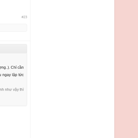
#23
ợng..). Chỉ cần
u ngay lập tức
nh như vậy thì