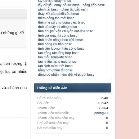
lấy dữ liệu chạy hồ sơ
lấy dữ liệu chạy hồ sơ bnsc
nâng cấp bnsc
phím tắt bnsc
phím tắt bắc nam
thay đổi cấp phối vữa bnsc
ết nhiều và có
thêm công tác mới bnsc
thêm hệ số cho công việc bnsc
học tập không!
tính bù máy thi công bnsc
bạn, trong quá
tính chi phí vận chuyển vật liệu bnsc
ảo những gì để
tính giá máy thi công bnsc
tính nhân công theo tt01 bnsc
tính năng cơ bản bnsc
tính tiền lương nhân công bnsc
tạo công tác tổng hợp bnsc
tạo mẫu template bnsc
tạo nhiều hạng mục bnsc
 tiên lượng..).
tạo định mức mới bnsc
tổng hợp phím tắt bnsc
ột lúc có nhiều
đồng bộ phần mềm diệt virut với bnsc
c vừa hành như
Thống kê diễn đàn
Đề tài thảo luận:
3,940
Bài viết:
18,942
Thành viên:
35,664
Thành viên mới nhất:
phongvui
Thành viên mới hôm nay:
0
Chủ đề mới hôm nay:
0
Bài mới hôm nay:
0