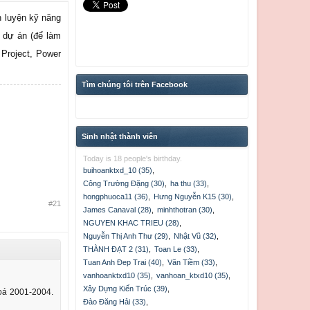
n luyện kỹ năng
ý dự án (để làm
 Project, Power
Tìm chúng tôi trên Facebook
Sinh nhật thành viên
Today is 18 people's birthday.
buihoanktxd_10 (35)
,
Công Trường Đặng (30)
,
ha thu (33)
,
hongphuoca11 (36)
,
Hưng Nguyễn K15 (30)
,
#21
James Canaval (28)
,
minhthotran (30)
,
NGUYEN KHAC TRIEU (28)
,
Nguyễn Thị Anh Thư (29)
,
Nhật Vũ (32)
,
THÀNH ĐẠT 2 (31)
,
Toan Le (33)
,
Tuan Anh Đep Trai (40)
,
Văn Tiềm (33)
,
vanhoanktxd10 (35)
,
vanhoan_ktxd10 (35)
,
Xây Dựng Kiến Trúc (39)
,
hoá 2001-2004.
Đào Đăng Hải (33)
,