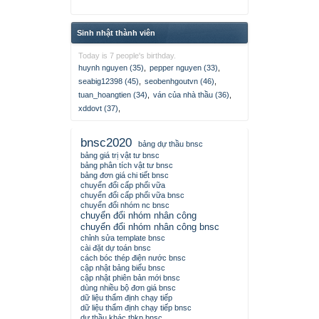
Sinh nhật thành viên
Today is 7 people's birthday.
huynh nguyen (35)
,
pepper nguyen (33)
,
seabig12398 (45)
,
seobenhgoutvn (46)
,
tuan_hoangtien (34)
,
ván của nhà thầu (36)
,
xddovt (37)
,
bnsc2020
bảng dự thầu bnsc
bảng giá trị vật tư bnsc
bảng phân tích vật tư bnsc
bảng đơn giá chi tiết bnsc
chuyển đổi cấp phối vữa
chuyển đổi cấp phối vữa bnsc
chuyển đổi nhóm nc bnsc
chuyển đổi nhóm nhân công
chuyển đổi nhóm nhân công bnsc
chỉnh sửa template bnsc
cài đặt dự toán bnsc
cách bóc thép điện nước bnsc
cập nhật bảng biểu bnsc
cập nhật phiên bản mới bnsc
dùng nhiều bộ đơn giá bnsc
dữ liệu thẩm định chạy tiếp
dữ liệu thẩm định chạy tiếp bnsc
dự thầu khác thkp bnsc