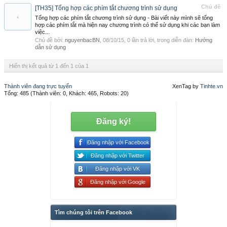
Chủ đề
[TH35] Tổng hợp các phím tắt chương trình sử dụng
Tổng hợp các phím tắt chương trình sử dụng - Bài viết này mình sẽ tổng
hợp các phím tắt mà hiện nay chương trình có thể sử dụng khi các bạn làm
việc...
Chủ đề bởi:
nguyenbacBN
,
08/10/15
, 0 lần trả lời, trong diễn đàn:
Hướng
dẫn sử dụng
Hiển thị kết quả từ 1 đến 1 của 1
Thành viên đang trực tuyến
XenTag by
Tinhte.vn
Tổng: 485 (Thành viên: 0, Khách: 465, Robots: 20)
Đăng ký!
Đăng nhập với Facebook
Đăng nhập với Twitter
Đăng nhập với VK
Đăng nhập với Google
Tìm chúng tôi trên Facebook