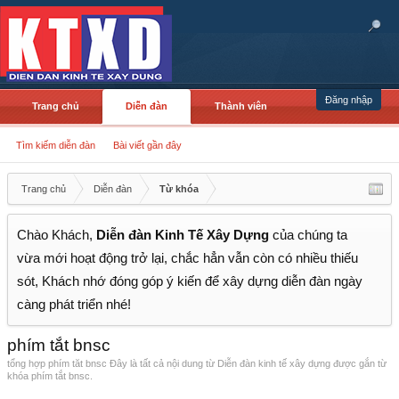
Đăng nhập
Trang chủ
Diễn đàn
Thành viên
Tìm kiếm diễn đàn
Bài viết gần đây
Trang chủ
Diễn đàn
Từ khóa
Chào Khách,
Diễn đàn Kinh Tế Xây Dựng
của chúng ta
vừa mới hoạt động trở lại, chắc hẳn vẫn còn có nhiều thiếu
sót, Khách nhớ đóng góp ý kiến để xây dựng diễn đàn ngày
càng phát triển nhé!
phím tắt bnsc
tổng hợp phím tăt bnsc Đây là tất cả nội dung từ Diễn đàn kinh tế xây dựng được gắn từ
khóa phím tắt bnsc.