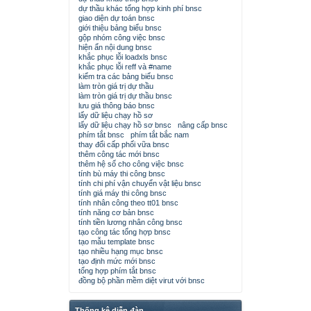
dự thầu khác tổng hợp kinh phí bnsc
giao diện dự toán bnsc
giới thiệu bảng biểu bnsc
gộp nhóm công việc bnsc
hiện ẩn nội dung bnsc
khắc phục lỗi loadxls bnsc
khắc phục lỗi reff và #name
kiểm tra các bảng biểu bnsc
làm tròn giá trị dự thầu
làm tròn giá trị dự thầu bnsc
lưu giá thông báo bnsc
lấy dữ liệu chạy hồ sơ
lấy dữ liệu chạy hồ sơ bnsc
nâng cấp bnsc
phím tắt bnsc
phím tắt bắc nam
thay đổi cấp phối vữa bnsc
thêm công tác mới bnsc
thêm hệ số cho công việc bnsc
tính bù máy thi công bnsc
tính chi phí vận chuyển vật liệu bnsc
tính giá máy thi công bnsc
tính nhân công theo tt01 bnsc
tính năng cơ bản bnsc
tính tiền lương nhân công bnsc
tạo công tác tổng hợp bnsc
tạo mẫu template bnsc
tạo nhiều hạng mục bnsc
tạo định mức mới bnsc
tổng hợp phím tắt bnsc
đồng bộ phần mềm diệt virut với bnsc
Thống kê diễn đàn