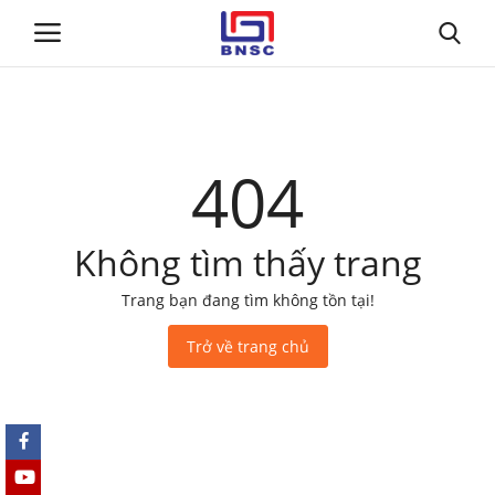
Đăng nhập
Đăng ký
404
Trang chủ
Không tìm thấy trang
Giới thiệu
Trang bạn đang tìm không tồn tại!
Tin tức
Trở về trang chủ
Dự toán BNSC
Tư vấn
Đào Tạo