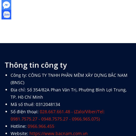
Thông tin công ty
Công ty: CÔNG TY TNHH PHẦN MỀM XÂY DỰNG BẮC NAM
(BNSC)
Địa chỉ: Số 354/82A Phan Văn Trị, Phường Bình Lợi Trung,
TP. Hồ Chí Minh
Mã số thuế: 0312048134
Số điện thoại:
028.667.661.48 - (Zalo/Viber/Tel:
0981.7575.27 - 0948.7575.27 - 0966.965.075)
Hotline:
0966.966.455
Website:
https://www.bacnam.com.vn