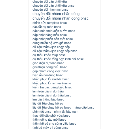
chuyển đổi cấp phối vữa
chuyển đổi cấp phối vữa bnsc
chuyển đổi nhóm nc bnsc
chuyển đổi nhóm nhân công
chuyển đổi nhóm nhân công bnsc
chỉnh sửa template bnsc
cài đặt dự toán bnsc
cách bóc thép điện nước bnsc
cập nhật bảng biểu bnsc
cập nhật phiên bản mới bnsc
dùng nhiều bộ đơn giá bnsc
dữ liệu thẩm định chạy tiếp
dữ liệu thẩm định chạy tiếp bnsc
dự thầu khác thkp bnsc
dự thầu khác tổng hợp kinh phí bnsc
giao diện dự toán bnsc
giới thiệu bảng biểu bnsc
gộp nhóm công việc bnsc
hiện ẩn nội dung bnsc
khắc phục lỗi loadxls bnsc
khắc phục lỗi reff và #name
kiểm tra các bảng biểu bnsc
làm tròn giá trị dự thầu
làm tròn giá trị dự thầu bnsc
lưu giá thông báo bnsc
lấy dữ liệu chạy hồ sơ
lấy dữ liệu chạy hồ sơ bnsc
nâng cấp bnsc
phím tắt bnsc
phím tắt bắc nam
thay đổi cấp phối vữa bnsc
thêm công tác mới bnsc
thêm hệ số cho công việc bnsc
tính bù máy thi công bnsc