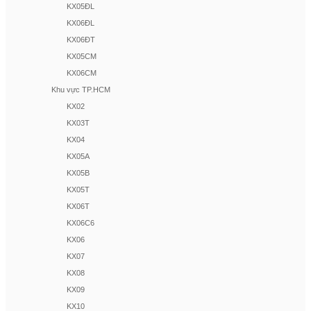
KX05ĐL
KX06ĐL
KX06ĐT
KX05CM
KX06CM
Khu vực TP.HCM
KX02
KX03T
KX04
KX05A
KX05B
KX05T
KX06T
KX06C6
KX06
KX07
KX08
KX09
KX10