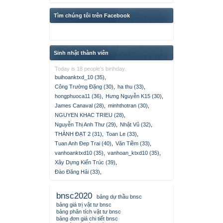
Tìm chúng tôi trên Facebook
Sinh nhật thành viên
Today is 18 people's birthday.
buihoanktxd_10 (35)
,
Công Trường Đặng (30)
,
ha thu (33)
,
hongphuoca11 (36)
,
Hưng Nguyễn K15 (30)
,
James Canaval (28)
,
minhthotran (30)
,
NGUYEN KHAC TRIEU (28)
,
Nguyễn Thị Anh Thư (29)
,
Nhật Vũ (32)
,
THÀNH ĐẠT 2 (31)
,
Toan Le (33)
,
Tuan Anh Đep Trai (40)
,
Văn Tiềm (33)
,
vanhoanktxd10 (35)
,
vanhoan_ktxd10 (35)
,
Xây Dựng Kiến Trúc (39)
,
Đào Đăng Hải (33)
,
bnsc2020
bảng dự thầu bnsc
bảng giá trị vật tư bnsc
bảng phân tích vật tư bnsc
bảng đơn giá chi tiết bnsc