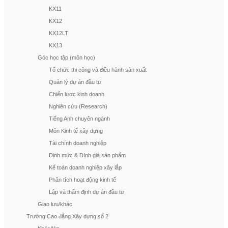
KX11
KX12
KX12LT
KX13
Góc học tập (môn học)
Tổ chức thi công và điều hành sản xuất
Quản lý dự án đầu tư
Chiến lược kinh doanh
Nghiên cứu (Research)
Tiếng Anh chuyên ngành
Môn Kinh tế xây dựng
Tài chính doanh nghiệp
Định mức & ĐỊnh giá sản phẩm
Kế toán doanh nghiệp xây lắp
Phân tích hoạt động kinh tế
Lập và thẩm định dự án đầu tư
Giao lưu/khác
Trường Cao đẳng Xây dựng số 2