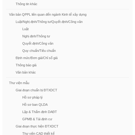
Thông tin khác
Văn bản QPPL liên quan đến ngành Kinh tế xây dựng
Luật/Nghị định/Thông tư/Quyết định/Công văn
Luật
Nghị định/Thông tư
Quyết định/Công văn
Quy chuẩn/Tiêu chuẩn
Định mức/Đơn giá/Chỉ số giá
Thông báo giá
Văn bản khác
Thư viện mẫu
Giai đoạn chuẩn bị ĐTXDCT
Hồ sơ pháp lý
Hồ sơ ban QLDA
Lập & Thẩm định DAĐT
GPMB & Tái định cư
Giai đoạn thực hiện ĐTXDCT
Thư viện CAD thiết kế