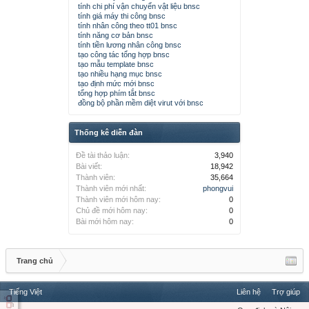
tính chi phí vận chuyển vật liệu bnsc
tính giá máy thi công bnsc
tính nhân công theo tt01 bnsc
tính năng cơ bản bnsc
tính tiền lương nhân công bnsc
tạo công tác tổng hợp bnsc
tạo mẫu template bnsc
tạo nhiều hạng mục bnsc
tạo định mức mới bnsc
tổng hợp phím tắt bnsc
đồng bộ phần mềm diệt virut với bnsc
Thống kê diễn đàn
Đề tài thảo luận:
3,940
Bài viết:
18,942
Thành viên:
35,664
Thành viên mới nhất:
phongvui
Thành viên mới hôm nay:
0
Chủ đề mới hôm nay:
0
Bài mới hôm nay:
0
Trang chủ
Tiếng Việt
Liên hệ
Trợ giúp