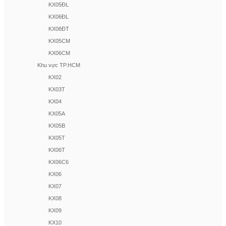
KX05ĐL
KX06ĐL
KX06ĐT
KX05CM
KX06CM
Khu vực TP.HCM
KX02
KX03T
KX04
KX05A
KX05B
KX05T
KX06T
KX06C6
KX06
KX07
KX08
KX09
KX10