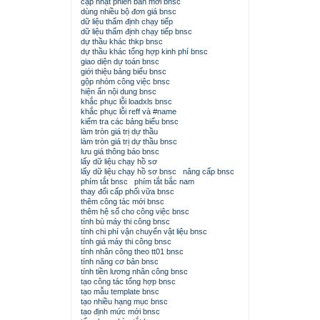
cập nhật phiên bản mới bnsc
dùng nhiều bộ đơn giá bnsc
dữ liệu thẩm định chạy tiếp
dữ liệu thẩm định chạy tiếp bnsc
dự thầu khác thkp bnsc
dự thầu khác tổng hợp kinh phí bnsc
giao diện dự toán bnsc
giới thiệu bảng biểu bnsc
gộp nhóm công việc bnsc
hiện ẩn nội dung bnsc
khắc phục lỗi loadxls bnsc
khắc phục lỗi reff và #name
kiểm tra các bảng biểu bnsc
làm tròn giá trị dự thầu
làm tròn giá trị dự thầu bnsc
lưu giá thông báo bnsc
lấy dữ liệu chạy hồ sơ
lấy dữ liệu chạy hồ sơ bnsc
nâng cấp bnsc
phím tắt bnsc
phím tắt bắc nam
thay đổi cấp phối vữa bnsc
thêm công tác mới bnsc
thêm hệ số cho công việc bnsc
tính bù máy thi công bnsc
tính chi phí vận chuyển vật liệu bnsc
tính giá máy thi công bnsc
tính nhân công theo tt01 bnsc
tính năng cơ bản bnsc
tính tiền lương nhân công bnsc
tạo công tác tổng hợp bnsc
tạo mẫu template bnsc
tạo nhiều hạng mục bnsc
tạo định mức mới bnsc