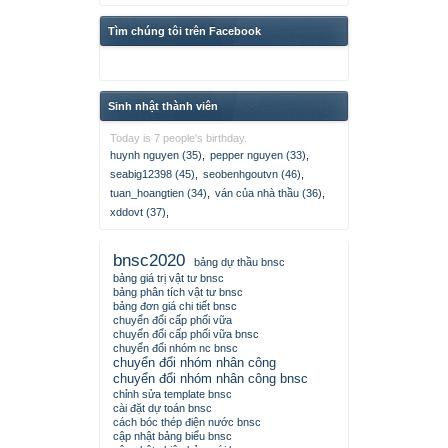
Tìm chúng tôi trên Facebook
Sinh nhật thành viên
Today is 7 people's birthday.
huynh nguyen (35)
,
pepper nguyen (33)
,
seabig12398 (45)
,
seobenhgoutvn (46)
,
tuan_hoangtien (34)
,
ván của nhà thầu (36)
,
xddovt (37)
,
bnsc2020
bảng dự thầu bnsc
bảng giá trị vật tư bnsc
bảng phân tích vật tư bnsc
bảng đơn giá chi tiết bnsc
chuyển đổi cấp phối vữa
chuyển đổi cấp phối vữa bnsc
chuyển đổi nhóm nc bnsc
chuyển đổi nhóm nhân công
chuyển đổi nhóm nhân công bnsc
chỉnh sửa template bnsc
cài đặt dự toán bnsc
cách bóc thép điện nước bnsc
cập nhật bảng biểu bnsc