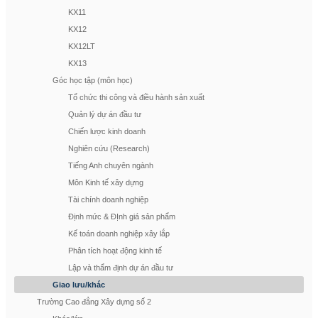
KX11
KX12
KX12LT
KX13
Góc học tập (môn học)
Tổ chức thi công và điều hành sản xuất
Quản lý dự án đầu tư
Chiến lược kinh doanh
Nghiên cứu (Research)
Tiếng Anh chuyên ngành
Môn Kinh tế xây dựng
Tài chính doanh nghiệp
Định mức & ĐỊnh giá sản phẩm
Kế toán doanh nghiệp xây lắp
Phân tích hoạt động kinh tế
Lập và thẩm định dự án đầu tư
Giao lưu/khác
Trường Cao đẳng Xây dựng số 2