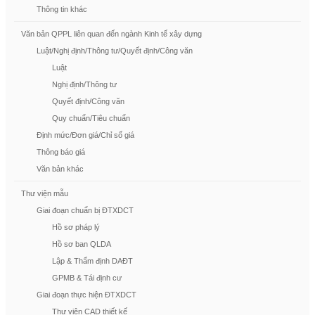
Thông tin khác
Văn bản QPPL liên quan đến ngành Kinh tế xây dựng
Luật/Nghị định/Thông tư/Quyết định/Công văn
Luật
Nghị định/Thông tư
Quyết định/Công văn
Quy chuẩn/Tiêu chuẩn
Định mức/Đơn giá/Chỉ số giá
Thông báo giá
Văn bản khác
Thư viện mẫu
Giai đoạn chuẩn bị ĐTXDCT
Hồ sơ pháp lý
Hồ sơ ban QLDA
Lập & Thẩm định DAĐT
GPMB & Tái định cư
Giai đoạn thực hiện ĐTXDCT
Thư viện CAD thiết kế