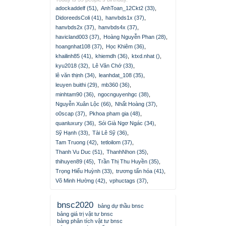
adockaddelf (51)
,
AnhToan_12Ckt2 (33)
,
DidoreedsColi (41)
,
hanvbds1x (37)
,
hanvbds2x (37)
,
hanvbds4x (37)
,
havicland003 (37)
,
Hoàng Nguyễn Phan (28)
,
hoangnhat108 (37)
,
Học Khiêm (36)
,
khailinh85 (41)
,
khiemdh (36)
,
ktxd.nhat ()
,
kyu2018 (32)
,
Lê Văn Chớ (33)
,
lê văn thịnh (34)
,
leanhdat_108 (35)
,
leuyen buithi (29)
,
mb360 (36)
,
minhtam90 (36)
,
ngocnguyenhgc (38)
,
Nguyễn Xuân Lộc (66)
,
Nhất Hoàng (37)
,
o0scap (37)
,
Pkhoa pham gia (48)
,
quanluxury (36)
,
Sói Già Ngơ Ngác (34)
,
Sỹ Hạnh (33)
,
Tài Lê Sỹ (36)
,
Tam Truong (42)
,
tetloilom (37)
,
Thanh Vu Duc (51)
,
ThanhNhon (35)
,
thihuyen89 (45)
,
Trần Thị Thu Huyền (35)
,
Trọng Hiếu Huỳnh (33)
,
trương tấn hóa (41)
,
Võ Minh Hường (42)
,
vphuctags (37)
,
bnsc2020
bảng dự thầu bnsc
bảng giá trị vật tư bnsc
bảng phân tích vật tư bnsc