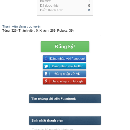
Bài viết:
1
Đã được thích:
0
Điểm thành tích:
0
Thành viên đang trực tuyến
Tổng: 328 (Thành viên: 0, Khách: 289, Robots: 39)
Đăng ký!
Đăng nhập với Facebook
Đăng nhập với Twitter
Đăng nhập với VK
Đăng nhập với Google
Tìm chúng tôi trên Facebook
Sinh nhật thành viên
Today is 39 people's birthday.