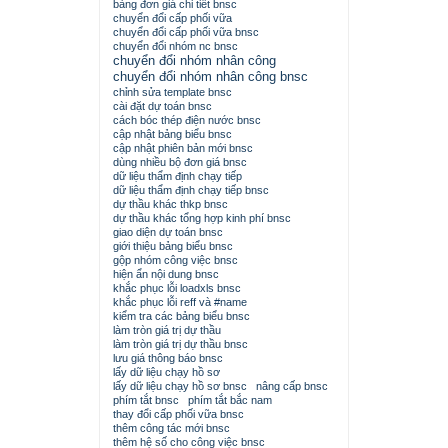
bảng đơn giá chi tiết bnsc
chuyển đổi cấp phối vữa
chuyển đổi cấp phối vữa bnsc
chuyển đổi nhóm nc bnsc
chuyển đổi nhóm nhân công
chuyển đổi nhóm nhân công bnsc
chỉnh sửa template bnsc
cài đặt dự toán bnsc
cách bóc thép điện nước bnsc
cập nhật bảng biểu bnsc
cập nhật phiên bản mới bnsc
dùng nhiều bộ đơn giá bnsc
dữ liệu thẩm định chạy tiếp
dữ liệu thẩm định chạy tiếp bnsc
dự thầu khác thkp bnsc
dự thầu khác tổng hợp kinh phí bnsc
giao diện dự toán bnsc
giới thiệu bảng biểu bnsc
gộp nhóm công việc bnsc
hiện ẩn nội dung bnsc
khắc phục lỗi loadxls bnsc
khắc phục lỗi reff và #name
kiểm tra các bảng biểu bnsc
làm tròn giá trị dự thầu
làm tròn giá trị dự thầu bnsc
lưu giá thông báo bnsc
lấy dữ liệu chạy hồ sơ
lấy dữ liệu chạy hồ sơ bnsc
nâng cấp bnsc
phím tắt bnsc
phím tắt bắc nam
thay đổi cấp phối vữa bnsc
thêm công tác mới bnsc
thêm hệ số cho công việc bnsc