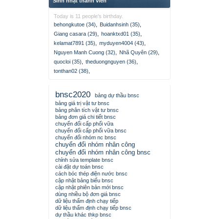
Sinh nhật thành viên
Today is 11 people's birthday.
behongkutoe (34)
,
Buidanhsinh (35)
,
Giang casara (29)
,
hoanktxd01 (35)
,
kelamat7891 (35)
,
myduyen4004 (43)
,
Nguyen Manh Cuong (32)
,
Nhã Quyên (29)
,
quocloi (35)
,
theduongnguyen (36)
,
tonthan02 (38)
,
bnsc2020
bảng dự thầu bnsc
bảng giá trị vật tư bnsc
bảng phân tích vật tư bnsc
bảng đơn giá chi tiết bnsc
chuyển đổi cấp phối vữa
chuyển đổi cấp phối vữa bnsc
chuyển đổi nhóm nc bnsc
chuyển đổi nhóm nhân công
chuyển đổi nhóm nhân công bnsc
chỉnh sửa template bnsc
cài đặt dự toán bnsc
cách bóc thép điện nước bnsc
cập nhật bảng biểu bnsc
cập nhật phiên bản mới bnsc
dùng nhiều bộ đơn giá bnsc
dữ liệu thẩm định chạy tiếp
dữ liệu thẩm định chạy tiếp bnsc
dự thầu khác thkp bnsc