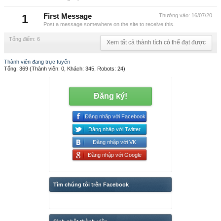
1
First Message
Thưởng vào:
16/07/20
Post a message somewhere on the site to receive this.
Tổng điểm: 6
Xem tất cả thành tích có thể đạt được
Thành viên đang trực tuyến
Tổng: 369 (Thành viên: 0, Khách: 345, Robots: 24)
Đăng ký!
Đăng nhập với Facebook
Đăng nhập với Twitter
Đăng nhập với VK
Đăng nhập với Google
Tìm chúng tôi trên Facebook