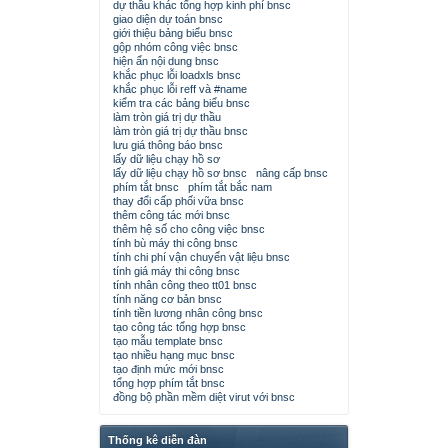
dự thầu khác tổng hợp kinh phí bnsc
giao diện dự toán bnsc
giới thiệu bảng biểu bnsc
gộp nhóm công việc bnsc
hiện ẩn nội dung bnsc
khắc phục lỗi loadxls bnsc
khắc phục lỗi reff và #name
kiểm tra các bảng biểu bnsc
làm tròn giá trị dự thầu
làm tròn giá trị dự thầu bnsc
lưu giá thông báo bnsc
lấy dữ liệu chạy hồ sơ
lấy dữ liệu chạy hồ sơ bnsc
nâng cấp bnsc
phím tắt bnsc
phím tắt bắc nam
thay đổi cấp phối vữa bnsc
thêm công tác mới bnsc
thêm hệ số cho công việc bnsc
tính bù máy thi công bnsc
tính chi phí vận chuyển vật liệu bnsc
tính giá máy thi công bnsc
tính nhân công theo tt01 bnsc
tính năng cơ bản bnsc
tính tiền lương nhân công bnsc
tạo công tác tổng hợp bnsc
tạo mẫu template bnsc
tạo nhiều hạng mục bnsc
tạo định mức mới bnsc
tổng hợp phím tắt bnsc
đồng bộ phần mềm diệt virut với bnsc
Thống kê diễn đàn