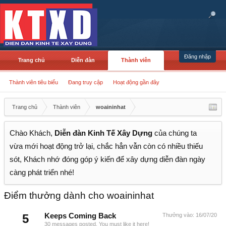
Đăng nhập
Trang chủ
Diễn đàn
Thành viên
Thành viên tiêu biểu
Đang truy cập
Hoạt động gần đây
Trang chủ
Thành viên
woaininhat
Chào Khách,
Diễn đàn Kinh Tế Xây Dựng
của chúng ta
vừa mới hoạt động trở lại, chắc hẳn vẫn còn có nhiều thiếu
sót, Khách nhớ đóng góp ý kiến để xây dựng diễn đàn ngày
càng phát triển nhé!
Điểm thưởng dành cho woaininhat
5
Keeps Coming Back
Thưởng vào:
16/07/20
30 messages posted. You must like it here!